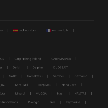
hu
|
rockworld.es
|
rockworld.fr
|
|
|
|
ROS
Carp Fishing Poland
CARP MARKER
|
|
|
|
er
Delkim
Delphin
DUDI BAIT
|
|
|
|
|
GABY
Gamakatsu
Gardner
Gazcamp
|
|
|
|
JRC
Karel Nikl
Karp Max
Kiana Carp
|
|
|
|
|
Kota
Mivardi
MUGGA
Nash
NAVITAS
|
|
|
|
n Innovations
Prologic
Pros
Raymarine