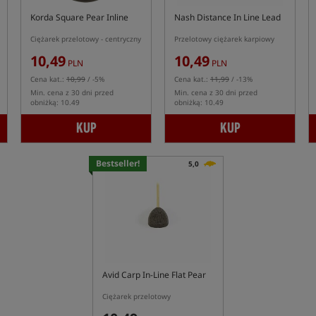
Korda Square Pear Inline
Nash Distance In Line Lead
Ciężarek przelotowy - centryczny
Przelotowy ciężarek karpiowy
10,49
10,49
PLN
PLN
Cena kat.:
10,99
/ -5%
Cena kat.:
11,99
/ -13%
Min. cena z 30 dni przed
Min. cena z 30 dni przed
obniżką: 10.49
obniżką: 10.49
KUP
KUP
Bestseller!
5,0
Avid Carp In-Line Flat Pear
Ciężarek przelotowy