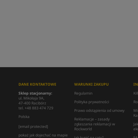
DANE KONTAKTOWE
WARUNKI ZAKUPU
I
Sklep stacjonarny:
Regulamin
Ki
ul. Mikołaja 9A,
Polityka prywatności
Ro
47-400 Racibórz
tel. +48 883 474 729
Prawo odstąpienia od umowy
Mi
Ka
Polska
Reklamacje – zasady
zgłaszania reklamacji w
Ja
[email protected]
Rockworld
ek
pokaż jak dojechać na mapie
Jak kupić na raty?
FA