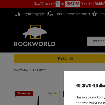
UWAGA! zostało:
3
dni
15:57:20
Trwa akcja
DARMO
Szybka wysyłka
|
Bezpieczne płatności
|
Za
MENU
ROCKWORLD
przelotowy
ROCKWORLD dba 
Promocja
Promocja
5,0
4,9
Nasza strona korzy
podczas wizyt na n