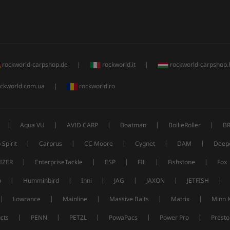
rockworld-carpshop.de
|
rockworld.it
|
rockworld-carpshop.
ckworld.com.ua
|
rockworld.ro
|
|
|
|
|
Aqua VU
AVID CARP
Boatman
BoilieRoller
B
|
|
|
|
|
 Spirit
Carprus
CC Moore
Cygnet
DAM
Deep
|
|
|
|
|
IZER
EnterpriseTackle
ESP
FIL
Fishstone
Fox
|
|
|
|
|
|
p
Humminbird
Inni
JAG
JAXON
JETFISH
|
|
|
|
|
Lowrance
Mainline
Massive Baits
Matrix
Minn 
|
|
|
|
|
cts
PENN
PETZL
PowaPacs
Power Pro
Presto