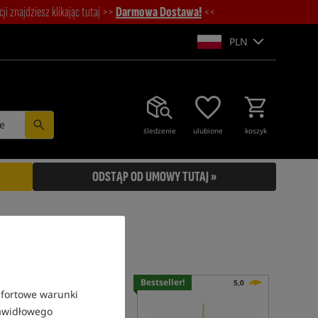
i znajdziesz klikając tutaj >>
Darmowa Dostawa!
<<
PLN
e
śledzenie
ulubione
koszyk
ODSTĄP OD UMOWY TUTAJ »
Promocja
Bestseller!
4,8
5,0
mfortowe warunki
rawidłowego