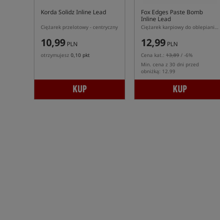
Korda Solidz Inline Lead
Fox Edges Paste Bomb
Inline Lead
Ciężarek przelotowy - centryczny
Ciężarek karpiowy do oblepiania pastą przelotowy
10,99
12,99
PLN
PLN
otrzymujesz
0,10 pkt
Cena kat.:
13,89
/ -6%
Min. cena z 30 dni przed
obniżką: 12.99
KUP
KUP