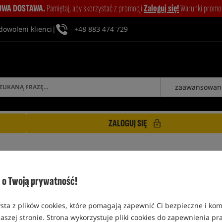
WA DOSTAWA.
Pamiętaj, aby skorzystać z promocji
Zaloguj się!
Warunki promocj
dowoleni klienci
|
+48 883 474 729
zaawansowan
ZALOGUJ SIĘ
PRZELOTOWY
o Twoją prywatność!
Bestseller!
Bestseller!
5,0
sta z plików cookies, które pomagają zapewnić Ci bezpieczne i ko
aszej stronie. Strona wykorzystuje pliki cookies do zapewnienia p