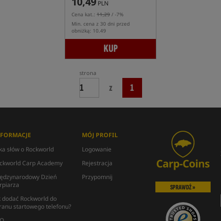
10,49
PLN
Cena kat.:
11,29
/ -7%
Min. cena z 30 dni przed
obniżką: 10.49
KUP
strona
z
1
NFORMACJE
MÓJ PROFIL
lka słów o Rockworld
Logowanie
ckworld Carp Academy
Rejestracja
ędzynarodowy Dzień
Przypomnij
rpiarza
SPRAWDŹ »
k dodać Rockworld do
ranu startowego telefonu?
Q