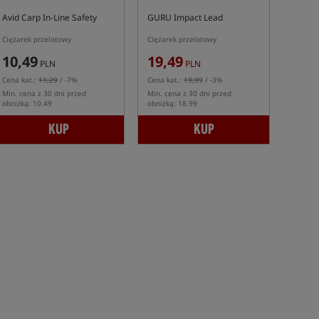
Avid Carp In-Line Safety
GURU Impact Lead
Ciężarek przelotowy
Ciężarek przelotowy
10,49
19,49
PLN
PLN
Cena kat.:
11,29
/ -7%
Cena kat.:
19,99
/ -3%
Min. cena z 30 dni przed
Min. cena z 30 dni przed
obniżką: 10.49
obniżką: 18.99
KUP
KUP