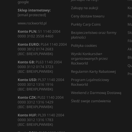
google
Zakupy na aukcji
Ko
Sklep internetowy:
[email protected]
Ceny dostaw towaru
Pr
www.rockworld.pl
Punkty Carp Coins
Ma
Konto PLN:
51 1140 2004
Bezpieczeństwo oraz formy
Sł
0000 3102 3558 4460
płatności
Fi
Konto EURO:
PL64 1140 2004
Polityka cookies
0000 3812 0174 2683
Ak
(BIC: BREXPLPWMBK)
Wyniki Konkursów+
Bl
organizowanych przez
Konto GB:
PL63 1140 2004
Rockworld
Qu
0000 3112 0174 3723
(BIC: BREXPLPWMBK)
Regulamin Karty Rabatowej
Pr
Konto USD:
PL37 1140 2004
Program Lojalnościowy
0000 3012 1316 1916
Rockworld
(BIC: BREXPLPWMBK)
Weekend z Darmową Dostawą
Konto CZK:
PL02 1140 2004
Śledź swoje zamówienia
0000 3312 1316 1429
(BIC: BREXPLPWMBK)
Konto HUF:
PL39 1140 2004
0000 3012 1316 1783
(BIC: BREXPLPWMBK)