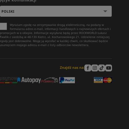
Wyrażam zgodę na otrzymywanie drogą elektroniczną, na podany w
formularzu adres e-mail, informacji handlowych o najnowszych ofertach i
promocjach w e-sklepie. Informacje wysyłane będą przez ROCKWORLD Łukasz
Pawlik z siedzibą w 48-130 Kietrz, ul. Kochanowskiego 21. Udzielenie niniejszej
zgody jest dobrowolne. Mogę ją wycofać w każdej chwili, co skutkować będzie
usunięciem mojego adresu e-mail z listy odbiorców newslettera.
Znajdź nas na: