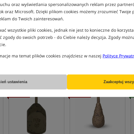
 ruchu oraz wyświetlania spersonalizowanych reklam przez partneró
ok oraz Microsoft. Dzięki plikom cookies możemy zrozumieć Twoje p
eklam do Twoich zainteresowań.
ć wszystkie pliki cookies, jednak nie jest to konieczne do korzysta
Korda Flatiner Pear Inline
Nash Flat Pear In Line Lead
 zgody do swoich potrzeb - do Ciebie należy decyzja. Zgody możn
Ciężarek przelotowy - centryczny
Przelotowy ciężarek karpiowy
ie.
11,99
9,99
PLN
PLN
macje ma temat plików cookies znajdziesz w naszej
Polityce Prywat
otrzymujesz
0,11 pkt
otrzymujesz
0,09 pkt
KUP
KUP
ień ustawienia
Zaakceptuj wszy
Promocja
Promocja
B
5,0