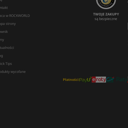
ntakt
TWOJE ZAKUPY
aca w ROCKWORLD
są bezpieczne
pa strony
ownik
lmy
tualności
og
ick Tips
odukty wycofane
Płatności: