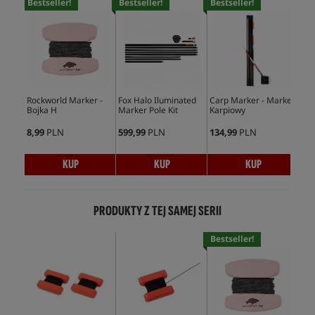
Bestseller!
Bestseller!
Bestseller!
Bes
Rockworld Marker -
Fox Halo Iluminated
Carp Marker - Marker
Und
Bojka H
Marker Pole Kit
Karpiowy
kar
zmi
8,99
PLN
599,99
PLN
134,99
PLN
169
KUP
KUP
KUP
PRODUKTY Z TEJ SAMEJ SERII
Bestseller!