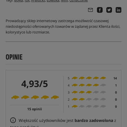
Tagi:
,
,
,
,
,
Bojka
fox
H-Blocks
Łowiska
Mini
Oznaczanie
Prowadzący sklep internetowy zastrzega możliwość czasowej
niedostępności oferowanych towarów w żądanej przez Klienta ilości,
kolorystyce lub rozmiarze.
OPINIE
5
14
4,93/5
4
1
3
0
2
0
1
0
15 opinii
Większość użytkowników jest
bardzo zadowolona
z