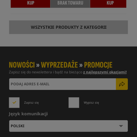
KUP
BRAK TOWARU
KUP
WSZYSTKIE PRODUKTY Z KATEGORII
NOWOŚCI
»
WYPRZEDAŻE
»
PROMOCJE
Zapisz się do newslettera i bądź na bieżąco
z najlepszymi okazjami!
Zapisz się
Wypisz się
Język komunikacji