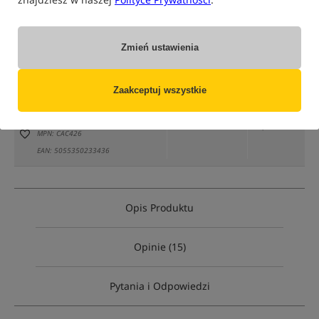
tylko produkty na
"naszym magazynie"
Zmień ustawienia
(część opcji mogła zostać ukryta przez wybrany sposób filtrowania)
Opcja
Cena PLN
Ilość
Zaakceptuj wszystkie
39.49
Standard
Brak
produktu
MPN: CAC426
EAN: 5055350233436
Opis Produktu
Opinie (15)
Pytania i Odpowiedzi