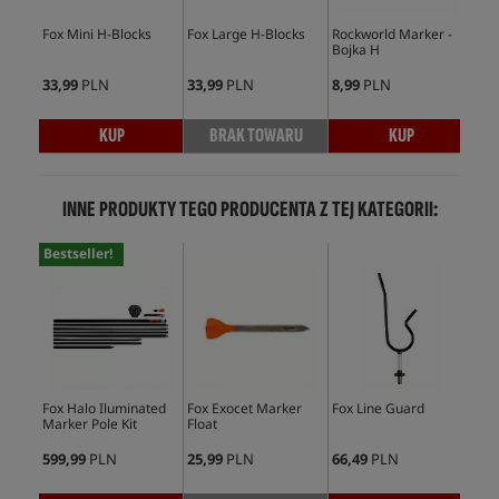
Fox Mini H-Blocks
Fox Large H-Blocks
Rockworld Marker -
Jax
Bojka H
H 
33,99
PLN
33,99
PLN
8,99
PLN
28,
KUP
BRAK TOWARU
KUP
INNE PRODUKTY TEGO PRODUCENTA Z TEJ KATEGORII:
Bestseller!
Fox Halo Iluminated
Fox Exocet Marker
Fox Line Guard
Fox
Marker Pole Kit
Float
Mar
599,99
PLN
25,99
PLN
66,49
PLN
139