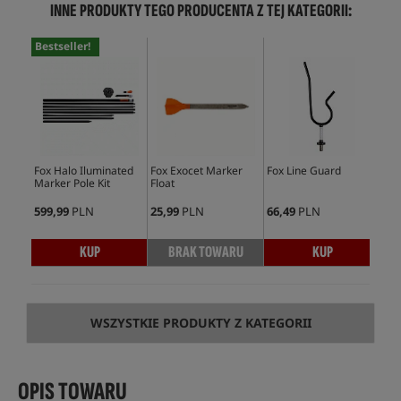
INNE PRODUKTY TEGO PRODUCENTA Z TEJ KATEGORII:
Bestseller!
Fox Halo Iluminated
Fox Exocet Marker
Fox Line Guard
Fox
Marker Pole Kit
Float
Mar
599,99
PLN
25,99
PLN
66,49
PLN
139
KUP
BRAK TOWARU
KUP
WSZYSTKIE PRODUKTY Z KATEGORII
OPIS TOWARU