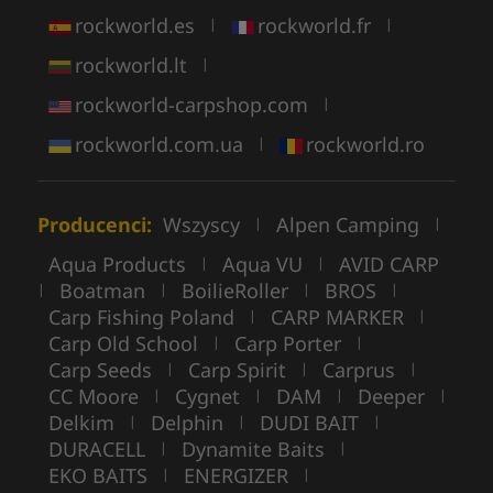
rockworld.es
rockworld.fr
|
|
rockworld.lt
|
rockworld-carpshop.com
|
rockworld.com.ua
rockworld.ro
|
Producenci:
Wszyscy
Alpen Camping
|
|
Aqua Products
Aqua VU
AVID CARP
|
|
Boatman
BoilieRoller
BROS
|
|
|
|
Carp Fishing Poland
CARP MARKER
|
|
Carp Old School
Carp Porter
|
|
Carp Seeds
Carp Spirit
Carprus
|
|
|
CC Moore
Cygnet
DAM
Deeper
|
|
|
|
Delkim
Delphin
DUDI BAIT
|
|
|
DURACELL
Dynamite Baits
|
|
EKO BAITS
ENERGIZER
|
|