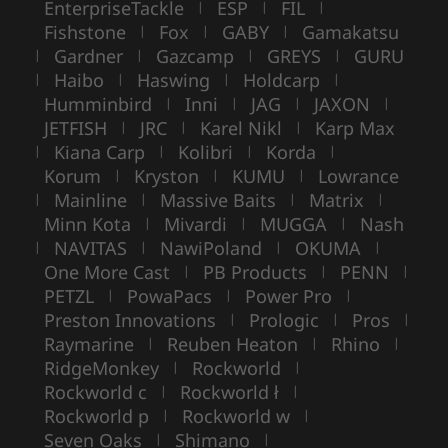
EnterpriseTackle
ESP
FIL
|
|
|
Fishstone
Fox
GABY
Gamakatsu
|
|
|
Gardner
Gazcamp
GREYS
GURU
|
|
|
|
Haibo
Haswing
Holdcarp
|
|
|
|
Humminbird
Inni
JAG
JAXON
|
|
|
|
JETFISH
JRC
Karel Nikl
Karp Max
|
|
|
Kiana Carp
Kolibri
Korda
|
|
|
|
Korum
Kryston
KUMU
Lowrance
|
|
|
Mainline
Massive Baits
Matrix
|
|
|
|
Minn Kota
Mivardi
MUGGA
Nash
|
|
|
NAVITAS
NawiPoland
OKUMA
|
|
|
|
One More Cast
PB Products
PENN
|
|
|
PETZL
PowaPacs
Power Pro
|
|
|
Preston Innovations
Prologic
Pros
|
|
|
Raymarine
Reuben Heaton
Rhino
|
|
|
RidgeMonkey
Rockworld
|
|
Rockworld c
Rockworld ł
|
|
Rockworld p
Rockworld w
|
|
Seven Oaks
Shimano
|
|