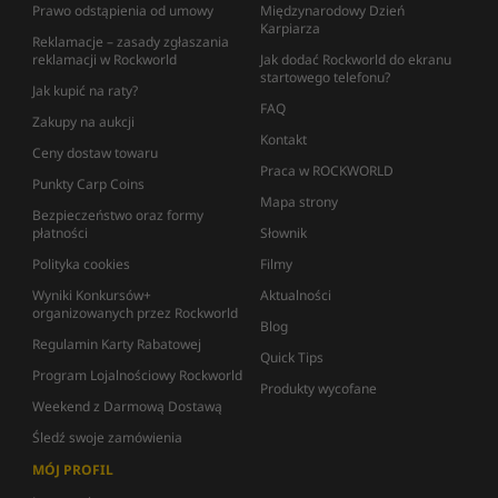
Prawo odstąpienia od umowy
Międzynarodowy Dzień
Karpiarza
Reklamacje – zasady zgłaszania
reklamacji w Rockworld
Jak dodać Rockworld do ekranu
startowego telefonu?
Jak kupić na raty?
FAQ
Zakupy na aukcji
Kontakt
Ceny dostaw towaru
Praca w ROCKWORLD
Punkty Carp Coins
Mapa strony
Bezpieczeństwo oraz formy
płatności
Słownik
Polityka cookies
Filmy
Wyniki Konkursów+
Aktualności
organizowanych przez Rockworld
Blog
Regulamin Karty Rabatowej
Quick Tips
Program Lojalnościowy Rockworld
Produkty wycofane
Weekend z Darmową Dostawą
Śledź swoje zamówienia
MÓJ PROFIL