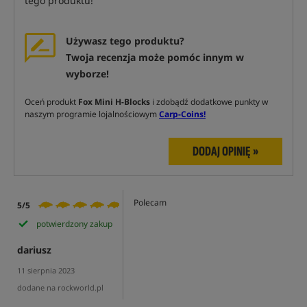
tego produktu!
Używasz tego produktu?
Twoja recenzja może pomóc innym w
wyborze!
Oceń produkt
Fox Mini H-Blocks
i zdobądź dodatkowe punkty w
naszym programie lojalnościowym
Carp-Coins!
DODAJ OPINIĘ »
Polecam
5/5
potwierdzony zakup
dariusz
11 sierpnia 2023
dodane na rockworld.pl