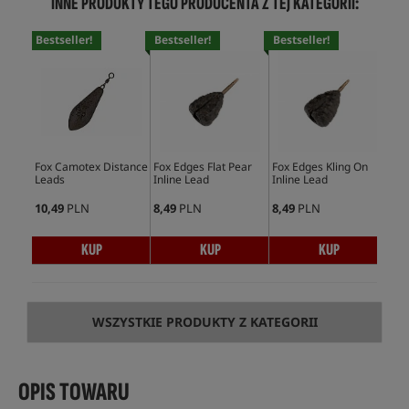
INNE PRODUKTY TEGO PRODUCENTA Z TEJ KATEGORII:
Bestseller!
Bestseller!
Bestseller!
Bes
Fox Camotex Distance
Fox Edges Flat Pear
Fox Edges Kling On
Fox
Leads
Inline Lead
Inline Lead
Inl
10,49
PLN
8,49
PLN
8,49
PLN
11,
KUP
KUP
KUP
WSZYSTKIE PRODUKTY Z KATEGORII
OPIS TOWARU