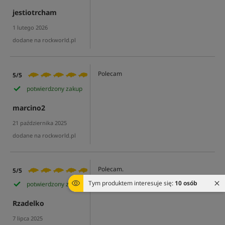
jestiotrcham
1 lutego 2026
dodane na rockworld.pl
Polecam
5/5
potwierdzony zakup
marcino2
21 października 2025
dodane na rockworld.pl
Polecam.
5/5
Tym produktem interesuje się:
10 osób
potwierdzony zakup
Rzadelko
7 lipca 2025