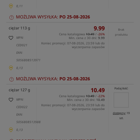
0,11
MOŻLIWA WYSYŁKA:
PO 25-08-2026
9.99
ciężar 113 g
Brak
Cena katalogowa
13.49
/
-26%
produktu
MPN:
Min. cena z 30 dni:
9.99
Koniec promocji: 07-08-2026, 23:59 lub do
CED021
wyczerpania zapasów
EAN:
5056808513971
0,13
MOŻLIWA WYSYŁKA:
PO 25-08-2026
10.49
Podaj ilość:
ciężar 127 g
Cena katalogowa
13.49
/
-22%
MPN:
Min. cena z 30 dni:
10.49
Koniec promocji: 07-08-2026, 23:59 lub do
CED022
wyczerpania zapasów
dostępny
: 19
EAN:
szt.
5056808513988
0,13