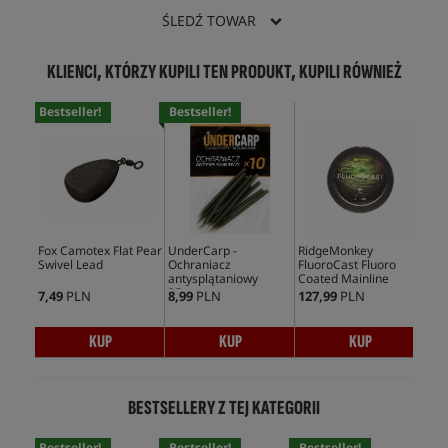
ŚLEDŹ TOWAR
KLIENCI, KTÓRZY KUPILI TEN PRODUKT, KUPILI RÓWNIEŻ
Bestseller!
Bestseller!
Fox Camotex Flat Pear
UnderCarp -
RidgeMonkey
Swivel Lead
Ochraniacz
FluoroCast Fluoro
antysplątaniowy
Coated Mainline
25mm
7,49
PLN
8,99
PLN
127,99
PLN
KUP
KUP
KUP
BESTSELLERY Z TEJ KATEGORII
Bestseller!
Bestseller!
Bestseller!
Bes