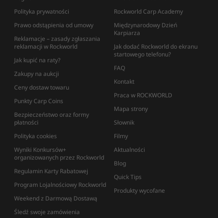
Polityka prywatności
Rockworld Carp Academy
Prawo odstąpienia od umowy
Międzynarodowy Dzień
Karpiarza
Reklamacje – zasady zgłaszania
reklamacji w Rockworld
Jak dodać Rockworld do ekranu
startowego telefonu?
Jak kupić na raty?
FAQ
Zakupy na aukcji
Kontakt
Ceny dostaw towaru
Praca w ROCKWORLD
Punkty Carp Coins
Mapa strony
Bezpieczeństwo oraz formy
płatności
Słownik
Polityka cookies
Filmy
Wyniki Konkursów+
Aktualności
organizowanych przez Rockworld
Blog
Regulamin Karty Rabatowej
Quick Tips
Program Lojalnościowy Rockworld
Produkty wycofane
Weekend z Darmową Dostawą
Śledź swoje zamówienia