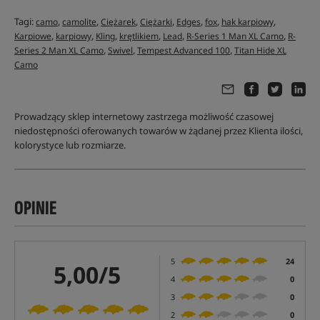
Tagi:
,
,
,
,
,
,
,
camo
camolite
Ciężarek
Ciężarki
Edges
fox
hak karpiowy
,
,
,
,
,
,
Karpiowe
karpiowy
Kling
krętlikiem
Lead
R-Series 1 Man XL Camo
R-
,
,
,
Series 2 Man XL Camo
Swivel
Tempest Advanced 100
Titan Hide XL
Camo
Prowadzący sklep internetowy zastrzega możliwość czasowej
niedostępności oferowanych towarów w żądanej przez Klienta ilości,
kolorystyce lub rozmiarze.
OPINIE
5
24
5,00/5
4
0
3
0
2
0