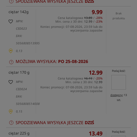
SPODZIEWANA WYSYŁKA JESZCZE
DZIŚ
9.99
ciężar 142g
Brak
Cena katalogowa
13.89
/
-28%
produktu
MPN:
Min. cena z 30 dni:
12.99
/
-23%
Koniec promocji: 07-08-2026, 23:59 lub do
CED023
wyczerpania zapasów
EAN:
5056808513995
0,13
MOŻLIWA WYSYŁKA:
PO 25-08-2026
12.99
Podaj ilość:
ciężar 170 g
Cena katalogowa
16.19
/
-20%
MPN:
Min. cena z 30 dni:
12.99
Koniec promocji: 07-08-2026, 23:59 lub do
CED024
wyczerpania zapasów
dostępny
: 13
EAN:
szt.
5056808514008
0,15
SPODZIEWANA WYSYŁKA JESZCZE
DZIŚ
13.49
Podaj ilość:
ciężar 225 g