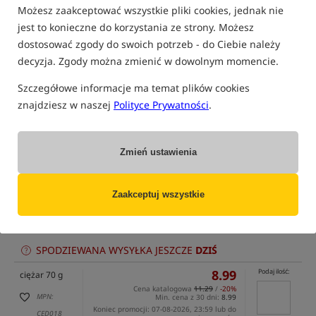
Możesz zaakceptować wszystkie pliki cookies, jednak nie
jest to konieczne do korzystania ze strony. Możesz
dostosować zgody do swoich potrzeb - do Ciebie należy
decyzja. Zgody można zmienić w dowolnym momencie.
tylko produkty na
"naszym magazynie"
(część opcji mogła zostać ukryta przez wybrany sposób filtrowania)
Szczegółowe informacje ma temat plików cookies
znajdziesz w naszej
Polityce Prywatności
.
Opcja
Cena PLN
Ilość
8.49
Podaj ilość:
ciężar 56 g
Cena katalogowa
10.79
/
-21%
Zmień ustawienia
MPN:
Min. cena z 30 dni:
8.49
Koniec promocji: 07-08-2026, 23:59 lub do
CED017
wyczerpania zapasów
dostępny
: 11
EAN:
Zaakceptuj wszystkie
szt.
5056808513933
0,10
SPODZIEWANA WYSYŁKA JESZCZE
DZIŚ
8.99
Podaj ilość:
ciężar 70 g
Cena katalogowa
11.29
/
-20%
MPN:
Min. cena z 30 dni:
8.99
Koniec promocji: 07-08-2026, 23:59 lub do
CED018