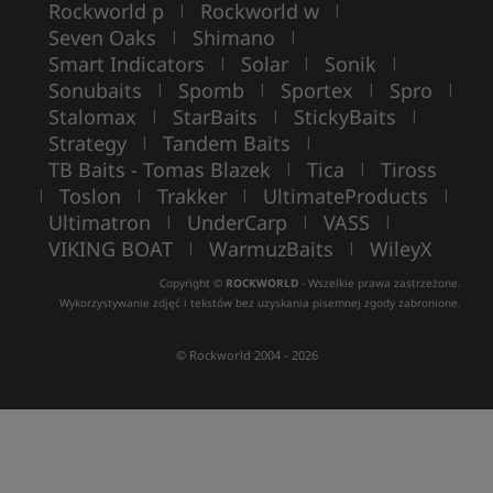
Rockworld p
Rockworld w
|
|
Seven Oaks
Shimano
|
|
Smart Indicators
Solar
Sonik
|
|
|
Sonubaits
Spomb
Sportex
Spro
|
|
|
|
Stalomax
StarBaits
StickyBaits
|
|
|
Strategy
Tandem Baits
|
|
TB Baits - Tomas Blazek
Tica
Tiross
|
|
Toslon
Trakker
UltimateProducts
|
|
|
|
Ultimatron
UnderCarp
VASS
|
|
|
VIKING BOAT
WarmuzBaits
WileyX
|
|
Copyright ©
ROCKWORLD
- Wszelkie prawa zastrzeżone.
Wykorzystywanie zdjęć i tekstów bez uzyskania pisemnej zgody zabronione.
© Rockworld 2004 - 2026