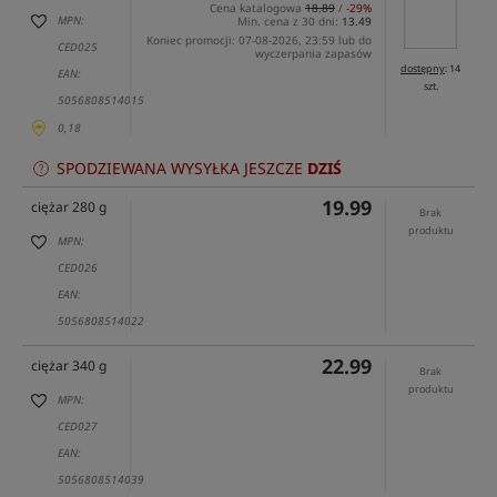
Cena katalogowa
18.89
/
-29%
MPN:
Min. cena z 30 dni:
13.49
Koniec promocji: 07-08-2026, 23:59 lub do
CED025
wyczerpania zapasów
dostępny
: 14
EAN:
szt.
5056808514015
0,18
SPODZIEWANA WYSYŁKA JESZCZE
DZIŚ
19.99
ciężar 280 g
Brak
produktu
MPN:
CED026
EAN:
5056808514022
22.99
ciężar 340 g
Brak
produktu
MPN:
CED027
EAN:
5056808514039