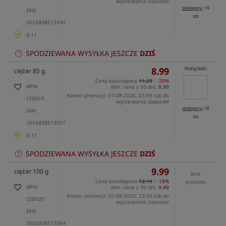
wyczerpania zapasów
dostępny
: 19
EAN:
szt.
5056808513940
0,11
SPODZIEWANA WYSYŁKA JESZCZE
DZIŚ
8.99
Podaj ilość:
ciężar 85 g
Cena katalogowa
11.29
/
-20%
MPN:
Min. cena z 30 dni:
8.99
Koniec promocji: 07-08-2026, 23:59 lub do
CED019
wyczerpania zapasów
dostępny
: 18
EAN:
szt.
5056808513957
0,11
SPODZIEWANA WYSYŁKA JESZCZE
DZIŚ
9.99
ciężar 100 g
Brak
Cena katalogowa
12.19
/
-18%
produktu
MPN:
Min. cena z 30 dni:
9.49
Koniec promocji: 07-08-2026, 23:59 lub do
CED020
wyczerpania zapasów
EAN:
5056808513964