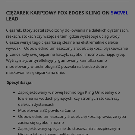
CIĘŻAREK KARPIOWY FOX EDGES KLING ON
SWIVEL
LEAD
Ciężarek, który został stworzony do łowienia na dalekich dystansach,
rzekach, stokach czy wszędzie tam, gdzie występuje uciąg wody.
Cięższe wersje tego ciężarka są idealne na ekstremalnie dalekie
wywózki. Odpowiednio umieszczony środek ciężkości błyskawicznie
przenosi cały swój ciężar na haczyk, szybko i mocno zacinając rybę.
Wytrzymały, antyrefleksyjny, gumowany kamuflaż camo
modelowany w technologii 3D pozwala na bardzo dobre
maskowanie się ciężarka na dnie.
Specyfikacja:
Zaprojektowany w nowej technologii Kling On idealny do
łowienia na wodach płynących, czy stromych stokach czy
dalekich dystansach
Modelowana 3D powłoka Camo
Odpowiednio umieszczony środek ciężkości sprawia, że ryba
zacina się szybko i mocno
Zaprojektowany specjalnie do stosowania z bezpiecznym
klipsem lub zestawem helikopterowym