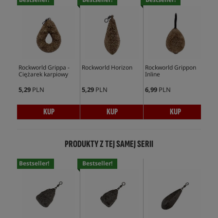
Rockworld Grippa -
Rockworld Horizon
Rockworld Grippon
Roc
Ciężarek karpiowy
Inline
Cię
5,29
PLN
5,29
PLN
6,99
PLN
5,4
KUP
KUP
KUP
PRODUKTY Z TEJ SAMEJ SERII
Bestseller!
Bestseller!
Bes