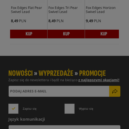
Fox Edges Flat Pear
Fox Edges Tri Pear
Fox Edges Horizon
Fox
Swivel Lead
Swivel Lead
Swivel Lead
Inl
8,49
PLN
8,49
PLN
9,49
PLN
8,4
KUP
KUP
KUP
NOWOŚCI
»
WYPRZEDAŻE
»
PROMOCJE
Zapisz się do newslettera i bądź na bieżąco
z najlepszymi okazjami!
Zapisz się
Wypisz się
Język komunikacji