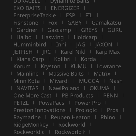
DURACELL
Dynamite Baits
|
|
EKO BAITS
ENERGIZER
|
|
EnterpriseTackle
ESP
FIL
|
|
|
Fishstone
Fox
GABY
Gamakatsu
|
|
|
Gardner
Gazcamp
GREYS
GURU
|
|
|
|
Haibo
Haswing
Holdcarp
|
|
|
|
Humminbird
Inni
JAG
JAXON
|
|
|
|
JETFISH
JRC
Karel Nikl
Karp Max
|
|
|
Kiana Carp
Kolibri
Korda
|
|
|
|
Korum
Kryston
KUMU
Lowrance
|
|
|
Mainline
Massive Baits
Matrix
|
|
|
|
Minn Kota
Mivardi
MUGGA
Nash
|
|
|
NAVITAS
NawiPoland
OKUMA
|
|
|
|
One More Cast
PB Products
PENN
|
|
|
PETZL
PowaPacs
Power Pro
|
|
|
Preston Innovations
Prologic
Pros
|
|
|
Raymarine
Reuben Heaton
Rhino
|
|
|
RidgeMonkey
Rockworld
|
|
Rockworld c
Rockworld ł
|
|