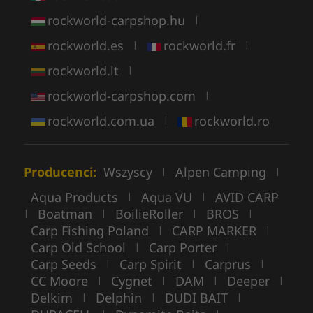
rockworld-carpshop.hu
|
rockworld.es
rockworld.fr
|
|
rockworld.lt
|
rockworld-carpshop.com
|
rockworld.com.ua
rockworld.ro
|
Producenci:
Wszyscy
Alpen Camping
|
|
Aqua Products
Aqua VU
AVID CARP
|
|
Boatman
BoilieRoller
BROS
|
|
|
|
Carp Fishing Poland
CARP MARKER
|
|
Carp Old School
Carp Porter
|
|
Carp Seeds
Carp Spirit
Carprus
|
|
|
CC Moore
Cygnet
DAM
Deeper
|
|
|
|
Delkim
Delphin
DUDI BAIT
|
|
|