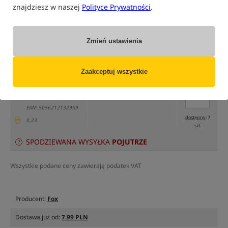
znajdziesz w naszej
Polityce Prywatności
.
tylko produkty na
"naszym magazynie"
(część opcji mogła zostać ukryta przez wybrany sposób filtrowania)
Zmień ustawienia
Opcja
Cena PLN
Ilość
Zaakceptuj wszystkie
22.99
Podaj ilość:
Standard
Cena katalogowa
24.79
/
-7%
MPN: CBR009
Min. cena z 30 dni:
20.99
EAN: 5056212132959
dostępny
: 7
0,23
szt.
SPODZIEWANA WYSYŁKA
POJUTRZE
Wszystkie podane ceny zawierają podatek VAT
Producent:
Fox
Dostawa już od:
7.99 PLN