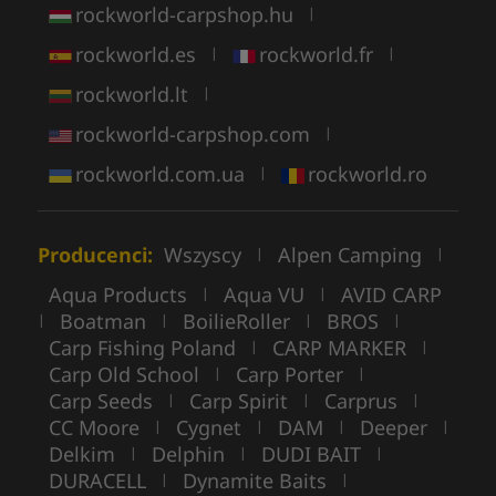
rockworld-carpshop.hu
|
rockworld.es
rockworld.fr
|
|
rockworld.lt
|
rockworld-carpshop.com
|
rockworld.com.ua
rockworld.ro
|
Producenci:
Wszyscy
Alpen Camping
|
|
Aqua Products
Aqua VU
AVID CARP
|
|
Boatman
BoilieRoller
BROS
|
|
|
|
Carp Fishing Poland
CARP MARKER
|
|
Carp Old School
Carp Porter
|
|
Carp Seeds
Carp Spirit
Carprus
|
|
|
CC Moore
Cygnet
DAM
Deeper
|
|
|
|
Delkim
Delphin
DUDI BAIT
|
|
|
DURACELL
Dynamite Baits
|
|