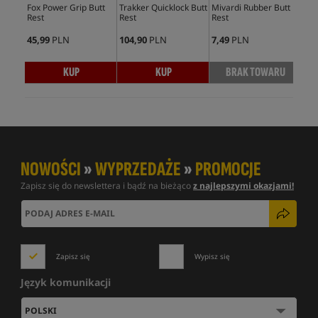
Fox Power Grip Butt
Trakker Quicklock Butt
Mivardi Rubber Butt
Fox
Rest
Rest
Rest
45,99
PLN
104,90
PLN
7,49
PLN
20,
KUP
KUP
BRAK TOWARU
NOWOŚCI
»
WYPRZEDAŻE
»
PROMOCJE
Zapisz się do newslettera i bądź na bieżąco
z najlepszymi okazjami!
Zapisz się
Wypisz się
Język komunikacji