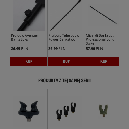
Prologic Avenger
Prologic Telescopic
Mivardi Bankstick
Sol
Banksticks
Power Bankstick
Professional Long
Sta
Spike
26,49
PLN
39,99
PLN
37,90
PLN
155
KUP
KUP
KUP
PRODUKTY Z TEJ SAMEJ SERII
No