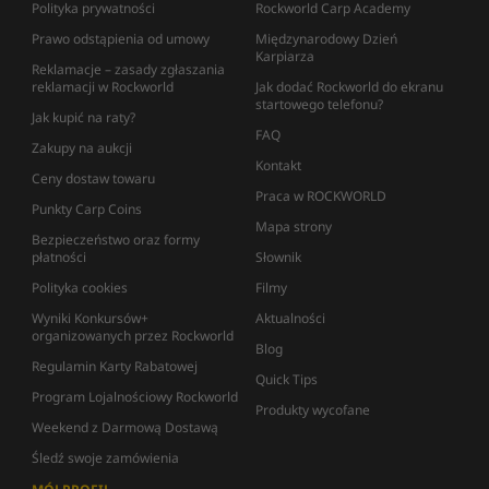
Polityka prywatności
Rockworld Carp Academy
Prawo odstąpienia od umowy
Międzynarodowy Dzień
Karpiarza
Reklamacje – zasady zgłaszania
reklamacji w Rockworld
Jak dodać Rockworld do ekranu
startowego telefonu?
Jak kupić na raty?
FAQ
Zakupy na aukcji
Kontakt
Ceny dostaw towaru
Praca w ROCKWORLD
Punkty Carp Coins
Mapa strony
Bezpieczeństwo oraz formy
płatności
Słownik
Polityka cookies
Filmy
Wyniki Konkursów+
Aktualności
organizowanych przez Rockworld
Blog
Regulamin Karty Rabatowej
Quick Tips
Program Lojalnościowy Rockworld
Produkty wycofane
Weekend z Darmową Dostawą
Śledź swoje zamówienia