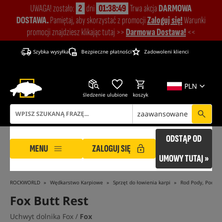
UWAGA! zostało:
2
dni
01:38:48
Trwa akcja
DARMOWA
DOSTAWA.
Pamiętaj, aby skorzystać z promocji
Zaloguj się!
Warunki
promocji znajdziesz klikając tutaj >>
Darmowa Dostawa!
<<
Szybka wysyłka
Bezpieczne płatności
Zadowoleni klienci
PLN
śledzenie
ulubione
koszyk
zaawansowane
ODSTĄP OD
MENU
ZALOGUJ SIĘ
UMOWY TUTAJ »
ROCKWORLD
Wędkarstwo Karpiowe
Sprzęt do łowienia karpi
Rod Pody, Podpór
Fox Butt Rest
Uchwyt dolnika Fox /
Fox