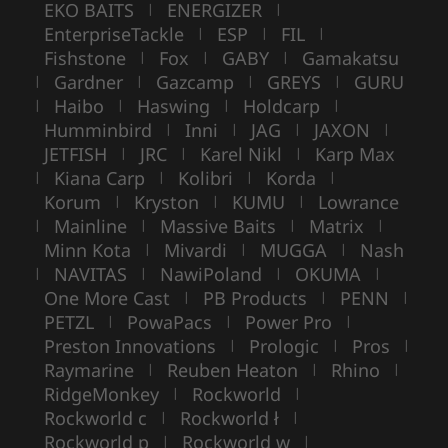
EKO BAITS
ENERGIZER
|
|
EnterpriseTackle
ESP
FIL
|
|
|
Fishstone
Fox
GABY
Gamakatsu
|
|
|
Gardner
Gazcamp
GREYS
GURU
|
|
|
|
Haibo
Haswing
Holdcarp
|
|
|
|
Humminbird
Inni
JAG
JAXON
|
|
|
|
JETFISH
JRC
Karel Nikl
Karp Max
|
|
|
Kiana Carp
Kolibri
Korda
|
|
|
|
Korum
Kryston
KUMU
Lowrance
|
|
|
Mainline
Massive Baits
Matrix
|
|
|
|
Minn Kota
Mivardi
MUGGA
Nash
|
|
|
NAVITAS
NawiPoland
OKUMA
|
|
|
|
One More Cast
PB Products
PENN
|
|
|
PETZL
PowaPacs
Power Pro
|
|
|
Preston Innovations
Prologic
Pros
|
|
|
Raymarine
Reuben Heaton
Rhino
|
|
|
RidgeMonkey
Rockworld
|
|
Rockworld c
Rockworld ł
|
|
Rockworld p
Rockworld w
|
|