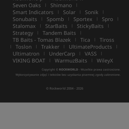
Seven Oaks
Shimano
|
|
Smart Indicators
Solar
Sonik
|
|
|
Sonubaits
Spomb
Sportex
Spro
|
|
|
|
Stalomax
StarBaits
StickyBaits
|
|
|
Strategy
Tandem Baits
|
|
TB Baits - Tomas Blazek
Tica
Tiross
|
|
Toslon
Trakker
UltimateProducts
|
|
|
|
Ultimatron
UnderCarp
VASS
|
|
|
VIKING BOAT
WarmuzBaits
WileyX
|
|
Copyright ©
ROCKWORLD
- Wszelkie prawa zastrzeżone.
Wykorzystywanie zdjęć i tekstów bez uzyskania pisemnej zgody zabronione.
© Rockworld 2004 - 2026