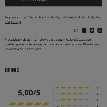
Tagi:
,
,
,
,
,
,
,
,
,
Akcesoria
Butt
dolnika
Fox
Podów
podpórek
Podpórki
Pody
Rest
,
Rod
Uchwyt
Prowadzący sklep internetowy zastrzega możliwość czasowej
niedostępności oferowanych towarów w żądanej przez Klienta ilości,
kolorystyce lub rozmiarze.
OPINIE
5
4
5,00/5
4
0
3
0
2
0