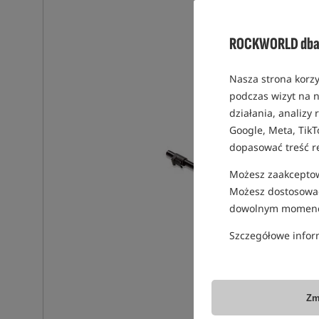
ROCKWORLD dba 
Nasza strona korzy
podczas wizyt na n
działania, analizy
Google, Meta, TikT
dopasować treść r
Możesz zaakceptowa
Możesz dostosować
dowolnym momenc
Szczegółowe infor
Zm