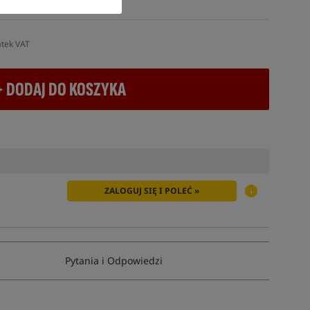
UTRO
atek VAT
+ DODAJ DO KOSZYKA
ZALOGUJ SIĘ I POLEĆ »
Pytania i Odpowiedzi