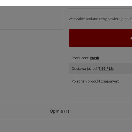
SPODZIEWANA WYSYŁKA
J
Wszystkie podane ceny zawierają pod
Producent:
Nash
Dostawa już od:
7.99 PLN
Poleć ten produkt znajomym:
Opinie (1)