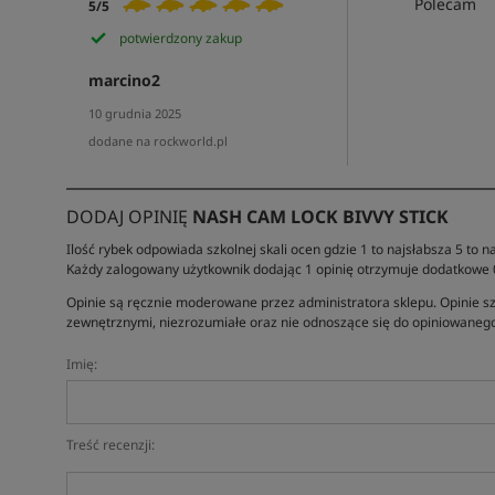
Polecam
5/5
potwierdzony zakup
marcino2
10 grudnia 2025
dodane na rockworld.pl
DODAJ OPINIĘ
NASH CAM LOCK BIVVY STICK
Ilość rybek odpowiada szkolnej skali ocen gdzie 1 to najsłabsza 5 to na
Każdy zalogowany użytkownik dodając 1 opinię otrzymuje dodatkowe
Opinie są ręcznie moderowane przez administratora sklepu. Opinie sz
zewnętrznymi, niezrozumiałe oraz nie odnoszące się do opiniowanego
Imię:
Treść recenzji: