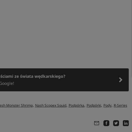
ościami ze świata wędkarskiego?
Google!
,
,
,
,
,
ash Monster Shrimp
Nash Scopex Squid
Podpórka
Podpórki
Pody
R-Series