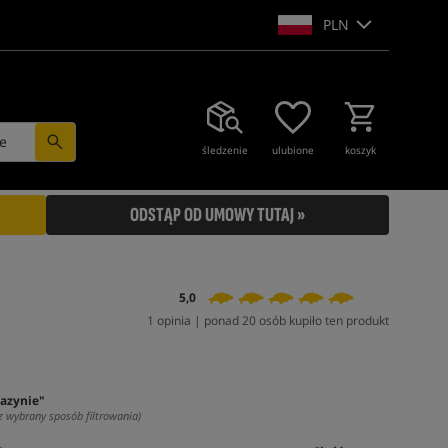
PLN
e
śledzenie
ulubione
koszyk
ODSTĄP OD UMOWY TUTAJ »
5,0
1 opinia | ponad 20 osób kupiło ten produkt
azynie"
z wybrany sposób filtrowania)