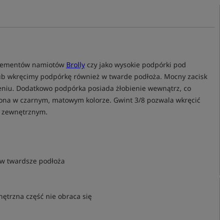
 elementów namiotów
Brolly
czy jako wysokie podpórki pod
lub wkręcimy podpórkę również w twarde podłoża. Mocny zacisk
niu. Dodatkowo podpórka posiada żłobienie wewnątrz, co
zona w czarnym, matowym kolorze. Gwint 3/8 pozwala wkręcić
 zewnętrznym.
 w twardsze podłoża
ętrzna część nie obraca się