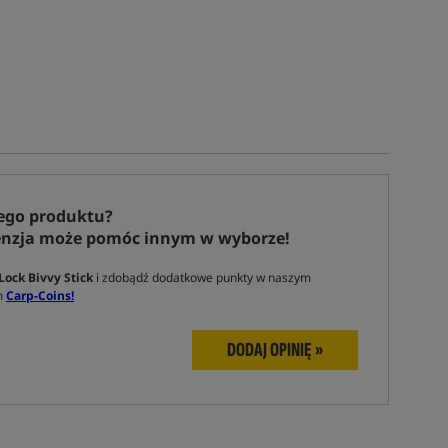
ego produktu?
enzja może pomóc innym w wyborze!
ock Bivvy Stick
i zdobądź dodatkowe punkty w naszym
m
Carp-Coins!
DODAJ OPINIĘ »