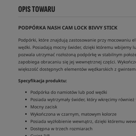
OPIS TOWARU
PODPÓRKA NASH CAM LOCK BIVVY STICK
Podpórki, które znajdują zastosowanie przy mocowaniu
wędki. Posiadają mocny świder, dzięki któremu wbijemy 
pozwala utrzymać rozłożoną podpórkę w stabilnym położe
zapobiega obracaniu się jej wewnętrznej części. Wykońc
większość dostępnych elementów wędkarskich z gwintem
Specyfikacja produktu:
Podpórka do namiotów lub pod wędki
Posiada wytrzymały świder, który wkręcimy również
Mocny zacisk
Wykończona w czarnym, matowym kolorze
Posiada wyżłobienie wewnątrz, dzięki któremu wewn
Dostępna w trzech rozmiarach
Gwint 3/8