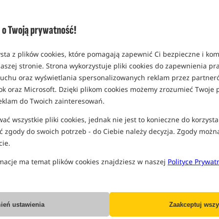
Opcja
Cena PL
wersja 26 cali / 660mm
o Twoją prywatność!
MPN: T2725
Koniec pro
EAN: 5055108927259
sta z plików cookies, które pomagają zapewnić Ci bezpieczne i ko
0,72
aszej stronie. Strona wykorzystuje pliki cookies do zapewnienia p
SPODZIEWANA WYSYŁKA
J
 ruchu oraz wyświetlania spersonalizowanych reklam przez partneró
ok oraz Microsoft. Dzięki plikom cookies możemy zrozumieć Twoje p
wersja 36 cali / 910mm
eklam do Twoich zainteresowań.
MPN: T2726
Koniec pro
ć wszystkie pliki cookies, jednak nie jest to konieczne do korzysta
EAN: 5055108927266
 zgody do swoich potrzeb - do Ciebie należy decyzja. Zgody możn
0,80
ie.
SPODZIEWANA WYSYŁKA
J
macje ma temat plików cookies znajdziesz w naszej
Polityce Prywat
wersja 48 cali / 1220mm
MPN: T2727
Koniec pro
EAN: 5055108927273
ień ustawienia
Zaakceptuj wszy
0,89