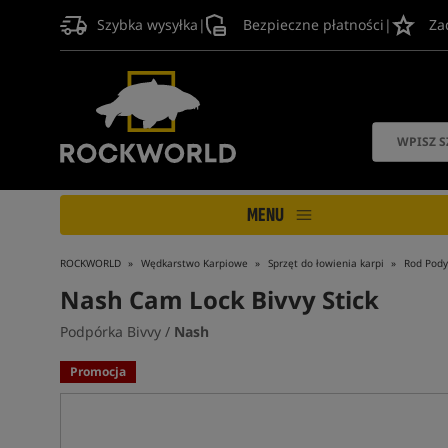
Szybka wysyłka
|
Bezpieczne płatności
|
Za
MENU
ROCKWORLD
Wędkarstwo Karpiowe
Sprzęt do łowienia karpi
Rod Pody
Nash Cam Lock Bivvy Stick
Podpórka Bivvy /
Nash
Promocja