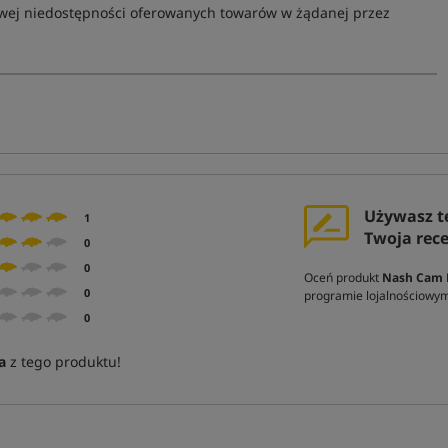
owej niedostępności oferowanych towarów w żądanej przez
Używasz t
1
Twoja rec
0
0
Oceń produkt
Nash Cam L
0
programie lojalnościowy
0
a
z tego produktu!