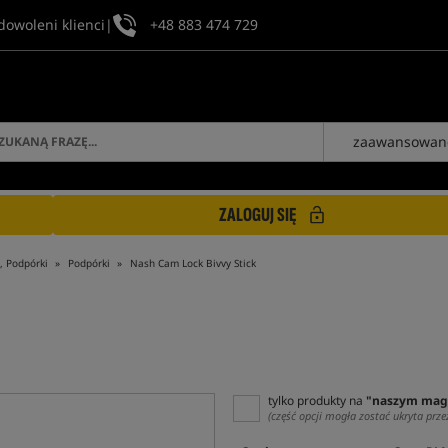
dowoleni klienci
|
+48 883 474 729
zaawansowan
ZALOGUJ SIĘ
, Podpórki
Podpórki
Nash Cam Lock Bivvy Stick
tylko produkty na
"naszym mag
(część opcji mogła zostać ukryta prze