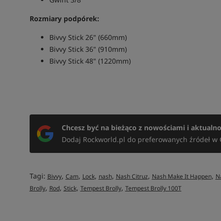
Rozmiary podpórek:
Bivvy Stick 26" (660mm)
Bivvy Stick 36" (910mm)
Bivvy Stick 48" (1220mm)
Chcesz być na bieżąco z nowościami i aktualn
Dodaj Rockworld.pl do preferowanych źródeł w 
Tagi:
,
,
,
,
,
,
Bivvy
Cam
Lock
nash
Nash Citruz
Nash Make It Happen
N
,
,
,
,
Brolly
Rod
Stick
Tempest Brolly
Tempest Brolly 100T