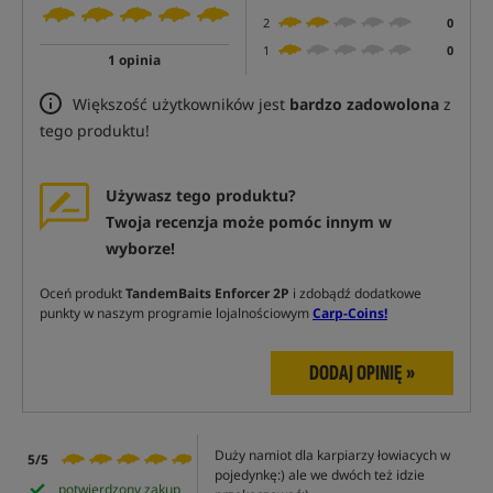
2
0
1
0
1 opinia
Większość użytkowników jest
bardzo zadowolona
z
tego produktu!
Używasz tego produktu?
Twoja recenzja może pomóc innym w
wyborze!
Oceń produkt
TandemBaits Enforcer 2P
i zdobądź dodatkowe
punkty w naszym programie lojalnościowym
Carp-Coins!
DODAJ OPINIĘ »
Duży namiot dla karpiarzy łowiacych w
5/5
pojedynkę:) ale we dwóch też idzie
potwierdzony zakup