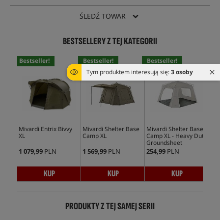
ŚLEDŹ TOWAR
BESTSELLERY Z TEJ KATEGORII
Bestseller!
Bestseller!
Bestseller!
Tym produktem interesują się:
3 osoby
Mivardi Entrix Bivvy
Mivardi Shelter Base
Mivardi Shelter Base
XL
Camp XL
Camp XL - Heavy Duty
Groundsheet
1 079,99
PLN
1 569,99
PLN
254,99
PLN
KUP
KUP
KUP
PRODUKTY Z TEJ SAMEJ SERII