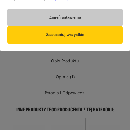
Opcja
Cena PLN
Ilość
Zmień ustawienia
762.89
Standard
Brak
produktu
MPN: 00604
Zaakceptuj wszystkie
EAN: 5907666651247
Opis Produktu
Opinie (1)
Pytania i Odpowiedzi
INNE PRODUKTY TEGO PRODUCENTA Z TEJ KATEGORII: