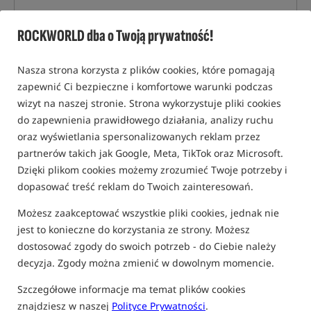
ROCKWORLD dba o Twoją prywatność!
Nasza strona korzysta z plików cookies, które pomagają
zapewnić Ci bezpieczne i komfortowe warunki podczas
wizyt na naszej stronie. Strona wykorzystuje pliki cookies
do zapewnienia prawidłowego działania, analizy ruchu
oraz wyświetlania spersonalizowanych reklam przez
partnerów takich jak Google, Meta, TikTok oraz Microsoft.
Dzięki plikom cookies możemy zrozumieć Twoje potrzeby i
dopasować treść reklam do Twoich zainteresowań.
Możesz zaakceptować wszystkie pliki cookies, jednak nie
jest to konieczne do korzystania ze strony. Możesz
dostosować zgody do swoich potrzeb - do Ciebie należy
decyzja. Zgody można zmienić w dowolnym momencie.
Szczegółowe informacje ma temat plików cookies
tylko produkty na
"naszym magazynie"
znajdziesz w naszej
Polityce Prywatności
.
(część opcji mogła zostać ukryta przez wybrany sposób filtrowania)