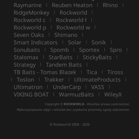
Raymarine
Reuben Heaton
Rhino
|
|
|
RidgeMonkey
Rockworld
|
|
Rockworld c
Rockworld ł
|
|
Rockworld p
Rockworld w
|
|
Seven Oaks
Shimano
|
|
Smart Indicators
Solar
Sonik
|
|
|
Sonubaits
Spomb
Sportex
Spro
|
|
|
|
Stalomax
StarBaits
StickyBaits
|
|
|
Strategy
Tandem Baits
|
|
TB Baits - Tomas Blazek
Tica
Tiross
|
|
Toslon
Trakker
UltimateProducts
|
|
|
|
Ultimatron
UnderCarp
VASS
|
|
|
VIKING BOAT
WarmuzBaits
WileyX
|
|
Copyright ©
ROCKWORLD
- Wszelkie prawa zastrzeżone.
Wykorzystywanie zdjęć i tekstów bez uzyskania pisemnej zgody zabronione.
© Rockworld 2004 - 2026