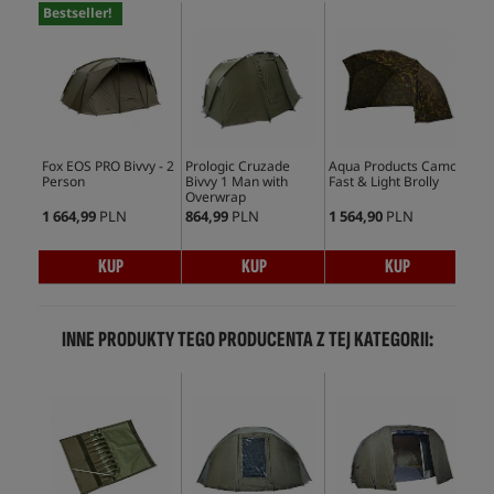
Bestseller!
Fox EOS PRO Bivvy - 2
Prologic Cruzade
Aqua Products Camo
Aqu
Person
Bivvy 1 Man with
Fast & Light Brolly
Biv
Overwrap
1 664,99
PLN
864,99
PLN
1 564,90
PLN
3 6
KUP
KUP
KUP
INNE PRODUKTY TEGO PRODUCENTA Z TEJ KATEGORII: