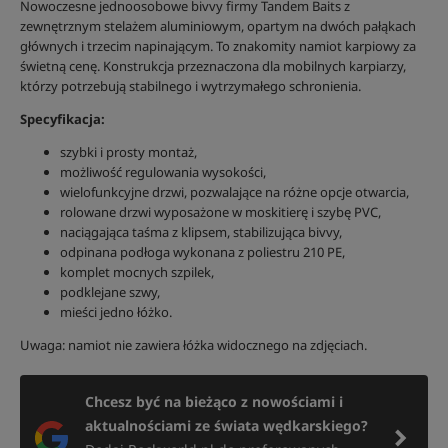
Nowoczesne jednoosobowe bivvy firmy Tandem Baits z
zewnętrznym stelażem aluminiowym, opartym na dwóch pałąkach
głównych i trzecim napinającym. To znakomity namiot karpiowy za
świetną cenę. Konstrukcja przeznaczona dla mobilnych karpiarzy,
którzy potrzebują stabilnego i wytrzymałego schronienia.
Specyfikacja:
szybki i prosty montaż,
możliwość regulowania wysokości,
wielofunkcyjne drzwi, pozwalające na różne opcje otwarcia,
rolowane drzwi wyposażone w moskitierę i szybę PVC,
naciągająca taśma z klipsem, stabilizująca bivvy,
odpinana podłoga wykonana z poliestru 210 PE,
komplet mocnych szpilek,
podklejane szwy,
mieści jedno łóżko.
Uwaga: namiot nie zawiera łóżka widocznego na zdjęciach.
Chcesz być na bieżąco z nowościami i
aktualnościami ze świata wędkarskiego?