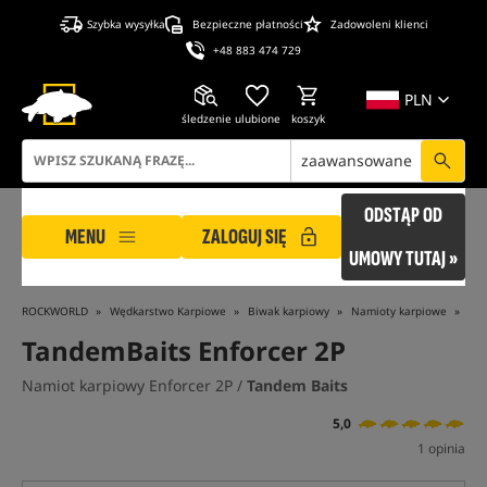
Szybka wysyłka
Bezpieczne płatności
Zadowoleni klienci
+48 883 474 729
PLN
śledzenie
ulubione
koszyk
zaawansowane
ODSTĄP OD
MENU
ZALOGUJ SIĘ
UMOWY TUTAJ »
ROCKWORLD
Wędkarstwo Karpiowe
Biwak karpiowy
Namioty karpiowe
Nam
TandemBaits Enforcer 2P
Namiot karpiowy Enforcer 2P /
Tandem Baits
5,0
1 opinia