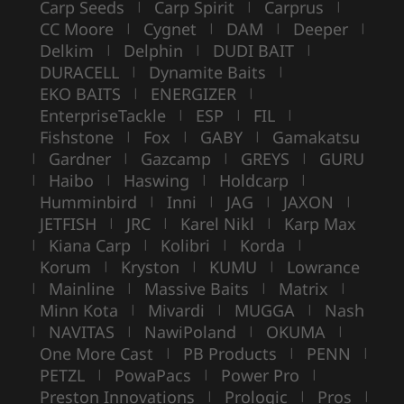
Carp Seeds
Carp Spirit
Carprus
|
|
|
CC Moore
Cygnet
DAM
Deeper
|
|
|
|
Delkim
Delphin
DUDI BAIT
|
|
|
DURACELL
Dynamite Baits
|
|
EKO BAITS
ENERGIZER
|
|
EnterpriseTackle
ESP
FIL
|
|
|
Fishstone
Fox
GABY
Gamakatsu
|
|
|
Gardner
Gazcamp
GREYS
GURU
|
|
|
|
Haibo
Haswing
Holdcarp
|
|
|
|
Humminbird
Inni
JAG
JAXON
|
|
|
|
JETFISH
JRC
Karel Nikl
Karp Max
|
|
|
Kiana Carp
Kolibri
Korda
|
|
|
|
Korum
Kryston
KUMU
Lowrance
|
|
|
Mainline
Massive Baits
Matrix
|
|
|
|
Minn Kota
Mivardi
MUGGA
Nash
|
|
|
NAVITAS
NawiPoland
OKUMA
|
|
|
|
One More Cast
PB Products
PENN
|
|
|
PETZL
PowaPacs
Power Pro
|
|
|
Preston Innovations
Prologic
Pros
|
|
|