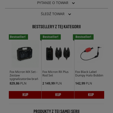
PYTANIE O TOWAR
ŚLEDŹ TOWAR
BESTSELLERY Z TEJ KATEGORII
Bestseller!
Bestseller!
Bestseller!
Bes
Fox Micron MX Set -
Fox Micron RX Plus
Fox Black Label
Fox
Zestaw
Rod Set
Dumpy Halo Bobbin
Swi
sygnalizatorów brań
829,86
PLN
2 149,99
PLN
142,99
PLN
189
KUP
KUP
KUP
PRODUKTY Z TEJ SAMEJ SERII