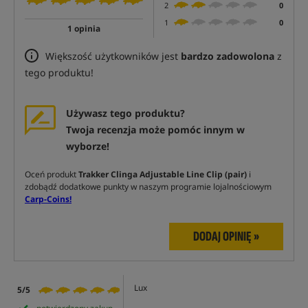
2
0
1
0
1 opinia
Większość użytkowników jest
bardzo zadowolona
z
tego produktu!
Używasz tego produktu?
Twoja recenzja może pomóc innym w
wyborze!
Oceń produkt
Trakker Clinga Adjustable Line Clip (pair)
i
zdobądź dodatkowe punkty w naszym programie lojalnościowym
Carp-Coins!
DODAJ OPINIĘ »
Lux
5/5