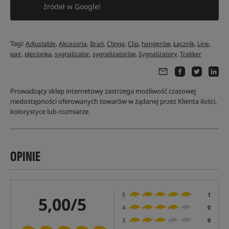
źródeł w Google!
Tagi:
,
,
,
,
,
,
,
,
Adjustable
Akcesoria
Brań
Clinga
Clip
hangerów
Łącznik
Line
,
,
,
,
,
pair
plecionka
sygnalizator
sygnalizatorów
Sygnalizatory
Trakker
Prowadzący sklep internetowy zastrzega możliwość czasowej
niedostępności oferowanych towarów w żądanej przez Klienta ilości,
kolorystyce lub rozmiarze.
OPINIE
5
1
5,00/5
4
0
3
0