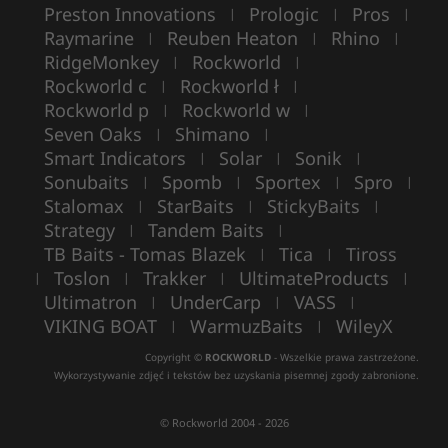
Preston Innovations
Prologic
Pros
|
|
|
Raymarine
Reuben Heaton
Rhino
|
|
|
RidgeMonkey
Rockworld
|
|
Rockworld c
Rockworld ł
|
|
Rockworld p
Rockworld w
|
|
Seven Oaks
Shimano
|
|
Smart Indicators
Solar
Sonik
|
|
|
Sonubaits
Spomb
Sportex
Spro
|
|
|
|
Stalomax
StarBaits
StickyBaits
|
|
|
Strategy
Tandem Baits
|
|
TB Baits - Tomas Blazek
Tica
Tiross
|
|
Toslon
Trakker
UltimateProducts
|
|
|
|
Ultimatron
UnderCarp
VASS
|
|
|
VIKING BOAT
WarmuzBaits
WileyX
|
|
Copyright ©
ROCKWORLD
- Wszelkie prawa zastrzeżone.
Wykorzystywanie zdjęć i tekstów bez uzyskania pisemnej zgody zabronione.
© Rockworld 2004 - 2026