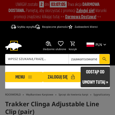
UWAGA! zostało:
2
dni
03:07:05
Trwa akcja
DARMOWA
DOSTAWA.
Pamiętaj, aby skorzystać z promocji
Zaloguj się!
Warunki
promocji znajdziesz klikając tutaj >>
Darmowa Dostawa!
<<
Szybka wysyłka
Bezpieczne płatności
Zadowoleni klienci
PLN
śledzenie
ulubione
koszyk
zaawansowane
ODSTĄP OD
MENU
ZALOGUJ SIĘ
UMOWY TUTAJ »
ROCKWORLD
Wędkarstwo Karpiowe
Sprzęt do łowienia karpi
Sygnalizatory br
Trakker Clinga Adjustable Line
Clip (pair)