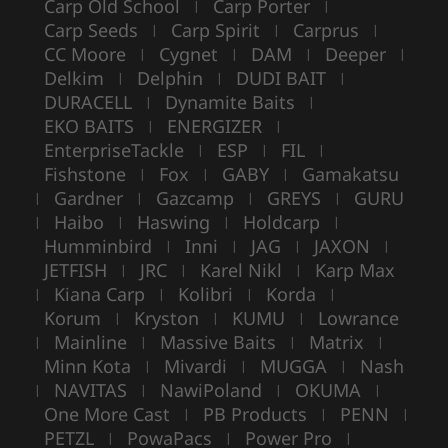
Carp Old School
Carp Porter
|
|
Carp Seeds
Carp Spirit
Carprus
|
|
|
CC Moore
Cygnet
DAM
Deeper
|
|
|
|
Delkim
Delphin
DUDI BAIT
|
|
|
DURACELL
Dynamite Baits
|
|
EKO BAITS
ENERGIZER
|
|
EnterpriseTackle
ESP
FIL
|
|
|
Fishstone
Fox
GABY
Gamakatsu
|
|
|
Gardner
Gazcamp
GREYS
GURU
|
|
|
|
Haibo
Haswing
Holdcarp
|
|
|
|
Humminbird
Inni
JAG
JAXON
|
|
|
|
JETFISH
JRC
Karel Nikl
Karp Max
|
|
|
Kiana Carp
Kolibri
Korda
|
|
|
|
Korum
Kryston
KUMU
Lowrance
|
|
|
Mainline
Massive Baits
Matrix
|
|
|
|
Minn Kota
Mivardi
MUGGA
Nash
|
|
|
NAVITAS
NawiPoland
OKUMA
|
|
|
|
One More Cast
PB Products
PENN
|
|
|
PETZL
PowaPacs
Power Pro
|
|
|