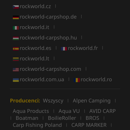
rockworld.cz
|
rockworld-carpshop.de
|
rockworld.it
|
rockworld-carpshop.hu
|
rockworld.es
rockworld.fr
|
|
rockworld.lt
|
rockworld-carpshop.com
|
rockworld.com.ua
rockworld.ro
|
Producenci:
Wszyscy
Alpen Camping
|
|
Aqua Products
Aqua VU
AVID CARP
|
|
Boatman
BoilieRoller
BROS
|
|
|
|
Carp Fishing Poland
CARP MARKER
|
|