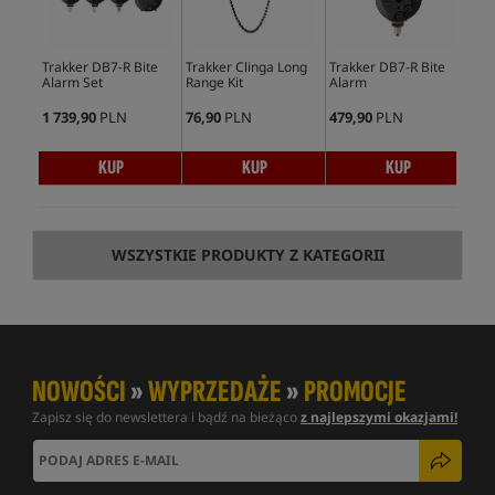
Trakker DB7-R Bite
Trakker Clinga Long
Trakker DB7-R Bite
Tra
Alarm Set
Range Kit
Alarm
Rec
1 739,90
PLN
76,90
PLN
479,90
PLN
499
KUP
KUP
KUP
WSZYSTKIE PRODUKTY Z KATEGORII
NOWOŚCI
»
WYPRZEDAŻE
»
PROMOCJE
Zapisz się do newslettera i bądź na bieżąco
z najlepszymi okazjami!