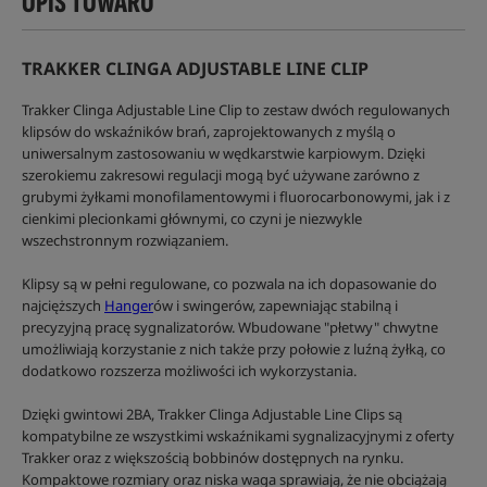
OPIS TOWARU
TRAKKER CLINGA ADJUSTABLE LINE CLIP
Trakker Clinga Adjustable Line Clip to zestaw dwóch regulowanych
klipsów do wskaźników brań, zaprojektowanych z myślą o
uniwersalnym zastosowaniu w wędkarstwie karpiowym. Dzięki
szerokiemu zakresowi regulacji mogą być używane zarówno z
grubymi żyłkami monofilamentowymi i fluorocarbonowymi, jak i z
cienkimi plecionkami głównymi, co czyni je niezwykle
wszechstronnym rozwiązaniem.
Klipsy są w pełni regulowane, co pozwala na ich dopasowanie do
najcięższych
Hanger
ów i swingerów, zapewniając stabilną i
precyzyjną pracę sygnalizatorów. Wbudowane "płetwy" chwytne
umożliwiają korzystanie z nich także przy połowie z luźną żyłką, co
dodatkowo rozszerza możliwości ich wykorzystania.
Dzięki gwintowi 2BA, Trakker Clinga Adjustable Line Clips są
kompatybilne ze wszystkimi wskaźnikami sygnalizacyjnymi z oferty
Trakker oraz z większością bobbinów dostępnych na rynku.
Kompaktowe rozmiary oraz niska waga sprawiają, że nie obciążają