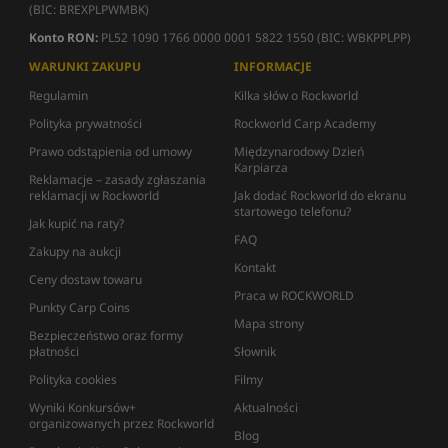
(BIC: BREXPLPWMBK)
Konto RON:
PL52 1090 1766 0000 0001 5822 1550 (BIC: WBKPPLPP)
WARUNKI ZAKUPU
INFORMACJE
Regulamin
Kilka słów o Rockworld
Polityka prywatności
Rockworld Carp Academy
Prawo odstąpienia od umowy
Międzynarodowy Dzień
Karpiarza
Reklamacje – zasady zgłaszania
reklamacji w Rockworld
Jak dodać Rockworld do ekranu
startowego telefonu?
Jak kupić na raty?
FAQ
Zakupy na aukcji
Kontakt
Ceny dostaw towaru
Praca w ROCKWORLD
Punkty Carp Coins
Mapa strony
Bezpieczeństwo oraz formy
płatności
Słownik
Polityka cookies
Filmy
Wyniki Konkursów+
Aktualności
organizowanych przez Rockworld
Blog