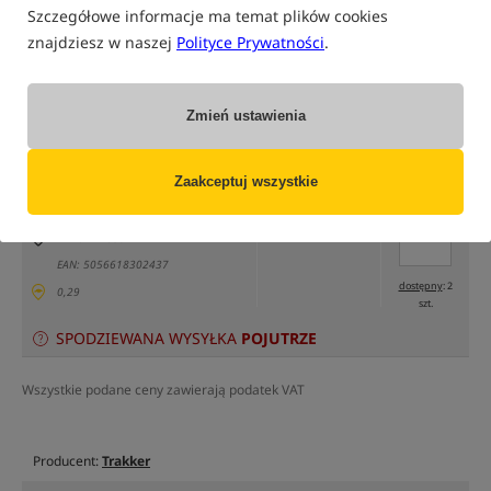
Szczegółowe informacje ma temat plików cookies
znajdziesz w naszej
Polityce Prywatności
.
tylko produkty na
"naszym magazynie"
Zmień ustawienia
(część opcji mogła zostać ukryta przez wybrany sposób filtrowania)
Opcja
Cena PLN
Ilość
Zaakceptuj wszystkie
30.90
Podaj ilość:
opakowanie 2szt
MPN: 222835
EAN: 5056618302437
dostępny
: 2
0,29
szt.
SPODZIEWANA WYSYŁKA
POJUTRZE
Wszystkie podane ceny zawierają podatek VAT
Producent:
Trakker