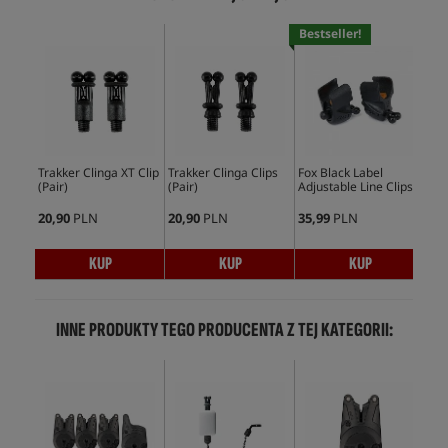
Bestseller!
No
Trakker Clinga XT Clip
Trakker Clinga Clips
Fox Black Label
Fox
(Pair)
(Pair)
Adjustable Line Clips
Bob
Po
20,90
PLN
20,90
PLN
35,99
PLN
41,
KUP
KUP
KUP
INNE PRODUKTY TEGO PRODUCENTA Z TEJ KATEGORII: