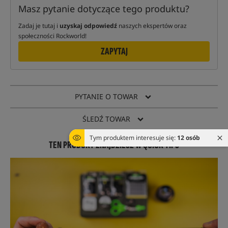
Masz pytanie dotyczące tego produktu?
Zadaj je tutaj i
uzyskaj odpowiedź
naszych ekspertów oraz
społeczności Rockworld!
ZAPYTAJ
PYTANIE O TOWAR
ŚLEDŹ TOWAR
Tym produktem interesuje się:
12 osób
TEN PRODUKT ZNAJDZIESZ W QUICK TIPS