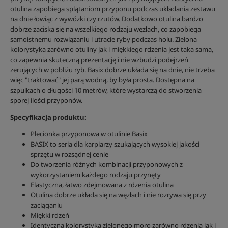
otulina zapobiega splątaniom przyponu podczas układania zestawu
na dnie łowiąc z wywózki czy rzutów. Dodatkowo otulina bardzo
dobrze zaciska się na wszelkiego rodzaju węzłach, co zapobiega
samoistnemu rozwiązaniu i utracie ryby podczas holu. Zielona
kolorystyka zarówno otuliny jak i miękkiego rdzenia jest taka sama,
co zapewnia skuteczną prezentację i nie wzbudzi podejrzeń
zerujących w pobliżu ryb. Basix dobrze układa się na dnie, nie trzeba
więc "traktować" jej parą wodną, by była prosta. Dostępna na
szpulkach o długości 10 metrów, które wystarczą do stworzenia
sporej ilości przyponów.
Specyfikacja produktu:
Plecionka przyponowa w otulinie Basix
BASIX to seria dla karpiarzy szukających wysokiej jakości
sprzętu w rozsądnej cenie
Do tworzenia różnych kombinacji przyponowych z
wykorzystaniem każdego rodzaju przynęty
Elastyczna, łatwo zdejmowana z rdzenia otulina
Otulina dobrze układa się na węzłach i nie rozrywa się przy
zaciąganiu
Miękki rdzeń
Identyczna kolorystyka zielonego moro zarówno rdzenia jak i