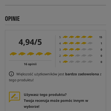
OPINIE
5
15
4,94/5
4
1
3
0
2
0
1
0
16 opinii
Większość użytkowników jest
bardzo zadowolona
z
tego produktu!
Używasz tego produktu?
Twoja recenzja może pomóc innym w
wyborze!