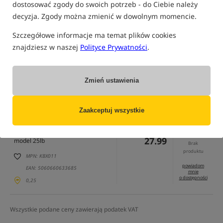
dostosować zgody do swoich potrzeb - do Ciebie należy
decyzja. Zgody można zmienić w dowolnym momencie.
tylko produkty na
"naszym magazynie"
Szczegółowe informacje ma temat plików cookies
(część opcji mogła zostać ukryta przez wybrany sposób filtrowania)
znajdziesz w naszej
Polityce Prywatności
.
Opcja
Cena PLN
Ilość
27.99
model 18lb
Zmień ustawienia
Brak
produktu
MPN: KBX010
powiadom
EAN: 5060660633661
mnie
Zaakceptuj wszystkie
o dostępności
0,25
27.99
model 25lb
Brak
produktu
MPN: KBX011
powiadom
EAN: 5060660633685
mnie
o dostępności
0,25
Wszystkie podane ceny zawierają podatek VAT