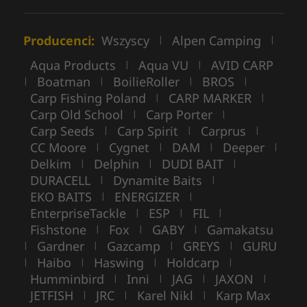
Producenci:
Wszyscy
Alpen Camping
|
|
Aqua Products
Aqua VU
AVID CARP
|
|
Boatman
BoilieRoller
BROS
|
|
|
|
Carp Fishing Poland
CARP MARKER
|
|
Carp Old School
Carp Porter
|
|
Carp Seeds
Carp Spirit
Carprus
|
|
|
CC Moore
Cygnet
DAM
Deeper
|
|
|
|
Delkim
Delphin
DUDI BAIT
|
|
|
DURACELL
Dynamite Baits
|
|
EKO BAITS
ENERGIZER
|
|
EnterpriseTackle
ESP
FIL
|
|
|
Fishstone
Fox
GABY
Gamakatsu
|
|
|
Gardner
Gazcamp
GREYS
GURU
|
|
|
|
Haibo
Haswing
Holdcarp
|
|
|
|
Humminbird
Inni
JAG
JAXON
|
|
|
|
JETFISH
JRC
Karel Nikl
Karp Max
|
|
|