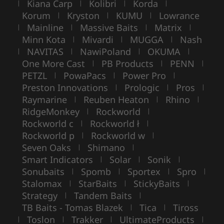
Kiana Carp
Kolibri
Korda
|
|
|
|
Korum
Kryston
KUMU
Lowrance
|
|
|
Mainline
Massive Baits
Matrix
|
|
|
|
Minn Kota
Mivardi
MUGGA
Nash
|
|
|
NAVITAS
NawiPoland
OKUMA
|
|
|
|
One More Cast
PB Products
PENN
|
|
|
PETZL
PowaPacs
Power Pro
|
|
|
Preston Innovations
Prologic
Pros
|
|
|
Raymarine
Reuben Heaton
Rhino
|
|
|
RidgeMonkey
Rockworld
|
|
Rockworld c
Rockworld ł
|
|
Rockworld p
Rockworld w
|
|
Seven Oaks
Shimano
|
|
Smart Indicators
Solar
Sonik
|
|
|
Sonubaits
Spomb
Sportex
Spro
|
|
|
|
Stalomax
StarBaits
StickyBaits
|
|
|
Strategy
Tandem Baits
|
|
TB Baits - Tomas Blazek
Tica
Tiross
|
|
Toslon
Trakker
UltimateProducts
|
|
|
|