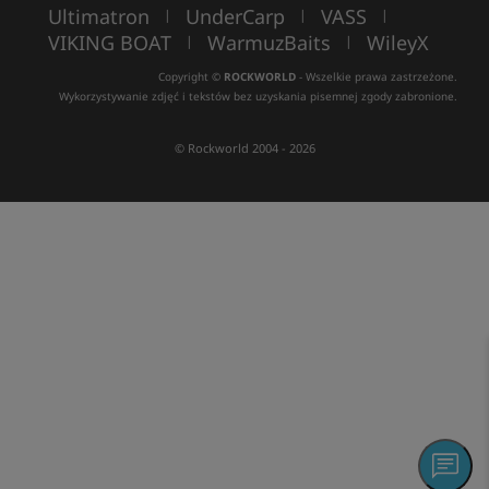
Ultimatron
UnderCarp
VASS
|
|
|
VIKING BOAT
WarmuzBaits
WileyX
|
|
Copyright ©
ROCKWORLD
- Wszelkie prawa zastrzeżone.
Wykorzystywanie zdjęć i tekstów bez uzyskania pisemnej zgody zabronione.
© Rockworld 2004 - 2026