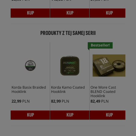
KUP
KUP
KUP
PRODUKTY Z TEJ SAMEJ SERII
Bestseller!
Korda Basix Braided
Korda Kamo Coated
One More Cast
Tra
Hooklink
Hooklink
BLEND Coated
Hoo
Hooklink
22,99
PLN
82,99
PLN
82,49
PLN
69,
KUP
KUP
KUP