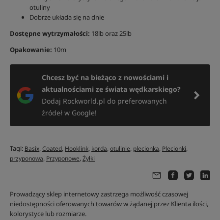
otuliny
Dobrze układa się na dnie
Dostępne wytrzymałości:
18lb oraz 25lb
Opakowanie:
10m
Chcesz być na bieżąco z nowościami i
aktualnościami ze świata wędkarskiego?
Dodaj Rockworld.pl do preferowanych
źródeł w Google!
Tagi:
,
,
,
,
,
,
,
Basix
Coated
Hooklink
korda
otulinie
plecionka
Plecionki
,
,
przyponowa
Przyponowe
Żyłki
Prowadzący sklep internetowy zastrzega możliwość czasowej
niedostępności oferowanych towarów w żądanej przez Klienta ilości,
kolorystyce lub rozmiarze.