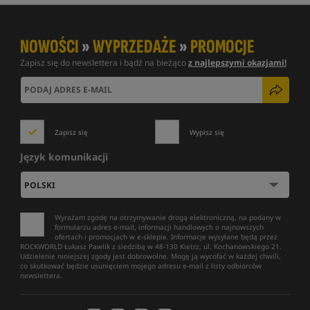
NOWOŚCI
»
WYPRZEDAŻE
»
PROMOCJE
Zapisz się do newslettera i bądź na bieżąco
z najlepszymi okazjami!
Zapisz się
Wypisz się
Język komunikacji
Wyrażam zgodę na otrzymywanie drogą elektroniczną, na podany w
formularzu adres e-mail, informacji handlowych o najnowszych
ofertach i promocjach w e-sklepie. Informacje wysyłane będą przez
ROCKWORLD Łukasz Pawlik z siedzibą w 48-130 Kietrz, ul. Kochanowskiego 21.
Udzielenie niniejszej zgody jest dobrowolne. Mogę ją wycofać w każdej chwili,
co skutkować będzie usunięciem mojego adresu e-mail z listy odbiorców
newslettera.