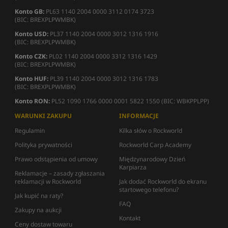
Konto GB:
PL63 1140 2004 0000 3112 0174 3723
(BIC: BREXPLPWMBK)
Konto USD:
PL37 1140 2004 0000 3012 1316 1916
(BIC: BREXPLPWMBK)
Konto CZK:
PL02 1140 2004 0000 3312 1316 1429
(BIC: BREXPLPWMBK)
Konto HUF:
PL39 1140 2004 0000 3012 1316 1783
(BIC: BREXPLPWMBK)
Konto RON:
PL52 1090 1766 0000 0001 5822 1550 (BIC: WBKPPLPP)
WARUNKI ZAKUPU
INFORMACJE
Regulamin
Kilka słów o Rockworld
Polityka prywatności
Rockworld Carp Academy
Prawo odstąpienia od umowy
Międzynarodowy Dzień
Karpiarza
Reklamacje – zasady zgłaszania
reklamacji w Rockworld
Jak dodać Rockworld do ekranu
startowego telefonu?
Jak kupić na raty?
FAQ
Zakupy na aukcji
Kontakt
Ceny dostaw towaru