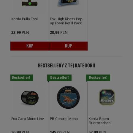
Korda Pulla Tool
Fox High Risers Pop-
up Foam Refill Pack
23,99
PLN
20,99
PLN
KUP
KUP
BESTSELLERY Z TEJ KATEGORII
Bestseller!
Bestseller!
Bestseller!
Bes
Fox Carp Mono Line
PB Control Mono
Korda Boom
PB 
Fluorocarbon
Or
36,99
PLN
145,00
PLN
57,99
PLN
145