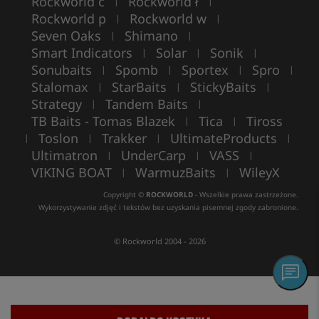
Rockworld c
Rockworld ł
|
|
Rockworld p
Rockworld w
|
|
Seven Oaks
Shimano
|
|
Smart Indicators
Solar
Sonik
|
|
|
Sonubaits
Spomb
Sportex
Spro
|
|
|
|
Stalomax
StarBaits
StickyBaits
|
|
|
Strategy
Tandem Baits
|
|
TB Baits - Tomas Blazek
Tica
Tiross
|
|
Toslon
Trakker
UltimateProducts
|
|
|
|
Ultimatron
UnderCarp
VASS
|
|
|
VIKING BOAT
WarmuzBaits
WileyX
|
|
Copyright ©
ROCKWORLD
- Wszelkie prawa zastrzeżone.
Wykorzystywanie zdjęć i tekstów bez uzyskania pisemnej zgody zabronione.
© Rockworld 2004 - 2026