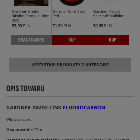
Gardner Kinetic
Gardner Sure Cast
Gardner Target
Gar
Sinking Shock Leader
Red
Specituff Mainline
Pur
50lb
Edi
53,99
PLN
71,99
PLN
30,99
PLN
71,
BRAK TOWARU
KUP
KUP
WSZYSTKIE PRODUKTY Z KATEGORII
OPIS TOWARU
GARDNER INVISI-LINK
FLUOROCARBON
Wkrótce opis.
Opakowanie:
25m