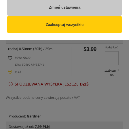
Zmień ustawienia
Opcja
Cena PLN
Ilość
53.99
rodzaj 0.45mm (25lb) / 25m
Brak
Zaakceptuj wszystkie
produktu
MPN: XIN25
EAN: 5060218458739
53.99
Podaj ilość:
rodzaj 0.50mm (30lb) / 25m
MPN: XIN30
EAN: 5060218458746
dostępny
: 1
0,44
szt.
SPODZIEWANA WYSYŁKA JESZCZE
DZIŚ
Wszystkie podane ceny zawierają podatek VAT
Producent:
Gardner
Dostawa już od:
7.99 PLN