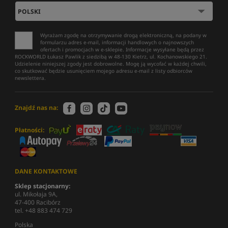
Wyrażam zgodę na otrzymywanie drogą elektroniczną, na podany w
formularzu adres e-mail, informacji handlowych o najnowszych
ofertach i promocjach w e-sklepie. Informacje wysyłane będą przez
ROCKWORLD Łukasz Pawlik z siedzibą w 48-130 Kietrz, ul. Kochanowskiego 21.
Udzielenie niniejszej zgody jest dobrowolne. Mogę ją wycofać w każdej chwili,
co skutkować będzie usunięciem mojego adresu e-mail z listy odbiorców
newslettera.
Znajdź nas na:
Płatności:
DANE KONTAKTOWE
Sklep stacjonarny:
ul. Mikołaja 9A,
47-400 Racibórz
tel. +48 883 474 729
Polska