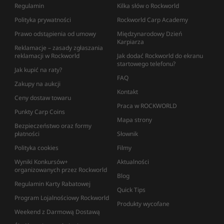
Regulamin
Kilka słów o Rockworld
Polityka prywatności
Rockworld Carp Academy
Prawo odstąpienia od umowy
Międzynarodowy Dzień
Karpiarza
Reklamacje – zasady zgłaszania
reklamacji w Rockworld
Jak dodać Rockworld do ekranu
startowego telefonu?
Jak kupić na raty?
FAQ
Zakupy na aukcji
Kontakt
Ceny dostaw towaru
Praca w ROCKWORLD
Punkty Carp Coins
Mapa strony
Bezpieczeństwo oraz formy
płatności
Słownik
Polityka cookies
Filmy
Wyniki Konkursów+
Aktualności
organizowanych przez Rockworld
Blog
Regulamin Karty Rabatowej
Quick Tips
Program Lojalnościowy Rockworld
Produkty wycofane
Weekend z Darmową Dostawą