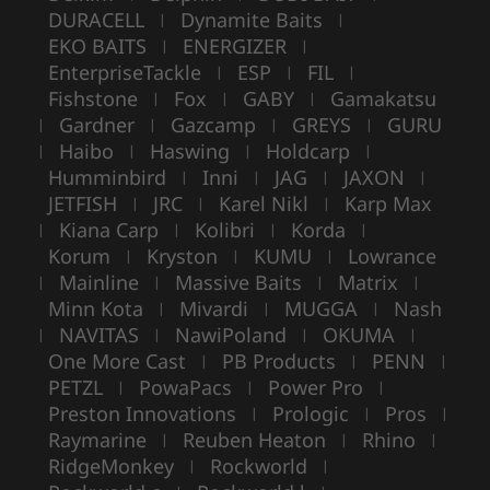
DURACELL
Dynamite Baits
|
|
EKO BAITS
ENERGIZER
|
|
EnterpriseTackle
ESP
FIL
|
|
|
Fishstone
Fox
GABY
Gamakatsu
|
|
|
Gardner
Gazcamp
GREYS
GURU
|
|
|
|
Haibo
Haswing
Holdcarp
|
|
|
|
Humminbird
Inni
JAG
JAXON
|
|
|
|
JETFISH
JRC
Karel Nikl
Karp Max
|
|
|
Kiana Carp
Kolibri
Korda
|
|
|
|
Korum
Kryston
KUMU
Lowrance
|
|
|
Mainline
Massive Baits
Matrix
|
|
|
|
Minn Kota
Mivardi
MUGGA
Nash
|
|
|
NAVITAS
NawiPoland
OKUMA
|
|
|
|
One More Cast
PB Products
PENN
|
|
|
PETZL
PowaPacs
Power Pro
|
|
|
Preston Innovations
Prologic
Pros
|
|
|
Raymarine
Reuben Heaton
Rhino
|
|
|
RidgeMonkey
Rockworld
|
|