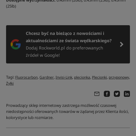
Dostępne wytrzymałości:
0.40mm (20lb); 0.45mm (25lb); 0.45mm
(25lb)
Chcesz być na bieżąco z nowościami i
aktualnościami ze świata wędkarskiego?
Dodaj Rockworld.pl do preferowanych
źródeł w Google!
Tagi:
,
,
,
,
,
,
Fluorocarbon
Gardner
Invisi-Link
plecionka
Plecionki
przyponowy
Żyłki
Prowadzący sklep internetowy zastrzega możliwość czasowej
niedostępności oferowanych towarów w żądanej przez Klienta ilości,
kolorystyce lub rozmiarze.