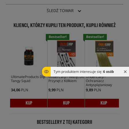
ŚLEDŹ TOWAR
KLIENCI, KTÓRZY KUPILI TEN PRODUKT, KUPILI RÓWNIEŻ
Bestseller!
Bestseller!
Bes
Tym produktem interesuje się:
6 osób
UltimateProducts Dip
UnderCarp - Wkręt Do
UnderCarp -
Und
Tangy Squid
Przynęt z Kółkiem
Ochraniacz
Och
Antysplątaniowy
Ant
54mm
54
34,06
PLN
9,99
PLN
9,89
PLN
9,8
KUP
KUP
KUP
BESTSELLERY Z TEJ KATEGORII