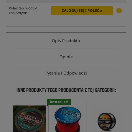
Poleć ten produkt
ZALOGUJ SIĘ I POLEĆ »
znajomym:
Opis Produktu
Opinie
Pytania i Odpowiedzi
INNE PRODUKTY TEGO PRODUCENTA Z TEJ KATEGORII:
Bestseller!
Po