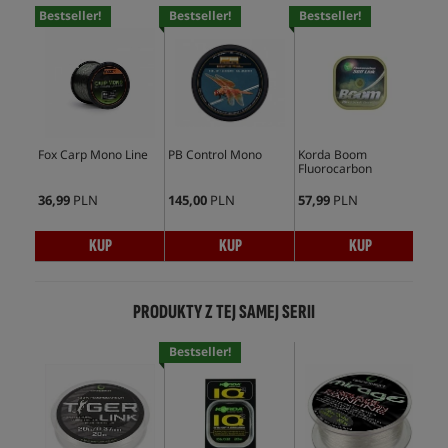
Bestseller!
Bestseller!
Bestseller!
Bes
Fox Carp Mono Line
PB Control Mono
Korda Boom
PB 
Fluorocarbon
Or
36,99
PLN
145,00
PLN
57,99
PLN
145
KUP
KUP
KUP
PRODUKTY Z TEJ SAMEJ SERII
Bestseller!