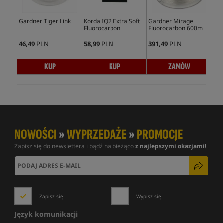
Gardner Tiger Link
Korda IQ2 Extra Soft
Gardner Mirage
PB 
Fluorocarbon
Fluorocarbon 600m
Flu
46,49
PLN
58,99
PLN
391,49
PLN
65,
KUP
KUP
ZAMÓW
NOWOŚCI
»
WYPRZEDAŻE
»
PROMOCJE
Zapisz się do newslettera i bądź na bieżąco
z najlepszymi okazjami!
Zapisz się
Wypisz się
Język komunikacji