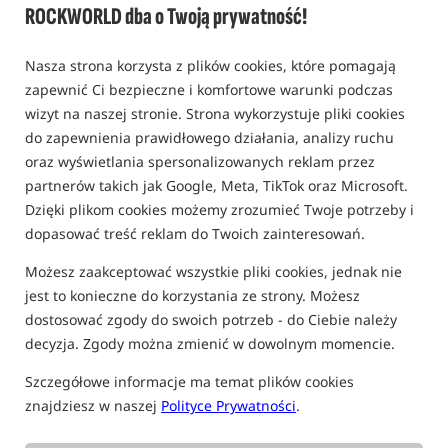
ROCKWORLD dba o Twoją prywatność!
Nasza strona korzysta z plików cookies, które pomagają
zapewnić Ci bezpieczne i komfortowe warunki podczas
wizyt na naszej stronie. Strona wykorzystuje pliki cookies
do zapewnienia prawidłowego działania, analizy ruchu
oraz wyświetlania spersonalizowanych reklam przez
partnerów takich jak Google, Meta, TikTok oraz Microsoft.
Dzięki plikom cookies możemy zrozumieć Twoje potrzeby i
dopasować treść reklam do Twoich zainteresowań.
Możesz zaakceptować wszystkie pliki cookies, jednak nie
jest to konieczne do korzystania ze strony. Możesz
dostosować zgody do swoich potrzeb - do Ciebie należy
decyzja. Zgody można zmienić w dowolnym momencie.
Szczegółowe informacje ma temat plików cookies
znajdziesz w naszej
Polityce Prywatności
.
tylko produkty na
"naszym magazynie"
(część opcji mogła zostać ukryta przez wybrany sposób filtrowania)