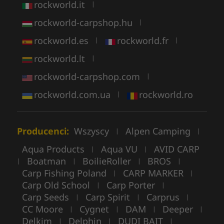
rockworld.it
|
rockworld-carpshop.hu
|
rockworld.es
rockworld.fr
|
|
rockworld.lt
|
rockworld-carpshop.com
|
rockworld.com.ua
rockworld.ro
|
Producenci:
Wszyscy
Alpen Camping
|
|
Aqua Products
Aqua VU
AVID CARP
|
|
Boatman
BoilieRoller
BROS
|
|
|
|
Carp Fishing Poland
CARP MARKER
|
|
Carp Old School
Carp Porter
|
|
Carp Seeds
Carp Spirit
Carprus
|
|
|
CC Moore
Cygnet
DAM
Deeper
|
|
|
|
Delkim
Delphin
DUDI BAIT
|
|
|