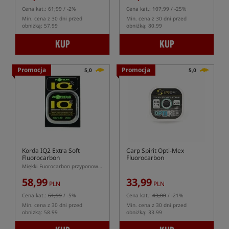
Cena kat.:
61,99
/ -2%
Cena kat.:
107,99
/ -25%
Min. cena z 30 dni przed
Min. cena z 30 dni przed
obniżką: 57.99
obniżką: 80.99
KUP
KUP
Promocja
Promocja
5,0
5,0
Korda IQ2 Extra Soft
Carp Spirit Opti-Mex
Fluorocarbon
Fluorocarbon
Miękki Fuorocarbon przyponowy IQ2
58,99
33,99
PLN
PLN
Cena kat.:
61,99
/ -5%
Cena kat.:
43,00
/ -21%
Min. cena z 30 dni przed
Min. cena z 30 dni przed
obniżką: 58.99
obniżką: 33.99