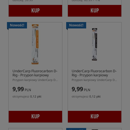
obniżką: 39.99
obniżką: 80.99 / -1%
KUP
KUP
Nowość!
Nowość!
UnderCarp Fluorocarbon D-
UnderCarp Fluorocarbon D-
Rig
- Przypon karpiowy
Rig
- Przypon karpiowy
(bezzadziorowy)
Przypon karpiowy UnderCarp D-Rig z fluorocarbonu 25 lb
Przypon karpiowy UnderCarp D-Rig z fluorocarbonu bezzadziorowy
9,99
9,99
PLN
PLN
otrzymujesz
0,12 pkt
otrzymujesz
0,12 pkt
KUP
KUP