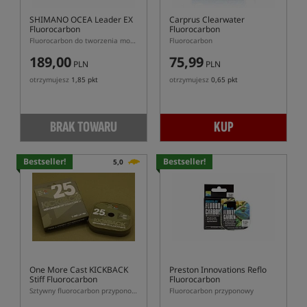
SHIMANO OCEA Leader EX
Carprus Clearwater
Fluorocarbon
Fluorocarbon
Fluorocarbon do tworzenia mocnych leaderów
Fluorocarbon
189,00
75,99
PLN
PLN
otrzymujesz
1,85 pkt
otrzymujesz
0,65 pkt
BRAK TOWARU
KUP
Bestseller!
Bestseller!
5,0
One More Cast KICKBACK
Preston Innovations Reflo
Stiff Fluorocarbon
Fluorocarbon
Sztywny fluorocarbon przyponowy
Fluorocarbon przyponowy