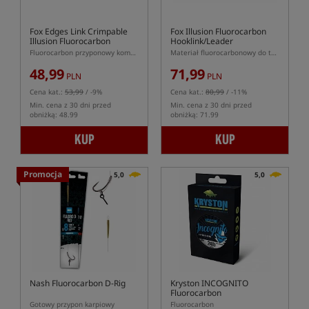
Fox Edges Link Crimpable
Fox Illusion Fluorocarbon
Illusion Fluorocarbon
Hooklink/Leader
Fluorocarbon przyponowy kompatybilny z tulejkami zaciskowymi Fox Crimp
Materiał fluorocarbonowy do tworzenia leaderów/przyponów
48,99
71,99
PLN
PLN
Cena kat.:
53,99
/ -9%
Cena kat.:
80,99
/ -11%
Min. cena z 30 dni przed
Min. cena z 30 dni przed
obniżką: 48.99
obniżką: 71.99
KUP
KUP
Promocja
5,0
5,0
Nash Fluorocarbon D-Rig
Kryston INCOGNITO
Fluorocarbon
Gotowy przypon karpiowy
Fluorocarbon