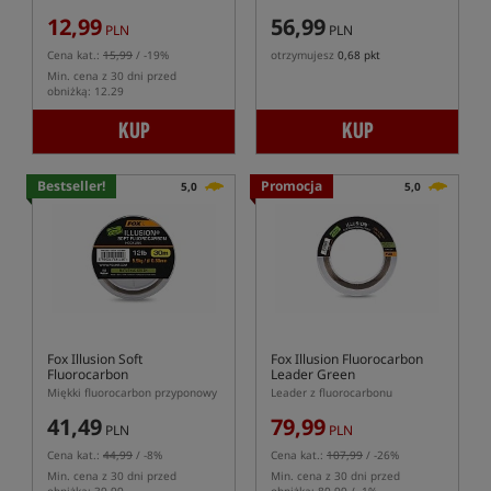
12,99
56,99
PLN
PLN
Cena kat.:
15,99
/ -19%
otrzymujesz
0,68 pkt
Min. cena z 30 dni przed
obniżką: 12.29
KUP
KUP
Bestseller!
Promocja
5,0
5,0
Fox Illusion Soft
Fox Illusion Fluorocarbon
Fluorocarbon
Leader Green
Miękki fluorocarbon przyponowy
Leader z fluorocarbonu
41,49
79,99
PLN
PLN
Cena kat.:
44,99
/ -8%
Cena kat.:
107,99
/ -26%
Min. cena z 30 dni przed
Min. cena z 30 dni przed