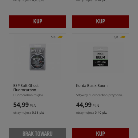
otrzymujesz
0,45 pkt
otrzymujesz
0,44 pkt
KUP
KUP
5,0
5,0
ESP Soft Ghost
Korda Basix Boom
Fluorocarbon
Fluorocarbon miękki
Sztywny fluorocarbon przyponowy
54,99
44,99
PLN
PLN
otrzymujesz
0,38 pkt
otrzymujesz
0,40 pkt
BRAK TOWARU
KUP