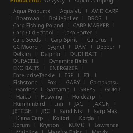
Producenci:
Wszyscy
Alpen Camping
Aqua Products
Aqua VU
AVID CARP
|
|
Boatman
BoilieRoller
BROS
|
|
|
|
Carp Fishing Poland
CARP MARKER
|
|
Carp Old School
Carp Porter
|
|
Carp Seeds
Carp Spirit
Carprus
|
|
|
CC Moore
Cygnet
DAM
Deeper
|
|
|
|
Delkim
Delphin
DUDI BAIT
|
|
|
DURACELL
Dynamite Baits
|
|
EKO BAITS
ENERGIZER
|
|
EnterpriseTackle
ESP
FIL
|
|
|
Fishstone
Fox
GABY
Gamakatsu
|
|
|
Gardner
Gazcamp
GREYS
GURU
|
|
|
|
Haibo
Haswing
Holdcarp
|
|
|
|
Humminbird
Inni
JAG
JAXON
|
|
|
|
JETFISH
JRC
Karel Nikl
Karp Max
|
|
|
Kiana Carp
Kolibri
Korda
|
|
|
|
Korum
Kryston
KUMU
Lowrance
|
|
|
Mainline
Massive Baits
Matrix
|
|
|
|