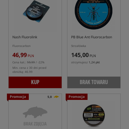
Nash Fluorolink
PB Blue Ant Fluorocarbon
Fluorocarbon
Strzałówka
46,99
145,00
PLN
PLN
Cena kat.:
59,99
/ -22%
otrzymujesz
1,24 pkt
Min. cena z 30 dni przed
obniżką: 46.99
KUP
BRAK TOWARU
Promocja
Promocja
5,0