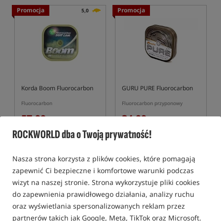
Promocja
Promocja
5,0
Korda Boom Fluorocarbon
GURU PURE Fluorocarbon
Fluorocarbon
Fluorocarbon przyponowy
57,99
34,99
PLN
PLN
ROCKWORLD dba o Twoją prywatność!
Cena kat.:
63,99
/ -9%
Cena kat.:
41,99
/ -17%
Min. cena z 30 dni przed
Min. cena z 30 dni przed
obniżką: 57.99
obniżką: 34.99
Nasza strona korzysta z plików cookies, które pomagają
KUP
KUP
zapewnić Ci bezpieczne i komfortowe warunki podczas
wizyt na naszej stronie. Strona wykorzystuje pliki cookies
Promocja
Nowość!
do zapewnienia prawidłowego działania, analizy ruchu
oraz wyświetlania spersonalizowanych reklam przez
partnerów takich jak Google, Meta, TikTok oraz Microsoft.