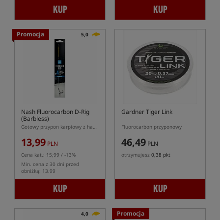
KUP
KUP
Promocja
5,0
Nash Fluorocarbon D-Rig
Gardner Tiger Link
(Barbless)
Gotowy przypon karpiowy z hakiem bezzadziorowym
Fluorocarbon przyponowy
13,99
46,49
PLN
PLN
Cena kat.:
15,99
/ -13%
otrzymujesz
0,38 pkt
Min. cena z 30 dni przed
obniżką: 13.99
KUP
KUP
Promocja
4,0