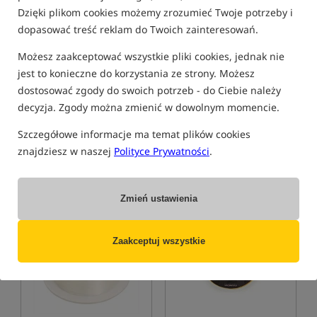
PROMOCJA+
Dzięki plikom cookies możemy zrozumieć Twoje potrzeby i
dopasować treść reklam do Twoich zainteresowań.
Możesz zaakceptować wszystkie pliki cookies, jednak nie
Shimano Tribal
UnderCarp Boom
jest to konieczne do korzystania ze strony. Możesz
Fluorocarbon
Fluorocarbon Stiff Link
dostosować zgody do swoich potrzeb - do Ciebie należy
Fluorocarbon
Fluorocarbon przyponowy sztywny UnderCarp Boom Stiff Link 20 m
decyzja. Zgody można zmienić w dowolnym momencie.
79,99
39,99
PLN
PLN
Cena kat.:
119,00
/ -33%
otrzymujesz
0,44 pkt
Szczegółowe informacje ma temat plików cookies
Min. cena z 30 dni przed
znajdziesz w naszej
Polityce Prywatności
.
obniżką: 329.99 / -76%
BRAK TOWARU
KUP
Zmień ustawienia
Bestseller!
4,9
Zaakceptuj wszystkie