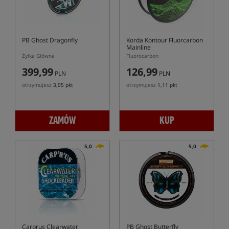
PB Ghost Dragonfly
Korda Kontour Fluorcarbon
Mainline
Żyłka Główna
Fluorocarbon
399,99
126,99
PLN
PLN
otrzymujesz
3,05 pkt
otrzymujesz
1,11 pkt
ZAMÓW
KUP
5,0
5,0
Carprus Clearwater
PB Ghost Butterfly