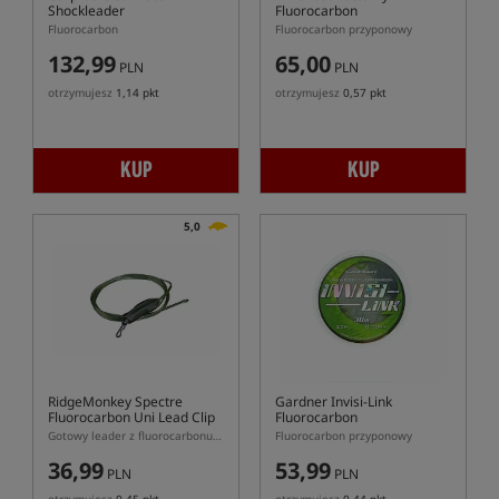
Shockleader
Fluorocarbon
Fluorocarbon
Fluorocarbon przyponowy
132,99
65,00
PLN
PLN
otrzymujesz
1,14 pkt
otrzymujesz
0,57 pkt
KUP
KUP
5,0
RidgeMonkey Spectre
Gardner Invisi-Link
Fluorocarbon Uni Lead Clip
Fluorocarbon
Leader
Gotowy leader z fluorocarbonu Spectre z bezpiecznym klipsem Uni Lead Clip
Fluorocarbon przyponowy
36,99
53,99
PLN
PLN