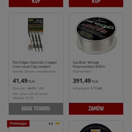
KUP
KUP
Fox Edges Naturals Copper
Gardner Mirage
Core Lead Clip Leaders
Fluorocarbon 600m
Gotowy zestaw z bezpiecznym klipsem
Fluorocarbon
41,49
391,49
PLN
PLN
Cena kat.:
44,99
/ -8%
otrzymujesz
3,19 pkt
Min. cena z 30 dni przed
obniżką: 35.99
BRAK TOWARU
ZAMÓW
Promocja
5,0