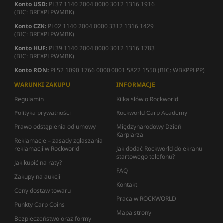
Konto USD:
PL37 1140 2004 0000 3012 1316 1916
(BIC: BREXPLPWMBK)
Konto CZK:
PL02 1140 2004 0000 3312 1316 1429
(BIC: BREXPLPWMBK)
Konto HUF:
PL39 1140 2004 0000 3012 1316 1783
(BIC: BREXPLPWMBK)
Konto RON:
PL52 1090 1766 0000 0001 5822 1550 (BIC: WBKPPLPP)
WARUNKI ZAKUPU
INFORMACJE
Regulamin
Kilka słów o Rockworld
Polityka prywatności
Rockworld Carp Academy
Prawo odstąpienia od umowy
Międzynarodowy Dzień
Karpiarza
Reklamacje – zasady zgłaszania
reklamacji w Rockworld
Jak dodać Rockworld do ekranu
startowego telefonu?
Jak kupić na raty?
FAQ
Zakupy na aukcji
Kontakt
Ceny dostaw towaru
Praca w ROCKWORLD
Punkty Carp Coins
Mapa strony
Bezpieczeństwo oraz formy