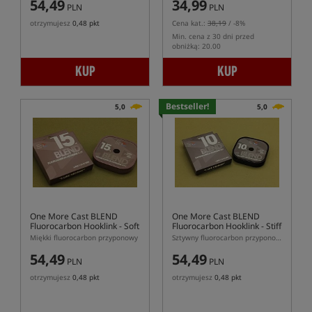
54,49
34,99
PLN
PLN
otrzymujesz
0,48 pkt
Cena kat.:
38,19
/ -8%
Min. cena z 30 dni przed
obniżką: 20.00
KUP
KUP
Bestseller!
5,0
5,0
One More Cast BLEND
One More Cast BLEND
Fluorocarbon Hooklink - Soft
Fluorocarbon Hooklink - Stiff
Miękki fluorocarbon przyponowy
Sztywny fluorocarbon przyponowy
54,49
54,49
PLN
PLN
otrzymujesz
0,48 pkt
otrzymujesz
0,48 pkt