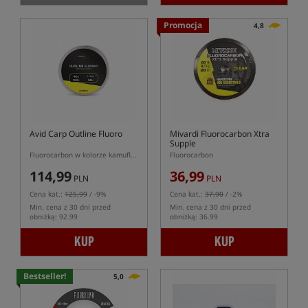
Promocja
4,8
Avid Carp Outline Fluoro
Mivardi Fluorocarbon Xtra
Supple
Fluorocarbon w kolorze kamuflażu
Fluorocarbon
114,99
36,99
PLN
PLN
Cena kat.:
125,99
/ -9%
Cena kat.:
37,90
/ -2%
Min. cena z 30 dni przed
Min. cena z 30 dni przed
obniżką: 92.99
obniżką: 36.99
KUP
KUP
Bestseller!
5,0