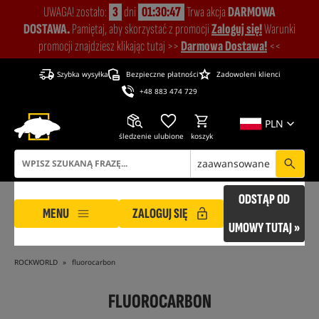
UWAGA! zostało:
3
dni
01:30:46
Trwa akcja
DARMOWA
DOSTAWA.
Pamiętaj, aby skorzystać z promocji
Zaloguj się!
Warunki
promocji znajdziesz klikając tutaj >>
Darmowa Dostawa!
<<
Szybka wysyłka
Bezpieczne płatności
Zadowoleni klienci
+48 883 474 729
PLN
śledzenie
ulubione
koszyk
zaawansowane
ODSTĄP OD
MENU
ZALOGUJ SIĘ
UMOWY TUTAJ »
ROCKWORLD
fluorocarbon
FLUOROCARBON