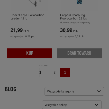
UnderCarp Fluorocarbon
Carprus Ready Rig
Leader 45 lb
Fluorocarbon 25 lbs
Gotowy przypon karpiowy
21,99
30,99
PLN
PLN
otrzymujesz
0,22 pkt
otrzymujesz
0,27 pkt
KUP
BRAK TOWARU
strona
z
1
BLOG