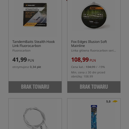
TandemBaits Stealth Hook
Fox Edges Illusion Soft
Link Fluorocarbon
Mainline
Fluorocarbon
Linka główna fluorocarbon serii Illusion w kolorze khaki
41,99
108,99
PLN
PLN
otrzymujesz
0,34 pkt
Cena kat.:
134,99
/ -19%
Min. cena z 30 dni przed
obniżką: 108.99
BRAK TOWARU
BRAK TOWARU
5,0