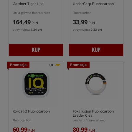
Gardner Tiger Line
UnderCarp Fluorocarbon
Linka główna fluorocarbon
Fluorocarbon
164,49
33,99
PLN
PLN
otrzymujesz
1,34 pkt
otrzymujesz
0,33 pkt
KUP
KUP
Promocja
Promocja
5,0
Korda IQ Fluorocarbon
Fox Illusion Fluorocarbon
Leader Clear
Fluorocarbon
Leader z fluorocarbonu
60,99
80,99
PLN
PLN