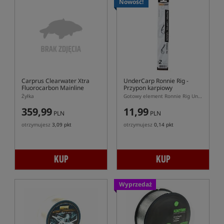
Nowość!
Carprus Clearwater Xtra
UnderCarp Ronnie Rig
-
Fluorocarbon Mainline
Przypon karpiowy
bezzadziorowy
Żyłka
Gotowy element Ronnie Rig UnderCarp do kulek pop up bezzadziorowy
359,99
11,99
PLN
PLN
otrzymujesz
3,09 pkt
otrzymujesz
0,14 pkt
KUP
KUP
Wyprzedaż