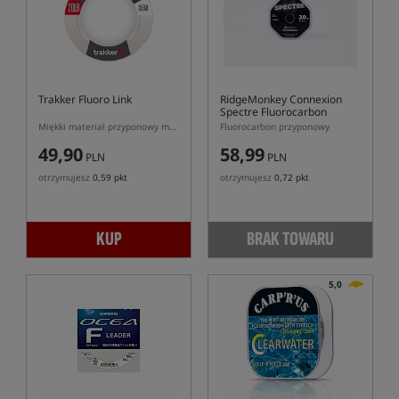
Trakker Fluoro Link
RidgeMonkey Connexion
Spectre Fluorocarbon
Hooklink
Miękki materiał przyponowy mono z dodatkem fluorocarbonu
Fluorocarbon przyponowy
49,90
58,99
PLN
PLN
otrzymujesz
0,59 pkt
otrzymujesz
0,72 pkt
KUP
BRAK TOWARU
5,0