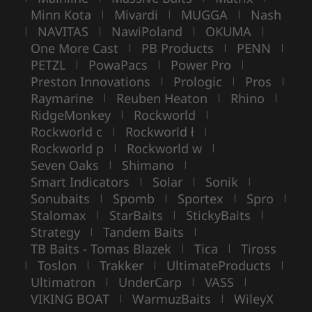
Minn Kota
Mivardi
MUGGA
Nash
|
|
|
NAVITAS
NawiPoland
OKUMA
|
|
|
|
One More Cast
PB Products
PENN
|
|
|
PETZL
PowaPacs
Power Pro
|
|
|
Preston Innovations
Prologic
Pros
|
|
|
Raymarine
Reuben Heaton
Rhino
|
|
|
RidgeMonkey
Rockworld
|
|
Rockworld c
Rockworld ł
|
|
Rockworld p
Rockworld w
|
|
Seven Oaks
Shimano
|
|
Smart Indicators
Solar
Sonik
|
|
|
Sonubaits
Spomb
Sportex
Spro
|
|
|
|
Stalomax
StarBaits
StickyBaits
|
|
|
Strategy
Tandem Baits
|
|
TB Baits - Tomas Blazek
Tica
Tiross
|
|
Toslon
Trakker
UltimateProducts
|
|
|
|
Ultimatron
UnderCarp
VASS
|
|
|
VIKING BOAT
WarmuzBaits
WileyX
|
|