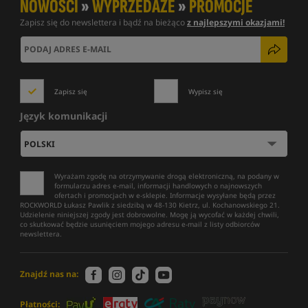
NOWOŚCI
»
WYPRZEDAŻE
»
PROMOCJE
Zapisz się do newslettera i bądź na bieżąco
z najlepszymi okazjami!
Zapisz się
Wypisz się
Język komunikacji
Wyrażam zgodę na otrzymywanie drogą elektroniczną, na podany w
formularzu adres e-mail, informacji handlowych o najnowszych
ofertach i promocjach w e-sklepie. Informacje wysyłane będą przez
ROCKWORLD Łukasz Pawlik z siedzibą w 48-130 Kietrz, ul. Kochanowskiego 21.
Udzielenie niniejszej zgody jest dobrowolne. Mogę ją wycofać w każdej chwili,
co skutkować będzie usunięciem mojego adresu e-mail z listy odbiorców
newslettera.
Znajdź nas na:
Płatności: