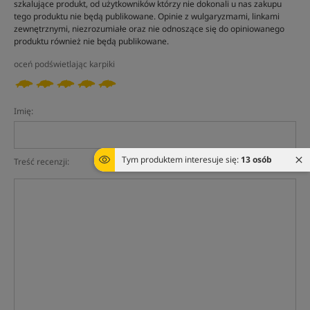
szkalujące produkt, od użytkowników którzy nie dokonali u nas zakupu
tego produktu nie będą publikowane. Opinie z wulgaryzmami, linkami
zewnętrznymi, niezrozumiałe oraz nie odnoszące się do opiniowanego
produktu również nie będą publikowane.
oceń podświetlając karpiki
Imię:
Tym produktem interesuje się:
13 osób
Treść recenzji: