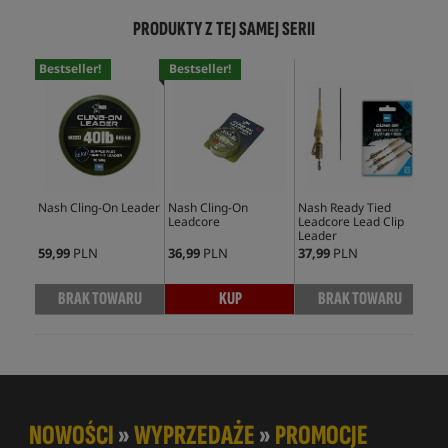
PRODUKTY Z TEJ SAMEJ SERII
Bestseller!
Bestseller!
Nash Cling-On Leader
Nash Cling-On
Nash Ready Tied
Nas
Leadcore
Leadcore Lead Clip
Unl
Leader
Lea
59,99
PLN
36,99
PLN
37,99
PLN
42,
BRAK TOWARU
KUP
BRAK TOWARU
NOWOŚCI
»
WYPRZEDAŻE
»
PROMOCJE