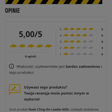
OPINIE
5
6
5,00/5
4
0
3
0
2
0
1
0
6 opinii
Większość użytkowników jest
bardzo zadowolona
z
tego produktu!
Używasz tego produktu?
Twoja recenzja może pomóc innym w
wyborze!
Oceń produkt
Nash Cling-On Leader 65lb
i zdobądź dodatkowe