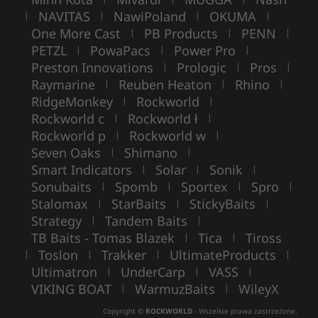
NAVITAS
NawiPoland
OKUMA
|
|
|
|
One More Cast
PB Products
PENN
|
|
|
PETZL
PowaPacs
Power Pro
|
|
|
Preston Innovations
Prologic
Pros
|
|
|
Raymarine
Reuben Heaton
Rhino
|
|
|
RidgeMonkey
Rockworld
|
|
Rockworld c
Rockworld ł
|
|
Rockworld p
Rockworld w
|
|
Seven Oaks
Shimano
|
|
Smart Indicators
Solar
Sonik
|
|
|
Sonubaits
Spomb
Sportex
Spro
|
|
|
|
Stalomax
StarBaits
StickyBaits
|
|
|
Strategy
Tandem Baits
|
|
TB Baits - Tomas Blazek
Tica
Tiross
|
|
Toslon
Trakker
UltimateProducts
|
|
|
|
Ultimatron
UnderCarp
VASS
|
|
|
VIKING BOAT
WarmuzBaits
WileyX
|
|
Copyright ©
ROCKWORLD
- Wszelkie prawa zastrzeżone.