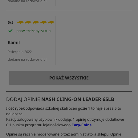
dodane na rockworld.pl
5/5
potwierdzony zakup
Kamil
9 sierpnia 2022
dodane na rockworld.pl
POKAŻ WSZYSTKIE
DODAJ OPINIĘ
NASH CLING-ON LEADER 65LB
Ilość rybek odpowiada szkolnej skali ocen gdzie 1 to najsłabsza 5 to
najlepsza.
Każdy zalogowany użytkownik dodając 1 opinię otrzymuje dodatkowe
0.1 punktu programu lojalnościowego
Carp-Coins
.
Opinie są ręcznie moderowane przez administratora sklepu. Opinie