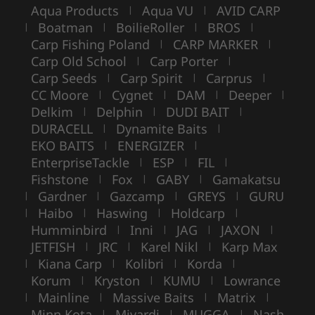
Aqua Products
Aqua VU
AVID CARP
|
|
Boatman
BoilieRoller
BROS
|
|
|
|
Carp Fishing Poland
CARP MARKER
|
|
Carp Old School
Carp Porter
|
|
Carp Seeds
Carp Spirit
Carprus
|
|
|
CC Moore
Cygnet
DAM
Deeper
|
|
|
|
Delkim
Delphin
DUDI BAIT
|
|
|
DURACELL
Dynamite Baits
|
|
EKO BAITS
ENERGIZER
|
|
EnterpriseTackle
ESP
FIL
|
|
|
Fishstone
Fox
GABY
Gamakatsu
|
|
|
Gardner
Gazcamp
GREYS
GURU
|
|
|
|
Haibo
Haswing
Holdcarp
|
|
|
|
Humminbird
Inni
JAG
JAXON
|
|
|
|
JETFISH
JRC
Karel Nikl
Karp Max
|
|
|
Kiana Carp
Kolibri
Korda
|
|
|
|
Korum
Kryston
KUMU
Lowrance
|
|
|
Mainline
Massive Baits
Matrix
|
|
|
|
Minn Kota
Mivardi
MUGGA
Nash
|
|
|