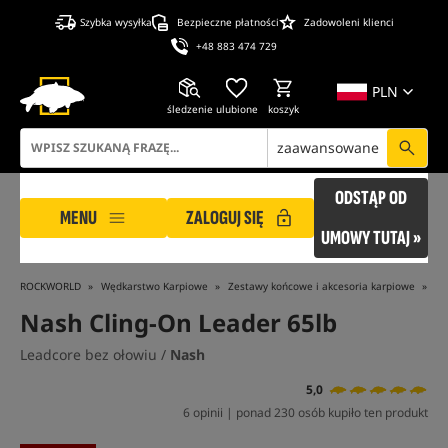
Szybka wysyłka
Bezpieczne płatności
Zadowoleni klienci
+48 883 474 729
PLN
śledzenie
ulubione
koszyk
zaawansowane
ODSTĄP OD
MENU
ZALOGUJ SIĘ
UMOWY TUTAJ »
ROCKWORLD
Wędkarstwo Karpiowe
Zestawy końcowe i akcesoria karpiowe
Ży
Nash Cling-On Leader 65lb
Leadcore bez ołowiu /
Nash
5,0
6 opinii | ponad 230 osób kupiło ten produkt