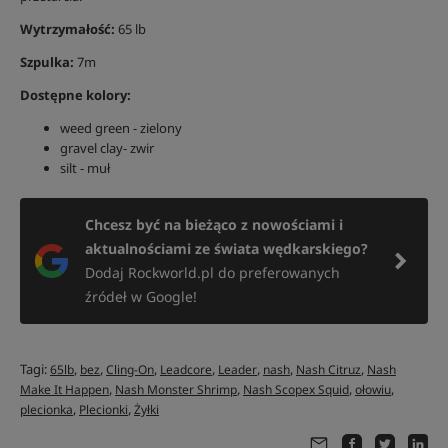
Wytrzymałość:
65 lb
Szpulka:
7m
Dostępne kolory:
weed green - zielony
gravel clay- zwir
silt - muł
Chcesz być na bieżąco z nowościami i
aktualnościami ze świata wędkarskiego?
Dodaj Rockworld.pl do preferowanych
źródeł w Google!
Tagi:
,
,
,
,
,
,
,
65lb
bez
Cling-On
Leadcore
Leader
nash
Nash Citruz
Nash
,
,
,
,
Make It Happen
Nash Monster Shrimp
Nash Scopex Squid
ołowiu
,
,
plecionka
Plecionki
Żyłki