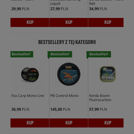
Liquid
Rak
29,90
PLN
27,99
PLN
34,99
PLN
12,
KUP
KUP
KUP
BESTSELLERY Z TEJ KATEGORII
Bestseller!
Bestseller!
Bestseller!
Bes
Fox Carp Mono Line
PB Control Mono
Korda Boom
PB 
Fluorocarbon
Or
36,99
PLN
145,00
PLN
57,99
PLN
145
KUP
KUP
KUP