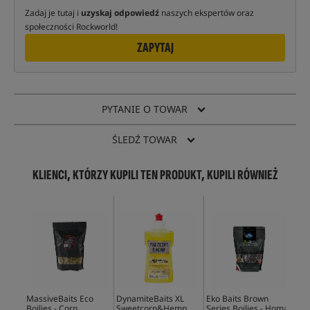
Zadaj je tutaj i
uzyskaj odpowiedź
naszych ekspertów oraz
społeczności Rockworld!
ZAPYTAJ
PYTANIE O TOWAR
ŚLEDŹ TOWAR
KLIENCI, KTÓRZY KUPILI TEN PRODUKT, KUPILI RÓWNIEŻ
Bes
MassiveBaits Eco
DynamiteBaits XL
Eko Baits Brown
Ent
Boilies - Corn
Sweetcorn&Hemp
Series Boilies - Homar
Up 