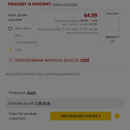
PROSIMY O KONTAKT
[EMAIL PROTECTED]
64.99
Podaj ilość:
kolor gravel
clay/żwir
Cena katalogowa
75.99
/
-14%
Min. cena z 30 dni:
59.99
MPN: T8467
Koniec promocji: 07-08-2026, 23:59 lub do
wyczerpania zapasów
EAN:
dostępny
: 3
szt.
5055108984672
0,68
SPODZIEWANA WYSYŁKA JESZCZE
DZIŚ
Wszystkie podane ceny zawierają podatek VAT
Producent:
Nash
Dostawa już od:
7.99 PLN
Poleć ten produkt
ZALOGUJ SIĘ I POLEĆ »
znajomym: