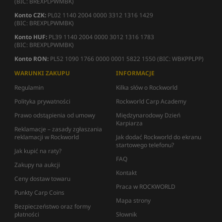
(BIC: BREXPLPWMBK)
Konto CZK:
PL02 1140 2004 0000 3312 1316 1429
(BIC: BREXPLPWMBK)
Konto HUF:
PL39 1140 2004 0000 3012 1316 1783
(BIC: BREXPLPWMBK)
Konto RON:
PL52 1090 1766 0000 0001 5822 1550 (BIC: WBKPPLPP)
WARUNKI ZAKUPU
INFORMACJE
Regulamin
Kilka słów o Rockworld
Polityka prywatności
Rockworld Carp Academy
Prawo odstąpienia od umowy
Międzynarodowy Dzień
Karpiarza
Reklamacje – zasady zgłaszania
reklamacji w Rockworld
Jak dodać Rockworld do ekranu
startowego telefonu?
Jak kupić na raty?
FAQ
Zakupy na aukcji
Kontakt
Ceny dostaw towaru
Praca w ROCKWORLD
Punkty Carp Coins
Mapa strony
Bezpieczeństwo oraz formy
płatności
Słownik