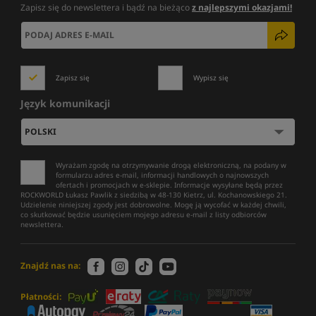
Zapisz się do newslettera i bądź na bieżąco
z najlepszymi okazjami!
Zapisz się
Wypisz się
Język komunikacji
Wyrażam zgodę na otrzymywanie drogą elektroniczną, na podany w
formularzu adres e-mail, informacji handlowych o najnowszych
ofertach i promocjach w e-sklepie. Informacje wysyłane będą przez
ROCKWORLD Łukasz Pawlik z siedzibą w 48-130 Kietrz, ul. Kochanowskiego 21.
Udzielenie niniejszej zgody jest dobrowolne. Mogę ją wycofać w każdej chwili,
co skutkować będzie usunięciem mojego adresu e-mail z listy odbiorców
newslettera.
Znajdź nas na:
Płatności: