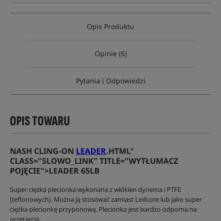
Opis Produktu
Opinie (6)
Pytania i Odpowiedzi
OPIS TOWARU
NASH CLING-ON
LEADER
.HTML"
CLASS="SLOWO_LINK" TITLE="WYTŁUMACZ
POJĘCIE">LEADER 65LB
Super ciężka plecionka wykonana z włókien dynema i PTFE
(teflonowych). Można ją stosować zamiast Ledcore lub jako super
ciężka plecionkę przyponową. Plecionka jest bardzo odporna na
przetarcia.