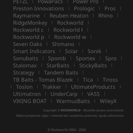
PETZL
PowaPacs
Power Pro
|
|
|
Preston Innovations
Prologic
Pros
|
|
|
Raymarine
Reuben Heaton
Rhino
|
|
|
RidgeMonkey
Rockworld
|
|
Rockworld c
Rockworld ł
|
|
Rockworld p
Rockworld w
|
|
Seven Oaks
Shimano
|
|
Smart Indicators
Solar
Sonik
|
|
|
Sonubaits
Spomb
Sportex
Spro
|
|
|
|
Stalomax
StarBaits
StickyBaits
|
|
|
Strategy
Tandem Baits
|
|
TB Baits - Tomas Blazek
Tica
Tiross
|
|
Toslon
Trakker
UltimateProducts
|
|
|
|
Ultimatron
UnderCarp
VASS
|
|
|
VIKING BOAT
WarmuzBaits
WileyX
|
|
Copyright ©
ROCKWORLD
- Wszelkie prawa zastrzeżone.
Wykorzystywanie zdjęć i tekstów bez uzyskania pisemnej zgody zabronione.
© Rockworld 2004 - 2026