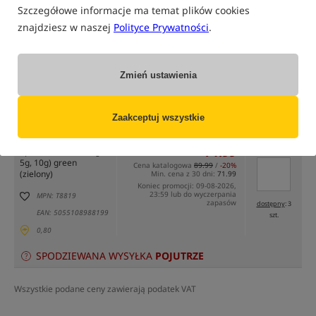
Szczegółowe informacje ma temat plików cookies
znajdziesz w naszej
Polityce Prywatności
.
Zmień ustawienia
tylko produkty na
"naszym magazynie"
(część opcji mogła zostać ukryta przez wybrany sposób filtrowania)
Zaakceptuj wszystkie
Opcja
Cena PLN
Ilość
71.99
Podaj ilość:
opakowanie 3szt (3g,
5g, 10g) green
Cena katalogowa
89.99
/
-20%
(zielony)
Min. cena z 30 dni:
71.99
Koniec promocji: 09-08-2026,
23:59 lub do wyczerpania
MPN: T8819
zapasów
dostępny
: 3
EAN: 5055108988199
szt.
0,80
SPODZIEWANA WYSYŁKA
POJUTRZE
Wszystkie podane ceny zawierają podatek VAT