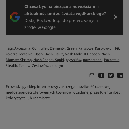
Chcesz być na bieżąco z nowościami i
aktualnościami ze świata wędkarskiego?
Dodaj Rockworld.pl do preferowanych
źródeł w Google!
Tagi:
,
,
,
,
,
,
,
Akcesoria
Controller
Elementy
Green
Karpiowe
Karpiowych
Kit
,
,
,
,
,
kolorze
łowienia
Nash
Nash Citruz
Nash Make It Happen
Nash
,
,
,
,
,
Monster Shrimp
Nash Scopex Squid
pływaków
powierzchni
Pozostałe
,
,
,
Stealth
Zestaw
Zestawów
zielonym
Prowadzący sklep internetowy zastrzega możliwość czasowej
niedostępności oferowanych towarów w żądanej przez Klienta ilości,
kolorystyce lub rozmiarze.