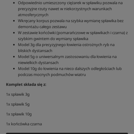
Odpowiednio umieszczony ciężarek w spławiku pozwala na
precyzyjne rzuty nawet w niekorzystnych warunkach
atmosferycznych
Wkręcany korpus pozwala na szybka wymianę spławika bez
demontażu całego zestawu
W zestawie końcówki (pomarańczowe w spławikach i czarna) z
szybkim gwintem do wymiany spławika
Model 3g dla precyzyjnego łowienia ostrożnych ryb na
bliskich dystansach
Model 5g o uniwersalnym zastosowaniu dla łowienia na
niewielkich dystansach
Model 10g do łowienia na nieco dalszych odległościach lub
podczas mocnych podmuchów wiatru
Komplet składa się z:
1x spławik 3g
1x spławik 5g
1x spławik 10g
1x końcówka czarna