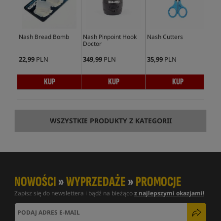
Nash Bread Bomb
Nash Pinpoint Hook
Nash Cutters
Nas
Doctor
Sin
22,99
PLN
349,99
PLN
35,99
PLN
16,
KUP
KUP
KUP
WSZYSTKIE PRODUKTY Z KATEGORII
NOWOŚCI
»
WYPRZEDAŻE
»
PROMOCJE
Zapisz się do newslettera i bądź na bieżąco
z najlepszymi okazjami!