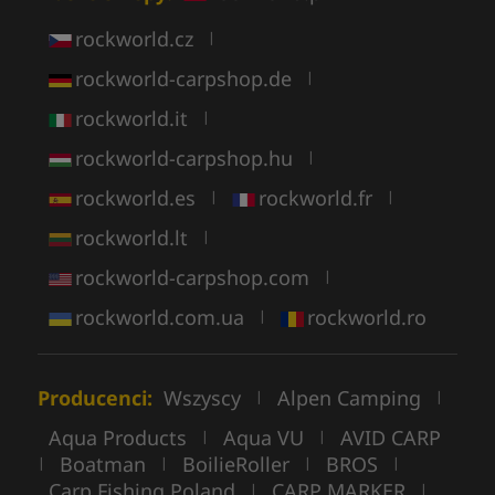
rockworld.cz
|
rockworld-carpshop.de
|
rockworld.it
|
rockworld-carpshop.hu
|
rockworld.es
rockworld.fr
|
|
rockworld.lt
|
rockworld-carpshop.com
|
rockworld.com.ua
rockworld.ro
|
Producenci:
Wszyscy
Alpen Camping
|
|
Aqua Products
Aqua VU
AVID CARP
|
|
Boatman
BoilieRoller
BROS
|
|
|
|
Carp Fishing Poland
CARP MARKER
|
|