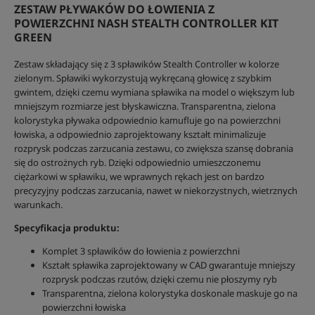
ZESTAW PŁYWAKÓW DO ŁOWIENIA Z
POWIERZCHNI NASH STEALTH CONTROLLER KIT
GREEN
Zestaw składający się z 3 spławików Stealth Controller w kolorze
zielonym. Spławiki wykorzystują wykręcaną głowicę z szybkim
gwintem, dzięki czemu wymiana spławika na model o większym lub
mniejszym rozmiarze jest błyskawiczna. Transparentna, zielona
kolorystyka pływaka odpowiednio kamufluje go na powierzchni
łowiska, a odpowiednio zaprojektowany kształt minimalizuje
rozprysk podczas zarzucania zestawu, co zwiększa szansę dobrania
się do ostrożnych ryb. Dzięki odpowiednio umieszczonemu
ciężarkowi w spławiku, we wprawnych rękach jest on bardzo
precyzyjny podczas zarzucania, nawet w niekorzystnych, wietrznych
warunkach.
Specyfikacja produktu:
Komplet 3 spławików do łowienia z powierzchni
Kształt spławika zaprojektowany w CAD gwarantuje mniejszy
rozprysk podczas rzutów, dzięki czemu nie płoszymy ryb
Transparentna, zielona kolorystyka doskonale maskuje go na
powierzchni łowiska