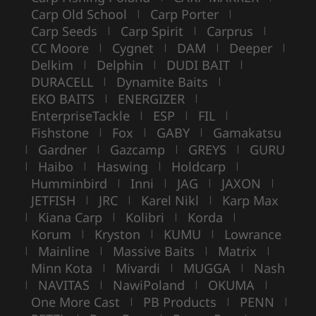
Carp Old School
Carp Porter
|
|
Carp Seeds
Carp Spirit
Carprus
|
|
|
CC Moore
Cygnet
DAM
Deeper
|
|
|
|
Delkim
Delphin
DUDI BAIT
|
|
|
DURACELL
Dynamite Baits
|
|
EKO BAITS
ENERGIZER
|
|
EnterpriseTackle
ESP
FIL
|
|
|
Fishstone
Fox
GABY
Gamakatsu
|
|
|
Gardner
Gazcamp
GREYS
GURU
|
|
|
|
Haibo
Haswing
Holdcarp
|
|
|
|
Humminbird
Inni
JAG
JAXON
|
|
|
|
JETFISH
JRC
Karel Nikl
Karp Max
|
|
|
Kiana Carp
Kolibri
Korda
|
|
|
|
Korum
Kryston
KUMU
Lowrance
|
|
|
Mainline
Massive Baits
Matrix
|
|
|
|
Minn Kota
Mivardi
MUGGA
Nash
|
|
|
NAVITAS
NawiPoland
OKUMA
|
|
|
|
One More Cast
PB Products
PENN
|
|
|