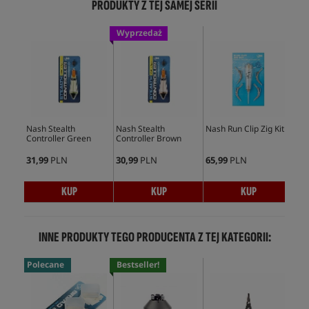
PRODUKTY Z TEJ SAMEJ SERII
Wyprzedaż
Nash Stealth
Nash Stealth
Nash Run Clip Zig Kit
Nas
Controller Green
Controller Brown
Mar
Sma
31,99
PLN
30,99
PLN
65,99
PLN
42,
KUP
KUP
KUP
INNE PRODUKTY TEGO PRODUCENTA Z TEJ KATEGORII:
Polecane
Bestseller!
Bes