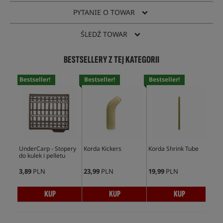
PYTANIE O TOWAR
ŚLEDŹ TOWAR
BESTSELLERY Z TEJ KATEGORII
Bestseller!
Bestseller!
Bestseller!
Bes
UnderCarp - Stopery
Korda Kickers
Korda Shrink Tube
Und
do kulek i pelletu
Min
3,89
PLN
23,99
PLN
19,99
PLN
5,9
KUP
KUP
KUP