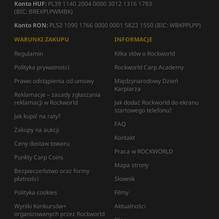
Konto HUF:
PL39 1140 2004 0000 3012 1316 1783
(BIC: BREXPLPWMBK)
Konto RON:
PL52 1090 1766 0000 0001 5822 1550 (BIC: WBKPPLPP)
WARUNKI ZAKUPU
INFORMACJE
Regulamin
Kilka słów o Rockworld
Polityka prywatności
Rockworld Carp Academy
Prawo odstąpienia od umowy
Międzynarodowy Dzień
Karpiarza
Reklamacje – zasady zgłaszania
reklamacji w Rockworld
Jak dodać Rockworld do ekranu
startowego telefonu?
Jak kupić na raty?
FAQ
Zakupy na aukcji
Kontakt
Ceny dostaw towaru
Praca w ROCKWORLD
Punkty Carp Coins
Mapa strony
Bezpieczeństwo oraz formy
płatności
Słownik
Polityka cookies
Filmy
Wyniki Konkursów+
Aktualności
organizowanych przez Rockworld