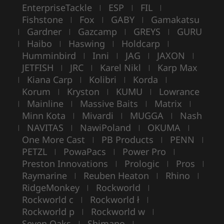
EnterpriseTackle
ESP
FIL
|
|
|
Fishstone
Fox
GABY
Gamakatsu
|
|
|
Gardner
Gazcamp
GREYS
GURU
|
|
|
|
Haibo
Haswing
Holdcarp
|
|
|
|
Humminbird
Inni
JAG
JAXON
|
|
|
|
JETFISH
JRC
Karel Nikl
Karp Max
|
|
|
Kiana Carp
Kolibri
Korda
|
|
|
|
Korum
Kryston
KUMU
Lowrance
|
|
|
Mainline
Massive Baits
Matrix
|
|
|
|
Minn Kota
Mivardi
MUGGA
Nash
|
|
|
NAVITAS
NawiPoland
OKUMA
|
|
|
|
One More Cast
PB Products
PENN
|
|
|
PETZL
PowaPacs
Power Pro
|
|
|
Preston Innovations
Prologic
Pros
|
|
|
Raymarine
Reuben Heaton
Rhino
|
|
|
RidgeMonkey
Rockworld
|
|
Rockworld c
Rockworld ł
|
|
Rockworld p
Rockworld w
|
|
Seven Oaks
Shimano
|
|