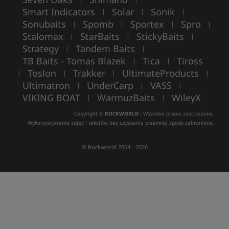
Smart Indicators
Solar
Sonik
|
|
|
Sonubaits
Spomb
Sportex
Spro
|
|
|
|
Stalomax
StarBaits
StickyBaits
|
|
|
Strategy
Tandem Baits
|
|
TB Baits - Tomas Blazek
Tica
Tiross
|
|
Toslon
Trakker
UltimateProducts
|
|
|
|
Ultimatron
UnderCarp
VASS
|
|
|
VIKING BOAT
WarmuzBaits
WileyX
|
|
Copyright ©
ROCKWORLD
- Wszelkie prawa zastrzeżone.
Wykorzystywanie zdjęć i tekstów bez uzyskania pisemnej zgody zabronione.
© Rockworld 2004 - 2026