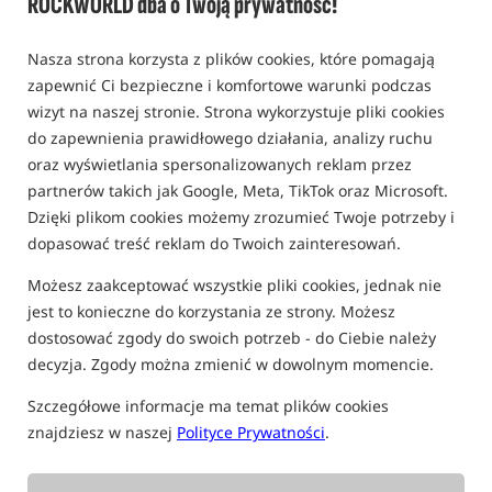
ROCKWORLD dba o Twoją prywatność!
0,0
0 opinii | ponad 20 osób kupiło ten produkt
Nasza strona korzysta z plików cookies, które pomagają
zapewnić Ci bezpieczne i komfortowe warunki podczas
wizyt na naszej stronie. Strona wykorzystuje pliki cookies
do zapewnienia prawidłowego działania, analizy ruchu
oraz wyświetlania spersonalizowanych reklam przez
partnerów takich jak Google, Meta, TikTok oraz Microsoft.
Dzięki plikom cookies możemy zrozumieć Twoje potrzeby i
dopasować treść reklam do Twoich zainteresowań.
Możesz zaakceptować wszystkie pliki cookies, jednak nie
jest to konieczne do korzystania ze strony. Możesz
dostosować zgody do swoich potrzeb - do Ciebie należy
decyzja. Zgody można zmienić w dowolnym momencie.
Szczegółowe informacje ma temat plików cookies
znajdziesz w naszej
Polityce Prywatności
.