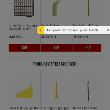
UnderCarp - Stopery
Korda Kickers
Korda Shrink Tube
Und
do kulek i pelletu
Min
Tym produktem interesuje się:
8 osób
3,89
PLN
23,99
PLN
19,99
PLN
5,9
KUP
KUP
KUP
PRODUKTY Z TEJ SAMEJ SERII
Solar Hair Gauge Tool
Fox Edges Zig Aligna
Korda Chod It Tool
Tra