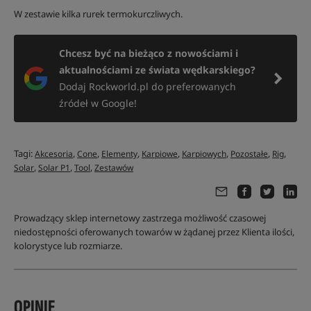
W zestawie kilka rurek termokurczliwych.
Chcesz być na bieżąco z nowościami i
aktualnościami ze świata wędkarskiego?
Dodaj Rockworld.pl do preferowanych
źródeł w Google!
Tagi:
,
,
,
,
,
,
,
Akcesoria
Cone
Elementy
Karpiowe
Karpiowych
Pozostałe
Rig
,
,
,
Solar
Solar P1
Tool
Zestawów
Prowadzący sklep internetowy zastrzega możliwość czasowej
niedostępności oferowanych towarów w żądanej przez Klienta ilości,
kolorystyce lub rozmiarze.
OPINIE