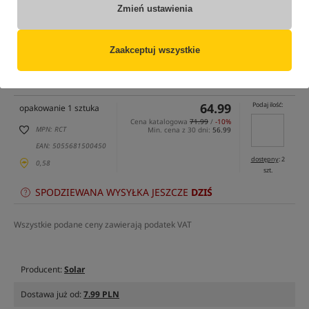
Zmień ustawienia
tylko produkty na
"naszym magazynie"
Zaakceptuj wszystkie
(część opcji mogła zostać ukryta przez wybrany sposób filtrowania)
Opcja
Cena PLN
Ilość
64.99
Podaj ilość:
opakowanie 1 sztuka
Cena katalogowa
71.99
/
-10%
MPN: RCT
Min. cena z 30 dni:
56.99
EAN: 5055681500450
dostępny
: 2
0,58
szt.
SPODZIEWANA WYSYŁKA JESZCZE
DZIŚ
Wszystkie podane ceny zawierają podatek VAT
Producent:
Solar
Dostawa już od:
7.99 PLN