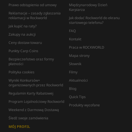
Prawo odstąpienia od umowy
Międzynarodowy Dzień
Karpiarza
Reklamacje – zasady zgłaszania
reklamacji w Rockworld
Jak dodać Rockworld do ekranu
startowego telefonu?
Jak kupić na raty?
FAQ
Zakupy na aukcji
Kontakt
Ceny dostaw towaru
Praca w ROCKWORLD
Punkty Carp Coins
Mapa strony
Bezpieczeństwo oraz formy
płatności
Słownik
Polityka cookies
Filmy
Wyniki Konkursów+
Aktualności
organizowanych przez Rockworld
Blog
Regulamin Karty Rabatowej
Quick Tips
Program Lojalnościowy Rockworld
Produkty wycofane
Weekend z Darmową Dostawą
Śledź swoje zamówienia
MÓJ PROFIL