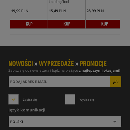
Loading Tool
Nee
19,99
PLN
15,49
PLN
28,99
PLN
17,
KUP
KUP
KUP
NOWOŚCI
»
WYPRZEDAŻE
»
PROMOCJE
Zapisz się do newslettera i bądź na bieżąco
z najlepszymi okazjami!
Zapisz się
Wypisz się
Język komunikacji