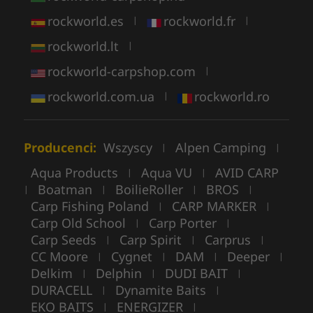
rockworld.es
rockworld.fr
|
|
rockworld.lt
|
rockworld-carpshop.com
|
rockworld.com.ua
rockworld.ro
|
Producenci:
Wszyscy
Alpen Camping
|
|
Aqua Products
Aqua VU
AVID CARP
|
|
Boatman
BoilieRoller
BROS
|
|
|
|
Carp Fishing Poland
CARP MARKER
|
|
Carp Old School
Carp Porter
|
|
Carp Seeds
Carp Spirit
Carprus
|
|
|
CC Moore
Cygnet
DAM
Deeper
|
|
|
|
Delkim
Delphin
DUDI BAIT
|
|
|
DURACELL
Dynamite Baits
|
|
EKO BAITS
ENERGIZER
|
|