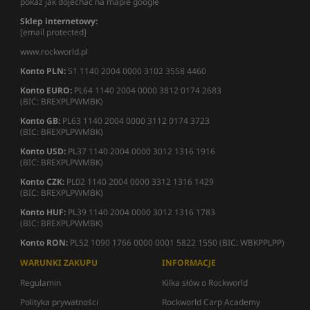
pokaż jak dojechać na mapie google
Sklep internetowy:
[email protected]
www.rockworld.pl
Konto PLN:
51 1140 2004 0000 3102 3558 4460
Konto EURO:
PL64 1140 2004 0000 3812 0174 2683
(BIC: BREXPLPWMBK)
Konto GB:
PL63 1140 2004 0000 3112 0174 3723
(BIC: BREXPLPWMBK)
Konto USD:
PL37 1140 2004 0000 3012 1316 1916
(BIC: BREXPLPWMBK)
Konto CZK:
PL02 1140 2004 0000 3312 1316 1429
(BIC: BREXPLPWMBK)
Konto HUF:
PL39 1140 2004 0000 3012 1316 1783
(BIC: BREXPLPWMBK)
Konto RON:
PL52 1090 1766 0000 0001 5822 1550 (BIC: WBKPPLPP)
WARUNKI ZAKUPU
INFORMACJE
Regulamin
Kilka słów o Rockworld
Polityka prywatności
Rockworld Carp Academy