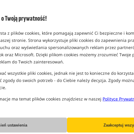
Opcja
Standard
o Twoją prywatność!
MPN: SMAG
EAN: 5055681501372
sta z plików cookies, które pomagają zapewnić Ci bezpieczne i ko
aszej stronie. Strona wykorzystuje pliki cookies do zapewnienia p
 ruchu oraz wyświetlania spersonalizowanych reklam przez partneró
ok oraz Microsoft. Dzięki plikom cookies możemy zrozumieć Twoje p
PRO
eklam do Twoich zainteresowań.
ć wszystkie pliki cookies, jednak nie jest to konieczne do korzysta
 zgody do swoich potrzeb - do Ciebie należy decyzja. Zgody możn
ie.
macje ma temat plików cookies znajdziesz w naszej
Polityce Prywat
ień ustawienia
Zaakceptuj wszy