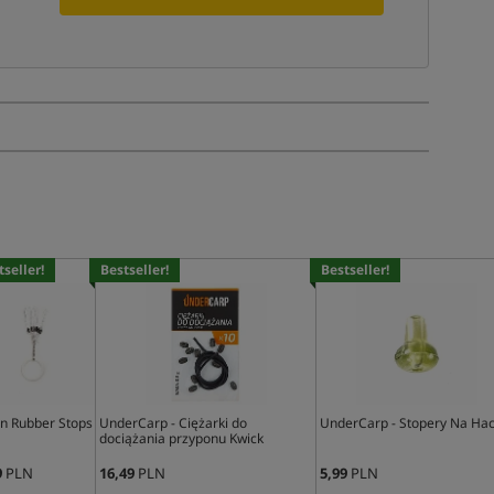
tseller!
Bestseller!
Bestseller!
on Rubber Stops
UnderCarp - Ciężarki do
UnderCarp - Stopery Na Ha
dociążania przyponu Kwick
9
PLN
16,49
PLN
5,99
PLN