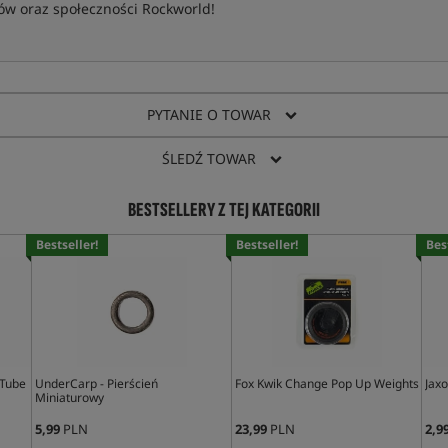
w oraz społeczności Rockworld!
PYTANIE O TOWAR
ŚLEDŹ TOWAR
BESTSELLERY Z TEJ KATEGORII
Bestseller!
Bestseller!
Bes
 Tube
UnderCarp - Pierścień
Fox Kwik Change Pop Up Weights
Jax
Miniaturowy
5,99
PLN
23,99
PLN
2,9