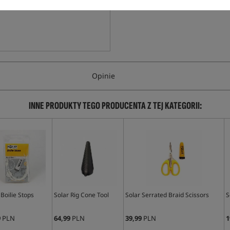
Opinie
INNE PRODUKTY TEGO PRODUCENTA Z TEJ KATEGORII:
 Boilie Stops
Solar Rig Cone Tool
Solar Serrated Braid Scissors
S
9
PLN
64,99
PLN
39,99
PLN
1