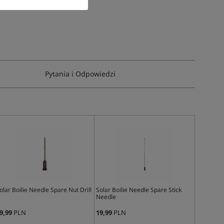
Pytania i Odpowiedzi
olar Boilie Needle Spare Nut Drill
Solar Boilie Needle Spare Stick
Needle
9,99
PLN
19,99
PLN