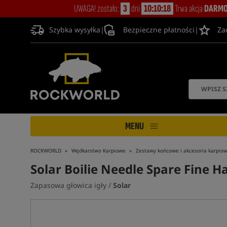
UWAGA! zostało:
3
dni
10:10:18
Trwa akcja
DARMO
Szybka wysyłka
|
Bezpieczne płatności
|
Za
MENU
ROCKWORLD
Wędkarstwo Karpiowe
Zestawy końcowe i akcesoria karpio
Solar Boilie Needle Spare Fine 
Zapasowa głowica igły /
Solar