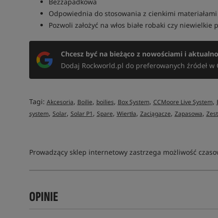
Bezzapadkowa
Odpowiednia do stosowania z cienkimi materiałam
Pozwoli założyć na włos białe robaki czy niewielkie 
Chcesz być na bieżąco z nowościami i aktualn
Dodaj Rockworld.pl do preferowanych źródeł w 
Tagi:
,
,
,
,
,
Akcesoria
Boilie
boilies
Box System
CCMoore Live System
,
,
,
,
,
,
,
system
Solar
Solar P1
Spare
Wiertła
Zaciągacze
Zapasowa
Zes
Prowadzący sklep internetowy zastrzega możliwość czasow
OPINIE