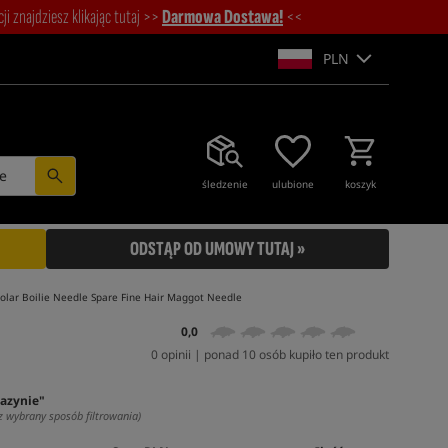
i znajdziesz klikając tutaj >>
Darmowa Dostawa!
<<
PLN
e
śledzenie
ulubione
koszyk
ODSTĄP OD UMOWY TUTAJ »
olar Boilie Needle Spare Fine Hair Maggot Needle
0,0
0 opinii | ponad 10 osób kupiło ten produkt
azynie"
z wybrany sposób filtrowania)