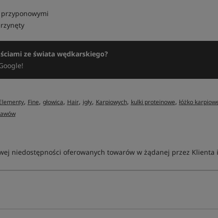
i przyponowymi
przynęty
ościami ze świata wędkarskiego?
Google!
,
,
,
,
,
,
,
Elementy
Fine
głowica
Hair
igły
Karpiowych
kulki proteinowe
łóżko karpio
tawów
ej niedostępności oferowanych towarów w żądanej przez Klienta ilo