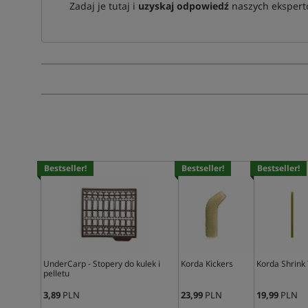
Zadaj je tutaj i
uzyskaj odpowiedź
naszych ekspertó
Bestseller!
Bestseller!
Bestseller!
UnderCarp - Stopery do kulek i
Korda Kickers
Korda Shrink
pelletu
3,89
PLN
23,99
PLN
19,99
PLN