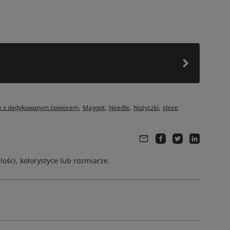
,
,
,
,
we z dedykowanym śpiworem
Maggot
Needle
Nożyczki
sleep
ści, kolorystyce lub rozmiarze.
Tym produktem interesuje się:
9 osób