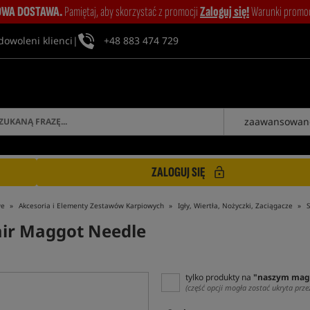
WA DOSTAWA.
Pamiętaj, aby skorzystać z promocji
Zaloguj się!
Warunki promocj
dowoleni klienci
|
+48 883 474 729
zaawansowan
ZALOGUJ SIĘ
we
Akcesoria i Elementy Zestawów Karpiowych
Igły, Wiertła, Nożyczki, Zaciągacze
S
Hair Maggot Needle
tylko produkty na
"naszym mag
(część opcji mogła zostać ukryta prze