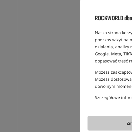
ROCKWORLD dba 
Nasza strona korzy
podczas wizyt na n
działania, analizy
Google, Meta, TikT
dopasować treść r
Możesz zaakceptowa
Możesz dostosować
dowolnym momenc
Szczegółowe infor
Zm