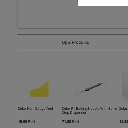
Opis Produktu
Solar Hair Gauge Tool
Solar P1 Baiting Needle With Boilie
Solar
Stop Dispender
19,99
PLN
71,99
PLN
11,9