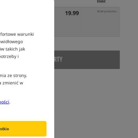
Cena PLN
Ilość
19.99
Brak produktu
mfortowe warunki
rawidłowego
w takich jak
otrzeby i
DUKT WYCOFANY Z OFERTY
nia ze strony.
a zmienić w
ności
.
stkie