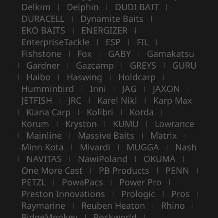
Delkim
Delphin
DUDI BAIT
|
|
|
DURACELL
Dynamite Baits
|
|
EKO BAITS
ENERGIZER
|
|
EnterpriseTackle
ESP
FIL
|
|
|
Fishstone
Fox
GABY
Gamakatsu
|
|
|
Gardner
Gazcamp
GREYS
GURU
|
|
|
|
Haibo
Haswing
Holdcarp
|
|
|
|
Humminbird
Inni
JAG
JAXON
|
|
|
|
JETFISH
JRC
Karel Nikl
Karp Max
|
|
|
Kiana Carp
Kolibri
Korda
|
|
|
|
Korum
Kryston
KUMU
Lowrance
|
|
|
Mainline
Massive Baits
Matrix
|
|
|
|
Minn Kota
Mivardi
MUGGA
Nash
|
|
|
NAVITAS
NawiPoland
OKUMA
|
|
|
|
One More Cast
PB Products
PENN
|
|
|
PETZL
PowaPacs
Power Pro
|
|
|
Preston Innovations
Prologic
Pros
|
|
|
Raymarine
Reuben Heaton
Rhino
|
|
|
RidgeMonkey
Rockworld
|
|