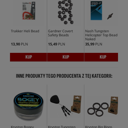
Trakker Heli Bead
Gardner Covert
Nash Tungsten
Kry
Safety Beads
Helicopter Top Bead
Naked
13,90
PLN
15,49
PLN
35,99
PLN
21,
KUP
KUP
KUP
INNE PRODUKTY TEGO PRODUCENTA Z TEJ KATEGORII:
Kryston Bogey
Kryston Tungsten
Kryston Rig Rings
Kry