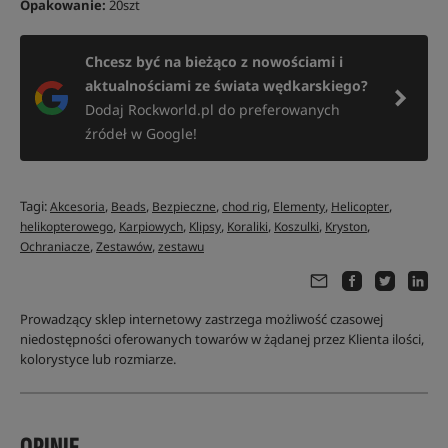
Opakowanie:
20szt
Chcesz być na bieżąco z nowościami i
aktualnościami ze świata wędkarskiego?
Dodaj Rockworld.pl do preferowanych
źródeł w Google!
Tagi:
,
,
,
,
,
,
Akcesoria
Beads
Bezpieczne
chod rig
Elementy
Helicopter
,
,
,
,
,
,
helikopterowego
Karpiowych
Klipsy
Koraliki
Koszulki
Kryston
,
,
Ochraniacze
Zestawów
zestawu
Prowadzący sklep internetowy zastrzega możliwość czasowej
niedostępności oferowanych towarów w żądanej przez Klienta ilości,
kolorystyce lub rozmiarze.
OPINIE