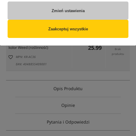
Zmień ustawienia
tylko produkty na
"naszym magazynie"
(część opcji mogła zostać ukryta przez wybrany sposób filtrowania)
Zaakceptuj wszystkie
Opcja
Cena PLN
Ilość
25.99
kolor Weed (roślinność)
Brak
produktu
MPN: KR-AC36
EAN: 4048855409001
Opis Produktu
Opinie
Pytania i Odpowiedzi