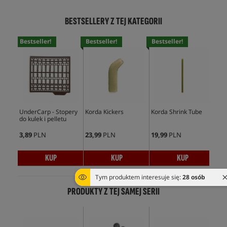
BESTSELLERY Z TEJ KATEGORII
Bestseller!
Bestseller!
Bestseller!
Bes
UnderCarp - Stopery
Korda Kickers
Korda Shrink Tube
Und
do kulek i pelletu
Min
3,89
PLN
23,99
PLN
19,99
PLN
5,9
KUP
KUP
KUP
Tym produktem interesuje się:
28 osób
PRODUKTY Z TEJ SAMEJ SERII