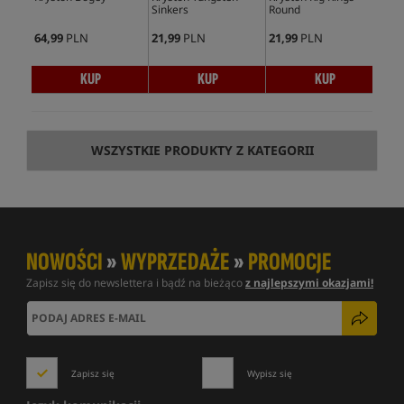
Sinkers
Round
Swi
64,99
PLN
21,99
PLN
21,99
PLN
18,
KUP
KUP
KUP
WSZYSTKIE PRODUKTY Z KATEGORII
NOWOŚCI
»
WYPRZEDAŻE
»
PROMOCJE
Zapisz się do newslettera i bądź na bieżąco
z najlepszymi okazjami!
Zapisz się
Wypisz się