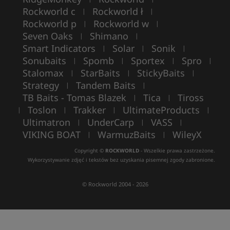
Rockworld c
Rockworld ł
|
|
Rockworld p
Rockworld w
|
|
Seven Oaks
Shimano
|
|
Smart Indicators
Solar
Sonik
|
|
|
Sonubaits
Spomb
Sportex
Spro
|
|
|
|
Stalomax
StarBaits
StickyBaits
|
|
|
Strategy
Tandem Baits
|
|
TB Baits - Tomas Blazek
Tica
Tiross
|
|
Toslon
Trakker
UltimateProducts
|
|
|
|
Ultimatron
UnderCarp
VASS
|
|
|
VIKING BOAT
WarmuzBaits
WileyX
|
|
Copyright ©
ROCKWORLD
- Wszelkie prawa zastrzeżone.
Wykorzystywanie zdjęć i tekstów bez uzyskania pisemnej zgody zabronione.
© Rockworld 2004 - 2026