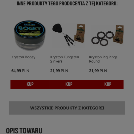
INNE PRODUKTY TEGO PRODUCENTA Z TEJ KATEGORII:
Kryston Bogey
Kryston Tungsten
Kryston Rig Rings
Kry
Sinkers
Round
Swi
64,99
PLN
21,99
PLN
21,99
PLN
18,
KUP
KUP
KUP
WSZYSTKIE PRODUKTY Z KATEGORII
OPIS TOWARU