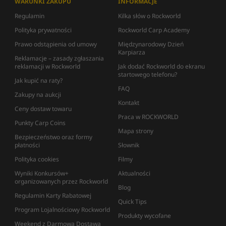
WARUNKI ZAKUPU
INFORMACJE
Regulamin
Kilka słów o Rockworld
Polityka prywatności
Rockworld Carp Academy
Prawo odstąpienia od umowy
Międzynarodowy Dzień
Karpiarza
Reklamacje – zasady zgłaszania
reklamacji w Rockworld
Jak dodać Rockworld do ekranu
startowego telefonu?
Jak kupić na raty?
FAQ
Zakupy na aukcji
Kontakt
Ceny dostaw towaru
Praca w ROCKWORLD
Punkty Carp Coins
Mapa strony
Bezpieczeństwo oraz formy
płatności
Słownik
Polityka cookies
Filmy
Wyniki Konkursów+
Aktualności
organizowanych przez Rockworld
Blog
Regulamin Karty Rabatowej
Quick Tips
Program Lojalnościowy Rockworld
Produkty wycofane
Weekend z Darmową Dostawą