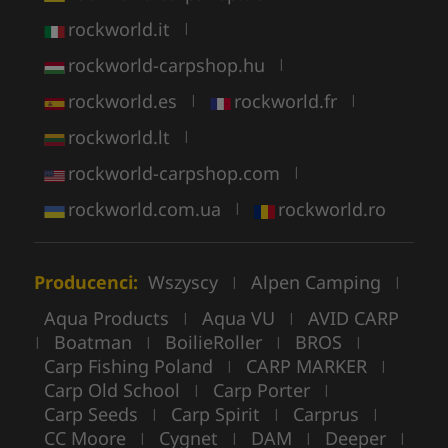
rockworld.it
|
rockworld-carpshop.hu
|
rockworld.es
rockworld.fr
|
|
rockworld.lt
|
rockworld-carpshop.com
|
rockworld.com.ua
rockworld.ro
|
Producenci:
Wszyscy
Alpen Camping
|
|
Aqua Products
Aqua VU
AVID CARP
|
|
Boatman
BoilieRoller
BROS
|
|
|
|
Carp Fishing Poland
CARP MARKER
|
|
Carp Old School
Carp Porter
|
|
Carp Seeds
Carp Spirit
Carprus
|
|
|
CC Moore
Cygnet
DAM
Deeper
|
|
|
|