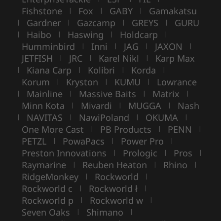
Fishstone
Fox
GABY
Gamakatsu
|
|
|
Gardner
Gazcamp
GREYS
GURU
|
|
|
|
Haibo
Haswing
Holdcarp
|
|
|
|
Humminbird
Inni
JAG
JAXON
|
|
|
|
JETFISH
JRC
Karel Nikl
Karp Max
|
|
|
Kiana Carp
Kolibri
Korda
|
|
|
|
Korum
Kryston
KUMU
Lowrance
|
|
|
Mainline
Massive Baits
Matrix
|
|
|
|
Minn Kota
Mivardi
MUGGA
Nash
|
|
|
NAVITAS
NawiPoland
OKUMA
|
|
|
|
One More Cast
PB Products
PENN
|
|
|
PETZL
PowaPacs
Power Pro
|
|
|
Preston Innovations
Prologic
Pros
|
|
|
Raymarine
Reuben Heaton
Rhino
|
|
|
RidgeMonkey
Rockworld
|
|
Rockworld c
Rockworld ł
|
|
Rockworld p
Rockworld w
|
|
Seven Oaks
Shimano
|
|