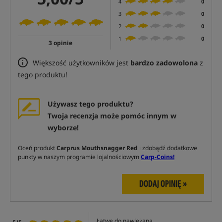
4
0
3
0
2
0
1
0
3 opinie
Większość użytkowników jest
bardzo zadowolona
z
tego produktu!
Używasz tego produktu?
Twoja recenzja może pomóc innym w
wyborze!
Oceń produkt
Carprus Mouthsnagger Red
i zdobądź dodatkowe
punkty w naszym programie lojalnościowym
Carp-Coins!
DODAJ OPINIĘ »
Łatwe do nawlekana.