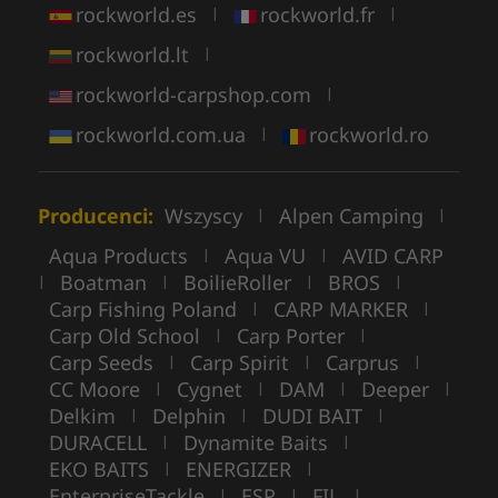
rockworld.es
rockworld.fr
|
|
rockworld.lt
|
rockworld-carpshop.com
|
rockworld.com.ua
rockworld.ro
|
Producenci:
Wszyscy
Alpen Camping
|
|
Aqua Products
Aqua VU
AVID CARP
|
|
Boatman
BoilieRoller
BROS
|
|
|
|
Carp Fishing Poland
CARP MARKER
|
|
Carp Old School
Carp Porter
|
|
Carp Seeds
Carp Spirit
Carprus
|
|
|
CC Moore
Cygnet
DAM
Deeper
|
|
|
|
Delkim
Delphin
DUDI BAIT
|
|
|
DURACELL
Dynamite Baits
|
|
EKO BAITS
ENERGIZER
|
|
EnterpriseTackle
ESP
FIL
|
|
|