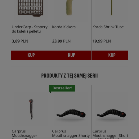
UnderCarp - Stopery
Korda Kickers
Korda Shrink Tube
Und
do kulek i pelletu
Min
3,89
PLN
23,99
PLN
19,99
PLN
5,9
KUP
KUP
KUP
PRODUKTY Z TEJ SAMEJ SERII
Bestseller!
Carprus
Carprus
Carprus
Car
Mouthsnagger
Mouthsnagger Shorty
Mouthsnagger Shorty
Ali