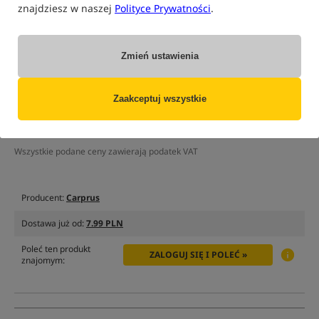
znajdziesz w naszej
Polityce Prywatności
.
Opcja
Cena PLN
Ilość
26.99
opakowanie 8 sztuk
Zmień ustawienia
Brak
produktu
MPN: CRU200205
powiadom
EAN: 8592400999463
mnie
Zaakceptuj wszystkie
o dostępności
0,23
Wszystkie podane ceny zawierają podatek VAT
Producent:
Carprus
Dostawa już od:
7.99 PLN
Poleć ten produkt
ZALOGUJ SIĘ I POLEĆ »
znajomym: