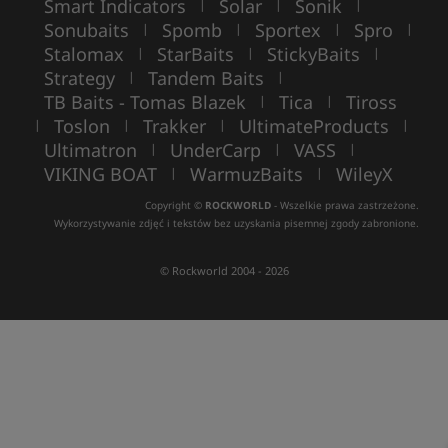
Smart Indicators
Solar
Sonik
|
|
|
Sonubaits
Spomb
Sportex
Spro
|
|
|
|
Stalomax
StarBaits
StickyBaits
|
|
|
Strategy
Tandem Baits
|
|
TB Baits - Tomas Blazek
Tica
Tiross
|
|
Toslon
Trakker
UltimateProducts
|
|
|
|
Ultimatron
UnderCarp
VASS
|
|
|
VIKING BOAT
WarmuzBaits
WileyX
|
|
Copyright ©
ROCKWORLD
- Wszelkie prawa zastrzeżone.
Wykorzystywanie zdjęć i tekstów bez uzyskania pisemnej zgody zabronione.
© Rockworld 2004 - 2026