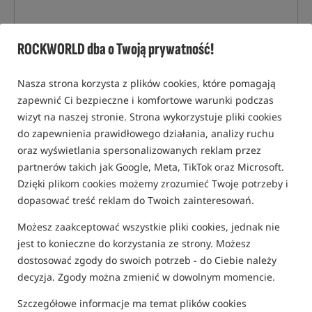
ROCKWORLD dba o Twoją prywatność!
Nasza strona korzysta z plików cookies, które pomagają
zapewnić Ci bezpieczne i komfortowe warunki podczas
wizyt na naszej stronie. Strona wykorzystuje pliki cookies
do zapewnienia prawidłowego działania, analizy ruchu
oraz wyświetlania spersonalizowanych reklam przez
partnerów takich jak Google, Meta, TikTok oraz Microsoft.
Dzięki plikom cookies możemy zrozumieć Twoje potrzeby i
dopasować treść reklam do Twoich zainteresowań.
Możesz zaakceptować wszystkie pliki cookies, jednak nie
jest to konieczne do korzystania ze strony. Możesz
dostosować zgody do swoich potrzeb - do Ciebie należy
decyzja. Zgody można zmienić w dowolnym momencie.
tylko produkty na
"naszym magazynie"
Szczegółowe informacje ma temat plików cookies
(część opcji mogła zostać ukryta przez wybrany sposób filtrowania)