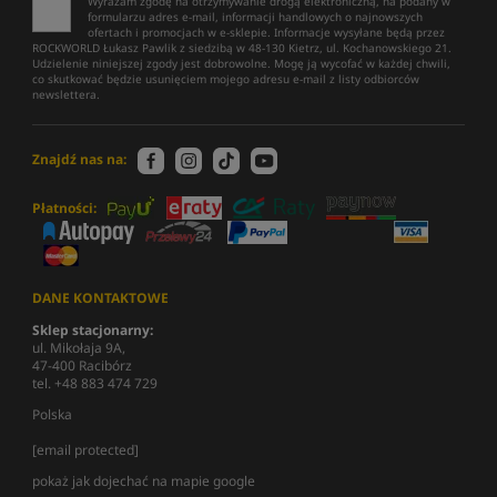
Wyrażam zgodę na otrzymywanie drogą elektroniczną, na podany w
formularzu adres e-mail, informacji handlowych o najnowszych
ofertach i promocjach w e-sklepie. Informacje wysyłane będą przez
ROCKWORLD Łukasz Pawlik z siedzibą w 48-130 Kietrz, ul. Kochanowskiego 21.
Udzielenie niniejszej zgody jest dobrowolne. Mogę ją wycofać w każdej chwili,
co skutkować będzie usunięciem mojego adresu e-mail z listy odbiorców
newslettera.
Znajdź nas na:
Płatności:
DANE KONTAKTOWE
Sklep stacjonarny:
ul. Mikołaja 9A,
47-400 Racibórz
tel. +48 883 474 729
Polska
[email protected]
pokaż jak dojechać na mapie google