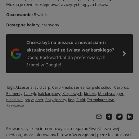
Można je również zdejmować z zużytych tępych haków.
Opakowanie:
8 sztuk
Dostępne kolory:
czerwony
Chcesz być na bieżąco z nowościami i
aktualnościami ze świata wędkarskiego?
Dodaj Rockworld.pl do preferowanych
źródeł w Google!
Tagi:
,
,
,
,
,
Akcesoria
avid carp
Carp Freaks series
carp old school
Carprus
,
,
,
,
,
,
Elementy
haczyk
hak karpiowy
Karpiowych
kickers
Mouthsnagger
,
,
,
,
,
,
plecionka
pozycjoner
Pozycjonery
Red
Rurki
Termokurczliwe
Zestawów
Prowadzący sklep internetowy zastrzega możliwość czasowej
niedostępności oferowanych towarów w żądanej przez Klienta ilości,