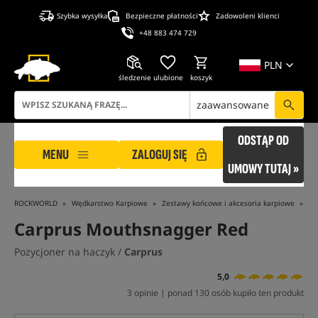
Szybka wysyłka
Bezpieczne płatności
Zadowoleni klienci
+48 883 474 729
PLN
śledzenie
ulubione
koszyk
zaawansowane
ODSTĄP OD
MENU
ZALOGUJ SIĘ
UMOWY TUTAJ »
ROCKWORLD
Wędkarstwo Karpiowe
Zestawy końcowe i akcesoria karpiowe
Ak
Carprus Mouthsnagger Red
Pozycjoner na haczyk /
Carprus
5,0
3 opinie | ponad 130 osób kupiło ten produkt