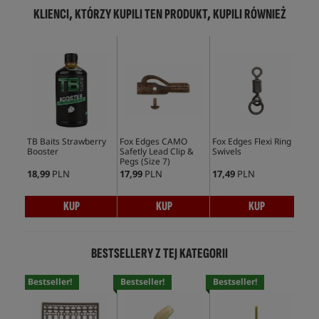
KLIENCI, KTÓRZY KUPILI TEN PRODUKT, KUPILI RÓWNIEŻ
TB Baits Strawberry
Fox Edges CAMO
Fox Edges Flexi Ring
Fox
Booster
Safetly Lead Clip &
Swivels
Pegs (Size 7)
18,99
PLN
17,99
PLN
17,49
PLN
17,
KUP
KUP
KUP
BESTSELLERY Z TEJ KATEGORII
Bestseller!
Bestseller!
Bestseller!
Bes