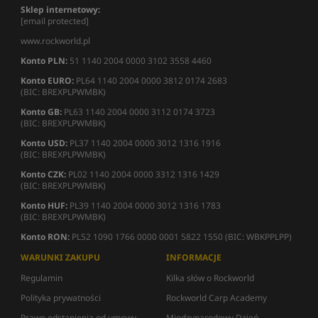
Sklep internetowy:
[email protected]
www.rockworld.pl
Konto PLN:
51 1140 2004 0000 3102 3558 4460
Konto EURO:
PL64 1140 2004 0000 3812 0174 2683
(BIC: BREXPLPWMBK)
Konto GB:
PL63 1140 2004 0000 3112 0174 3723
(BIC: BREXPLPWMBK)
Konto USD:
PL37 1140 2004 0000 3012 1316 1916
(BIC: BREXPLPWMBK)
Konto CZK:
PL02 1140 2004 0000 3312 1316 1429
(BIC: BREXPLPWMBK)
Konto HUF:
PL39 1140 2004 0000 3012 1316 1783
(BIC: BREXPLPWMBK)
Konto RON:
PL52 1090 1766 0000 0001 5822 1550 (BIC: WBKPPLPP)
WARUNKI ZAKUPU
INFORMACJE
Regulamin
Kilka słów o Rockworld
Polityka prywatności
Rockworld Carp Academy
Prawo odstąpienia od umowy
Międzynarodowy Dzień