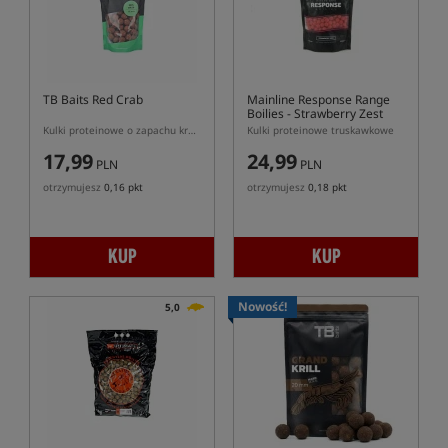
TB Baits Red Crab
Mainline Response Range
Boilies - Strawberry Zest
Kulki proteinowe o zapachu kraba i ostrych przypraw
Kulki proteinowe truskawkowe
17,99
24,99
PLN
PLN
otrzymujesz
0,16 pkt
otrzymujesz
0,18 pkt
KUP
KUP
Nowość!
5,0