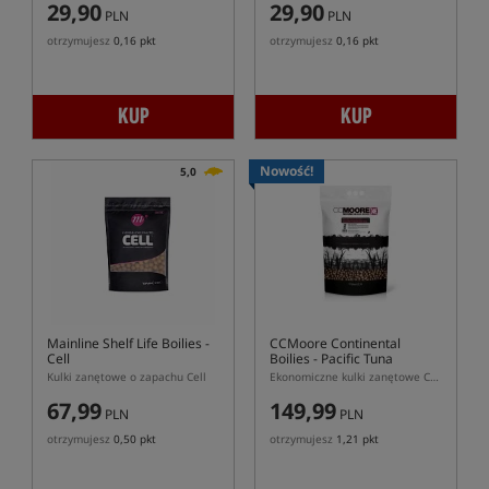
29,90
29,90
PLN
PLN
otrzymujesz
0,16 pkt
otrzymujesz
0,16 pkt
KUP
KUP
Nowość!
5,0
Mainline Shelf Life Boilies -
CCMoore Continental
Cell
Boilies - Pacific Tuna
Kulki zanętowe o zapachu Cell
Ekonomiczne kulki zanętowe CCMoore Continental Pacific Tuna
67,99
149,99
PLN
PLN
otrzymujesz
0,50 pkt
otrzymujesz
1,21 pkt