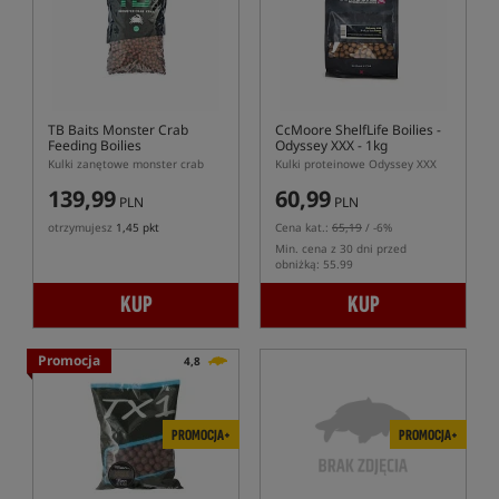
TB Baits Monster Crab
CcMoore ShelfLife Boilies -
Feeding Boilies
Odyssey XXX - 1kg
Kulki zanętowe monster crab
Kulki proteinowe Odyssey XXX
139,99
60,99
PLN
PLN
otrzymujesz
1,45 pkt
Cena kat.:
65,19
/ -6%
Min. cena z 30 dni przed
obniżką: 55.99
KUP
KUP
Promocja
4,8
PROMOCJA+
PROMOCJA+