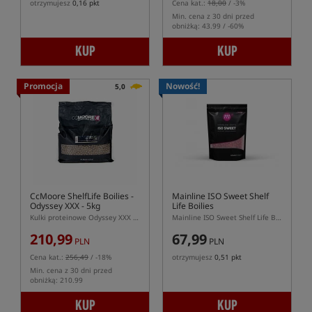
otrzymujesz
0,16 pkt
Cena kat.:
18,00
/ -3%
Min. cena z 30 dni przed
obniżką: 43.99 / -60%
KUP
KUP
Promocja
Nowość!
5,0
CcMoore ShelfLife Boilies -
Mainline ISO Sweet Shelf
Odyssey XXX - 5kg
Life Boilies
Kulki proteinowe Odyssey XXX - GLM
Mainline ISO Sweet Shelf Life Boilies – słodkie kulki zanętowe o wysokiej wartości odżywczej
210,99
67,99
PLN
PLN
Cena kat.:
256,49
/ -18%
otrzymujesz
0,51 pkt
Min. cena z 30 dni przed
obniżką: 210.99
KUP
KUP