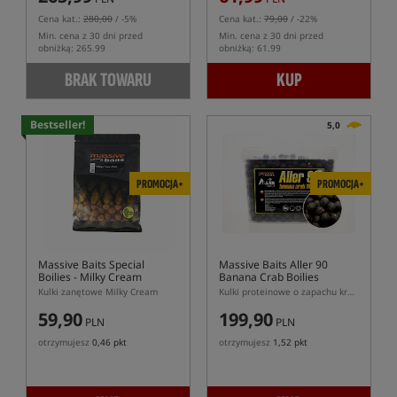
Cena kat.:
280,00
/ -5%
Cena kat.:
79,00
/ -22%
Min. cena z 30 dni przed
Min. cena z 30 dni przed
obniżką: 265.99
obniżką: 61.99
BRAK TOWARU
KUP
Bestseller!
5,0
PROMOCJA+
PROMOCJA+
Massive Baits Special
Massive Baits Aller 90
Boilies - Milky Cream
Banana Crab Boilies
Kulki zanętowe Milky Cream
Kulki proteinowe o zapachu kraba i banana z zawartością 90% pelletu Aller Aqua
59,90
199,90
PLN
PLN
otrzymujesz
0,46 pkt
otrzymujesz
1,52 pkt