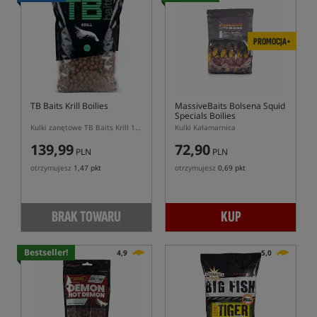
PROMOCJA+
TB Baits Krill Boilies
MassiveBaits Bolsena Squid
Specials Boilies
Kulki zanętowe TB Baits Krill 10kg
Kulki Kałamarnica
139,99
72,90
PLN
PLN
otrzymujesz
1,47 pkt
otrzymujesz
0,69 pkt
BRAK TOWARU
KUP
Bestseller!
4,9
5,0