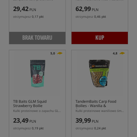
29,42
62,99
PLN
PLN
otrzymujesz
0,17 pkt
otrzymujesz
0,46 pkt
BRAK TOWARU
KUP
5,0
4,8
TB Baits GLM Squid
TandemBaits Carp Food
Strawberry Boilie
Boilies
- Wanilia &
Śmietanka
Kulki proteinowe o zapachu GLM, truskawka i kałamarnica
Kulki proteinowe waniliowo śmietankowe
23,49
39,99
PLN
PLN
otrzymujesz
0,19 pkt
otrzymujesz
0,24 pkt