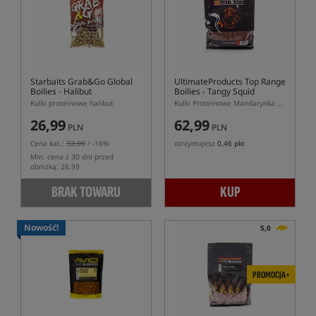
Starbaits Grab&Go Global
UltimateProducts Top Range
Boilies - Halibut
Boilies - Tangy Squid
Kulki proteinowe halibut
Kulki Proteinowe Mandarynka Kałamarnica
26,99
62,99
PLN
PLN
Cena kat.:
32,00
/ -16%
otrzymujesz
0,46 pkt
Min. cena z 30 dni przed
obniżką: 26.99
BRAK TOWARU
KUP
Nowość!
5,0
PROMOCJA+