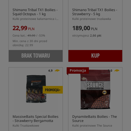
Shimano Tribal TX1 Boilies -
Shimano Tribal TX1 Boilies -
Squid Octopus - 1 kg
Strawberry - 5 kg
Kulki proteinowe kałamarnica i ośmiornica
Kulki proteinowe truskawka
22,99
189,00
PLN
PLN
Cena kat.:
49,00
/ -53%
otrzymujesz
2,66 pkt
Min. cena z 30 dni przed
obniżką: 22.99
BRAK TOWARU
KUP
Promocja
4,9
5,0
PROMOCJA+
MassiveBaits Special Boilies
DynamiteBaits Boilies - The
- Strawberry Bergamotta
Source
Kulki Truskawkowe
Kulki proteinowe The Source