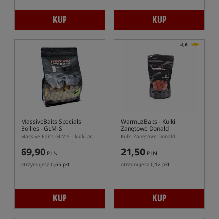
KUP
KUP
4,6
MassiveBaits Specials
WarmuzBaits
- Kulki
Boilies - GLM-S
Zanętowe Donald
Massive Baits GLM-S – kulki proteinowe z ekstraktów małżowych
Kulki Zanętowe Donald
69,90
21,50
PLN
PLN
otrzymujesz
0,65 pkt
otrzymujesz
0,12 pkt
KUP
KUP