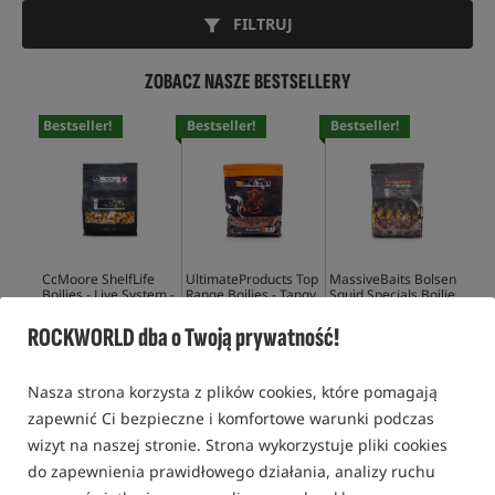
FILTRUJ
ZOBACZ NASZE BESTSELLERY
Bestseller!
Bestseller!
Bestseller!
Bes
CcMoore ShelfLife
UltimateProducts Top
MassiveBaits Bolsena
Mas
Boilies - Live System -
Range Boilies - Tangy
Squid Specials Boilies
Boi
1 kg
Squid
60,99
PLN
62,99
PLN
72,90
PLN
29,
ROCKWORLD dba o Twoją prywatność!
KUP
KUP
KUP
Nasza strona korzysta z plików cookies, które pomagają
zapewnić Ci bezpieczne i komfortowe warunki podczas
wizyt na naszej stronie. Strona wykorzystuje pliki cookies
do zapewnienia prawidłowego działania, analizy ruchu
KULKI PROTEINOWE