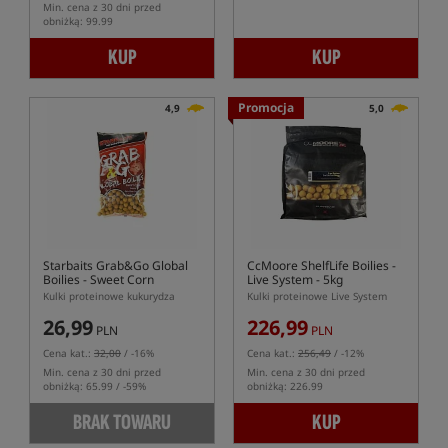
Min. cena z 30 dni przed
obniżką: 99.99
KUP
KUP
Promocja
4,9
5,0
Starbaits Grab&Go Global
CcMoore ShelfLife Boilies -
Boilies - Sweet Corn
Live System - 5kg
Kulki proteinowe kukurydza
Kulki proteinowe Live System
26,99
226,99
PLN
PLN
Cena kat.:
32,00
/ -16%
Cena kat.:
256,49
/ -12%
Min. cena z 30 dni przed
Min. cena z 30 dni przed
obniżką: 65.99 / -59%
obniżką: 226.99
BRAK TOWARU
KUP