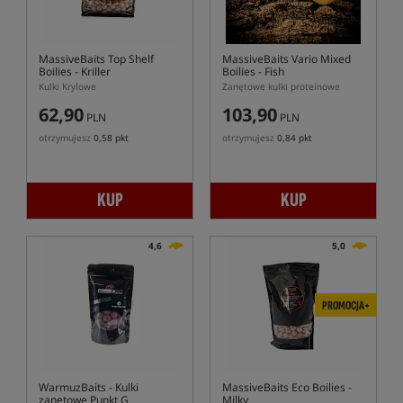
MassiveBaits Top Shelf
MassiveBaits Vario Mixed
Boilies - Kriller
Boilies - Fish
Kulki Krylowe
Zanętowe kulki proteinowe
62,90
103,90
PLN
PLN
otrzymujesz
0,58 pkt
otrzymujesz
0,84 pkt
KUP
KUP
4,6
5,0
PROMOCJA+
WarmuzBaits
- Kulki
MassiveBaits Eco Boilies -
zanętowe Punkt G
Milky