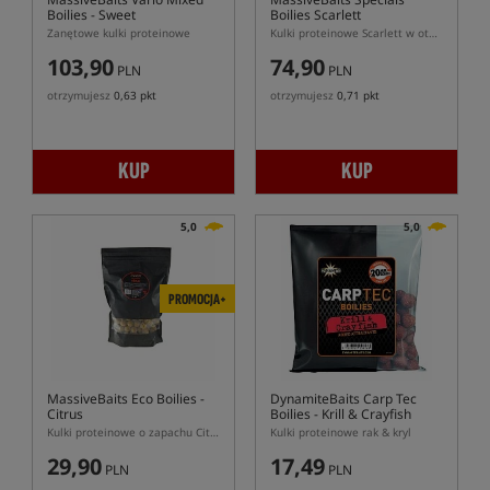
Boilies - Sweet
Boilies Scarlett
Zanętowe kulki proteinowe
Kulki proteinowe Scarlett w otoczce
103,90
74,90
PLN
PLN
otrzymujesz
0,63 pkt
otrzymujesz
0,71 pkt
KUP
KUP
5,0
5,0
PROMOCJA+
MassiveBaits Eco Boilies -
DynamiteBaits Carp Tec
Citrus
Boilies - Krill & Crayfish
Kulki proteinowe o zapachu Citrus
Kulki proteinowe rak & kryl
29,90
17,49
PLN
PLN