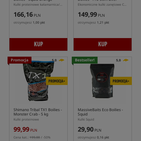
Kulki proteinowe kałamarnica/pomarańcza
Ekonomiczne kulki zanętowe CCMoore Continental Pro-Stim Liver
166,16
149,99
PLN
PLN
otrzymujesz
1,00 pkt
otrzymujesz
1,21 pkt
KUP
KUP
Promocja
Bestseller!
5,0
5,0
PROMOCJA+
PROMOCJA+
Shimano Tribal TX1 Boilies -
MassiveBaits Eco Boilies -
Monster Crab - 5 kg
Squid
Kulki proteinowe
Kulki Squid
99,99
29,90
PLN
PLN
Cena kat.:
199,00
/ -50%
otrzymujesz
0,16 pkt