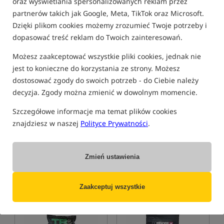
oraz wyświetlania spersonalizowanych reklam przez
partnerów takich jak Google, Meta, TikTok oraz Microsoft.
Promocja
Bestseller!
5,0
Dzięki plikom cookies możemy zrozumieć Twoje potrzeby i
dopasować treść reklam do Twoich zainteresowań.
Możesz zaakceptować wszystkie pliki cookies, jednak nie
jest to konieczne do korzystania ze strony. Możesz
dostosować zgody do swoich potrzeb - do Ciebie należy
decyzja. Zgody można zmienić w dowolnym momencie.
Mainline ISO Fish Shelf Life
CcMoore ShelfLife Boilies -
Boilies
Live System - 1 kg
Szczegółowe informacje ma temat plików cookies
Kulki zanętowe serii ISO Fish
Kulki proteinowe
znajdziesz w naszej
Polityce Prywatności
.
60,99
60,99
PLN
PLN
Cena kat.:
67,99
/ -10%
Cena kat.:
65,19
/ -6%
Min. cena z 30 dni przed
Min. cena z 30 dni przed
Zmień ustawienia
obniżką: 63.99 / -5%
obniżką: 53.99
KUP
KUP
Zaakceptuj wszystkie
5,0
4,9