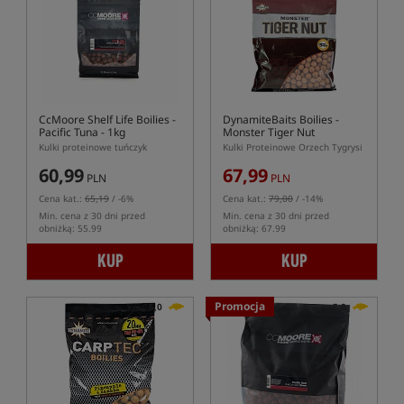
CcMoore Shelf Life Boilies -
DynamiteBaits Boilies -
Pacific Tuna - 1kg
Monster Tiger Nut
Kulki proteinowe tuńczyk
Kulki Proteinowe Orzech Tygrysi
60,99
67,99
PLN
PLN
Cena kat.:
65,19
/ -6%
Cena kat.:
79,00
/ -14%
Min. cena z 30 dni przed
Min. cena z 30 dni przed
obniżką: 55.99
obniżką: 67.99
KUP
KUP
Promocja
5,0
5,0