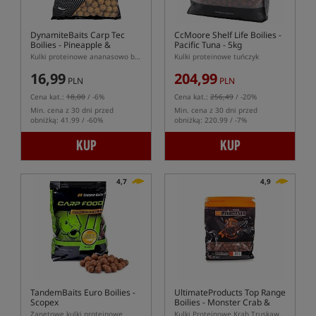
DynamiteBaits Carp Tec
CcMoore Shelf Life Boilies -
Boilies - Pineapple &
Pacific Tuna - 5kg
Banana
Kulki proteinowe ananasowo bananowe
Kulki proteinowe tuńczyk
16,99
204,99
PLN
PLN
Cena kat.:
18,00
/ -6%
Cena kat.:
256,49
/ -20%
Min. cena z 30 dni przed
Min. cena z 30 dni przed
obniżką: 41.99 / -60%
obniżką: 220.99 / -7%
KUP
KUP
4,7
4,9
TandemBaits Euro Boilies -
UltimateProducts Top Range
Scopex
Boilies - Monster Crab &
Strawberry
Zanętowe kulki proteinowe
Kulki Proteinowe Krab Truskawka