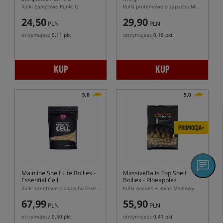
Kulki Zanętowe Punkt G
Kulki proteinowe o zapachu Milky
24,50
29,90
PLN
PLN
otrzymujesz
0,11 pkt
otrzymujesz
0,16 pkt
KUP
KUP
5,0
5,0
PROMOCJA+
Mainline Shelf Life Boilies -
MassiveBaits Top Shelf
Essential Cell
Boilies - Pineapplez
Butyricco
Kulki zanętowe o zapachu Essential Cell
Kulki Ananas + Kwas Masłowy
67,99
55,90
PLN
PLN
otrzymujesz
0,50 pkt
otrzymujesz
0,41 pkt