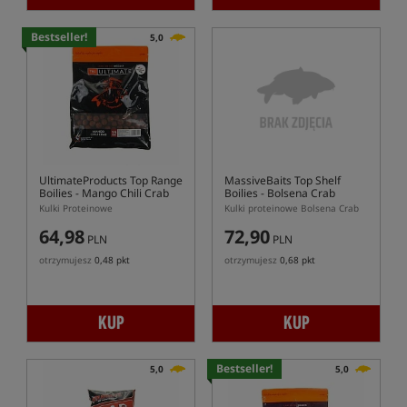
Bestseller!
5,0
UltimateProducts Top Range
MassiveBaits Top Shelf
Boilies - Mango Chili Crab
Boilies - Bolsena Crab
Kulki Proteinowe
Kulki proteinowe Bolsena Crab
64,98
72,90
PLN
PLN
otrzymujesz
0,48 pkt
otrzymujesz
0,68 pkt
KUP
KUP
Bestseller!
5,0
5,0