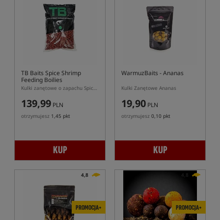
TB Baits Spice Shrimp
WarmuzBaits
- Ananas
Feeding Boilies
Kulki zanętowe o zapachu Spice Shrimp
Kulki Zanętowe Ananas
139,99
19,90
PLN
PLN
otrzymujesz
1,45 pkt
otrzymujesz
0,10 pkt
KUP
KUP
4,8
4,8
PROMOCJA+
PROMOCJA+