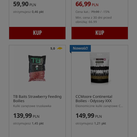
59,90
66,99
PLN
PLN
otrzymujesz
0,46 pkt
Cena kat.:
79,00
/ -15%
Min. cena z 30 dni przed
obniżką: 66.99
KUP
KUP
Nowość!
5,0
TB Baits Strawberry Feeding
CCMoore Continental
Boilies
Boilies - Odyssey XXX
Kulki zanętowe truskawka
Ekonomiczne kulki zanętowe CCMoore Continental Odyssey XXX
139,99
149,99
PLN
PLN
otrzymujesz
1,45 pkt
otrzymujesz
1,21 pkt