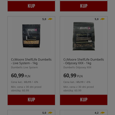
KUP
KUP
5,0
5,0
CcMoore ShelfLife Dumbells
CcMoore ShelfLife Dumbells
- Live System - 1kg
- Odyssey XXX - 1kg
Dumbells Live System
Dumbells Odyssey XXX
60,99
60,99
PLN
PLN
Cena kat.:
65,19
/ -6%
Cena kat.:
65,19
/ -6%
Min. cena z 30 dni przed
Min. cena z 30 dni przed
obniżką: 60.99
obniżką: 60.99
KUP
KUP
5,0
4,2