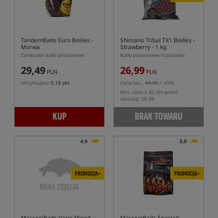
TandemBaits Euro Boilies
-
Shimano Tribal TX1 Boilies -
Morwa
Strawberry - 1 kg
Zanętowe kulki proteinowe
Kulki proteinowe truskawka
29,49
26,99
PLN
PLN
otrzymujesz
0,18 pkt
Cena kat.:
49,00
/ -45%
Min. cena z 30 dni przed
obniżką: 26.99
KUP
BRAK TOWARU
4,9
5,0
PROMOCJA+
PROMOCJA+
MassiveBaits Vario Mixed
MassiveBaits Specials