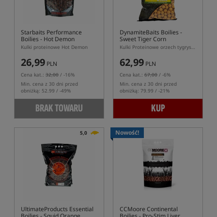
Starbaits Performance
DynamiteBaits Boilies -
Boilies - Hot Demon
Sweet Tiger Corn
Kulki proteinowe Hot Demon
Kulki Proteinowe orzech tygrysi z kukurydzą
26,99
62,99
PLN
PLN
Cena kat.:
32,00
/ -16%
Cena kat.:
67,00
/ -6%
Min. cena z 30 dni przed
Min. cena z 30 dni przed
obniżką: 52.99 / -49%
obniżką: 79.99 / -21%
BRAK TOWARU
KUP
Nowość!
5,0
UltimateProducts Essential
CCMoore Continental
Boilies - Squid Orange
Boilies - Pro-Stim Liver