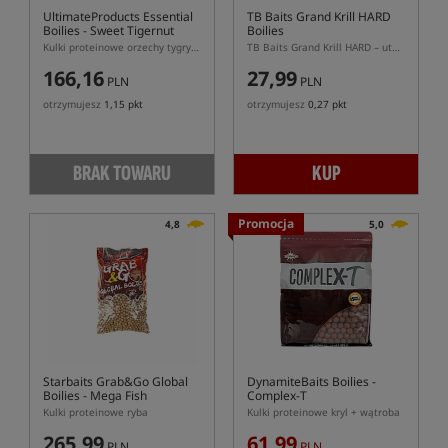
UltimateProducts Essential
TB Baits Grand Krill HARD
Boilies - Sweet Tigernut
Boilies
Kulki proteinowe orzechy tygrysie
TB Baits Grand Krill HARD – utwardzane kulki proteinowe
166,16
27,99
PLN
PLN
otrzymujesz
1,15 pkt
otrzymujesz
0,27 pkt
BRAK TOWARU
KUP
Promocja
4,8
5,0
Starbaits Grab&Go Global
DynamiteBaits Boilies -
Boilies - Mega Fish
Complex-T
Kulki proteinowe ryba
Kulki proteinowe kryl + wątroba
265,99
61,99
PLN
PLN