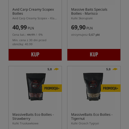
Avid Carp Creamy Scopex
Massive Baits Specials
Boilies
Boilies - Marisco
Avid Carp Creamy Scopex – Klasyczne Kulki Zanętowe Scopex
Kulki Skorupiaki
40,99
69,90
PLN
PLN
Cena kat.:
44,99
/ -9%
otrzymujesz
0,67 pkt
Min. cena z 30 dni przed
obniżką: 40.99
KUP
KUP
5,0
5,0
PROMOCJA+
PROMOCJA+
MassiveBaits Eco Boilies -
MassiveBaits Eco Boilies -
Strawberry
Tigernut
Kulki Truskawkowe
Kulki Orzech Tygrysi