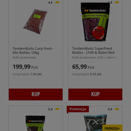
4,5
4,8
TandemBaits Carp Food -
TandemBaits SuperFeed
Mix Boilies 10kg
Boilies - Chilli & Robin Red
Kulki proteinowe
Kulki proteinowe chilli i robin red
199,99
65,99
PLN
PLN
otrzymujesz
1,40 pkt
otrzymujesz
0,39 pkt
KUP
KUP
Promocja
5,0
5,0
PROMOCJA+