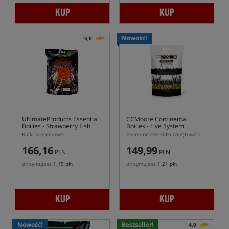
KUP
KUP
Nowość!
5,0
UltimateProducts Essential
CCMoore Continental
Boilies - Strawberry Fish
Boilies - Live System
Kulki proteinowe
Ekonomiczne kulki zanętowe CCMoore Continental Live System
166,16
149,99
PLN
PLN
otrzymujesz
1,15 pkt
otrzymujesz
1,21 pkt
KUP
KUP
Nowość!
Bestseller!
4,9