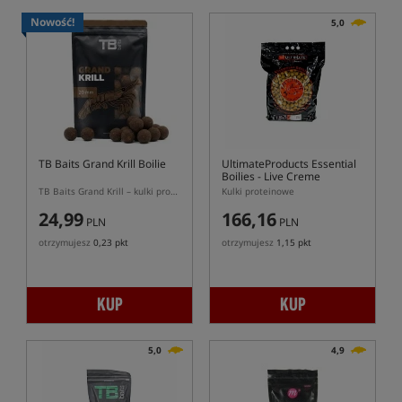
Nowość!
5,0
TB Baits Grand Krill Boilie
UltimateProducts Essential
Boilies - Live Creme
TB Baits Grand Krill – kulki proteinowe o aromacie kryla
Kulki proteinowe
24,99
166,16
PLN
PLN
otrzymujesz
0,23 pkt
otrzymujesz
1,15 pkt
KUP
KUP
5,0
4,9