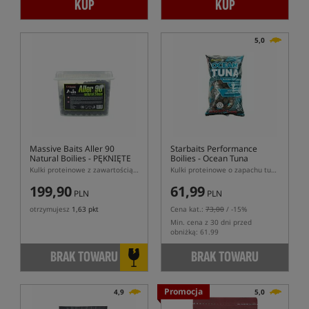
KUP
KUP
5,0
Massive Baits Aller 90
Starbaits Performance
Natural Boilies
- PĘKNIĘTE
Boilies - Ocean Tuna
WIADRO
Kulki proteinowe z zawartością 90% pelletu Aller Aqua o naturalnym zapachu
Kulki proteinowe o zapachu tuńczyka
199,90
61,99
PLN
PLN
otrzymujesz
1,63 pkt
Cena kat.:
73,00
/ -15%
Min. cena z 30 dni przed
obniżką: 61.99
BRAK TOWARU
BRAK TOWARU
Promocja
4,9
5,0