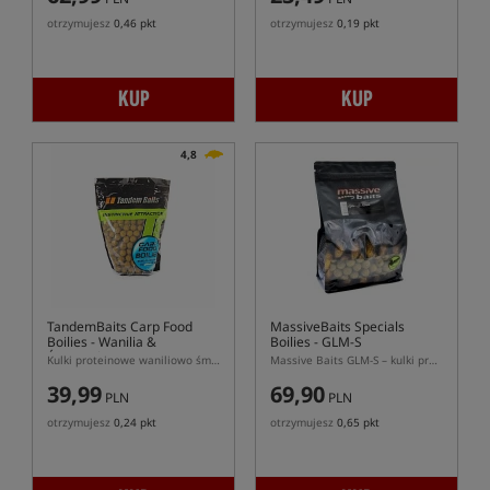
otrzymujesz
0,46 pkt
otrzymujesz
0,19 pkt
KUP
KUP
4,8
TandemBaits Carp Food
MassiveBaits Specials
Boilies
- Wanilia &
Boilies - GLM-S
Śmietanka
Kulki proteinowe waniliowo śmietankowe
Massive Baits GLM-S – kulki proteinowe z ekstraktów małżowych
39,99
69,90
PLN
PLN
otrzymujesz
0,24 pkt
otrzymujesz
0,65 pkt