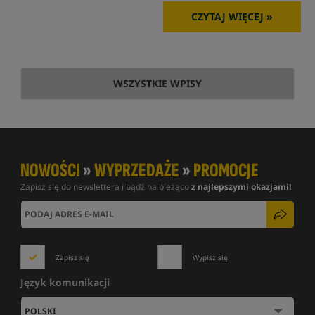
CZYTAJ WIĘCEJ »
WSZYSTKIE WPISY
NOWOŚCI
»
WYPRZEDAŻE
»
PROMOCJE
Zapisz się do newslettera i bądź na bieżąco
z najlepszymi okazjami!
Zapisz się
Wypisz się
Język komunikacji