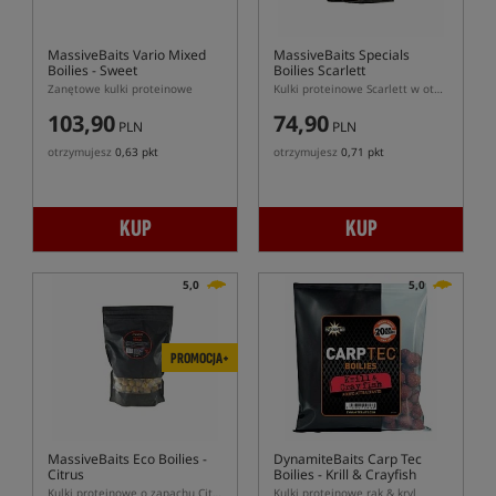
MassiveBaits Vario Mixed
MassiveBaits Specials
Boilies - Sweet
Boilies Scarlett
Zanętowe kulki proteinowe
Kulki proteinowe Scarlett w otoczce
103,90
74,90
PLN
PLN
otrzymujesz
0,63 pkt
otrzymujesz
0,71 pkt
KUP
KUP
5,0
5,0
PROMOCJA+
MassiveBaits Eco Boilies -
DynamiteBaits Carp Tec
Citrus
Boilies - Krill & Crayfish
Kulki proteinowe o zapachu Citrus
Kulki proteinowe rak & kryl