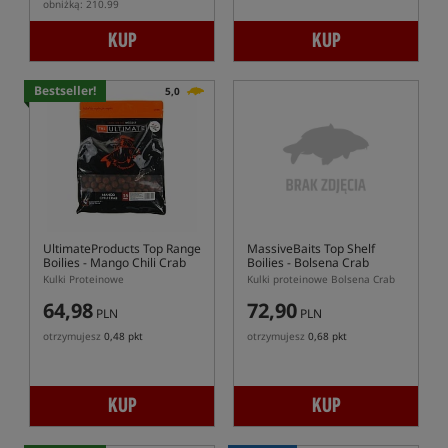
obniżką: 210.99
KUP
KUP
Bestseller!
5,0
UltimateProducts Top Range
MassiveBaits Top Shelf
Boilies - Mango Chili Crab
Boilies - Bolsena Crab
Kulki Proteinowe
Kulki proteinowe Bolsena Crab
64,98
72,90
PLN
PLN
otrzymujesz
0,48 pkt
otrzymujesz
0,68 pkt
KUP
KUP