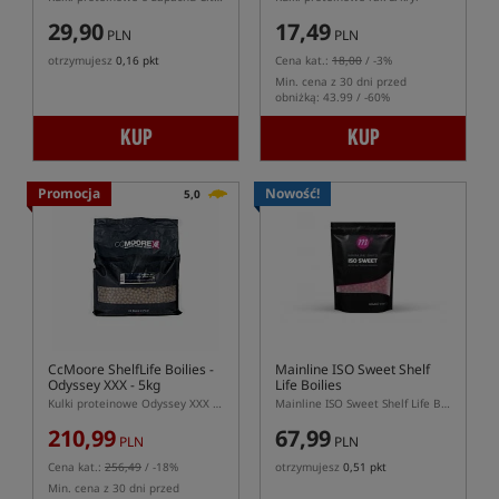
29,90
17,49
PLN
PLN
otrzymujesz
0,16 pkt
Cena kat.:
18,00
/ -3%
Min. cena z 30 dni przed
obniżką: 43.99 / -60%
KUP
KUP
Promocja
Nowość!
5,0
CcMoore ShelfLife Boilies -
Mainline ISO Sweet Shelf
Odyssey XXX - 5kg
Life Boilies
Kulki proteinowe Odyssey XXX - GLM
Mainline ISO Sweet Shelf Life Boilies – słodkie kulki zanętowe o wysokiej wartości odżywczej
210,99
67,99
PLN
PLN
Cena kat.:
256,49
/ -18%
otrzymujesz
0,51 pkt
Min. cena z 30 dni przed