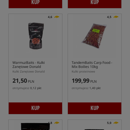
KUP
KUP
4,6
4,5
WarmuzBaits
- Kulki
TandemBaits Carp Food -
Zanętowe Donald
Mix Boilies 10kg
Kulki Zanętowe Donald
Kulki proteinowe
21,50
199,99
PLN
PLN
otrzymujesz
0,12 pkt
otrzymujesz
1,40 pkt
KUP
KUP
4,8
5,0