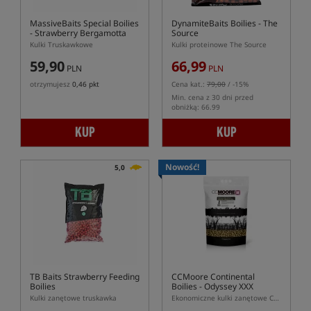
MassiveBaits Special Boilies
DynamiteBaits Boilies - The
- Strawberry Bergamotta
Source
Kulki Truskawkowe
Kulki proteinowe The Source
59,90
66,99
PLN
PLN
otrzymujesz
0,46 pkt
Cena kat.:
79,00
/ -15%
Min. cena z 30 dni przed
obniżką: 66.99
KUP
KUP
Nowość!
5,0
TB Baits Strawberry Feeding
CCMoore Continental
Boilies
Boilies - Odyssey XXX
Kulki zanętowe truskawka
Ekonomiczne kulki zanętowe CCMoore Continental Odyssey XXX