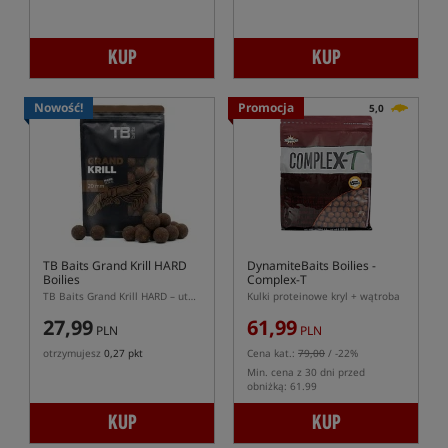
KUP
KUP
Nowość!
Promocja
5,0
TB Baits Grand Krill HARD
DynamiteBaits Boilies -
Boilies
Complex-T
TB Baits Grand Krill HARD – utwardzane kulki proteinowe
Kulki proteinowe kryl + wątroba
27,99
61,99
PLN
PLN
otrzymujesz
0,27 pkt
Cena kat.:
79,00
/ -22%
Min. cena z 30 dni przed
obniżką: 61.99
KUP
KUP