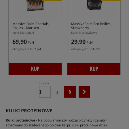
Massive Baits Specials
MassiveBaits Eco Boilies -
Boilies - Marisco
Strawberry
Kulki Skorupiaki
Kulki Truskawkowe
69,90
29,90
PLN
PLN
otrzymujesz
0,67 pkt
otrzymujesz
0,16 pkt
KUP
KUP
strona
z
5
KULKI PROTEINOWE
Kulki proteinowe
- Najpopularniejszy rodzaj przynęty i zanęty
stosowany do skutecznego połowu karpi. Kulki proteinowe dzięki