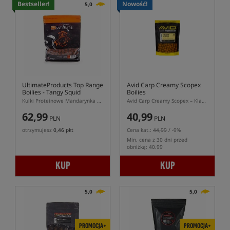
Bestseller!
Nowość!
5,0
UltimateProducts Top Range
Avid Carp Creamy Scopex
Boilies - Tangy Squid
Boilies
Kulki Proteinowe Mandarynka Kałamarnica
Avid Carp Creamy Scopex – Klasyczne Kulki Zanętowe Scopex
62,99
40,99
PLN
PLN
otrzymujesz
0,46 pkt
Cena kat.:
44,99
/ -9%
Min. cena z 30 dni przed
obniżką: 40.99
KUP
KUP
5,0
5,0
PROMOCJA+
PROMOCJA+