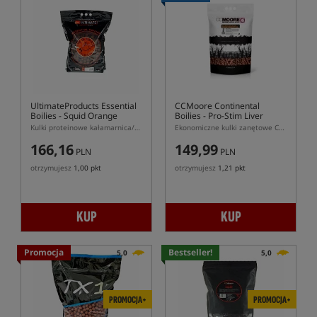
UltimateProducts Essential
CCMoore Continental
Boilies - Squid Orange
Boilies - Pro-Stim Liver
Kulki proteinowe kałamarnica/pomarańcza
Ekonomiczne kulki zanętowe CCMoore Continental Pro-Stim Liver
166,16
149,99
PLN
PLN
otrzymujesz
1,00 pkt
otrzymujesz
1,21 pkt
KUP
KUP
Promocja
Bestseller!
5,0
5,0
PROMOCJA+
PROMOCJA+