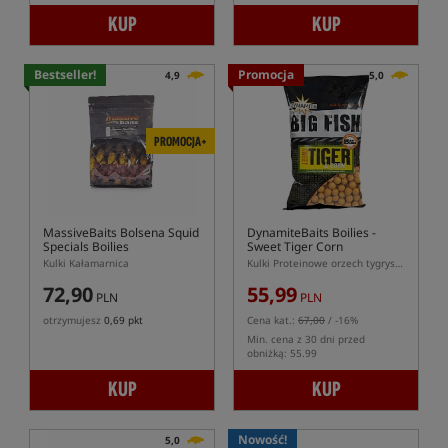
KUP
KUP
Bestseller!
Promocja
4,9
5,0
PROMOCJA+
MassiveBaits Bolsena Squid
DynamiteBaits Boilies -
Specials Boilies
Sweet Tiger Corn
Kulki Kałamarnica
Kulki Proteinowe orzech tygrysi z kukurydzą
72,90
55,99
PLN
PLN
otrzymujesz
0,69 pkt
Cena kat.:
67,00
/ -16%
Min. cena z 30 dni przed
obniżką: 55.99
KUP
KUP
Nowość!
5,0