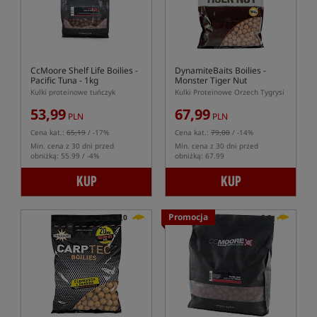
CcMoore Shelf Life Boilies -
DynamiteBaits Boilies -
Pacific Tuna - 1kg
Monster Tiger Nut
Kulki proteinowe tuńczyk
Kulki Proteinowe Orzech Tygrysi
53,99
67,99
PLN
PLN
Cena kat.:
65,19
/ -17%
Cena kat.:
79,00
/ -14%
Min. cena z 30 dni przed
Min. cena z 30 dni przed
obniżką: 55.99 / -4%
obniżką: 67.99
KUP
KUP
Promocja
5,0
5,0