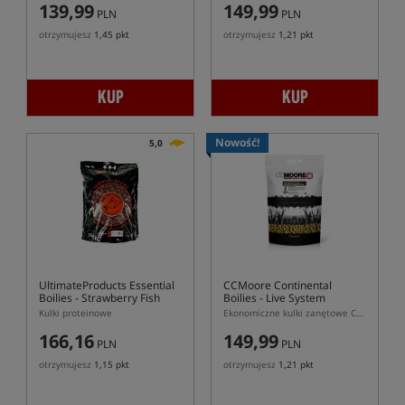
139,99
149,99
PLN
PLN
otrzymujesz
1,45 pkt
otrzymujesz
1,21 pkt
KUP
KUP
Nowość!
5,0
UltimateProducts Essential
CCMoore Continental
Boilies - Strawberry Fish
Boilies - Live System
Kulki proteinowe
Ekonomiczne kulki zanętowe CCMoore Continental Live System
166,16
149,99
PLN
PLN
otrzymujesz
1,15 pkt
otrzymujesz
1,21 pkt