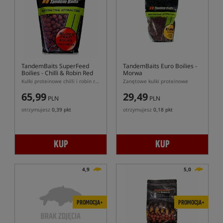
TandemBaits SuperFeed
TandemBaits Euro Boilies
-
Boilies - Chilli & Robin Red
Morwa
Kulki proteinowe chilli i robin red
Zanętowe kulki proteinowe
65,99
29,49
PLN
PLN
otrzymujesz
0,39 pkt
otrzymujesz
0,18 pkt
KUP
KUP
4,9
5,0
PROMOCJA+
PROMOCJA+