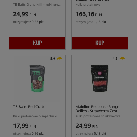
TB Baits Grand Krill – kulki proteinowe o aromacie kryla
Kulki proteinowe
24,99
166,16
PLN
PLN
otrzymujesz
0,23 pkt
otrzymujesz
1,15 pkt
KUP
KUP
5,0
4,9
TB Baits Red Crab
Mainline Response Range
Boilies - Strawberry Zest
Kulki proteinowe o zapachu kraba i ostrych przypraw
Kulki proteinowe truskawkowe
17,99
24,99
PLN
PLN
otrzymujesz
0,16 pkt
otrzymujesz
0,18 pkt