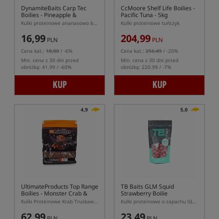
DynamiteBaits Carp Tec
CcMoore Shelf Life Boilies -
Boilies - Pineapple &
Pacific Tuna - 5kg
Banana
Kulki proteinowe ananasowo bananowe
Kulki proteinowe tuńczyk
16,99
204,99
PLN
PLN
Cena kat.:
18,00
/ -6%
Cena kat.:
256,49
/ -20%
Min. cena z 30 dni przed
Min. cena z 30 dni przed
obniżką: 41.99 / -60%
obniżką: 220.99 / -7%
KUP
KUP
4,9
5,0
UltimateProducts Top Range
TB Baits GLM Squid
Boilies - Monster Crab &
Strawberry Boilie
Strawberry
Kulki Proteinowe Krab Truskawka
Kulki proteinowe o zapachu GLM, truskawka i kałamarnica
62,99
23,49
PLN
PLN