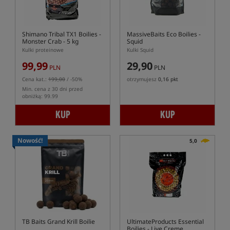
Shimano Tribal TX1 Boilies -
MassiveBaits Eco Boilies -
Monster Crab - 5 kg
Squid
Kulki proteinowe
Kulki Squid
99,99
29,90
PLN
PLN
Cena kat.:
199,00
/ -50%
otrzymujesz
0,16 pkt
Min. cena z 30 dni przed
obniżką: 99.99
KUP
KUP
Nowość!
5,0
TB Baits Grand Krill Boilie
UltimateProducts Essential
Boilies - Live Creme