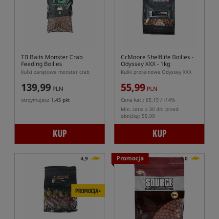
TB Baits Monster Crab
CcMoore ShelfLife Boilies -
Feeding Boilies
Odyssey XXX - 1kg
Kulki zanętowe monster crab
Kulki proteinowe Odyssey XXX
139,99
55,99
PLN
PLN
otrzymujesz
1,45 pkt
Cena kat.:
65,19
/ -14%
Min. cena z 30 dni przed
obniżką: 55.99
KUP
KUP
Promocja
4,9
5,0
PROMOCJA+