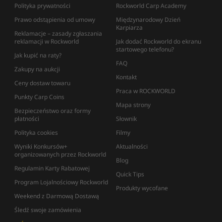
Polityka prywatności
Rockworld Carp Academy
Prawo odstąpienia od umowy
Międzynarodowy Dzień
Karpiarza
Reklamacje – zasady zgłaszania
reklamacji w Rockworld
Jak dodać Rockworld do ekranu
startowego telefonu?
Jak kupić na raty?
FAQ
Zakupy na aukcji
Kontakt
Ceny dostaw towaru
Praca w ROCKWORLD
Punkty Carp Coins
Mapa strony
Bezpieczeństwo oraz formy
płatności
Słownik
Polityka cookies
Filmy
Wyniki Konkursów+
Aktualności
organizowanych przez Rockworld
Blog
Regulamin Karty Rabatowej
Quick Tips
Program Lojalnościowy Rockworld
Produkty wycofane
Weekend z Darmową Dostawą
Śledź swoje zamówienia