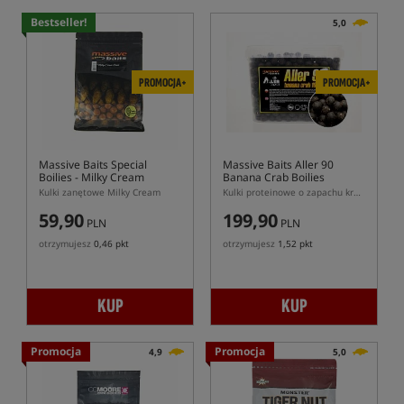
Bestseller!
5,0
PROMOCJA+
PROMOCJA+
Massive Baits Special
Massive Baits Aller 90
Boilies - Milky Cream
Banana Crab Boilies
Kulki zanętowe Milky Cream
Kulki proteinowe o zapachu kraba i banana z zawartością 90% pelletu Aller Aqua
59,90
199,90
PLN
PLN
otrzymujesz
0,46 pkt
otrzymujesz
1,52 pkt
KUP
KUP
Promocja
Promocja
4,9
5,0