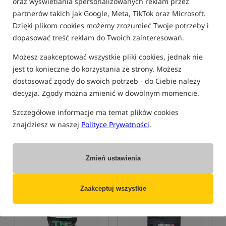
oraz wyświetlania spersonalizowanych reklam przez
partnerów takich jak Google, Meta, TikTok oraz Microsoft.
Promocja
Promocja
5,0
Dzięki plikom cookies możemy zrozumieć Twoje potrzeby i
dopasować treść reklam do Twoich zainteresowań.
Możesz zaakceptować wszystkie pliki cookies, jednak nie
jest to konieczne do korzystania ze strony. Możesz
dostosować zgody do swoich potrzeb - do Ciebie należy
decyzja. Zgody można zmienić w dowolnym momencie.
Mainline ISO Fish Shelf Life
CcMoore ShelfLife Boilies -
Boilies
Live System - 1 kg
Szczegółowe informacje ma temat plików cookies
Kulki zanętowe serii ISO Fish
Kulki proteinowe
znajdziesz w naszej
Polityce Prywatności
.
60,99
53,99
PLN
PLN
Cena kat.:
67,99
/ -10%
Cena kat.:
65,19
/ -17%
Min. cena z 30 dni przed
Min. cena z 30 dni przed
Zmień ustawienia
obniżką: 63.99 / -5%
obniżką: 53.99
KUP
KUP
Zaakceptuj wszystkie
Promocja
5,0
4,9