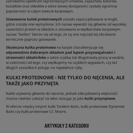
szerokiemu spektrum najróżniejszych smaków, zapachów, kolorów,
kształtów oraz składów a także łatwej dostępności zyskały ogromną
popularność w całym świecie karpiowym.
Stosowanie kulek proteinowych
zostało zapoczątkowane w Anglii,
gdzie zostały one wymyślone. Ich nazwa wywodzi się głównie od wysokiej
zawartości protein w składzie a stosowana w wędkarstwie karpiowym
nazwa "boilies" bierze się od tego, że są one najczęściej obrabiane
termicznie poprzez gotowanie.
Skuteczna kulka proteinowa
na karpie charakteryzuje się
odpowiednio dobranym składem pod kątem przyswajalności i
strawności składników
a także szybką lub długotrwałą pracą w wodzie,
w zależności od tego, czy wędkujemy na szybkich wypadach, czy też
długich zasiadkach polując na największe ryby.
KULKI PROTEINOWE - NIE TYLKO DO NĘCENIA, ALE
TAKŻE JAKO PRZYNĘTA
Kulek używamy głównie do nęcenia, jednak zdecydowaną większość
można również założyć na włos stosując je jako
kulki przynętowe
.
W ofercie między innymi: kulki Tandem Baits, kulki proteinowe Dynamite
Baits czy kulki proteinowe CC Moore.
ARTYKUŁY Z KATEGORII