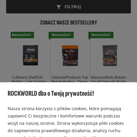
FILTRUJ
ZOBACZ NASZE BESTSELLERY
Bestseller!
Bestseller!
Bestseller!
Bes
CcMoore ShelfLife
UltimateProducts Top
MassiveBaits Bolsena
Mas
Boilies - Live System -
Range Boilies - Tangy
Squid Specials Boilies
Boi
1 kg
Squid
53,99
PLN
62,99
PLN
72,90
PLN
29,
ROCKWORLD dba o Twoją prywatność!
KUP
KUP
KUP
Nasza strona korzysta z plików cookies, które pomagają
zapewnić Ci bezpieczne i komfortowe warunki podczas
wizyt na naszej stronie. Strona wykorzystuje pliki cookies
do zapewnienia prawidłowego działania, analizy ruchu
KULKI PROTEINOWE