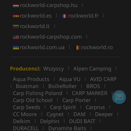
rockworld-carpshop.hu
|
rockworld.es
rockworld.fr
|
|
rockworld.lt
|
rockworld-carpshop.com
|
rockworld.com.ua
rockworld.ro
|
Producenci:
Wszyscy
Alpen Camping
|
|
Aqua Products
Aqua VU
AVID CARP
|
|
Boatman
BoilieRoller
BROS
|
|
|
|
Carp Fishing Poland
CARP MARKER
|
|
Carp Old School
Carp Porter
|
|
Carp Seeds
Carp Spirit
Carprus
|
|
|
CC Moore
Cygnet
DAM
Deeper
|
|
|
|
Delkim
Delphin
DUDI BAIT
|
|
|
DURACELL
Dynamite Baits
|
|