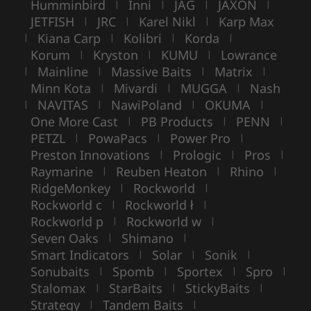
Humminbird
Inni
JAG
JAXON
|
|
|
|
JETFISH
JRC
Karel Nikl
Karp Max
|
|
|
Kiana Carp
Kolibri
Korda
|
|
|
|
Korum
Kryston
KUMU
Lowrance
|
|
|
Mainline
Massive Baits
Matrix
|
|
|
|
Minn Kota
Mivardi
MUGGA
Nash
|
|
|
NAVITAS
NawiPoland
OKUMA
|
|
|
|
One More Cast
PB Products
PENN
|
|
|
PETZL
PowaPacs
Power Pro
|
|
|
Preston Innovations
Prologic
Pros
|
|
|
Raymarine
Reuben Heaton
Rhino
|
|
|
RidgeMonkey
Rockworld
|
|
Rockworld c
Rockworld ł
|
|
Rockworld p
Rockworld w
|
|
Seven Oaks
Shimano
|
|
Smart Indicators
Solar
Sonik
|
|
|
Sonubaits
Spomb
Sportex
Spro
|
|
|
|
Stalomax
StarBaits
StickyBaits
|
|
|
Strategy
Tandem Baits
|
|