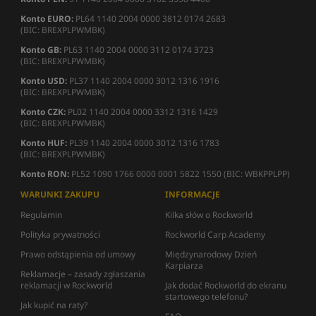
Konto EURO:
PL64 1140 2004 0000 3812 0174 2683
(BIC: BREXPLPWMBK)
Konto GB:
PL63 1140 2004 0000 3112 0174 3723
(BIC: BREXPLPWMBK)
Konto USD:
PL37 1140 2004 0000 3012 1316 1916
(BIC: BREXPLPWMBK)
Konto CZK:
PL02 1140 2004 0000 3312 1316 1429
(BIC: BREXPLPWMBK)
Konto HUF:
PL39 1140 2004 0000 3012 1316 1783
(BIC: BREXPLPWMBK)
Konto RON:
PL52 1090 1766 0000 0001 5822 1550 (BIC: WBKPPLPP)
WARUNKI ZAKUPU
INFORMACJE
Regulamin
Kilka słów o Rockworld
Polityka prywatności
Rockworld Carp Academy
Prawo odstąpienia od umowy
Międzynarodowy Dzień
Karpiarza
Reklamacje – zasady zgłaszania
reklamacji w Rockworld
Jak dodać Rockworld do ekranu
startowego telefonu?
Jak kupić na raty?