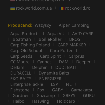
rockworld.com.ua
rockworld.ro
|
Producenci:
Wszyscy
Alpen Camping
|
|
Aqua Products
Aqua VU
AVID CARP
|
|
Boatman
BoilieRoller
BROS
|
|
|
|
Carp Fishing Poland
CARP MARKER
|
|
Carp Old School
Carp Porter
|
|
Carp Seeds
Carp Spirit
Carprus
|
|
|
CC Moore
Cygnet
DAM
Deeper
|
|
|
|
Delkim
Delphin
DUDI BAIT
|
|
|
DURACELL
Dynamite Baits
|
|
EKO BAITS
ENERGIZER
|
|
EnterpriseTackle
ESP
FIL
|
|
|
Fishstone
Fox
GABY
Gamakatsu
|
|
|
Gardner
Gazcamp
GREYS
GURU
|
|
|
|
Haibo
Haswing
Holdcarp
|
|
|
|