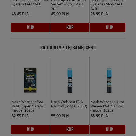
System Fast Melt
System - Slow Melt
System - Slow Melt
Bag
7m
Refill
Refi
45,49
PLN
49,99
PLN
28,99
PLN
17,
KUP
KUP
KUP
PRODUKTY Z TEJ SAMEJ SERII
Nash Webcast PVA
Nash Webcast PVA
Nash Webcast Ultra
Nas
Refill Super Narrow
Narrow (model 2023)
Weave PVA Narrow
Wid
(model 2023)
(model 2023)
32,99
PLN
55,99
PLN
55,99
PLN
55,
KUP
KUP
KUP