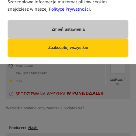
Szczegółowe informacje ma temat plików cookies
znajdziesz w naszej
Polityce Prywatności
.
tylko produkty na
"naszym magazynie"
Zmień ustawienia
(część opcji mogła zostać ukryta przez wybrany sposób filtrowania)
Opcja
Cena PLN
Ilość
Zaakceptuj wszystkie
55.99
Podaj ilość:
rozmiar 18mm x 7m (Super Narrow)
MPN: T8660
EAN: 5055108986607
dostępny
: 3
0,50
szt.
W PONIEDZIAŁEK
SPODZIEWANA WYSYŁKA
Wszystkie podane ceny zawierają podatek VAT
Producent:
Nash