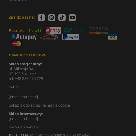
Znajdź nas na:
Płatności:
DANE KONTAKTOWE
Sklep stacjonarny:
ul. Mikołaja 9A,
47-400 Racibórz
tel. +48 883 474 729
Polska
[email protected]
pokaż jak dojechać na mapie google
Sklep internetowy:
[email protected]
www.rockworld.pl
Konto PLN:
51 1140 2004 0000 3102 3558 4460