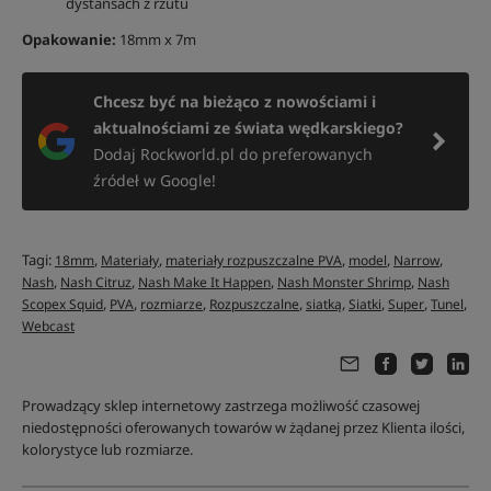
dystansach z rzutu
Opakowanie:
18mm x 7m
Chcesz być na bieżąco z nowościami i
aktualnościami ze świata wędkarskiego?
Dodaj Rockworld.pl do preferowanych
źródeł w Google!
Tagi:
,
,
,
,
,
18mm
Materiały
materiały rozpuszczalne PVA
model
Narrow
,
,
,
,
Nash
Nash Citruz
Nash Make It Happen
Nash Monster Shrimp
Nash
,
,
,
,
,
,
,
,
Scopex Squid
PVA
rozmiarze
Rozpuszczalne
siatką
Siatki
Super
Tunel
Webcast
Prowadzący sklep internetowy zastrzega możliwość czasowej
niedostępności oferowanych towarów w żądanej przez Klienta ilości,
kolorystyce lub rozmiarze.