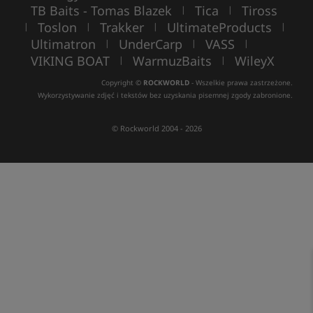
TB Baits - Tomas Blazek
Tica
Tiross
|
|
Toslon
Trakker
UltimateProducts
|
|
|
|
Ultimatron
UnderCarp
VASS
|
|
|
VIKING BOAT
WarmuzBaits
WileyX
|
|
Copyright ©
ROCKWORLD
- Wszelkie prawa zastrzeżone.
Wykorzystywanie zdjęć i tekstów bez uzyskania pisemnej zgody zabronione.
© Rockworld 2004 - 2026