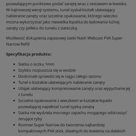
pozwalającym punktowo podać zanętę wraz z zestawem w łowisko.
W najnowszej wersji systemu, tunel zyskał kształt ułatwiający
nabieranie zanęty oraz szczelne opakowanie, którego wieczko
można wykorzystać jako niewielka łopatka do ładowania luźnej
zanęty czy pelletu do tunelu z siateczką.
Możliwość dokupienia zapasowej siatki Nash Webcast PVA Super
Narrow Refill
Specyfikacja produktu:
Siatka o oczku 1mm
Szybko rozpuszcza się w wodzie
Doskonale sprawdzi się w ciągu całego sezonu
Tunel o kształcie ułatwiającym nabieranie zanęty
Ubijak ułatwiający kompresowanie zanęty oraz wypychanie jej
z tunelu
Szczelne opakowanie z wieczkiem w kształcie łopatki
pozwalającej napełniać tunel sypką zanętą
Siatka nie wydziela mocnego zapachu mogącego odstraszyć
żerujące ryby
Rozmiar Super Narrow do tworzenia najbardziej
kompaktowych PVA stick, idealnych do łowienia na dalekich