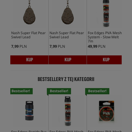
Nash Super Flat Pear
Nash Super Flat Pear
Fox Edges PVA Mesh
Nas
Swivel Lead
Swivel Lead
System - Slow Melt
7m
7,99
PLN
7,99
PLN
49,99
PLN
23,
KUP
KUP
KUP
BESTSELLERY Z TEJ KATEGORII
Bestseller!
Bestseller!
Bestseller!
Bes
Fox Edges Rapide Pva
Fox Edges PVA Mesh
Fox Edges PVA Mesh
Fox