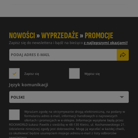
NOWOŚCI
»
WYPRZEDAŻE
»
PROMOCJE
Zapisz się do newslettera i bądź na bieżąco
z najlepszymi okazjami!
Zapisz się
Wypisz się
Język komunikacji
Wyrażam zgodę na otrzymywanie drogą elektroniczną, na podany w
formularzu adres e-mail, informacji handlowych o najnowszych
ofertach i promocjach w e-sklepie. Informacje wysyłane będą przez
ROCKWORLD Łukasz Pawlik z siedzibą w 48-130 Kietrz, ul. Kochanowskiego 21.
Udzielenie niniejszej zgody jest dobrowolne. Mogę ją wycofać w każdej chwili,
co skutkować będzie usunięciem mojego adresu e-mail z listy odbiorców
newslettera.