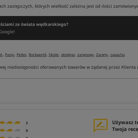
h zastępczych, których wielkość zależna jest od ilości zamówiony
ościami ze świata wędkarskiego?
Google!
,
,
,
,
,
,
,
,
VA
Pasty
Pellet
Rockworld
Skisłe
skisłego
zanętowy
Zanety
zapachu
ej niedostępności oferowanych towarów w żądanej przez Klienta ilo
Używasz t
2
Twoja rec
0