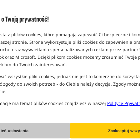
Opcja
rozmiar 4mm / 1kg
o Twoją prywatność!
MPN: 099
EAN: 200000077280
sta z plików cookies, które pomagają zapewnić Ci bezpieczne i ko
0,16
aszej stronie. Strona wykorzystuje pliki cookies do zapewnienia p
 ruchu oraz wyświetlania spersonalizowanych reklam przez partneró
rozmiar 12mm / 1kg
ok oraz Microsoft. Dzięki plikom cookies możemy zrozumieć Twoje p
MPN: 100
eklam do Twoich zainteresowań.
EAN: 200000077297
ć wszystkie pliki cookies, jednak nie jest to konieczne do korzysta
0,16
 zgody do swoich potrzeb - do Ciebie należy decyzja. Zgody możn
ie.
rozmiar 18mm / 1kg
MPN: 101
macje ma temat plików cookies znajdziesz w naszej
Polityce Prywat
EAN: 200000077303
0,16
ień ustawienia
Zaakceptuj wszy
Wszystkie podane ceny zawierają pod