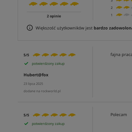
3
2
1
2 opinie
Większość użytkowników jest
bardzo zadowolon
fajna prac
5/5
potwierdzony zakup
Hubert@fox
23 lipca 2025
dodane na rockworld.pl
Polecam
5/5
potwierdzony zakup