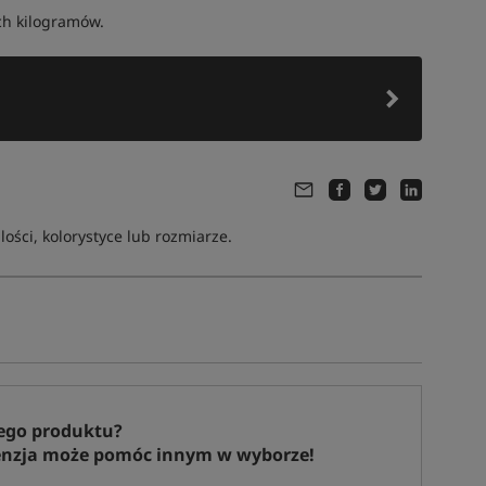
ch kilogramów.
ści, kolorystyce lub rozmiarze.
ego produktu?
enzja może pomóc innym w wyborze!
Tym produktem interesuje się:
80 osób