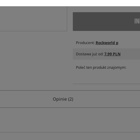
IN
Producent:
Rockworld p
Dostawa już od:
7.99 PLN
Poleć ten produkt znajomym:
Opinie (2)