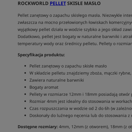
ROCKWORLD
PELLET
SKISŁE MASŁO
Pellet zanętowy o zapachu skisłego masła. Niezwykle in
zwłaszcza na mocno przełowionych łowiskach komercyjnyc
wyjątkowy pellet działa w wodzie szybko a jego skład zawi
Dodatkowo, pellet jest bogaty w naturalne barwniki i atra
temperatury wody oraz średnicy pelletu. Pellety o rozmi
Specyfikacja produktu:
Pellet zanętowy o zapachu skisłe masło
W składzie pelletu znajdziemy zboża, mączki rybne,
Zawiera naturalne barwniki
Bogaty aromat
Pellety w rozmiarze 12mm i 18mm posiadają otwór po
Rozmiar 4mm jest idealny do stosowania w workach
Czas rozpuszczania w wodzie od 2 do 6h (w zależnoś
Doskonały do luźnego nęcenia lub do stosowania z
Dostępne rozmiary:
4mm, 12mm (z otworem), 18mm (z o