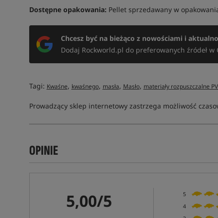
Dostępne opakowania:
Pellet sprzedawany w opakowaniac
Chcesz być na bieżąco z nowościami i aktualn
Dodaj Rockworld.pl do preferowanych źródeł w 
Tagi:
,
,
,
,
Kwaśne
kwaśnego
masła
Masło
materiały rozpuszczalne P
Prowadzący sklep internetowy zastrzega możliwość czasow
OPINIE
5,00/5
5
4