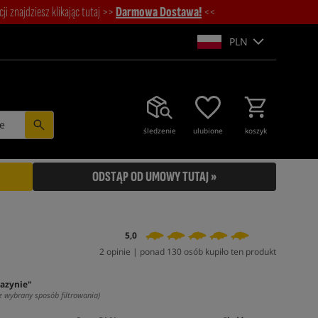
i znajdziesz klikając tutaj >>
Darmowa Dostawa!
<<
PLN
e
śledzenie
ulubione
koszyk
ODSTĄP OD UMOWY TUTAJ »
5,0
2 opinie | ponad 130 osób kupiło ten produkt
azynie"
z wybrany sposób filtrowania)