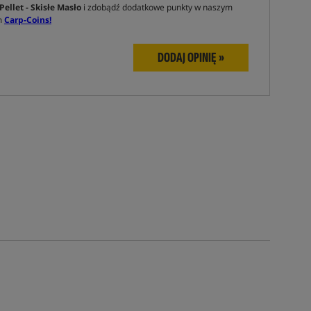
ellet - Skisłe Masło
i zdobądź dodatkowe punkty w naszym
m
Carp-Coins!
DODAJ OPINIĘ »