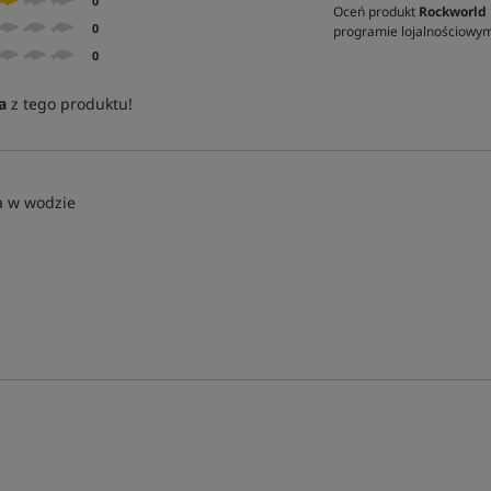
0
Oceń produkt
Rockworld P
0
programie lojalnościowy
0
a
z tego produktu!
a w wodzie