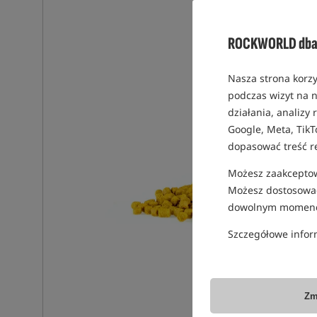
ROCKWORLD dba 
Nasza strona korzy
podczas wizyt na n
działania, analizy
Google, Meta, TikT
dopasować treść r
Możesz zaakceptowa
Możesz dostosować
dowolnym momenc
Szczegółowe infor
Zm