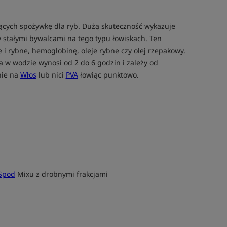
ących spożywkę dla ryb. Dużą skuteczność wykazuje
stałymi bywalcami na tego typu łowiskach. Ten
e i rybne, hemoglobinę, oleje rybne czy olej rzepakowy.
ia w wodzie wynosi od 2 do 6 godzin i zależy od
nie na
Włos
lub nici
PVA
łowiąc punktowo.
Spod
Mixu z drobnymi frakcjami