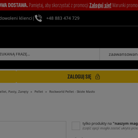
WA DOSTAWA.
Pamiętaj, aby skorzystać z promocji
Zaloguj się!
Warunki promocj
dowoleni klienci
|
+48 883 474 729
zaawansowan
ZALOGUJ SIĘ
ellet, Pasty, Zanęty
Pellet
Rockworld Pellet - Skisłe Masło
tylko produkty na
"naszym mag
(część opcji mogła zostać ukryta prze