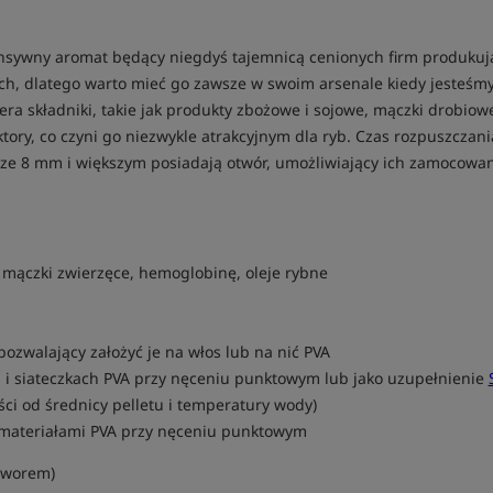
tensywny aromat będący niegdyś tajemnicą cenionych firm produkuj
h, dlatego warto mieć go zawsze w swoim arsenale kiedy jesteśmy 
era składniki, takie jak produkty zbożowe i sojowe, mączki drobiow
ktory, co czyni go niezwykle atrakcyjnym dla ryb. Czas rozpuszczan
arze 8 mm i większym posiadają otwór, umożliwiający ich zamocowa
 mączki zwierzęce, hemoglobinę, oleje rybne
zwalający założyć je na włos lub na nić PVA
 i siateczkach PVA przy nęceniu punktowym lub jako uzupełnienie
ci od średnicy pelletu i temperatury wody)
 materiałami PVA przy nęceniu punktowym
tworem)