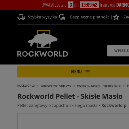
UWAGA! zostało:
3
dni
13:09:42
Trwa akcja
DARMO
Szybka wysyłka
|
Bezpieczne płatności
|
Za
MENU
ROCKWORLD
Wędkarstwo Karpiowe
Przynęty, zanęty i nęcenie karpi
P
Rockworld Pellet
- Skisłe Masło
Pellet zanętowy o zapachu skisłego masła /
Rockworld p