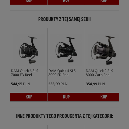
KUP
KUP
KUP
PRODUKTY Z TEJ SAMEJ SERII
DAM Quick 6 SLS
DAM Quick 4 SLS
DAM Quick 2 SLS
DAM
7000 FD Reel
8000 FD Reel
8000 Carp Reel
SLS
544,95
PLN
533,99
PLN
354,99
PLN
414
KUP
KUP
KUP
INNE PRODUKTY TEGO PRODUCENTA Z TEJ KATEGORII: