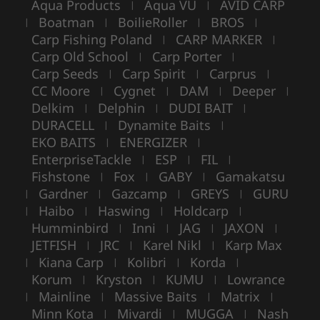
Aqua Products
Aqua VU
AVID CARP
|
|
Boatman
BoilieRoller
BROS
|
|
|
|
Carp Fishing Poland
CARP MARKER
|
|
Carp Old School
Carp Porter
|
|
Carp Seeds
Carp Spirit
Carprus
|
|
|
CC Moore
Cygnet
DAM
Deeper
|
|
|
|
Delkim
Delphin
DUDI BAIT
|
|
|
DURACELL
Dynamite Baits
|
|
EKO BAITS
ENERGIZER
|
|
EnterpriseTackle
ESP
FIL
|
|
|
Fishstone
Fox
GABY
Gamakatsu
|
|
|
Gardner
Gazcamp
GREYS
GURU
|
|
|
|
Haibo
Haswing
Holdcarp
|
|
|
|
Humminbird
Inni
JAG
JAXON
|
|
|
|
JETFISH
JRC
Karel Nikl
Karp Max
|
|
|
Kiana Carp
Kolibri
Korda
|
|
|
|
Korum
Kryston
KUMU
Lowrance
|
|
|
Mainline
Massive Baits
Matrix
|
|
|
|
Minn Kota
Mivardi
MUGGA
Nash
|
|
|