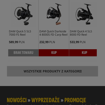
DAM Quick 5 SLS
DAM Quick Darkside
DAM Quick 4 SLS
DAM
7000 FS Reel
4 8000S FD Carp Reel
8000 FD Reel
4 S
589,99
PLN
232,99
PLN
533,99
PLN
264
BRAK TOWARU
KUP
KUP
WSZYSTKIE PRODUKTY Z KATEGORII
NOWOŚCI
»
WYPRZEDAŻE
»
PROMOCJE