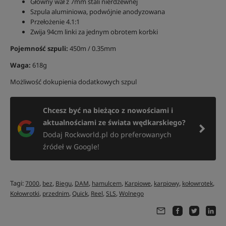
Główny wał z 7mm stali nierdzewnej
Szpula aluminiowa, podwójnie anodyzowana
Przełożenie 4.1:1
Zwija 94cm linki za jednym obrotem korbki
Pojemność szpuli:
450m / 0.35mm
Waga:
618g
Możliwość dokupienia dodatkowych szpul
Chcesz być na bieżąco z nowościami i
aktualnościami ze świata wędkarskiego?
Dodaj Rockworld.pl do preferowanych
źródeł w Google!
Tagi:
,
,
,
,
,
,
,
,
7000
bez
Biegu
DAM
hamulcem
Karpiowe
karpiowy
kołowrotek
,
,
,
,
,
Kołowrotki
przednim
Quick
Reel
SLS
Wolnego