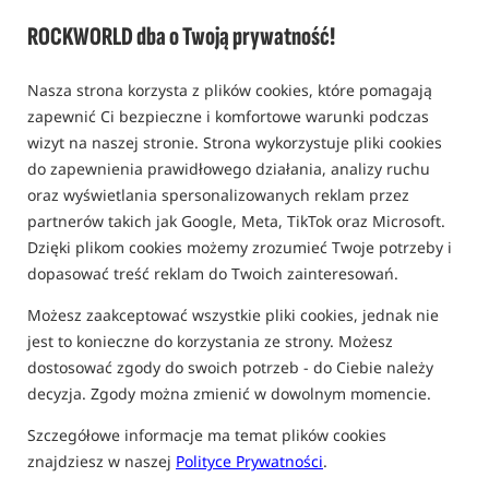
ROCKWORLD dba o Twoją prywatność!
Nasza strona korzysta z plików cookies, które pomagają
zapewnić Ci bezpieczne i komfortowe warunki podczas
wizyt na naszej stronie. Strona wykorzystuje pliki cookies
do zapewnienia prawidłowego działania, analizy ruchu
oraz wyświetlania spersonalizowanych reklam przez
partnerów takich jak Google, Meta, TikTok oraz Microsoft.
Dzięki plikom cookies możemy zrozumieć Twoje potrzeby i
dopasować treść reklam do Twoich zainteresowań.
Możesz zaakceptować wszystkie pliki cookies, jednak nie
jest to konieczne do korzystania ze strony. Możesz
dostosować zgody do swoich potrzeb - do Ciebie należy
decyzja. Zgody można zmienić w dowolnym momencie.
Szczegółowe informacje ma temat plików cookies
znajdziesz w naszej
Polityce Prywatności
.
tylko produkty na
"naszym magazynie"
(część opcji mogła zostać ukryta przez wybrany sposób filtrowania)