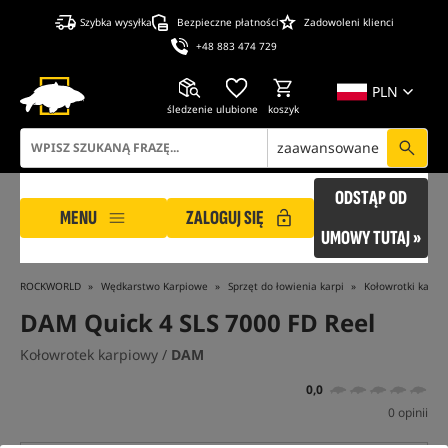
Szybka wysyłka
Bezpieczne płatności
Zadowoleni klienci
+48 883 474 729
PLN
śledzenie
ulubione
koszyk
zaawansowane
ODSTĄP OD
MENU
ZALOGUJ SIĘ
UMOWY TUTAJ »
ROCKWORLD
Wędkarstwo Karpiowe
Sprzęt do łowienia karpi
Kołowrotki karpi
DAM Quick 4 SLS 7000 FD Reel
Kołowrotek karpiowy /
DAM
0,0
0 opinii