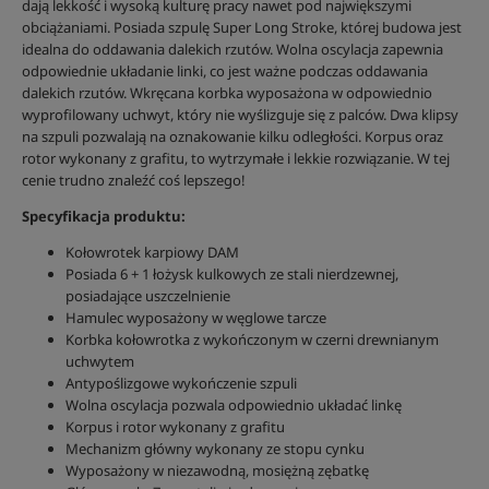
dają lekkość i wysoką kulturę pracy nawet pod największymi
obciążaniami. Posiada szpulę Super Long Stroke, której budowa jest
idealna do oddawania dalekich rzutów. Wolna oscylacja zapewnia
odpowiednie układanie linki, co jest ważne podczas oddawania
dalekich rzutów. Wkręcana korbka wyposażona w odpowiednio
wyprofilowany uchwyt, który nie wyślizguje się z palców. Dwa klipsy
na szpuli pozwalają na oznakowanie kilku odległości. Korpus oraz
rotor wykonany z grafitu, to wytrzymałe i lekkie rozwiązanie. W tej
cenie trudno znaleźć coś lepszego!
Specyfikacja produktu:
Kołowrotek karpiowy DAM
Posiada 6 + 1 łożysk kulkowych ze stali nierdzewnej,
posiadające uszczelnienie
Hamulec wyposażony w węglowe tarcze
Korbka kołowrotka z wykończonym w czerni drewnianym
uchwytem
Antypoślizgowe wykończenie szpuli
Wolna oscylacja pozwala odpowiednio układać linkę
Korpus i rotor wykonany z grafitu
Mechanizm główny wykonany ze stopu cynku
Wyposażony w niezawodną, mosiężną zębatkę