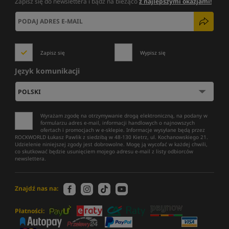
Zapisz się do newslettera i bądź na bieżąco
z najlepszymi okazjami!
Zapisz się
Wypisz się
Język komunikacji
Wyrażam zgodę na otrzymywanie drogą elektroniczną, na podany w
formularzu adres e-mail, informacji handlowych o najnowszych
ofertach i promocjach w e-sklepie. Informacje wysyłane będą przez
ROCKWORLD Łukasz Pawlik z siedzibą w 48-130 Kietrz, ul. Kochanowskiego 21.
Udzielenie niniejszej zgody jest dobrowolne. Mogę ją wycofać w każdej chwili,
co skutkować będzie usunięciem mojego adresu e-mail z listy odbiorców
newslettera.
Znajdź nas na:
Płatności: