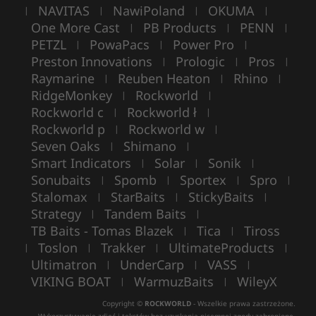
NAVITAS
NawiPoland
OKUMA
|
|
|
|
One More Cast
PB Products
PENN
|
|
|
PETZL
PowaPacs
Power Pro
|
|
|
Preston Innovations
Prologic
Pros
|
|
|
Raymarine
Reuben Heaton
Rhino
|
|
|
RidgeMonkey
Rockworld
|
|
Rockworld c
Rockworld ł
|
|
Rockworld p
Rockworld w
|
|
Seven Oaks
Shimano
|
|
Smart Indicators
Solar
Sonik
|
|
|
Sonubaits
Spomb
Sportex
Spro
|
|
|
|
Stalomax
StarBaits
StickyBaits
|
|
|
Strategy
Tandem Baits
|
|
TB Baits - Tomas Blazek
Tica
Tiross
|
|
Toslon
Trakker
UltimateProducts
|
|
|
|
Ultimatron
UnderCarp
VASS
|
|
|
VIKING BOAT
WarmuzBaits
WileyX
|
|
Copyright ©
ROCKWORLD
- Wszelkie prawa zastrzeżone.