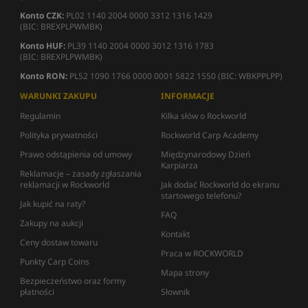
Konto CZK:
PL02 1140 2004 0000 3312 1316 1429
(BIC: BREXPLPWMBK)
Konto HUF:
PL39 1140 2004 0000 3012 1316 1783
(BIC: BREXPLPWMBK)
Konto RON:
PL52 1090 1766 0000 0001 5822 1550 (BIC: WBKPPLPP)
WARUNKI ZAKUPU
INFORMACJE
Regulamin
Kilka słów o Rockworld
Polityka prywatności
Rockworld Carp Academy
Prawo odstąpienia od umowy
Międzynarodowy Dzień
Karpiarza
Reklamacje – zasady zgłaszania
reklamacji w Rockworld
Jak dodać Rockworld do ekranu
startowego telefonu?
Jak kupić na raty?
FAQ
Zakupy na aukcji
Kontakt
Ceny dostaw towaru
Praca w ROCKWORLD
Punkty Carp Coins
Mapa strony
Bezpieczeństwo oraz formy
płatności
Słownik