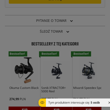
PYTANIE O TOWAR
ŚLEDŹ TOWAR
BESTSELLERY Z TEJ KATEGORII
Bestseller!
Bestseller!
Bestseller!
Bes
Okuma Custom Black
Sonik XTRACTOR+
Mivardi Speedex Spod
Son
5000 Reel
500
274,99
PLN
229,99
PLN
314,99
PLN
310
Tym produktem interesuje się:
5 osób