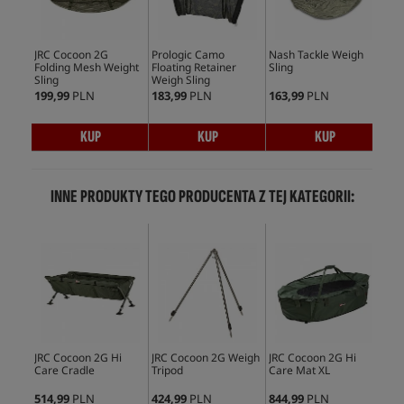
JRC Cocoon 2G
Prologic Camo
Nash Tackle Weigh
Sta
Folding Mesh Weight
Floating Retainer
Sling
Con
Sling
Weigh Sling
Wei
199,99
PLN
183,99
PLN
163,99
PLN
292
KUP
KUP
KUP
INNE PRODUKTY TEGO PRODUCENTA Z TEJ KATEGORII:
Wy
JRC Cocoon 2G Hi
JRC Cocoon 2G Weigh
JRC Cocoon 2G Hi
JRC
Care Cradle
Tripod
Care Mat XL
Rec
514,99
PLN
424,99
PLN
844,99
PLN
236