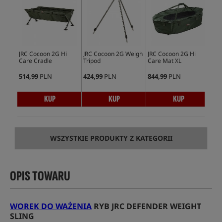
JRC Cocoon 2G Hi
JRC Cocoon 2G Weigh
JRC Cocoon 2G Hi
JRC
Care Cradle
Tripod
Care Mat XL
Rec
514,99
PLN
424,99
PLN
844,99
PLN
236
KUP
KUP
KUP
WSZYSTKIE PRODUKTY Z KATEGORII
OPIS TOWARU
WOREK DO WAŻENIA
RYB JRC DEFENDER WEIGHT
SLING