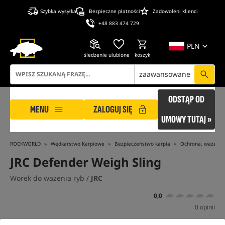
Szybka wysyłka
Bezpieczne płatności
Zadowoleni klienci
+48 883 474 729
PLN
śledzenie
ulubione
koszyk
zaawansowane
ODSTĄP OD
MENU
ZALOGUJ SIĘ
UMOWY TUTAJ »
ROCKWORLD
Wędkarstwo Karpiowe
Bezpieczeństwo karpia
Ochrona, ważenie 
JRC Defender Weigh Sling
Worek do ważenia ryb /
JRC
0,0
0 opinii