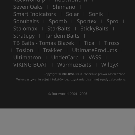
Seven Oaks
Shimano
|
|
Smart Indicators
Solar
Sonik
|
|
|
Sonubaits
Spomb
Sportex
Spro
|
|
|
|
Stalomax
StarBaits
StickyBaits
|
|
|
Strategy
Tandem Baits
|
|
TB Baits - Tomas Blazek
Tica
Tiross
|
|
Toslon
Trakker
UltimateProducts
|
|
|
|
Ultimatron
UnderCarp
VASS
|
|
|
VIKING BOAT
WarmuzBaits
WileyX
|
|
Copyright ©
ROCKWORLD
- Wszelkie prawa zastrzeżone.
Wykorzystywanie zdjęć i tekstów bez uzyskania pisemnej zgody zabronione.
© Rockworld 2004 - 2026