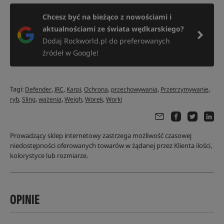
Chcesz być na bieżąco z nowościami i
aktualnościami ze świata wędkarskiego?
Dodaj Rockworld.pl do preferowanych
źródeł w Google!
Tagi:
,
,
,
,
,
,
Defender
JRC
Karpi
Ochrona
przechowywania
Przetrzymywanie
,
,
,
,
,
ryb
Sling
ważenia
Weigh
Worek
Worki
Prowadzący sklep internetowy zastrzega możliwość czasowej
niedostępności oferowanych towarów w żądanej przez Klienta ilości,
kolorystyce lub rozmiarze.
OPINIE