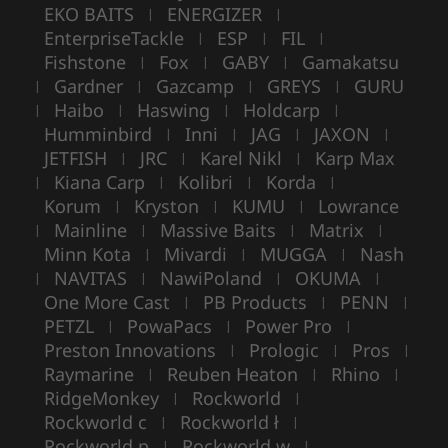
EKO BAITS
ENERGIZER
|
|
EnterpriseTackle
ESP
FIL
|
|
|
Fishstone
Fox
GABY
Gamakatsu
|
|
|
Gardner
Gazcamp
GREYS
GURU
|
|
|
|
Haibo
Haswing
Holdcarp
|
|
|
|
Humminbird
Inni
JAG
JAXON
|
|
|
|
JETFISH
JRC
Karel Nikl
Karp Max
|
|
|
Kiana Carp
Kolibri
Korda
|
|
|
|
Korum
Kryston
KUMU
Lowrance
|
|
|
Mainline
Massive Baits
Matrix
|
|
|
|
Minn Kota
Mivardi
MUGGA
Nash
|
|
|
NAVITAS
NawiPoland
OKUMA
|
|
|
|
One More Cast
PB Products
PENN
|
|
|
PETZL
PowaPacs
Power Pro
|
|
|
Preston Innovations
Prologic
Pros
|
|
|
Raymarine
Reuben Heaton
Rhino
|
|
|
RidgeMonkey
Rockworld
|
|
Rockworld c
Rockworld ł
|
|
Rockworld p
Rockworld w
|
|