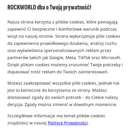
ROCKWORLD dba o Twoją prywatność!
Nasza strona korzysta z plików cookies, które pomagają
zapewnić Ci bezpieczne i komfortowe warunki podczas
wizyt na naszej stronie. Strona wykorzystuje pliki cookies
do zapewnienia prawidłowego działania, analizy ruchu
oraz wyświetlania spersonalizowanych reklam przez
partnerów takich jak Google, Meta, TikTok oraz Microsoft.
Dzięki plikom cookies możemy zrozumieć Twoje potrzeby i
dopasować treść reklam do Twoich zainteresowań.
Możesz zaakceptować wszystkie pliki cookies, jednak nie
jest to konieczne do korzystania ze strony. Możesz
dostosować zgody do swoich potrzeb - do Ciebie należy
decyzja. Zgody można zmienić w dowolnym momencie.
Szczegółowe informacje ma temat plików cookies
znajdziesz w naszej
Polityce Prywatności
.
tylko produkty na
"naszym magazynie"
(część opcji mogła zostać ukryta przez wybrany sposób filtrowania)