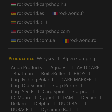
rockworld-carpshop.hu
|
rockworld.es
rockworld.fr
|
|
rockworld.lt
|
rockworld-carpshop.com
|
rockworld.com.ua
rockworld.ro
|
Producenci:
Wszyscy
Alpen Camping
|
|
Aqua Products
Aqua VU
AVID CARP
|
|
Boatman
BoilieRoller
BROS
|
|
|
|
Carp Fishing Poland
CARP MARKER
|
|
Carp Old School
Carp Porter
|
|
Carp Seeds
Carp Spirit
Carprus
|
|
|
CC Moore
Cygnet
DAM
Deeper
|
|
|
|
Delkim
Delphin
DUDI BAIT
|
|
|
DURACELL
Dynamite Baits
|
|