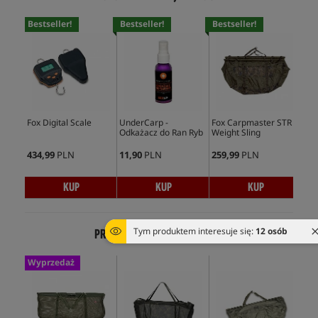
Bestseller!
Bestseller!
Bestseller!
Bes
Fox Digital Scale
UnderCarp -
Fox Carpmaster STR
Tra
Odkażacz do Ran Ryb
Weight Sling
Ret
434,99
PLN
11,90
PLN
259,99
PLN
274
KUP
KUP
KUP
Tym produktem interesuje się:
12 osób
PRODUKTY Z TEJ SAMEJ SERII
Wyprzedaż