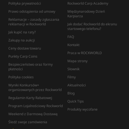
Polityka prywatności
Rockworld Carp Academy
Prawo odstąpienia od umowy
Międzynarodowy Dzień
Karpiarza
Reklamacje – zasady zgłaszania
reklamacji w Rockworld
Jak dodać Rockworld do ekranu
startowego telefonu?
Jak kupić na raty?
FAQ
Zakupy na aukcji
Kontakt
Ceny dostaw towaru
Praca w ROCKWORLD
Punkty Carp Coins
Mapa strony
Bezpieczeństwo oraz formy
płatności
Słownik
Polityka cookies
Filmy
Wyniki Konkursów+
Aktualności
organizowanych przez Rockworld
Blog
Regulamin Karty Rabatowej
Quick Tips
Program Lojalnościowy Rockworld
Produkty wycofane
Weekend z Darmową Dostawą
Śledź swoje zamówienia