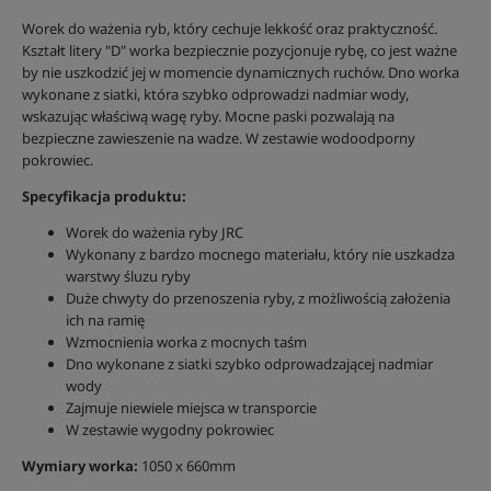
Worek do ważenia ryb, który cechuje lekkość oraz praktyczność.
Kształt litery "D" worka bezpiecznie pozycjonuje rybę, co jest ważne
by nie uszkodzić jej w momencie dynamicznych ruchów. Dno worka
wykonane z siatki, która szybko odprowadzi nadmiar wody,
wskazując właściwą wagę ryby. Mocne paski pozwalają na
bezpieczne zawieszenie na wadze. W zestawie wodoodporny
pokrowiec.
Specyfikacja produktu:
Worek do ważenia ryby JRC
Wykonany z bardzo mocnego materiału, który nie uszkadza
warstwy śluzu ryby
Duże chwyty do przenoszenia ryby, z możliwością założenia
ich na ramię
Wzmocnienia worka z mocnych taśm
Dno wykonane z siatki szybko odprowadzającej nadmiar
wody
Zajmuje niewiele miejsca w transporcie
W zestawie wygodny pokrowiec
Wymiary worka:
1050 x 660mm