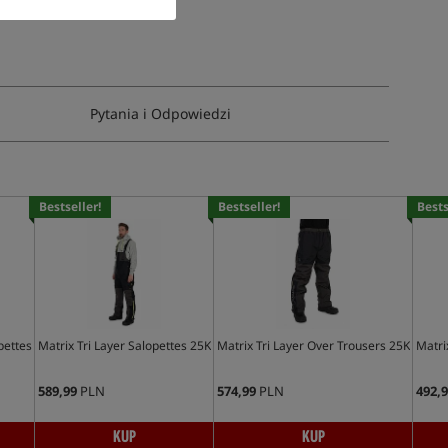
Pytania i Odpowiedzi
Bestseller!
Bestseller!
Bests
pettes
Matrix Tri Layer Salopettes 25K
Matrix Tri Layer Over Trousers 25K
Matri
589,99
PLN
574,99
PLN
492,9
KUP
KUP