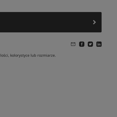
ści, kolorystyce lub rozmiarze.
Tym produktem interesuje się:
8 osób