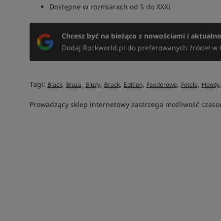
Dostępne w rozmiarach od S do XXXL
Chcesz być na bieżąco z nowościami i aktualn
Dodaj Rockworld.pl do preferowanych źródeł w 
Tagi:
,
,
,
,
,
,
,
Black
Bluza
Bluzy
Brack
Edition
Feederowe
Fotele
Hoody
Prowadzący sklep internetowy zastrzega możliwość czasow