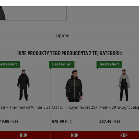
Opinie
INNE PRODUKTY TEGO PRODUCENTA Z TEJ KATEGORII:
estseller!
Bestseller!
Bestseller!
atrix Therma-Foil Winter Suit
Matrix Tri Layer Jacket 25K
Matrix Ultra-Light Salo
49,99
PLN
579,99
PLN
287,49
PLN
KUP
KUP
KUP