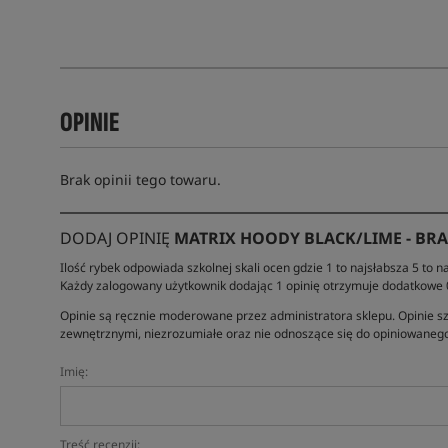
OPINIE
Brak opinii tego towaru.
DODAJ OPINIĘ
MATRIX HOODY BLACK/LIME - BR
Ilość rybek odpowiada szkolnej skali ocen gdzie 1 to najsłabsza 5 to na
Każdy zalogowany użytkownik dodając 1 opinię otrzymuje dodatkowe
Opinie są ręcznie moderowane przez administratora sklepu. Opinie sz
zewnętrznymi, niezrozumiałe oraz nie odnoszące się do opiniowanego
Imię:
Treść recenzji: