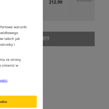
212.99
Brak produktu
mfortowe warunki
rawidłowego
DUKT WYCOFANY Z OFERTY
w takich jak
otrzeby i
nia ze strony.
a zmienić w
ności
.
stkie