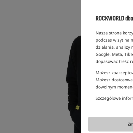
ROCKWORLD dba 
Nasza strona korzy
podczas wizyt na n
działania, analizy
Google, Meta, TikT
dopasować treść r
Możesz zaakceptowa
Możesz dostosować
dowolnym momenc
Szczegółowe infor
Zm