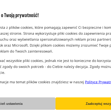
rozmiar S
MPN: GPR286
o Twoją prywatność!
EAN: 5056212161591
sta z plików cookies, które pomagają zapewnić Ci bezpieczne i ko
aszej stronie. Strona wykorzystuje pliki cookies do zapewnienia p
PRO
 ruchu oraz wyświetlania spersonalizowanych reklam przez partneró
ok oraz Microsoft. Dzięki plikom cookies możemy zrozumieć Twoje p
eklam do Twoich zainteresowań.
ć wszystkie pliki cookies, jednak nie jest to konieczne do korzysta
 zgody do swoich potrzeb - do Ciebie należy decyzja. Zgody możn
ie.
macje ma temat plików cookies znajdziesz w naszej
Polityce Prywat
ień ustawienia
Zaakceptuj wszy