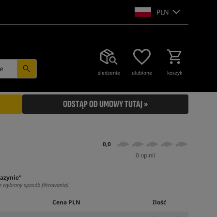
PLN
e
śledzenie
ulubione
koszyk
ODSTĄP OD UMOWY TUTAJ »
0,0
0 opinii
azynie"
z wybrany sposób filtrowania)
Cena PLN
Ilość