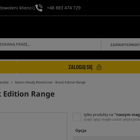
dowoleni klienci
|
+48 883 474 729
zaawansowan
ZALOGUJ SIĘ
arskie
Matrix Hoody Black/Lime - Brack Edition Range
 Edition Range
tylko produkty na
"naszym mag
(część opcji mogła zostać ukryta prze
Opcja