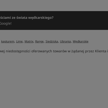
ościami ze świata wędkarskiego?
Google!
,
,
,
,
,
,
,
kapturem
Lime
Matrix
Range
Siedziska
Ubrania
Wędkarskie
ej niedostępności oferowanych towarów w żądanej przez Klienta ilo