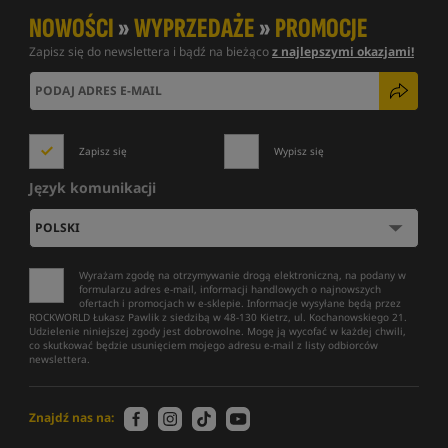
NOWOŚCI
»
WYPRZEDAŻE
»
PROMOCJE
Zapisz się do newslettera i bądź na bieżąco
z najlepszymi okazjami!
Zapisz się
Wypisz się
Język komunikacji
Wyrażam zgodę na otrzymywanie drogą elektroniczną, na podany w
formularzu adres e-mail, informacji handlowych o najnowszych
ofertach i promocjach w e-sklepie. Informacje wysyłane będą przez
ROCKWORLD Łukasz Pawlik z siedzibą w 48-130 Kietrz, ul. Kochanowskiego 21.
Udzielenie niniejszej zgody jest dobrowolne. Mogę ją wycofać w każdej chwili,
co skutkować będzie usunięciem mojego adresu e-mail z listy odbiorców
newslettera.
Znajdź nas na: