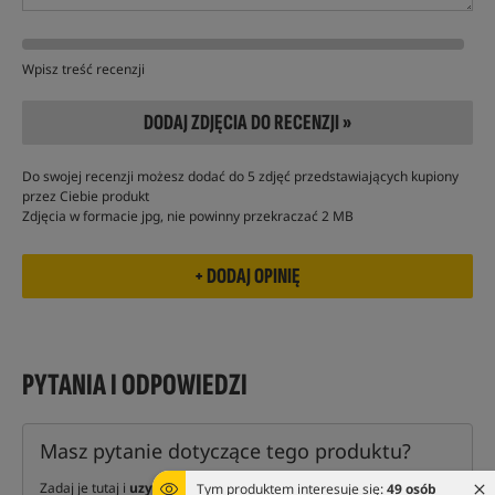
Wpisz treść recenzji
DODAJ ZDJĘCIA DO RECENZJI »
Do swojej recenzji możesz dodać do 5 zdjęć przedstawiających kupiony
przez Ciebie produkt
Zdjęcia w formacie jpg, nie powinny przekraczać 2 MB
PYTANIA I ODPOWIEDZI
Masz pytanie dotyczące tego produktu?
Zadaj je tutaj i
uzyskaj odpowiedź
naszych ekspertów oraz
Tym produktem interesuje się:
49 osób