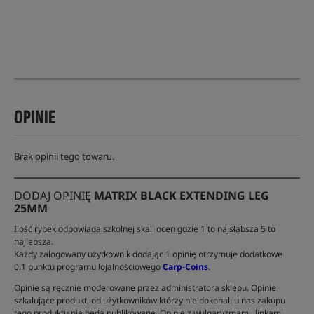
OPINIE
Brak opinii tego towaru.
DODAJ OPINIĘ
MATRIX BLACK EXTENDING LEG
25MM
Ilość rybek odpowiada szkolnej skali ocen gdzie 1 to najsłabsza 5 to
najlepsza.
Każdy zalogowany użytkownik dodając 1 opinię otrzymuje dodatkowe
0.1 punktu programu lojalnościowego
Carp-Coins
.
Opinie są ręcznie moderowane przez administratora sklepu. Opinie
szkalujące produkt, od użytkowników którzy nie dokonali u nas zakupu
tego produktu nie będą publikowane. Opinie z wulgaryzmami, linkami