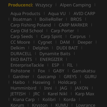
Producenci:
Wszyscy
Alpen Camping
|
|
Aqua Products
Aqua VU
AVID CARP
|
|
Boatman
BoilieRoller
BROS
|
|
|
|
Carp Fishing Poland
CARP MARKER
|
|
Carp Old School
Carp Porter
|
|
Carp Seeds
Carp Spirit
Carprus
|
|
|
CC Moore
Cygnet
DAM
Deeper
|
|
|
|
Delkim
Delphin
DUDI BAIT
|
|
|
DURACELL
Dynamite Baits
|
|
EKO BAITS
ENERGIZER
|
|
EnterpriseTackle
ESP
FIL
|
|
|
Fishstone
Fox
GABY
Gamakatsu
|
|
|
Gardner
Gazcamp
GREYS
GURU
|
|
|
|
Haibo
Haswing
Holdcarp
|
|
|
|
Humminbird
Inni
JAG
JAXON
|
|
|
|
JETFISH
JRC
Karel Nikl
Karp Max
|
|
|
Kiana Carp
Kolibri
Korda
|
|
|
|
Korum
Kryston
KUMU
Lowrance
|
|
|