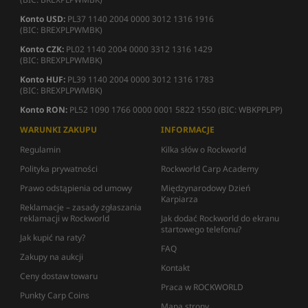
Konto USD:
PL37 1140 2004 0000 3012 1316 1916
(BIC: BREXPLPWMBK)
Konto CZK:
PL02 1140 2004 0000 3312 1316 1429
(BIC: BREXPLPWMBK)
Konto HUF:
PL39 1140 2004 0000 3012 1316 1783
(BIC: BREXPLPWMBK)
Konto RON:
PL52 1090 1766 0000 0001 5822 1550 (BIC: WBKPPLPP)
WARUNKI ZAKUPU
INFORMACJE
Regulamin
Kilka słów o Rockworld
Polityka prywatności
Rockworld Carp Academy
Prawo odstąpienia od umowy
Międzynarodowy Dzień
Karpiarza
Reklamacje – zasady zgłaszania
reklamacji w Rockworld
Jak dodać Rockworld do ekranu
startowego telefonu?
Jak kupić na raty?
FAQ
Zakupy na aukcji
Kontakt
Ceny dostaw towaru
Praca w ROCKWORLD
Punkty Carp Coins
Mapa strony