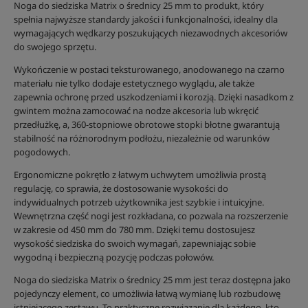
Noga do siedziska Matrix o średnicy 25 mm to produkt, który
spełnia najwyższe standardy jakości i funkcjonalności, idealny dla
wymagających wędkarzy poszukujących niezawodnych akcesoriów
do swojego sprzętu.
Wykończenie w postaci teksturowanego, anodowanego na czarno
materiału nie tylko dodaje estetycznego wyglądu, ale także
zapewnia ochronę przed uszkodzeniami i korozją. Dzięki nasadkom z
gwintem można zamocować na nodze akcesoria lub wkręcić
przedłużkę, a, 360-stopniowe obrotowe stopki błotne gwarantują
stabilność na różnorodnym podłożu, niezależnie od warunków
pogodowych.
Ergonomiczne pokrętło z łatwym uchwytem umożliwia prostą
regulację, co sprawia, że dostosowanie wysokości do
indywidualnych potrzeb użytkownika jest szybkie i intuicyjne.
Wewnętrzna część nogi jest rozkładana, co pozwala na rozszerzenie
w zakresie od 450 mm do 780 mm. Dzięki temu dostosujesz
wysokość siedziska do swoich wymagań, zapewniając sobie
wygodną i bezpieczną pozycję podczas połowów.
Noga do siedziska Matrix o średnicy 25 mm jest teraz dostępna jako
pojedynczy element, co umożliwia łatwą wymianę lub rozbudowę
istniejącego zestawu. To praktyczne rozwiązanie dla każdego, kto