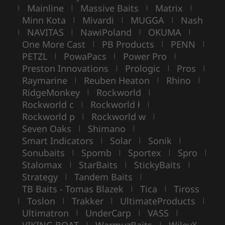
Mainline
Massive Baits
Matrix
|
|
|
|
Minn Kota
Mivardi
MUGGA
Nash
|
|
|
NAVITAS
NawiPoland
OKUMA
|
|
|
|
One More Cast
PB Products
PENN
|
|
|
PETZL
PowaPacs
Power Pro
|
|
|
Preston Innovations
Prologic
Pros
|
|
|
Raymarine
Reuben Heaton
Rhino
|
|
|
RidgeMonkey
Rockworld
|
|
Rockworld c
Rockworld ł
|
|
Rockworld p
Rockworld w
|
|
Seven Oaks
Shimano
|
|
Smart Indicators
Solar
Sonik
|
|
|
Sonubaits
Spomb
Sportex
Spro
|
|
|
|
Stalomax
StarBaits
StickyBaits
|
|
|
Strategy
Tandem Baits
|
|
TB Baits - Tomas Blazek
Tica
Tiross
|
|
Toslon
Trakker
UltimateProducts
|
|
|
|
Ultimatron
UnderCarp
VASS
|
|
|
VIKING BOAT
WarmuzBaits
WileyX
|
|