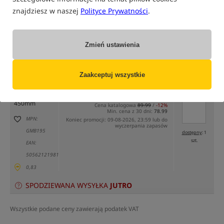
znajdziesz w naszej
Polityce Prywatności
.
Zmień ustawienia
tylko produkty na
"naszym magazynie"
(część opcji mogła zostać ukryta przez wybrany sposób filtrowania)
Zaakceptuj wszystkie
Opcja
Cena PLN
Ilość
78.99
Podaj ilość:
model 25mm /
450mm
Cena katalogowa
89.99
/
-12%
Min. cena z 30 dni:
78.99
MPN:
Koniec promocji: 09-08-2026, 23:59 lub do
wyczerpania zapasów
GMB195
dostępny
: 1
szt.
EAN:
5056212198115
0,83
SPODZIEWANA WYSYŁKA
JUTRO
Wszystkie podane ceny zawierają podatek VAT