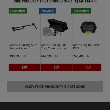
INNE PRODUKTY TEGO PRODUCENTA Z TEJ KATEGORII:
Bestseller!
Nowość!
Bestseller!
Bes
Matrix X Strong Side
Matrix Sliding Side
Matrix Digital Clicker
Mat
Support Arm
Tray Cover - Large
PRO
Tra
196,99
PLN
669,99
PLN
246,49
PLN
504
KUP
KUP
KUP
WSZYSTKIE PRODUKTY Z KATEGORII