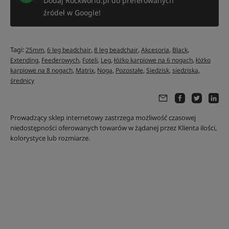
Dodaj Rockworld.pl do preferowanych
źródeł w Google!
Tagi:
,
,
,
,
,
25mm
6 leg beadchair
8 leg beadchair
Akcesoria
Black
,
,
,
,
,
Extending
Feederowych
Foteli
Leg
łóżko karpiowe na 6 nogach
łóżko
,
,
,
,
,
,
karpiowe na 8 nogach
Matrix
Noga
Pozostałe
Siedzisk
siedziska
średnicy
Prowadzący sklep internetowy zastrzega możliwość czasowej
niedostępności oferowanych towarów w żądanej przez Klienta ilości,
kolorystyce lub rozmiarze.