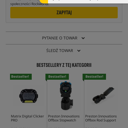
społeczności Rockworld!
ZAPYTAJ
PYTANIE O TOWAR
ŚLEDŹ TOWAR
BESTSELLERY Z TEJ KATEGORII
Bestseller!
Bestseller!
Bestseller!
Bes
Matrix Digital Clicker
Preston Innovations
Preston Innovations
Pre
PRO
Offbox Stopwatch
Offbox Rod Support
Abs
Wat