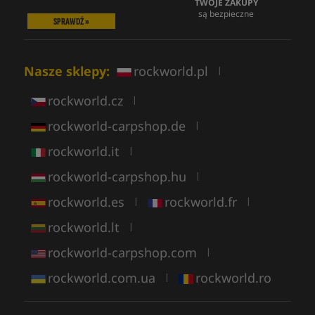
TWOJE ZAKUPY
są bezpieczne
SPRAWDŹ »
Nasze sklepy:
rockworld.pl
|
rockworld.cz
|
rockworld-carpshop.de
|
rockworld.it
|
rockworld-carpshop.hu
|
rockworld.es
rockworld.fr
|
|
rockworld.lt
|
rockworld-carpshop.com
|
rockworld.com.ua
rockworld.ro
|