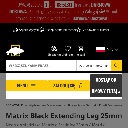
UWAGA! zostało:
1
dni
08:51:30
Trwa akcja
DARMOWA
DOSTAWA.
Pamiętaj, aby skorzystać z promocji
Zaloguj się!
Warunki
promocji znajdziesz klikając tutaj >>
Darmowa Dostawa!
<<
Szybka wysyłka
Bezpieczne płatności
Zadowoleni klienci
PLN
śledzenie
ulubione
koszyk
zaawansowane
ODSTĄP OD
MENU
ZALOGUJ SIĘ
UMOWY TUTAJ »
ROCKWORLD
Wędkarstwo Feederowe
Akcesoria do Siedzisk i Foteli Feederowych
Matrix Black Extending Leg 25mm
Noga do siedziska Matrix o średnicy 25mm /
Matrix