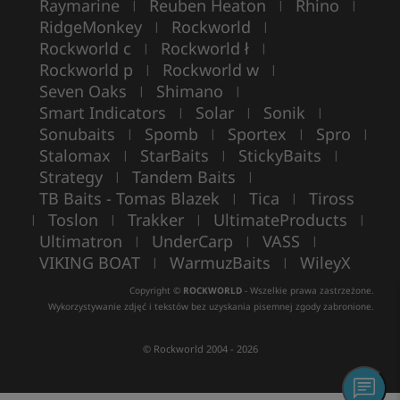
Raymarine
Reuben Heaton
Rhino
|
|
|
RidgeMonkey
Rockworld
|
|
Rockworld c
Rockworld ł
|
|
Rockworld p
Rockworld w
|
|
Seven Oaks
Shimano
|
|
Smart Indicators
Solar
Sonik
|
|
|
Sonubaits
Spomb
Sportex
Spro
|
|
|
|
Stalomax
StarBaits
StickyBaits
|
|
|
Strategy
Tandem Baits
|
|
TB Baits - Tomas Blazek
Tica
Tiross
|
|
Toslon
Trakker
UltimateProducts
|
|
|
|
Ultimatron
UnderCarp
VASS
|
|
|
VIKING BOAT
WarmuzBaits
WileyX
|
|
Copyright ©
ROCKWORLD
- Wszelkie prawa zastrzeżone.
Wykorzystywanie zdjęć i tekstów bez uzyskania pisemnej zgody zabronione.
© Rockworld 2004 - 2026