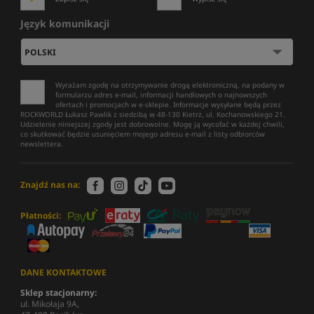
Język komunikacji
Wyrażam zgodę na otrzymywanie drogą elektroniczną, na podany w
formularzu adres e-mail, informacji handlowych o najnowszych
ofertach i promocjach w e-sklepie. Informacje wysyłane będą przez
ROCKWORLD Łukasz Pawlik z siedzibą w 48-130 Kietrz, ul. Kochanowskiego 21.
Udzielenie niniejszej zgody jest dobrowolne. Mogę ją wycofać w każdej chwili,
co skutkować będzie usunięciem mojego adresu e-mail z listy odbiorców
newslettera.
Znajdź nas na:
Płatności:
DANE KONTAKTOWE
Sklep stacjonarny:
ul. Mikołaja 9A,