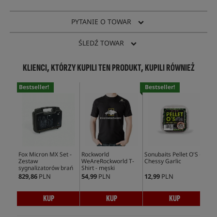
PYTANIE O TOWAR
ŚLEDŹ TOWAR
KLIENCI, KTÓRZY KUPILI TEN PRODUKT, KUPILI RÓWNIEŻ
Bestseller!
Bestseller!
Bes
Fox Micron MX Set -
Rockworld
Sonubaits Pellet O'S -
Pre
Zestaw
WeAreRockworld T-
Chessy Garlic
Flo
sygnalizatorów brań
Shirt - męski
Nee
829,86
PLN
54,99
PLN
12,99
PLN
10,
KUP
KUP
KUP