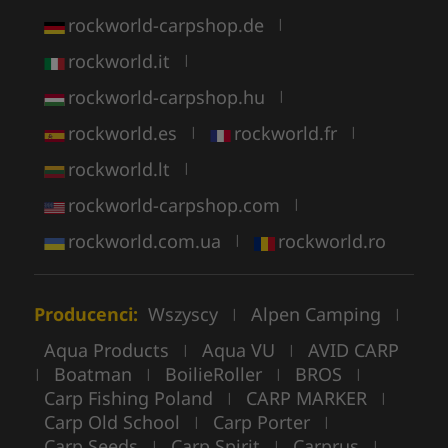
rockworld-carpshop.de
|
rockworld.it
|
rockworld-carpshop.hu
|
rockworld.es
rockworld.fr
|
|
rockworld.lt
|
rockworld-carpshop.com
|
rockworld.com.ua
rockworld.ro
|
Producenci:
Wszyscy
Alpen Camping
|
|
Aqua Products
Aqua VU
AVID CARP
|
|
Boatman
BoilieRoller
BROS
|
|
|
|
Carp Fishing Poland
CARP MARKER
|
|
Carp Old School
Carp Porter
|
|
Carp Seeds
Carp Spirit
Carprus
|
|
|