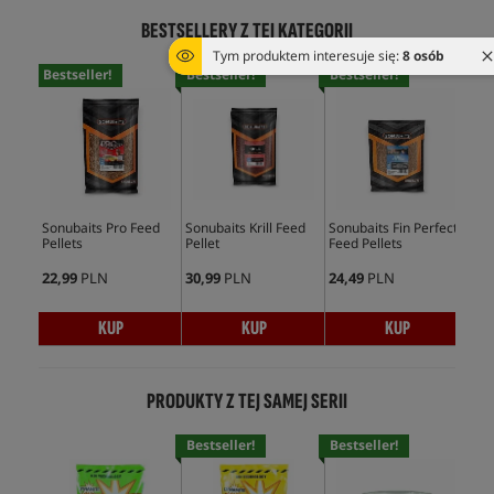
BESTSELLERY Z TEJ KATEGORII
Tym produktem interesuje się:
8 osób
Bestseller!
Bestseller!
Bestseller!
Bes
Sonubaits Pro Feed
Sonubaits Krill Feed
Sonubaits Fin Perfect
Son
Pellets
Pellet
Feed Pellets
Pel
22,99
PLN
30,99
PLN
24,49
PLN
27,
KUP
KUP
KUP
PRODUKTY Z TEJ SAMEJ SERII
Bestseller!
Bestseller!