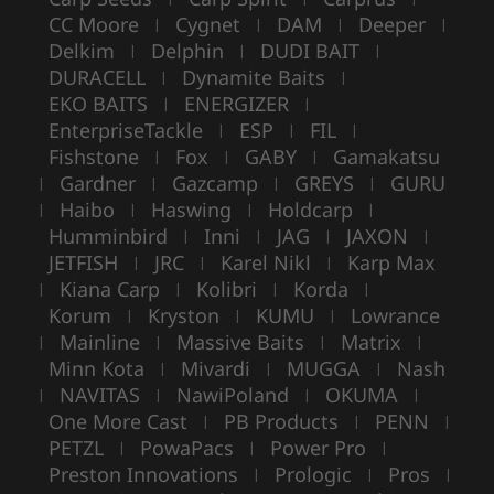
CC Moore
Cygnet
DAM
Deeper
|
|
|
|
Delkim
Delphin
DUDI BAIT
|
|
|
DURACELL
Dynamite Baits
|
|
EKO BAITS
ENERGIZER
|
|
EnterpriseTackle
ESP
FIL
|
|
|
Fishstone
Fox
GABY
Gamakatsu
|
|
|
Gardner
Gazcamp
GREYS
GURU
|
|
|
|
Haibo
Haswing
Holdcarp
|
|
|
|
Humminbird
Inni
JAG
JAXON
|
|
|
|
JETFISH
JRC
Karel Nikl
Karp Max
|
|
|
Kiana Carp
Kolibri
Korda
|
|
|
|
Korum
Kryston
KUMU
Lowrance
|
|
|
Mainline
Massive Baits
Matrix
|
|
|
|
Minn Kota
Mivardi
MUGGA
Nash
|
|
|
NAVITAS
NawiPoland
OKUMA
|
|
|
|
One More Cast
PB Products
PENN
|
|
|
PETZL
PowaPacs
Power Pro
|
|
|
Preston Innovations
Prologic
Pros
|
|
|