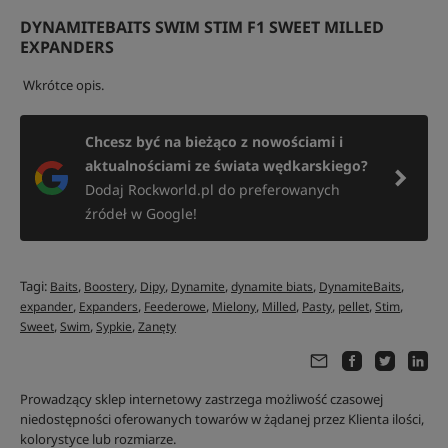
DYNAMITEBAITS SWIM STIM F1 SWEET MILLED
EXPANDERS
Wkrótce opis.
Chcesz być na bieżąco z nowościami i
aktualnościami ze świata wędkarskiego?
Dodaj Rockworld.pl do preferowanych
źródeł w Google!
Tagi:
,
,
,
,
,
,
Baits
Boostery
Dipy
Dynamite
dynamite biats
DynamiteBaits
,
,
,
,
,
,
,
,
expander
Expanders
Feederowe
Mielony
Milled
Pasty
pellet
Stim
,
,
,
Sweet
Swim
Sypkie
Zanęty
Prowadzący sklep internetowy zastrzega możliwość czasowej
niedostępności oferowanych towarów w żądanej przez Klienta ilości,
kolorystyce lub rozmiarze.