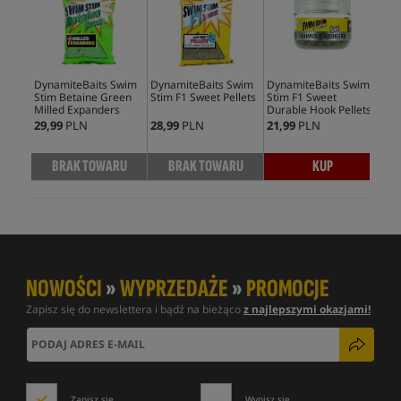
DynamiteBaits Swim
DynamiteBaits Swim
DynamiteBaits Swim
Dyn
Stim Betaine Green
Stim F1 Sweet Pellets
Stim F1 Sweet
Sti
Milled Expanders
Durable Hook Pellets
So
29,99
PLN
28,99
PLN
21,99
PLN
29,
BRAK TOWARU
BRAK TOWARU
KUP
NOWOŚCI
»
WYPRZEDAŻE
»
PROMOCJE
Zapisz się do newslettera i bądź na bieżąco
z najlepszymi okazjami!
Zapisz się
Wypisz się