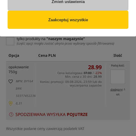
Zmień ustawienia
Zaakceptuj wszystkie
tylko produkty na
"naszym magazynie"
(część opcji mogła zostać ukryta przez wybrany sposób filtrowania)
Opcja
Cena PLN
Ilość
28.99
Podaj ilość:
opakowanie
750g
Cena katalogowa
37.00
/
-22%
Min. cena z 30 dni:
28.99
MPN: DY164
Koniec promocji: 09-08-2026, 23:59 lub do
wyczerpania zapasów
EAN:
dostępny
: 1
szt.
5031745223688
0,31
SPODZIEWANA WYSYŁKA
POJUTRZE
Wszystkie podane ceny zawierają podatek VAT