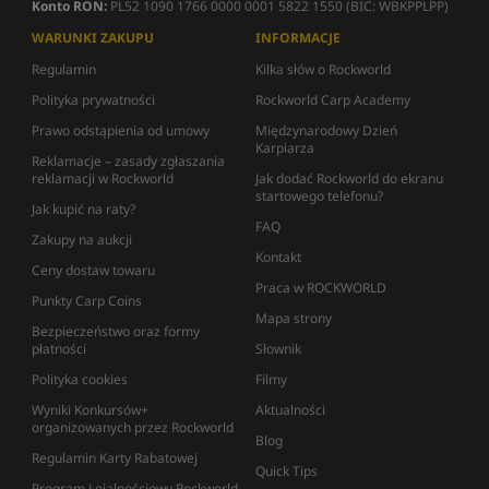
Konto RON:
PL52 1090 1766 0000 0001 5822 1550 (BIC: WBKPPLPP)
WARUNKI ZAKUPU
INFORMACJE
Regulamin
Kilka słów o Rockworld
Polityka prywatności
Rockworld Carp Academy
Prawo odstąpienia od umowy
Międzynarodowy Dzień
Karpiarza
Reklamacje – zasady zgłaszania
reklamacji w Rockworld
Jak dodać Rockworld do ekranu
startowego telefonu?
Jak kupić na raty?
FAQ
Zakupy na aukcji
Kontakt
Ceny dostaw towaru
Praca w ROCKWORLD
Punkty Carp Coins
Mapa strony
Bezpieczeństwo oraz formy
płatności
Słownik
Polityka cookies
Filmy
Wyniki Konkursów+
Aktualności
organizowanych przez Rockworld
Blog
Regulamin Karty Rabatowej
Quick Tips
Program Lojalnościowy Rockworld