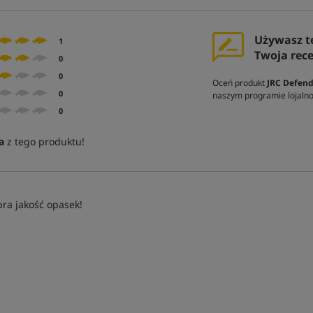
Używasz t
1
Twoja rec
0
0
Oceń produkt
JRC Defen
0
naszym programie lojal
0
a
z tego produktu!
ra jakość opasek!