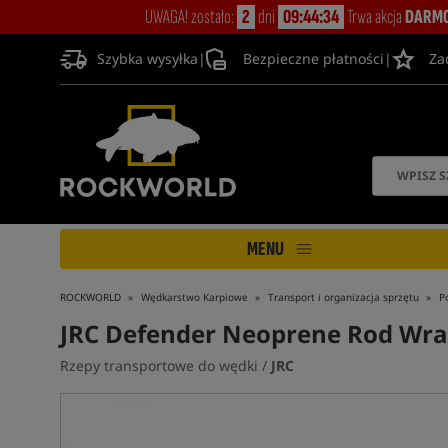
UWAGA! zostało:
2
dni
09:44:34
Trwa akcja
DARMO
Szybka wysyłka
|
Bezpieczne płatności
|
Za
MENU
ROCKWORLD
Wędkarstwo Karpiowe
Transport i organizacja sprzętu
P
JRC Defender Neoprene Rod Wra
Rzepy transportowe do wędki /
JRC