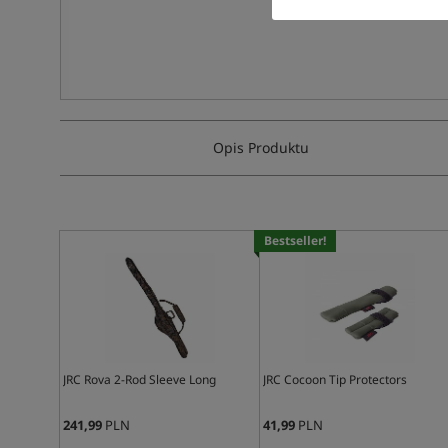
Opis Produktu
Bestseller!
JRC Rova 2-Rod Sleeve Long
JRC Cocoon Tip Protectors
241,99
PLN
41,99
PLN