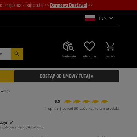
i znajdziesz klikając tutaj >>
Darmowa Dostawa!
<<
PLN
e
śledzenie
ulubione
koszyk
ODSTĄP OD UMOWY TUTAJ »
 Wraps
5,0
1 opinia | ponad 30 osób kupiło ten produkt
azynie"
z wybrany sposób filtrowania)