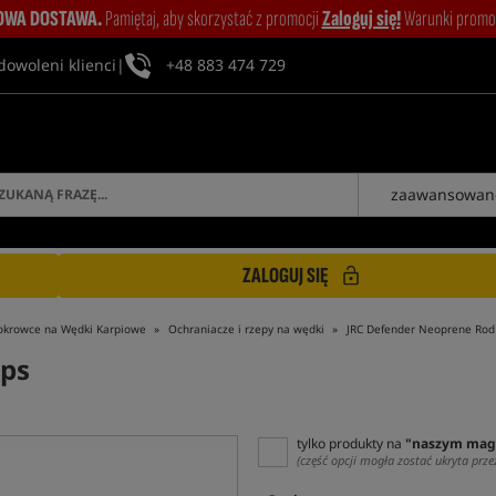
WA DOSTAWA.
Pamiętaj, aby skorzystać z promocji
Zaloguj się!
Warunki promocj
dowoleni klienci
|
+48 883 474 729
zaawansowan
ZALOGUJ SIĘ
okrowce na Wędki Karpiowe
Ochraniacze i rzepy na wędki
JRC Defender Neoprene Rod
ps
tylko produkty na
"naszym mag
(część opcji mogła zostać ukryta prze