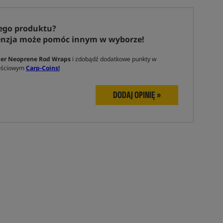
ego produktu?
enzja może pomóc innym w wyborze!
der Neoprene Rod Wraps
i zdobądź dodatkowe punkty w
nościowym
Carp-Coins!
DODAJ OPINIĘ »