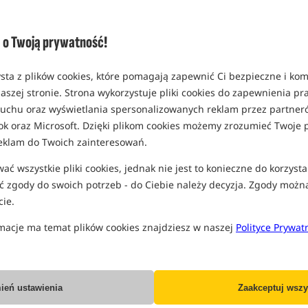
Opcja
Standard
o Twoją prywatność!
MPN: 1445885
EAN: 43388441720
sta z plików cookies, które pomagają zapewnić Ci bezpieczne i ko
aszej stronie. Strona wykorzystuje pliki cookies do zapewnienia p
 ruchu oraz wyświetlania spersonalizowanych reklam przez partneró
ok oraz Microsoft. Dzięki plikom cookies możemy zrozumieć Twoje p
PRO
eklam do Twoich zainteresowań.
ć wszystkie pliki cookies, jednak nie jest to konieczne do korzysta
 zgody do swoich potrzeb - do Ciebie należy decyzja. Zgody możn
ie.
macje ma temat plików cookies znajdziesz w naszej
Polityce Prywat
ień ustawienia
Zaakceptuj wszy