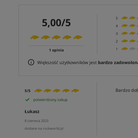
5,00/5
5
4
3
2
1
1 opinia
Większość użytkowników jest
bardzo zadowolon
Bardzo dob
5/5
potwierdzony zakup
Łukasz
8 czerwca 2023
dodane na rockworld.pl