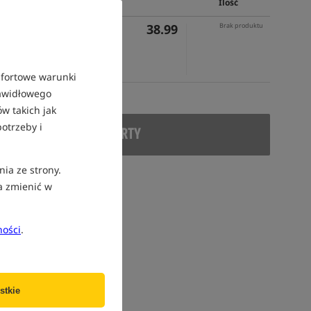
Cena PLN
Ilość
38.99
Brak produktu
mfortowe warunki
rawidłowego
w takich jak
otrzeby i
DUKT WYCOFANY Z OFERTY
nia ze strony.
a zmienić w
ności
.
stkie