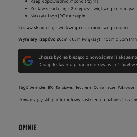
Rzep odpowiednio mocno trzyma
Zestaw składa się z 2 rzepów - większego i mniejsz
Naszyte logo JRC na rzepie
Zestaw składa się z większego oraz mniejszego rzepu
Wymiary rzepów:
26cm x 8cm (większy) , 15cm x 5cm (mni
Chcesz być na bieżąco z nowościami i aktualn
Dodaj Rockworld.pl do preferowanych źródeł w 
Tagi:
,
,
,
,
,
,
Defender
JRC
Karpiowe
Neoprene
Ochraniacze
Pokrowce
Prowadzący sklep internetowy zastrzega możliwość czasow
OPINIE