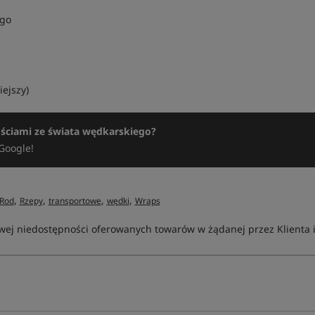
ego
ejszy)
ościami ze świata wędkarskiego?
Google!
,
,
,
,
Rod
Rzepy
transportowe
wędki
Wraps
ej niedostępności oferowanych towarów w żądanej przez Klienta ilo