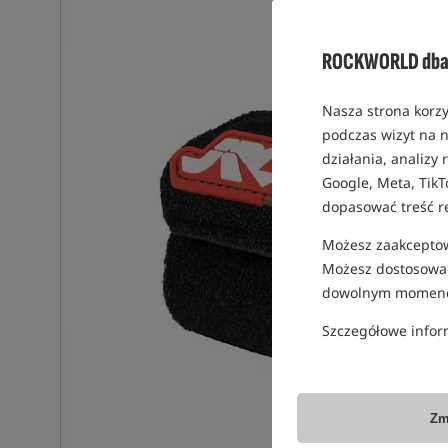
ROCKWORLD dba 
Nasza strona korzy
podczas wizyt na n
działania, analizy
Google, Meta, TikT
dopasować treść r
Możesz zaakceptowa
Możesz dostosować
dowolnym momenc
Szczegółowe infor
Zm