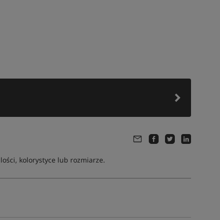
ści, kolorystyce lub rozmiarze.
Tym produktem interesuje się:
18 osób