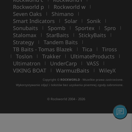
Rockworld p
Rockworld w
|
|
Seven Oaks
Shimano
|
|
Smart Indicators
Solar
Sonik
|
|
|
Sonubaits
Spomb
Sportex
Spro
|
|
|
|
Stalomax
StarBaits
StickyBaits
|
|
|
Strategy
Tandem Baits
|
|
TB Baits - Tomas Blazek
Tica
Tiross
|
|
Toslon
Trakker
UltimateProducts
|
|
|
|
Ultimatron
UnderCarp
VASS
|
|
|
VIKING BOAT
WarmuzBaits
WileyX
|
|
Copyright ©
ROCKWORLD
- Wszelkie prawa zastrzeżone.
Wykorzystywanie zdjęć i tekstów bez uzyskania pisemnej zgody zabronione.
© Rockworld 2004 - 2026