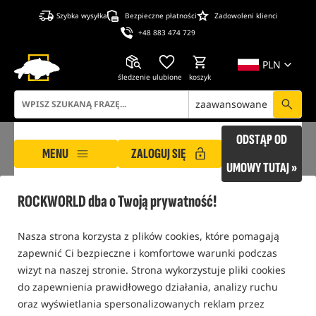
Szybka wysyłka
Bezpieczne płatności
Zadowoleni klienci
+48 883 474 729
PLN
śledzenie
ulubione
koszyk
zaawansowane
ODSTĄP OD
MENU
ZALOGUJ SIĘ
UMOWY TUTAJ »
ROCKWORLD dba o Twoją prywatność!
ROCKWORLD
wkladki
Nasza strona korzysta z plików cookies, które pomagają
WKLADKI
zapewnić Ci bezpieczne i komfortowe warunki podczas
wizyt na naszej stronie. Strona wykorzystuje pliki cookies
Bestseller!
do zapewnienia prawidłowego działania, analizy ruchu
oraz wyświetlania spersonalizowanych reklam przez