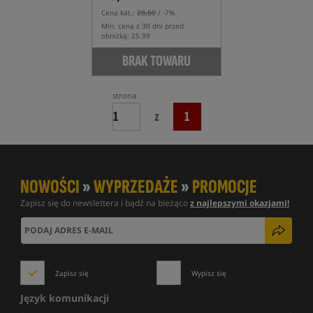
Cena kat.:
28,00
/ -7%
Min. cena z 30 dni przed
obniżką: 25.99
BRAK TOWARU
strona
z
1
NOWOŚCI
»
WYPRZEDAŻE
»
PROMOCJE
Zapisz się do newslettera i bądź na bieżąco
z najlepszymi okazjami!
Zapisz się
Wypisz się
Język komunikacji