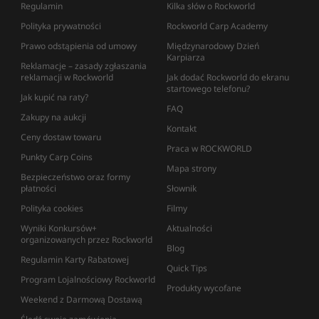
Regulamin
Kilka słów o Rockworld
Polityka prywatności
Rockworld Carp Academy
Prawo odstąpienia od umowy
Międzynarodowy Dzień
Karpiarza
Reklamacje – zasady zgłaszania
reklamacji w Rockworld
Jak dodać Rockworld do ekranu
startowego telefonu?
Jak kupić na raty?
FAQ
Zakupy na aukcji
Kontakt
Ceny dostaw towaru
Praca w ROCKWORLD
Punkty Carp Coins
Mapa strony
Bezpieczeństwo oraz formy
płatności
Słownik
Polityka cookies
Filmy
Wyniki Konkursów+
Aktualności
organizowanych przez Rockworld
Blog
Regulamin Karty Rabatowej
Quick Tips
Program Lojalnościowy Rockworld
Produkty wycofane
Weekend z Darmową Dostawą