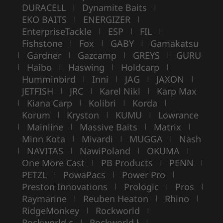
DURACELL
Dynamite Baits
|
|
EKO BAITS
ENERGIZER
|
|
EnterpriseTackle
ESP
FIL
|
|
|
Fishstone
Fox
GABY
Gamakatsu
|
|
|
Gardner
Gazcamp
GREYS
GURU
|
|
|
|
Haibo
Haswing
Holdcarp
|
|
|
|
Humminbird
Inni
JAG
JAXON
|
|
|
|
JETFISH
JRC
Karel Nikl
Karp Max
|
|
|
Kiana Carp
Kolibri
Korda
|
|
|
|
Korum
Kryston
KUMU
Lowrance
|
|
|
Mainline
Massive Baits
Matrix
|
|
|
|
Minn Kota
Mivardi
MUGGA
Nash
|
|
|
NAVITAS
NawiPoland
OKUMA
|
|
|
|
One More Cast
PB Products
PENN
|
|
|
PETZL
PowaPacs
Power Pro
|
|
|
Preston Innovations
Prologic
Pros
|
|
|
Raymarine
Reuben Heaton
Rhino
|
|
|
RidgeMonkey
Rockworld
|
|
Rockworld c
Rockworld ł
|
|