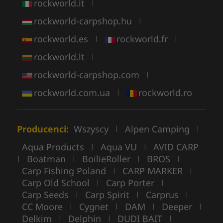
rockworld.it
|
rockworld-carpshop.hu
|
rockworld.es
rockworld.fr
|
|
rockworld.lt
|
rockworld-carpshop.com
|
rockworld.com.ua
rockworld.ro
|
Producenci:
Wszyscy
Alpen Camping
|
|
Aqua Products
Aqua VU
AVID CARP
|
|
Boatman
BoilieRoller
BROS
|
|
|
|
Carp Fishing Poland
CARP MARKER
|
|
Carp Old School
Carp Porter
|
|
Carp Seeds
Carp Spirit
Carprus
|
|
|
CC Moore
Cygnet
DAM
Deeper
|
|
|
|
Delkim
Delphin
DUDI BAIT
|
|
|