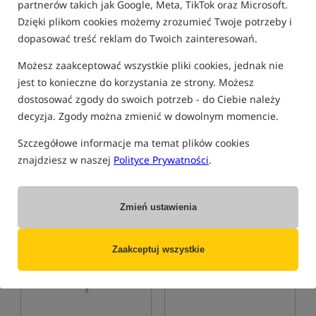
partnerów takich jak Google, Meta, TikTok oraz Microsoft.
KONKURS+
Dzięki plikom cookies możemy zrozumieć Twoje potrzeby i
dopasować treść reklam do Twoich zainteresowań.
Możesz zaakceptować wszystkie pliki cookies, jednak nie
Vass Warm Neoprene Boot
Delphin BigONE Carp
& Wader Liner
Umbrella
jest to konieczne do korzystania ze strony. Możesz
Wkładki do butów
Parasol wędkarski z boczną ścianą
dostosować zgody do swoich potrzeb - do Ciebie należy
154,99
307,99
PLN
PLN
decyzja. Zgody można zmienić w dowolnym momencie.
otrzymujesz
1,44 pkt
Cena kat.:
327,39
/ -6%
Szczegółowe informacje ma temat plików cookies
Min. cena z 30 dni przed
obniżką: 307.99
znajdziesz w naszej
Polityce Prywatności
.
KUP
KUP
Zmień ustawienia
Promocja
Nowość!
5,0
Zaakceptuj wszystkie