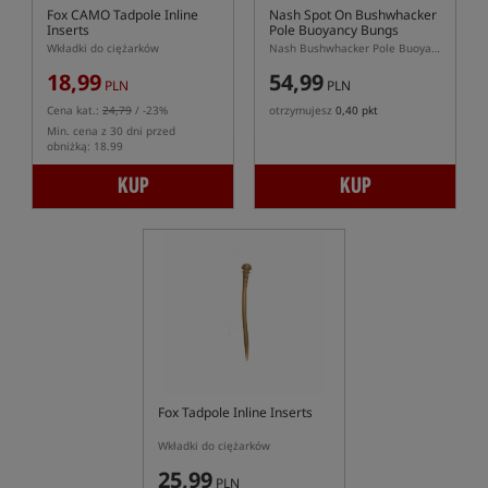
Fox CAMO Tadpole Inline
Nash Spot On Bushwhacker
Inserts
Pole Buoyancy Bungs
Wkładki do ciężarków
Nash Bushwhacker Pole Buoyancy Bungs – Wkładki Wypornościowe do Tyczki Zanętowej
18,99
54,99
PLN
PLN
Cena kat.:
24,79
/ -23%
otrzymujesz
0,40 pkt
Min. cena z 30 dni przed
obniżką: 18.99
KUP
KUP
Fox Tadpole Inline Inserts
Wkładki do ciężarków
25,99
PLN