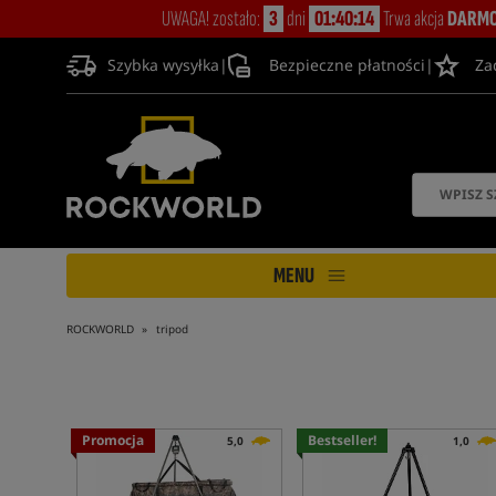
UWAGA! zostało:
3
dni
01:40:12
Trwa akcja
DARMO
Szybka wysyłka
|
Bezpieczne płatności
|
Za
MENU
ROCKWORLD
tripod
Promocja
Bestseller!
5,0
1,0