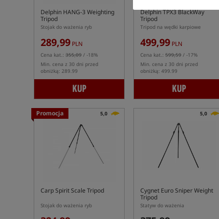
Delphin HANG-3 Weighting
Delphin TPX3 BlackWay
Tripod
Tripod
Stojak do ważenia ryb
Tripod na wędki karpiowe
289,99
499,99
PLN
PLN
Cena kat.:
355,09
/ -18%
Cena kat.:
599,59
/ -17%
Min. cena z 30 dni przed
Min. cena z 30 dni przed
obniżką: 289.99
obniżką: 499.99
KUP
KUP
Promocja
5,0
5,0
Carp Spirit Scale Tripod
Cygnet Euro Sniper Weight
Tripod
Stojak do ważenia ryb
Statyw do ważenia