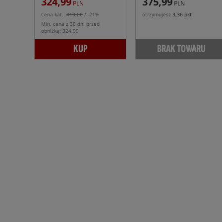
324,99
375,99
PLN
PLN
Cena kat.:
410,00
/ -21%
otrzymujesz
3,36 pkt
Min. cena z 30 dni przed
obniżką: 324.99
KUP
BRAK TOWARU