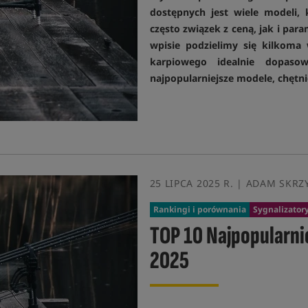
dostępnych jest wiele modeli, 
często związek z ceną, jak i p
wpisie podzielimy się kilkoma
karpiowego idealnie dopaso
najpopularniejsze modele, chętni
25 LIPCA 2025 R. | ADAM SKRZ
Rankingi i porównania
Sygnalizatory
TOP 10 Najpopularn
2025