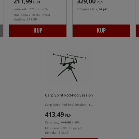
211,99
329,00
PLN
PLN
Cena kat.:
225,89
/ -6%
otrzymujesz
2,14 pkt
Min. cena z 30 dni przed
obniżką: 211.99
KUP
KUP
Carp Spirit Rod-Pod Session
Carp Spirit Rod-Pod Session – regulowany tripod karpiowy na 3–4 wędki
413,49
PLN
Cena kat.:
441,00
/ -6%
Min. cena z 30 dni przed
obniżką: 413.49