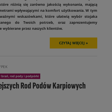
które różnią się zarówno jakością wykonania, mającą
arametrami wpływającymi na komfort użytkowania. W tym
 ważnymi wskazówkami, które ułatwią wybór stojaka
wanego do Twoich potrzeb, oraz zaprezentujemy
e wybierane przez naszych klientów.
CZYTAJ WIĘCEJ »
YPEK
 brań, rod pody i podpórki
iejszych Rod Podów Karpiowych