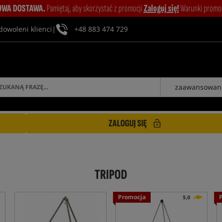
WA DOSTAWA.
Pamiętaj, aby skorzystać z promocji
Zaloguj się!
Warunki promocj
dowoleni klienci
|
+48 883 474 729
zaawansowan
ZALOGUJ SIĘ
TRIPOD
Promocja
5,0