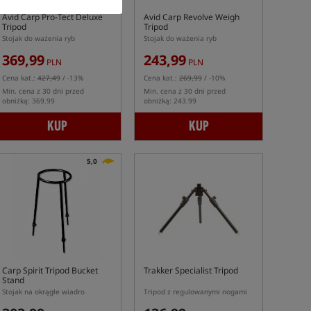
Avid Carp Pro-Tect Deluxe
Avid Carp Revolve Weigh
Tripod
Tripod
Stojak do ważenia ryb
Stojak do ważenia ryb
369,99
243,99
PLN
PLN
Cena kat.:
427,49
/ -13%
Cena kat.:
269,99
/ -10%
Min. cena z 30 dni przed
Min. cena z 30 dni przed
obniżką: 369.99
obniżką: 243.99
KUP
KUP
5,0
Carp Spirit Tripod Bucket
Trakker Specialist Tripod
Stand
Stojak na okrągłe wiadro
Tripod z regulowanymi nogami