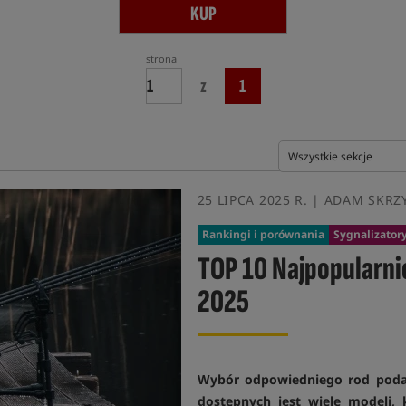
KUP
strona
z
1
25 LIPCA 2025 R. | ADAM SKRZ
Rankingi i porównania
Sygnalizatory
TOP 10 Najpopularn
2025
Wybór odpowiedniego rod poda 
dostępnych jest wiele modeli, 