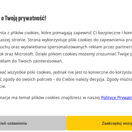
o Twoją prywatność!
JRC Cocoon 2G Weigh Tripod
Fox Carpmaster Tripod
sta z plików cookies, które pomagają zapewnić Ci bezpieczne i ko
aszej stronie. Strona wykorzystuje pliki cookies do zapewnienia p
Stojak do ważenia ryb
Stojak do ważenia ryb
 ruchu oraz wyświetlania spersonalizowanych reklam przez partneró
424,99
329,99
PLN
PLN
ok oraz Microsoft. Dzięki plikom cookies możemy zrozumieć Twoje p
Cena kat.:
440,00
/ -3%
Cena kat.:
431,99
/ -24%
eklam do Twoich zainteresowań.
Min. cena z 30 dni przed
Min. cena z 30 dni przed
obniżką: 354.99
obniżką: 329.99
ć wszystkie pliki cookies, jednak nie jest to konieczne do korzysta
KUP
KUP
 zgody do swoich potrzeb - do Ciebie należy decyzja. Zgody możn
ie.
Bestseller!
5,0
macje ma temat plików cookies znajdziesz w naszej
Polityce Prywat
+
ień ustawienia
Zaakceptuj wszy