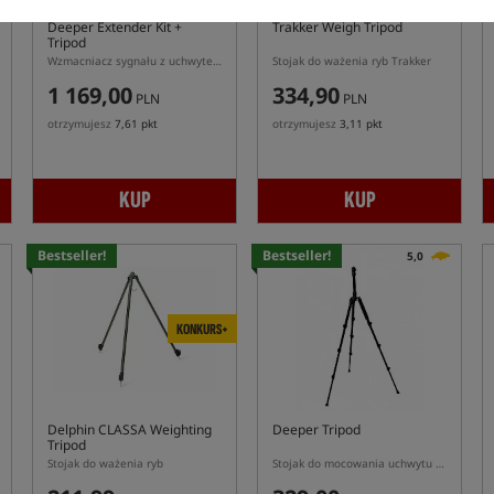
Deeper Extender Kit +
Trakker Weigh Tripod
Tripod
Wzmacniacz sygnału z uchwytem na telefon i łódkę zanętową + stojak
Stojak do ważenia ryb Trakker
1 169,00
334,90
PLN
PLN
otrzymujesz
7,61 pkt
otrzymujesz
3,11 pkt
KUP
KUP
Bestseller!
Bestseller!
5,0
KONKURS+
Delphin CLASSA Weighting
Deeper Tripod
Tripod
Stojak do ważenia ryb
Stojak do mocowania uchwytu z telefonem i wzmacniaczem sygnału