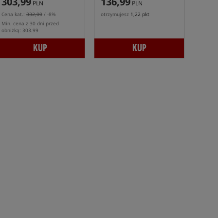
303,99
136,99
PLN
PLN
Cena kat.:
332,00
/ -8%
otrzymujesz
1,22 pkt
Min. cena z 30 dni przed
obniżką: 303.99
KUP
KUP