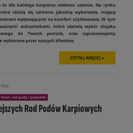
to dla każdego karpiarza niełatwe zadanie. Na rynku
które różnią się zarówno jakością wykonania, mającą
arametrami wpływającymi na komfort użytkowania. W tym
 ważnymi wskazówkami, które ułatwią wybór stojaka
wanego do Twoich potrzeb, oraz zaprezentujemy
e wybierane przez naszych klientów.
CZYTAJ WIĘCEJ »
YPEK
 brań, rod pody i podpórki
iejszych Rod Podów Karpiowych