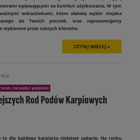
arametrami wpływającymi na komfort użytkowania. W tym
 ważnymi wskazówkami, które ułatwią wybór stojaka
wanego do Twoich potrzeb, oraz zaprezentujemy
e wybierane przez naszych klientów.
CZYTAJ WIĘCEJ »
YPEK
 brań, rod pody i podpórki
iejszych Rod Podów Karpiowych
to dla każdego karpiarza niełatwe zadanie. Na rynku