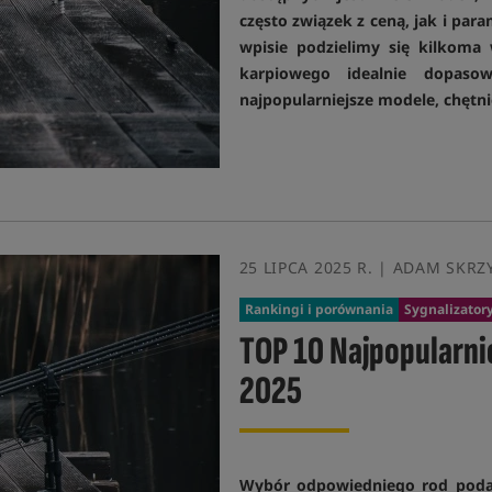
często związek z ceną, jak i p
wpisie podzielimy się kilkoma
karpiowego idealnie dopaso
najpopularniejsze modele, chętni
25 LIPCA 2025 R. | ADAM SKRZ
Rankingi i porównania
Sygnalizatory
TOP 10 Najpopularn
2025
Wybór odpowiedniego rod poda 