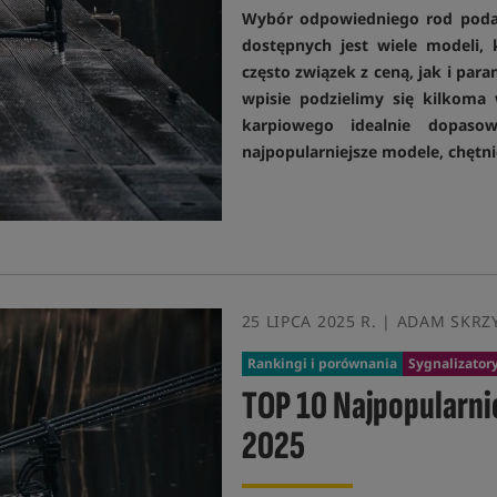
Wybór odpowiedniego rod poda 
dostępnych jest wiele modeli, 
często związek z ceną, jak i p
wpisie podzielimy się kilkoma
karpiowego idealnie dopaso
najpopularniejsze modele, chętni
25 LIPCA 2025 R. | ADAM SKRZ
Rankingi i porównania
Sygnalizatory
TOP 10 Najpopularn
2025