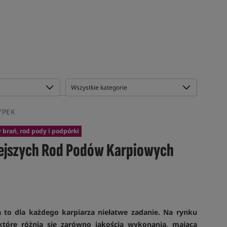
YPEK
 brań, rod pody i podpórki
iejszych Rod Podów Karpiowych
to dla każdego karpiarza niełatwe zadanie. Na rynku
które różnią się zarówno jakością wykonania, mającą