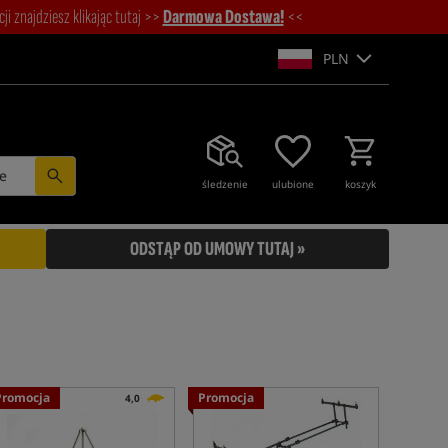
i znajdziesz klikając tutaj >>
Darmowa Dostawa!
<<
PLN
e
śledzenie
ulubione
koszyk
ODSTĄP OD UMOWY TUTAJ »
Promocja
Promocja
4,0