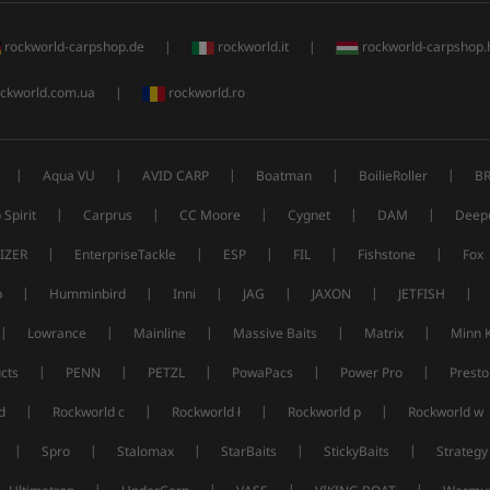
rockworld-carpshop.de
|
rockworld.it
|
rockworld-carpshop.
ckworld.com.ua
|
rockworld.ro
|
|
|
|
|
Aqua VU
AVID CARP
Boatman
BoilieRoller
B
|
|
|
|
|
 Spirit
Carprus
CC Moore
Cygnet
DAM
Deep
|
|
|
|
|
IZER
EnterpriseTackle
ESP
FIL
Fishstone
Fox
|
|
|
|
|
|
p
Humminbird
Inni
JAG
JAXON
JETFISH
|
|
|
|
|
Lowrance
Mainline
Massive Baits
Matrix
Minn 
|
|
|
|
|
cts
PENN
PETZL
PowaPacs
Power Pro
Presto
|
|
|
|
d
Rockworld c
Rockworld ł
Rockworld p
Rockworld w
|
|
|
|
|
Spro
Stalomax
StarBaits
StickyBaits
Strategy
|
|
|
|