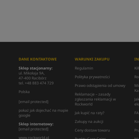
DANE KONTAKTOWE
WARUNKI ZAKUPU
I
Sklep stacjonarny:
Regulamin
Ki
ul. Mikołaja 9A,
Polityka prywatności
Ro
47-400 Racibórz
tel. +48 883 474 729
Prawo odstąpienia od umowy
Mi
Ka
Polska
Reklamacje – zasady
zgłaszania reklamacji w
Ja
[email protected]
Rockworld
ek
pokaż jak dojechać na mapie
Jak kupić na raty?
FA
google
Zakupy na aukcji
Ko
Sklep internetowy:
[email protected]
Ceny dostaw towaru
Pr
www.rockworld.pl
Punkty Carp Coins
Ma