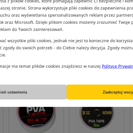
sta z plików cookies, które pomagają zapewnić Ci bezpieczne i ko
aszej stronie. Strona wykorzystuje pliki cookies do zapewnienia p
 ruchu oraz wyświetlania spersonalizowanych reklam przez partneró
ok oraz Microsoft. Dzięki plikom cookies możemy zrozumieć Twoje p
eklam do Twoich zainteresowań.
Fox CAMO Tape
Fox Edges PVA Tape - Fast
Melt
ć wszystkie pliki cookies, jednak nie jest to konieczne do korzysta
Taśma w kolorze kamuflażu Fox
Taśma PVA
 zgody do swoich potrzeb - do Ciebie należy decyzja. Zgody możn
34,99
19,99
PLN
PLN
ie.
Cena kat.:
44,99
/ -22%
Cena kat.:
21,59
/ -7%
Min. cena z 30 dni przed
Min. cena z 30 dni przed
macje ma temat plików cookies znajdziesz w naszej
Polityce Prywat
obniżką: 34.99
obniżką: 19.99
KUP
KUP
ień ustawienia
Zaakceptuj wszy
Bestseller!
Promocja
5,0