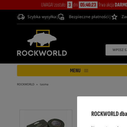
UWAGA! zostało:
3
dni
05:46:22
Trwa akcja
DARMO
Szybka wysyłka
|
Bezpieczne płatności
|
Za
MENU
ROCKWORLD
tasma
ROCKWORLD dba 
5,0