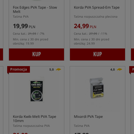
Fox Edges PVA Tape - Slow
Korda PVA Spread-Em Tape
Melt
Taśma PVA
Taśma rozpuszczalna pleciona
19,99
24,99
PLN
PLN
Cena kat.:
21,59
/ -7%
Cena kat.:
27,99
/ -11%
Min. cena z 30 dni przed
Min. cena z 30 dni przed
obniżką: 19.99
obniżką: 24.99
KUP
KUP
Promocja
5,0
4,0
Korda Kwik-Melt PVA Tape
Mivardi PVA Tape
10mm
Taśma rozpuszczalna PVA
Taśma PVA