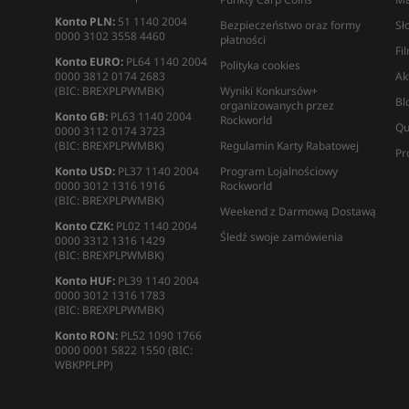
Konto PLN:
51 1140 2004
Bezpieczeństwo oraz formy
Sł
0000 3102 3558 4460
płatności
Fi
Konto EURO:
PL64 1140 2004
Polityka cookies
0000 3812 0174 2683
Ak
(BIC: BREXPLPWMBK)
Wyniki Konkursów+
Bl
organizowanych przez
Konto GB:
PL63 1140 2004
Rockworld
Qu
0000 3112 0174 3723
(BIC: BREXPLPWMBK)
Regulamin Karty Rabatowej
Pr
Konto USD:
PL37 1140 2004
Program Lojalnościowy
0000 3012 1316 1916
Rockworld
(BIC: BREXPLPWMBK)
Weekend z Darmową Dostawą
Konto CZK:
PL02 1140 2004
Śledź swoje zamówienia
0000 3312 1316 1429
(BIC: BREXPLPWMBK)
Konto HUF:
PL39 1140 2004
0000 3012 1316 1783
(BIC: BREXPLPWMBK)
Konto RON:
PL52 1090 1766
0000 0001 5822 1550 (BIC:
WBKPPLPP)