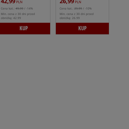
42,99
26,99
PLN
PLN
Cena kat.:
49,99
/ -14%
Cena kat.:
29,99
/ -10%
Min. cena z 30 dni przed
Min. cena z 30 dni przed
obniżką: 42.99
obniżką: 26.99
KUP
KUP