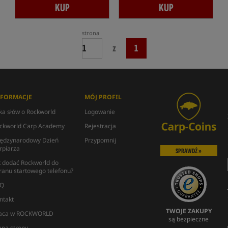
KUP
KUP
strona
z
1
NFORMACJE
MÓJ PROFIL
lka słów o Rockworld
Logowanie
ckworld Carp Academy
Rejestracja
ędzynarodowy Dzień
Przypomnij
rpiarza
SPRAWDŹ »
k dodać Rockworld do
ranu startowego telefonu?
Q
ntakt
TWOJE ZAKUPY
aca w ROCKWORLD
są bezpieczne
pa strony