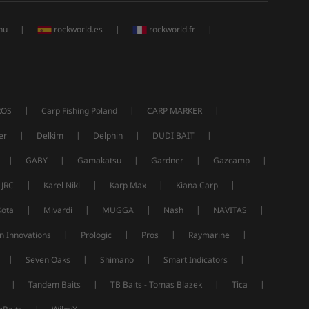
hu
|
rockworld.es
|
rockworld.fr
|
|
|
|
ROS
Carp Fishing Poland
CARP MARKER
|
|
|
|
er
Delkim
Delphin
DUDI BAIT
|
|
|
|
|
GABY
Gamakatsu
Gardner
Gazcamp
|
|
|
|
JRC
Karel Nikl
Karp Max
Kiana Carp
|
|
|
|
|
Kota
Mivardi
MUGGA
Nash
NAVITAS
|
|
|
|
n Innovations
Prologic
Pros
Raymarine
|
|
|
|
Seven Oaks
Shimano
Smart Indicators
|
|
|
|
Tandem Baits
TB Baits - Tomas Blazek
Tica
|