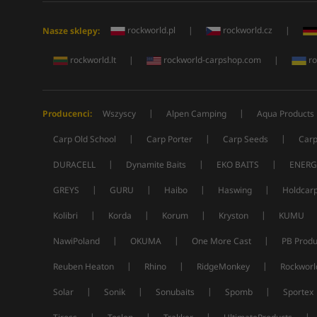
rockworld.pl
|
rockworld.cz
|
Nasze sklepy:
rockworld.lt
|
rockworld-carpshop.com
|
ro
|
|
Producenci:
Wszyscy
Alpen Camping
Aqua Products
|
|
|
Carp Old School
Carp Porter
Carp Seeds
Carp
|
|
|
DURACELL
Dynamite Baits
EKO BAITS
ENERG
|
|
|
|
GREYS
GURU
Haibo
Haswing
Holdcar
|
|
|
|
Kolibri
Korda
Korum
Kryston
KUMU
|
|
|
NawiPoland
OKUMA
One More Cast
PB Produ
|
|
|
Reuben Heaton
Rhino
RidgeMonkey
Rockworl
|
|
|
|
Solar
Sonik
Sonubaits
Spomb
Sportex
|
|
|
|