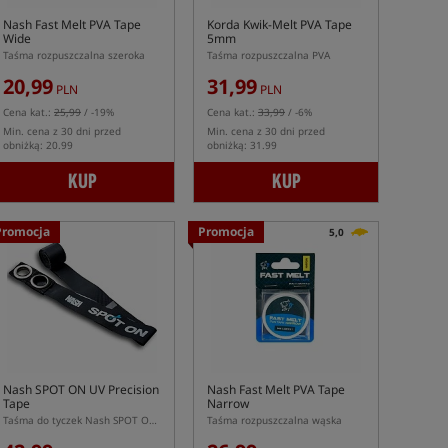
Nash Fast Melt PVA Tape
Korda Kwik-Melt PVA Tape
Wide
5mm
Taśma rozpuszczalna szeroka
Taśma rozpuszczalna PVA
20,99
31,99
PLN
PLN
Cena kat.:
25,99
/ -19%
Cena kat.:
33,99
/ -6%
Min. cena z 30 dni przed
Min. cena z 30 dni przed
obniżką: 20.99
obniżką: 31.99
KUP
KUP
Promocja
Promocja
5,0
Nash SPOT ON UV Precision
Nash Fast Melt PVA Tape
Tape
Narrow
Taśma do tyczek Nash SPOT ON Distance Sticks
Taśma rozpuszczalna wąska