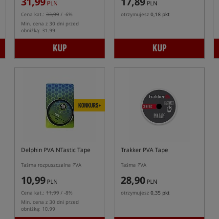
31,99
17,89
PLN
PLN
Cena kat.:
33,99
/ -6%
otrzymujesz
0,18 pkt
Min. cena z 30 dni przed
obniżką: 31.99
KUP
KUP
KONKURS+
Delphin PVA NTastic Tape
Trakker PVA Tape
Taśma rozpuszczalna PVA
Taśma PVA
10,99
28,90
PLN
PLN
Cena kat.:
11,99
/ -8%
otrzymujesz
0,35 pkt
Min. cena z 30 dni przed
obniżką: 10.99