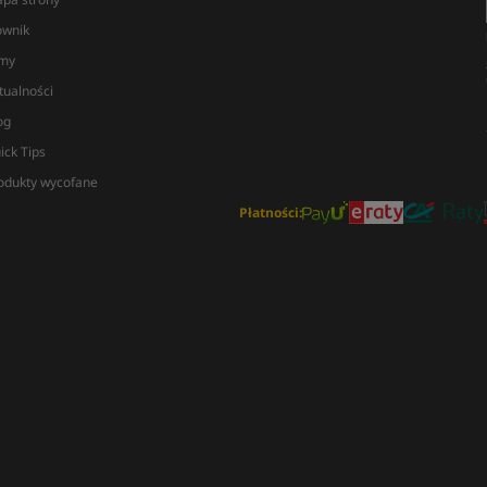
ownik
lmy
tualności
og
ick Tips
odukty wycofane
Płatności: