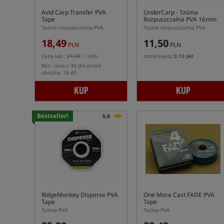
Avid Carp Transfer PVA
UnderCarp
- Taśma
Tape
Rozpuszczalna PVA 16mm
20m
Taśma rozpuszczalna PVA
Taśma rozpuszczalna PVA
18,49
11,50
PLN
PLN
Cena kat.:
21,59
/ -14%
otrzymujesz
0,10 pkt
Min. cena z 30 dni przed
obniżką: 18.49
KUP
KUP
Bestseller!
5,0
RidgeMonkey Disperse PVA
One More Cast FADE PVA
Tape
Tape
Taśma PVA
Taśma PVA