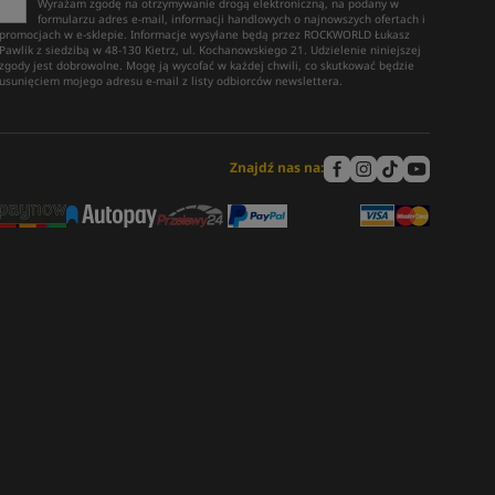
Wyrażam zgodę na otrzymywanie drogą elektroniczną, na podany w
formularzu adres e-mail, informacji handlowych o najnowszych ofertach i
promocjach w e-sklepie. Informacje wysyłane będą przez ROCKWORLD Łukasz
Pawlik z siedzibą w 48-130 Kietrz, ul. Kochanowskiego 21. Udzielenie niniejszej
zgody jest dobrowolne. Mogę ją wycofać w każdej chwili, co skutkować będzie
usunięciem mojego adresu e-mail z listy odbiorców newslettera.
Znajdź nas na: