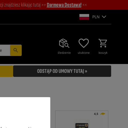
i znajdziesz klikając tutaj >>
Darmowa Dostawa!
<<
PLN
e
śledzenie
ulubione
koszyk
ODSTĄP OD UMOWY TUTAJ »
4,5