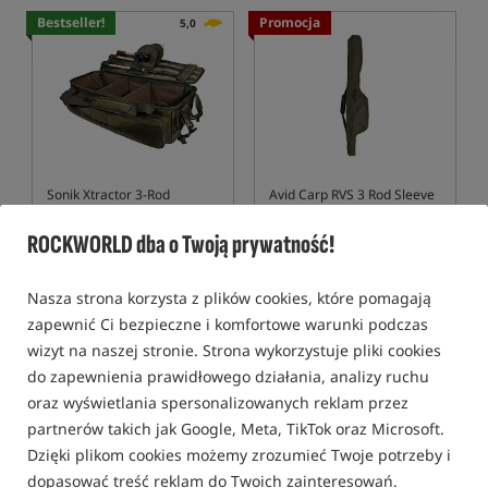
Bestseller!
Promocja
5,0
Sonik Xtractor 3-Rod
Avid Carp RVS 3 Rod Sleeve
Transport System
12ft
System transportowy do wędek Xtractor z dolnikiem półteleskopowym
Pokrowiec na 3 wędki serii RVS
ROCKWORLD dba o Twoją prywatność!
503,99
364,99
PLN
PLN
Cena kat.:
551,99
/ -9%
Cena kat.:
427,49
/ -15%
Nasza strona korzysta z plików cookies, które pomagają
Min. cena z 30 dni przed
Min. cena z 30 dni przed
zapewnić Ci bezpieczne i komfortowe warunki podczas
obniżką: 503.99
obniżką: 364.99
wizyt na naszej stronie. Strona wykorzystuje pliki cookies
KUP
KUP
do zapewnienia prawidłowego działania, analizy ruchu
oraz wyświetlania spersonalizowanych reklam przez
Promocja
partnerów takich jak Google, Meta, TikTok oraz Microsoft.
Dzięki plikom cookies możemy zrozumieć Twoje potrzeby i
dopasować treść reklam do Twoich zainteresowań.