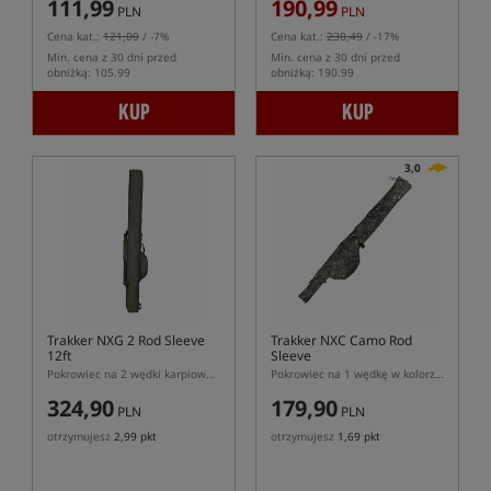
111,99
190,99
PLN
PLN
Cena kat.:
121,00
/ -7%
Cena kat.:
230,49
/ -17%
Min. cena z 30 dni przed
Min. cena z 30 dni przed
obniżką: 105.99
obniżką: 190.99
KUP
KUP
3,0
Trakker NXG 2 Rod Sleeve
Trakker NXC Camo Rod
12ft
Sleeve
Pokrowiec na 2 wędki karpiowe o długości 12ft
Pokrowiec na 1 wędkę w kolorze kamuflażu
324,90
179,90
PLN
PLN
otrzymujesz
2,99 pkt
otrzymujesz
1,69 pkt