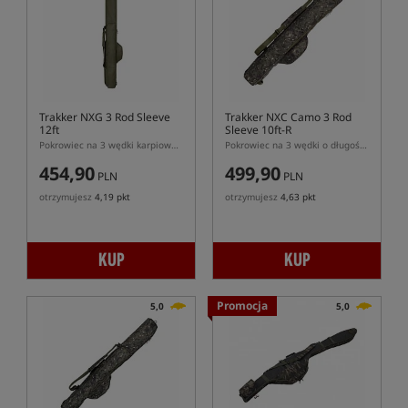
Trakker NXG 3 Rod Sleeve
Trakker NXC Camo 3 Rod
12ft
Sleeve 10ft-R
Pokrowiec na 3 wędki karpiowe 12ft
Pokrowiec na 3 wędki o długości 10ft z pół-teleskopowym dolnikiem
454,90
499,90
PLN
PLN
otrzymujesz
4,19 pkt
otrzymujesz
4,63 pkt
KUP
KUP
Promocja
5,0
5,0