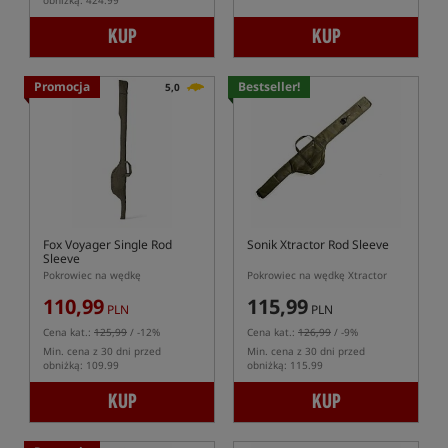
obniżką: 424.99
KUP
KUP
Promocja
Bestseller!
5,0
Fox Voyager Single Rod
Sonik Xtractor Rod Sleeve
Sleeve
Pokrowiec na wędkę
Pokrowiec na wędkę Xtractor
110,99
115,99
PLN
PLN
Cena kat.:
125,99
/ -12%
Cena kat.:
126,99
/ -9%
Min. cena z 30 dni przed
Min. cena z 30 dni przed
obniżką: 109.99
obniżką: 115.99
KUP
KUP