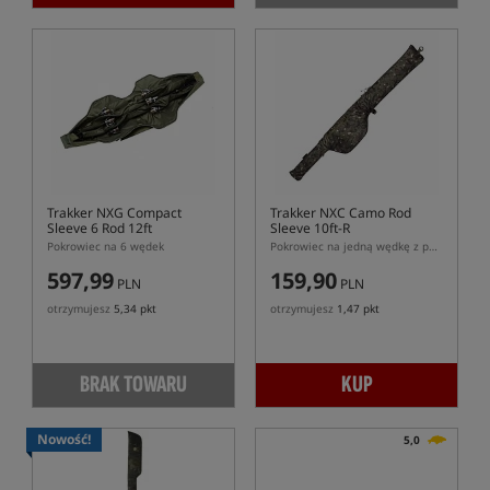
Trakker NXG Compact
Trakker NXC Camo Rod
Sleeve 6 Rod 12ft
Sleeve 10ft-R
Pokrowiec na 6 wędek
Pokrowiec na jedną wędkę z pół-teleskopowym dolnikiem
597,99
159,90
PLN
PLN
otrzymujesz
5,34 pkt
otrzymujesz
1,47 pkt
BRAK TOWARU
KUP
Nowość!
5,0