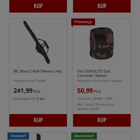
KUP
KUP
Promocja
JRC Rova 2-Rod Sleeve Long
Fox CAMOLITE Gas
Cannister Sleeve
Pokrowiec na 2 wędki
Pokrowiec na kartusz z gazem
241,99
50,99
PLN
PLN
otrzymujesz
2,15 pkt
Cena kat.:
67,49
/ -24%
Min. cena z 30 dni przed
obniżką: 50.99
KUP
KUP
Nowość!
Bestseller!