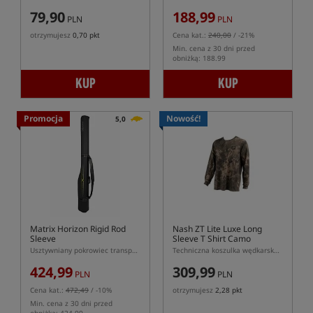
79,90
188,99
PLN
PLN
otrzymujesz
0,70 pkt
Cena kat.:
240,00
/ -21%
Min. cena z 30 dni przed
obniżką: 188.99
KUP
KUP
Promocja
Nowość!
5,0
Matrix Horizon Rigid Rod
Nash ZT Lite Luxe Long
Sleeve
Sleeve T Shirt Camo
Usztywniany pokrowiec transportowy na 2 wędki
Techniczna koszulka wędkarska z długim rękawem Nash ZT Lite Luxe Camo
424,99
309,99
PLN
PLN
Cena kat.:
472,49
/ -10%
otrzymujesz
2,28 pkt
Min. cena z 30 dni przed