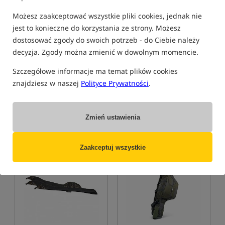
Możesz zaakceptować wszystkie pliki cookies, jednak nie
jest to konieczne do korzystania ze strony. Możesz
dostosować zgody do swoich potrzeb - do Ciebie należy
Trakker NXG 3 Rod Sleeve
Fox Voyager 2 Rod Sleeve
decyzja. Zgody można zmienić w dowolnym momencie.
10ft
10ft
Pokrowiec na 3 wędki karpiowe 10ft
Pokrowiec na 2 wędki o długości 10ft
Szczegółowe informacje ma temat plików cookies
379,90
279,99
PLN
PLN
znajdziesz w naszej
Polityce Prywatności
.
otrzymujesz
3,54 pkt
Cena kat.:
314,99
/ -11%
Min. cena z 30 dni przed
obniżką: 274.99
Zmień ustawienia
KUP
KUP
Zaakceptuj wszystkie
Promocja
Promocja
5,0
5,0