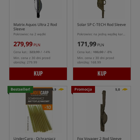
Matrix Aquos Ultra 2 Rod
Solar SP C-TECH Rod Sleeve
Sleeve
Pokrowiec na 2 wędki
Pokrowiec na jedną wędkę karpiową
279,99
171,99
PLN
PLN
Cena kat.:
323,99
/ -14%
Cena kat.:
186,00
/ -8%
Min. cena z 30 dni przed
Min. cena z 30 dni przed
obniżką: 279.99
obniżką: 168.99
KUP
KUP
Bestseller!
Promocja
4,9
5,0
UnderCarp
- Ochraniacz
Fox Voyager 2 Rod Sleeve