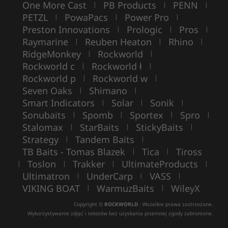
One More Cast
PB Products
PENN
|
|
|
PETZL
PowaPacs
Power Pro
|
|
|
Preston Innovations
Prologic
Pros
|
|
|
Raymarine
Reuben Heaton
Rhino
|
|
|
RidgeMonkey
Rockworld
|
|
Rockworld c
Rockworld ł
|
|
Rockworld p
Rockworld w
|
|
Seven Oaks
Shimano
|
|
Smart Indicators
Solar
Sonik
|
|
|
Sonubaits
Spomb
Sportex
Spro
|
|
|
|
Stalomax
StarBaits
StickyBaits
|
|
|
Strategy
Tandem Baits
|
|
TB Baits - Tomas Blazek
Tica
Tiross
|
|
Toslon
Trakker
UltimateProducts
|
|
|
|
Ultimatron
UnderCarp
VASS
|
|
|
VIKING BOAT
WarmuzBaits
WileyX
|
|
Copyright ©
ROCKWORLD
- Wszelkie prawa zastrzeżone.
Wykorzystywanie zdjęć i tekstów bez uzyskania pisemnej zgody zabronione.