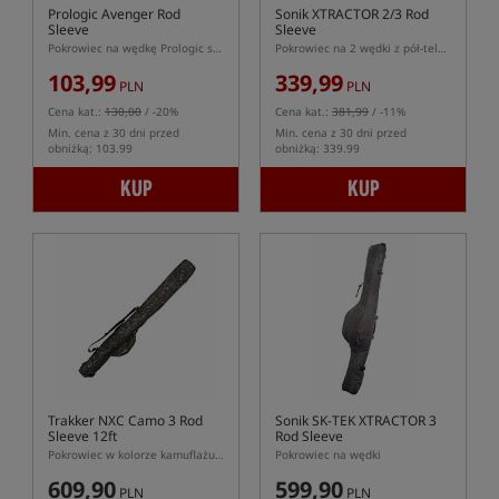
Prologic Avenger Rod
Sonik XTRACTOR 2/3 Rod
Sleeve
Sleeve
Pokrowiec na wędkę Prologic serii Avenger
Pokrowiec na 2 wędki z pół-teleskopowym dolnikiem
103,99
339,99
PLN
PLN
Cena kat.:
130,00
/ -20%
Cena kat.:
381,99
/ -11%
Min. cena z 30 dni przed
Min. cena z 30 dni przed
obniżką: 103.99
obniżką: 339.99
KUP
KUP
Trakker NXC Camo 3 Rod
Sonik SK-TEK XTRACTOR 3
Sleeve 12ft
Rod Sleeve
Pokrowiec w kolorze kamuflażu na 3 wędki 12ft
Pokrowiec na wędki
609,90
599,90
PLN
PLN