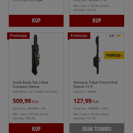
otrzymujesz
4,19 pkt
Cena kat.:
121,00
/ -7%
Min. cena z 30 dni przed
obniżką: 109.99
KUP
KUP
Promocja
Promocja
5,0
PROMOCJA+
Sonik Bank-Tek 3-Rod
Shimano Tribal Trench Rod
Compact Sleeve
Sleeve 12 ft
Pokrowiec na 3 wędki serii Bank-Tek
Lufa na 1 wędkę
509,99
127,99
PLN
PLN
Cena kat.:
551,99
/ -8%
Cena kat.:
169,99
/ -25%
Min. cena z 30 dni przed
Min. cena z 30 dni przed
obniżką: 509.99
obniżką: 127.99
KUP
BRAK TOWARU