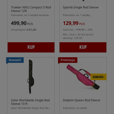
Trakker NXG Compact 5 Rod
Spomb Single Rod Sleeve
Sleeve 12ft
Pokrowiec na 5 wędek karpiowych 12ft
Pokrowiec na 1 wędkę
499,90
129,99
PLN
PLN
otrzymujesz
4,63 pkt
Cena kat.:
179,99
/ -28%
Min. cena z 30 dni przed
obniżką: 129.99
KUP
KUP
Nowość!
Promocja
KONKURS+
Solar Worldwide Single Rod
Delphin Queen Rod Sleeve
Sleeve 10 ft
Solar Worldwide Single Rod Sleeve 10 ft – pokrowiec na jedną wędkę karpiową 10 ft
Pokrowiec na wędki