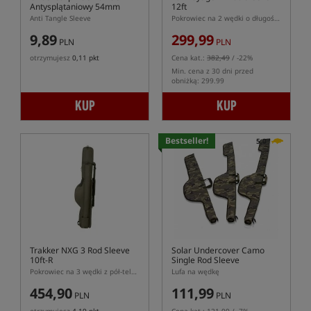
Antysplątaniowy 54mm
12ft
Anti Tangle Sleeve
Pokrowiec na 2 wędki o długości 12ft
9,89
299,99
PLN
PLN
otrzymujesz
0,11 pkt
Cena kat.:
382,49
/ -22%
Min. cena z 30 dni przed
obniżką: 299.99
KUP
KUP
Bestseller!
5,0
Trakker NXG 3 Rod Sleeve
Solar Undercover Camo
10ft-R
Single Rod Sleeve
Pokrowiec na 3 wędki z pół-teleskopowym dolnikiem
Lufa na wędkę
454,90
111,99
PLN
PLN