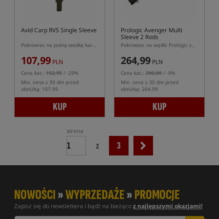
Avid Carp RVS Single Sleeve
Prologic Avenger Multi
Sleeve 2 Rods
Pokrowiec na jedną wedkę karpiową serii RVS
Pokrowiec na wędki Prologic serii Avenger
107,99
264,99
PLN
PLN
Cena kat.:
152,99
/ -29%
Cena kat.:
290,00
/ -9%
Min. cena z 30 dni przed
Min. cena z 30 dni przed
obniżką: 107.99
obniżką: 264.99
KUP
KUP
strona
z
3
NOWOŚCI
»
WYPRZEDAŻE
»
PROMOCJE
Zapisz się do newslettera i bądź na bieżąco
z najlepszymi okazjami!