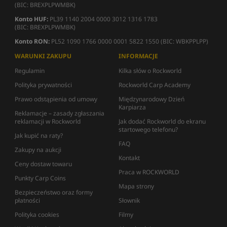
(BIC: BREXPLPWMBK)
Konto HUF:
PL39 1140 2004 0000 3012 1316 1783
(BIC: BREXPLPWMBK)
Konto RON:
PL52 1090 1766 0000 0001 5822 1550 (BIC: WBKPPLPP)
WARUNKI ZAKUPU
INFORMACJE
Regulamin
Kilka słów o Rockworld
Polityka prywatności
Rockworld Carp Academy
Prawo odstąpienia od umowy
Międzynarodowy Dzień
Karpiarza
Reklamacje – zasady zgłaszania
reklamacji w Rockworld
Jak dodać Rockworld do ekranu
startowego telefonu?
Jak kupić na raty?
FAQ
Zakupy na aukcji
Kontakt
Ceny dostaw towaru
Praca w ROCKWORLD
Punkty Carp Coins
Mapa strony
Bezpieczeństwo oraz formy
płatności
Słownik
Polityka cookies
Filmy