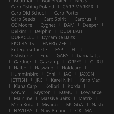
Boatman
BoilieRoller
BROS
|
|
|
|
Carp Fishing Poland
CARP MARKER
|
|
Carp Old School
Carp Porter
|
|
Carp Seeds
Carp Spirit
Carprus
|
|
|
CC Moore
Cygnet
DAM
Deeper
|
|
|
|
Delkim
Delphin
DUDI BAIT
|
|
|
DURACELL
Dynamite Baits
|
|
EKO BAITS
ENERGIZER
|
|
EnterpriseTackle
ESP
FIL
|
|
|
Fishstone
Fox
GABY
Gamakatsu
|
|
|
Gardner
Gazcamp
GREYS
GURU
|
|
|
|
Haibo
Haswing
Holdcarp
|
|
|
|
Humminbird
Inni
JAG
JAXON
|
|
|
|
JETFISH
JRC
Karel Nikl
Karp Max
|
|
|
Kiana Carp
Kolibri
Korda
|
|
|
|
Korum
Kryston
KUMU
Lowrance
|
|
|
Mainline
Massive Baits
Matrix
|
|
|
|
Minn Kota
Mivardi
MUGGA
Nash
|
|
|
NAVITAS
NawiPoland
OKUMA
|
|
|
|