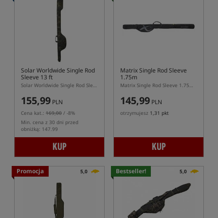
Solar Worldwide Single Rod
Matrix Single Rod Sleeve
Sleeve 13 ft
1.75m
Solar Worldwide Single Rod Sleeve 13 ft – pokrowiec na jedną wędkę karpiową 13 ft
Matrix Single Rod Sleeve 1.75m – pokrowiec feederowy na jedną wędkę
155,99
145,99
PLN
PLN
Cena kat.:
169,00
/ -8%
otrzymujesz
1,31 pkt
Min. cena z 30 dni przed
obniżką: 147.99
KUP
KUP
Promocja
Bestseller!
5,0
5,0