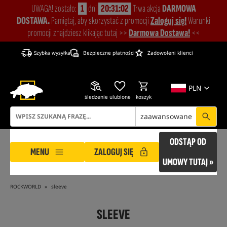
UWAGA! zostało:
1
dni
20:31:01
Trwa akcja
DARMOWA
DOSTAWA.
Pamiętaj, aby skorzystać z promocji
Zaloguj się!
Warunki
promocji znajdziesz klikając tutaj >>
Darmowa Dostawa!
<<
Szybka wysyłka
Bezpieczne płatności
Zadowoleni klienci
PLN
śledzenie
ulubione
koszyk
zaawansowane
ODSTĄP OD
MENU
ZALOGUJ SIĘ
UMOWY TUTAJ »
ROCKWORLD
sleeve
SLEEVE