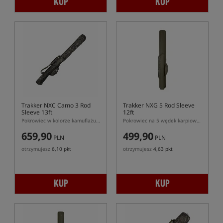
KUP
KUP
Trakker NXC Camo 3 Rod
Trakker NXG 5 Rod Sleeve
Sleeve 13ft
12ft
Pokrowiec w kolorze kamuflażu na 3 wędki 13ft
Pokrowiec na 5 wędek karpiowych 12ft
659,90
499,90
PLN
PLN
otrzymujesz
6,10 pkt
otrzymujesz
4,63 pkt
KUP
KUP