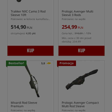
Trakker NXC Camo 3 Rod
Prologic Avenger Multi
Sleeve 10ft
Sleeve 3 Rods
Pokrowiec w kolorze kamuflażu na 3 wędki 10ft
Pokrowiec na wędki
514,90
254,99
PLN
PLN
otrzymujesz
4,80 pkt
Cena kat.:
310,00
/ -18%
Min. cena z 30 dni przed
obniżką: 254.99
KUP
KUP
Bestseller!
Promocja
5,0
Mivardi Rod Sleeve
Prologic Avenger Compact
Premium
Multi Rod Sleeve
Pokrowiec na wędkę
Pokrowiec na wędki