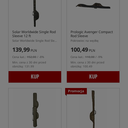
Solar Worldwide Single Rod
Prologic Avenger Compact
Sleeve 12 ft
Rod Sleeve
Solar Worldwide Single Rod Sleeve 12 ft – pokrowiec na jedną wędkę karpiową 12 ft
Pokrowiec na wędkę
139,99
100,49
PLN
PLN
Cena kat.:
152,00
/ -8%
Cena kat.:
110,00
/ -9%
Min. cena z 30 dni przed
Min. cena z 30 dni przed
obniżką: 131.99
obniżką: 100.49
KUP
KUP
Promocja