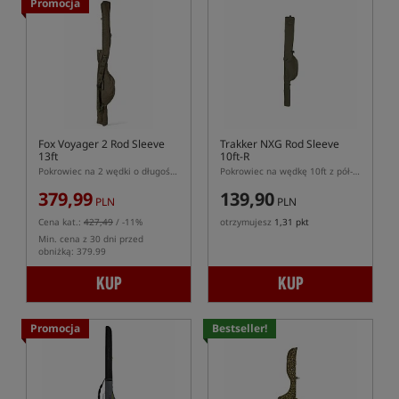
Promocja
Fox Voyager 2 Rod Sleeve
Trakker NXG Rod Sleeve
13ft
10ft-R
Pokrowiec na 2 wędki o długości 13ft
Pokrowiec na wędkę 10ft z pół-teleskopowym dolnikiem
379,99
139,90
PLN
PLN
Cena kat.:
427,49
/ -11%
otrzymujesz
1,31 pkt
Min. cena z 30 dni przed
obniżką: 379.99
KUP
KUP
Promocja
Bestseller!