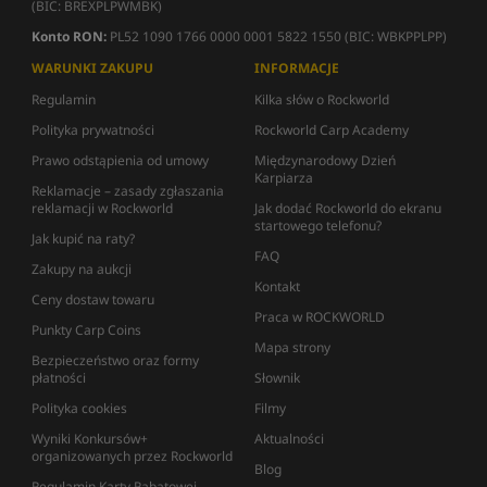
(BIC: BREXPLPWMBK)
Konto RON:
PL52 1090 1766 0000 0001 5822 1550 (BIC: WBKPPLPP)
WARUNKI ZAKUPU
INFORMACJE
Regulamin
Kilka słów o Rockworld
Polityka prywatności
Rockworld Carp Academy
Prawo odstąpienia od umowy
Międzynarodowy Dzień
Karpiarza
Reklamacje – zasady zgłaszania
reklamacji w Rockworld
Jak dodać Rockworld do ekranu
startowego telefonu?
Jak kupić na raty?
FAQ
Zakupy na aukcji
Kontakt
Ceny dostaw towaru
Praca w ROCKWORLD
Punkty Carp Coins
Mapa strony
Bezpieczeństwo oraz formy
płatności
Słownik
Polityka cookies
Filmy
Wyniki Konkursów+
Aktualności
organizowanych przez Rockworld
Blog
Regulamin Karty Rabatowej