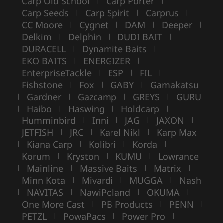
Carp Old School
Carp Porter
|
|
Carp Seeds
Carp Spirit
Carprus
|
|
|
CC Moore
Cygnet
DAM
Deeper
|
|
|
|
Delkim
Delphin
DUDI BAIT
|
|
|
DURACELL
Dynamite Baits
|
|
EKO BAITS
ENERGIZER
|
|
EnterpriseTackle
ESP
FIL
|
|
|
Fishstone
Fox
GABY
Gamakatsu
|
|
|
Gardner
Gazcamp
GREYS
GURU
|
|
|
|
Haibo
Haswing
Holdcarp
|
|
|
|
Humminbird
Inni
JAG
JAXON
|
|
|
|
JETFISH
JRC
Karel Nikl
Karp Max
|
|
|
Kiana Carp
Kolibri
Korda
|
|
|
|
Korum
Kryston
KUMU
Lowrance
|
|
|
Mainline
Massive Baits
Matrix
|
|
|
|
Minn Kota
Mivardi
MUGGA
Nash
|
|
|
NAVITAS
NawiPoland
OKUMA
|
|
|
|
One More Cast
PB Products
PENN
|
|
|
PETZL
PowaPacs
Power Pro
|
|
|