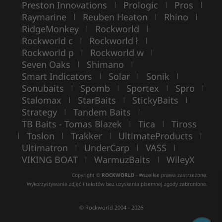
Preston Innovations
Prologic
Pros
|
|
|
Raymarine
Reuben Heaton
Rhino
|
|
|
RidgeMonkey
Rockworld
|
|
Rockworld c
Rockworld ł
|
|
Rockworld p
Rockworld w
|
|
Seven Oaks
Shimano
|
|
Smart Indicators
Solar
Sonik
|
|
|
Sonubaits
Spomb
Sportex
Spro
|
|
|
|
Stalomax
StarBaits
StickyBaits
|
|
|
Strategy
Tandem Baits
|
|
TB Baits - Tomas Blazek
Tica
Tiross
|
|
Toslon
Trakker
UltimateProducts
|
|
|
|
Ultimatron
UnderCarp
VASS
|
|
|
VIKING BOAT
WarmuzBaits
WileyX
|
|
Copyright ©
ROCKWORLD
- Wszelkie prawa zastrzeżone.
Wykorzystywanie zdjęć i tekstów bez uzyskania pisemnej zgody zabronione.
© Rockworld 2004 - 2026