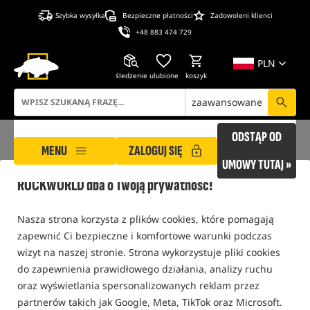
Szybka wysyłka
Bezpieczne płatności
Zadowoleni klienci
+48 883 474 729
PLN
śledzenie
ulubione
koszyk
zaawansowane
ODSTĄP OD
MENU
ZALOGUJ SIĘ
UMOWY TUTAJ »
ROCKWORLD dba o Twoją prywatność!
ROCKWORLD
seven
Nasza strona korzysta z plików cookies, które pomagają
SEVEN
zapewnić Ci bezpieczne i komfortowe warunki podczas
wizyt na naszej stronie. Strona wykorzystuje pliki cookies
Bestseller!
Bestseller!
do zapewnienia prawidłowego działania, analizy ruchu
4,9
5,0
oraz wyświetlania spersonalizowanych reklam przez
partnerów takich jak Google, Meta, TikTok oraz Microsoft.