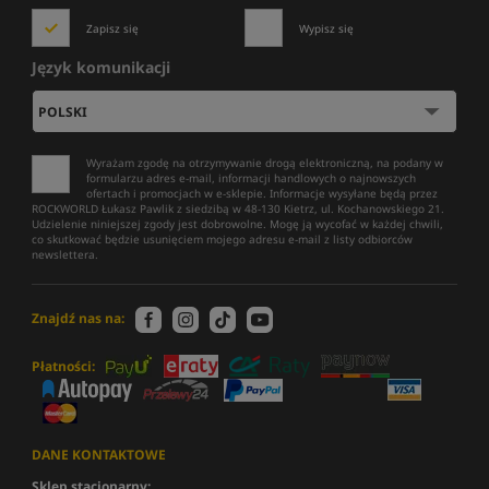
Zapisz się
Wypisz się
Język komunikacji
Wyrażam zgodę na otrzymywanie drogą elektroniczną, na podany w
formularzu adres e-mail, informacji handlowych o najnowszych
ofertach i promocjach w e-sklepie. Informacje wysyłane będą przez
ROCKWORLD Łukasz Pawlik z siedzibą w 48-130 Kietrz, ul. Kochanowskiego 21.
Udzielenie niniejszej zgody jest dobrowolne. Mogę ją wycofać w każdej chwili,
co skutkować będzie usunięciem mojego adresu e-mail z listy odbiorców
newslettera.
Znajdź nas na:
Płatności:
DANE KONTAKTOWE
Sklep stacjonarny: