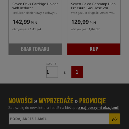
Seven Oaks Cardrige Holder
Seven Oaks/ Gazcamp High
with Reducer
Pressure Gas Hose 2m
Reduktor ciśnieniowy z uchwytem na kartusz do piecyka Seven Oaks
Wąż gazu o długości 2m ze wzmocnieniem
142,99
129,99
PLN
PLN
otrzymujesz
1,41 pkt
otrzymujesz
1,04 pkt
BRAK TOWARU
KUP
strona
z
1
NOWOŚCI
»
WYPRZEDAŻE
»
PROMOCJE
Zapisz się do newslettera i bądź na bieżąco
z najlepszymi okazjami!