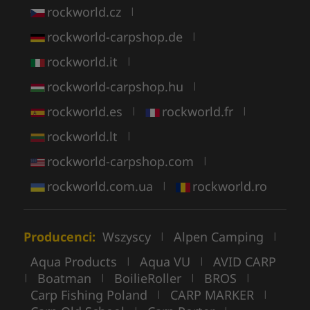
rockworld.cz
|
rockworld-carpshop.de
|
rockworld.it
|
rockworld-carpshop.hu
|
rockworld.es
rockworld.fr
|
|
rockworld.lt
|
rockworld-carpshop.com
|
rockworld.com.ua
rockworld.ro
|
Producenci:
Wszyscy
Alpen Camping
|
|
Aqua Products
Aqua VU
AVID CARP
|
|
Boatman
BoilieRoller
BROS
|
|
|
|
Carp Fishing Poland
CARP MARKER
|
|