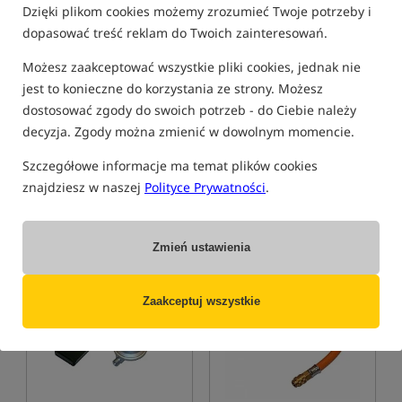
Dzięki plikom cookies możemy zrozumieć Twoje potrzeby i
dopasować treść reklam do Twoich zainteresowań.
Możesz zaakceptować wszystkie pliki cookies, jednak nie
Seven Oaks Heater
Seven Oaks Transport Bag
jest to konieczne do korzystania ze strony. Możesz
for Heater
dostosować zgody do swoich potrzeb - do Ciebie należy
Piecyk gazowy Seven Oaks
Torba transportowa na piecyk gazowy Seven Oaks
decyzja. Zgody można zmienić w dowolnym momencie.
940,99
215,99
PLN
PLN
Szczegółowe informacje ma temat plików cookies
otrzymujesz
8,39 pkt
otrzymujesz
1,67 pkt
znajdziesz w naszej
Polityce Prywatności
.
KUP
KUP
Zmień ustawienia
Bestseller!
5,0
5,0
Zaakceptuj wszystkie