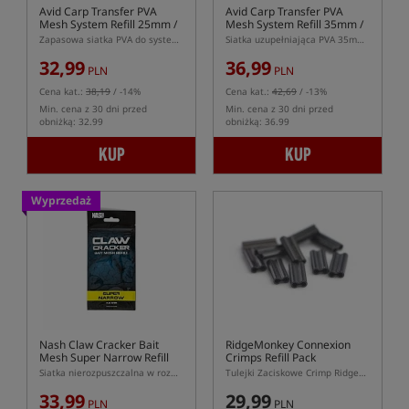
Avid Carp Transfer PVA
Avid Carp Transfer PVA
Mesh System Refill 25mm /
Mesh System Refill 35mm /
7m
7m
Zapasowa siatka PVA do systemów o średnicy 25mm
Siatka uzupełniająca PVA 35mm o długości 7m
32,99
36,99
PLN
PLN
Cena kat.:
38,19
/ -14%
Cena kat.:
42,69
/ -13%
Min. cena z 30 dni przed
Min. cena z 30 dni przed
obniżką: 32.99
obniżką: 36.99
KUP
KUP
Wyprzedaż
Nash Claw Cracker Bait
RidgeMonkey Connexion
Mesh Super Narrow Refill
Crimps Refill Pack
Siatka nierozpuszczalna w rozmiarze Super Narrow (18mm)
Tulejki Zaciskowe Crimp RidgeMonkey Connexion – Zestaw Uzupełniający
33,99
29,99
PLN
PLN