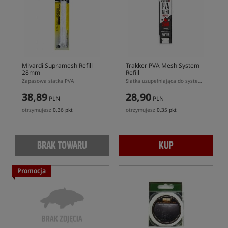
Mivardi Supramesh Refill
Trakker PVA Mesh System
28mm
Refill
Zapasowa siatka PVA
Siatka uzupełniająca do systemu Trakker PVA Mesh System
38,89
28,90
PLN
PLN
otrzymujesz
0,36 pkt
otrzymujesz
0,35 pkt
BRAK TOWARU
KUP
Promocja