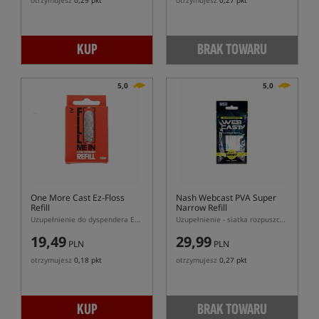
otrzymujesz
0,29 pkt
otrzymujesz
0,27 pkt
KUP
BRAK TOWARU
5,0
5,0
One More Cast Ez-Floss
Nash Webcast PVA Super
Refill
Narrow Refill
Uzupełnienie do dyspendera Ez-Floss
Uzupełnienie - siatka rozpuszczana PVA super wąska
19,49
29,99
PLN
PLN
otrzymujesz
0,18 pkt
otrzymujesz
0,27 pkt
KUP
BRAK TOWARU