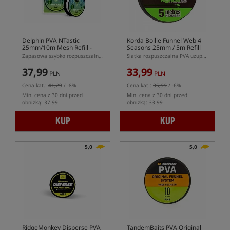
Delphin PVA NTastic
Korda Boilie Funnel Web 4
25mm/10m Mesh Refill -
Seasons 25mm / 5m Refill
Fast Melt
Zapasowa szybko rozpuszczalna siatka PVA 25mm
Siatka rozpuszczalna PVA uzupełnienie średni
37,99
33,99
PLN
PLN
Cena kat.:
41,29
/ -8%
Cena kat.:
35,99
/ -6%
Min. cena z 30 dni przed
Min. cena z 30 dni przed
obniżką: 37.99
obniżką: 33.99
KUP
KUP
5,0
5,0
RidgeMonkey Disperse PVA
TandemBaits PVA Original