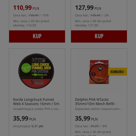
110,99
127,99
PLN
PLN
Cena kat.:
130,49
/ -15%
Cena kat.:
130,49
/ -2%
Min. cena z 30 dni przed
Min. cena z 30 dni przed
obniżką: 110.99
obniżką: 127.99
KUP
KUP
KONKURS+
Korda Longchuck Funnel
Delphin PVA NTastic
Web 4 Seasons 16mm / 5m
35mm/10m Mesh Refill -
Refill
Slow Melt
Uzupełniająca siatka PVA o srednicy 16mm
Zapasowa wolno rozpuszczalna siatka PVA 35mm
35,99
35,99
PLN
PLN
otrzymujesz
0,31 pkt
Cena kat.:
39,29
/ -8%
Min. cena z 30 dni przed