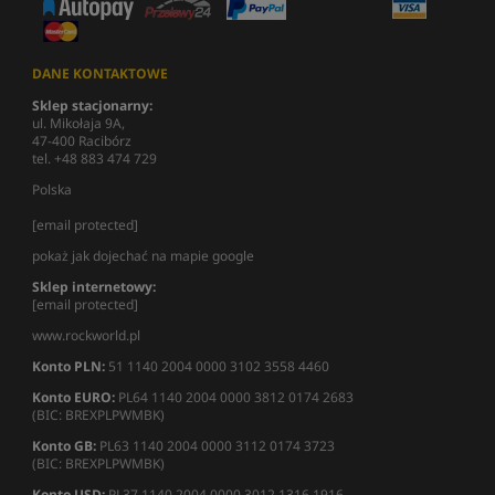
DANE KONTAKTOWE
Sklep stacjonarny:
ul. Mikołaja 9A,
47-400 Racibórz
tel. +48 883 474 729
Polska
[email protected]
pokaż jak dojechać na mapie google
Sklep internetowy:
[email protected]
www.rockworld.pl
Konto PLN:
51 1140 2004 0000 3102 3558 4460
Konto EURO:
PL64 1140 2004 0000 3812 0174 2683
(BIC: BREXPLPWMBK)
Konto GB:
PL63 1140 2004 0000 3112 0174 3723
(BIC: BREXPLPWMBK)
Konto USD:
PL37 1140 2004 0000 3012 1316 1916