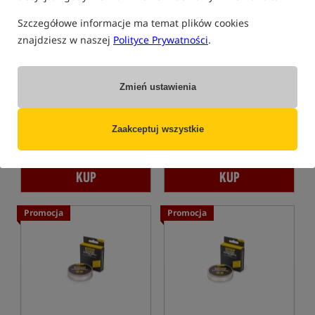
Szczegółowe informacje ma temat plików cookies
znajdziesz w naszej
Polityce Prywatności
.
Fox High Risers Pop-up
Fox Edges PVA Mesh
Foam Refill Pack
System - Fast Melt Refill
Zmień ustawienia
Pianka rozpuszczalna PVA
Siatka zapasowa PVA
24,99
20,99
PLN
PLN
Cena kat.:
26,99
/ -7%
Cena kat.:
26,99
/ -22%
Zaakceptuj wszystkie
Min. cena z 30 dni przed
Min. cena z 30 dni przed
obniżką: 20.99
obniżką: 20.99
KUP
KUP
Promocja
Promocja