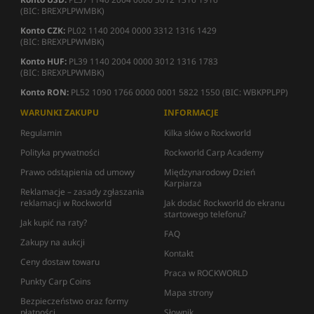
(BIC: BREXPLPWMBK)
Konto CZK:
PL02 1140 2004 0000 3312 1316 1429
(BIC: BREXPLPWMBK)
Konto HUF:
PL39 1140 2004 0000 3012 1316 1783
(BIC: BREXPLPWMBK)
Konto RON:
PL52 1090 1766 0000 0001 5822 1550 (BIC: WBKPPLPP)
WARUNKI ZAKUPU
INFORMACJE
Regulamin
Kilka słów o Rockworld
Polityka prywatności
Rockworld Carp Academy
Prawo odstąpienia od umowy
Międzynarodowy Dzień
Karpiarza
Reklamacje – zasady zgłaszania
reklamacji w Rockworld
Jak dodać Rockworld do ekranu
startowego telefonu?
Jak kupić na raty?
FAQ
Zakupy na aukcji
Kontakt
Ceny dostaw towaru
Praca w ROCKWORLD
Punkty Carp Coins
Mapa strony
Bezpieczeństwo oraz formy
płatności
Słownik