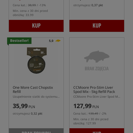
Cena kat.:
38,99
/ -13%
otrzymujesz
0,37 pkt
Min. cena z 30 dni przed
obniżką: 33.99
KUP
KUP
Bestseller!
5,0
One More Cast Chopstix
CCMoore Pro-Stim Liver
Refill
Spod Mix - 5kg Refill Pack
Uzupełnienie siatki do systemu Chopstix
CCMoore Pro-Stim Liver Spod Mix – Zanętowy miks 5 kg w opakowaniu uzupełniającym
35,99
127,99
PLN
PLN
otrzymujesz
0,32 pkt
Cena kat.:
130,49
/ -2%
Min. cena z 30 dni przed
obniżką: 127.99