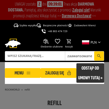
UWAGA! zostało:
2
dni
09:39:01
Trwa akcja
DARMOWA
DOSTAWA.
Pamiętaj, aby skorzystać z promocji
Zaloguj się!
Warunki
promocji znajdziesz klikając tutaj >>
Darmowa Dostawa!
<<
Szybka wysyłka
Bezpieczne płatności
Zadowoleni klienci
+48 883 474 729
PLN
śledzenie
ulubione
koszyk
zaawansowane
ODSTĄP OD
MENU
ZALOGUJ SIĘ
UMOWY TUTAJ »
ROCKWORLD
refill
REFILL