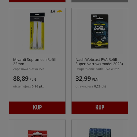
5,0
Mivardi Supramesh Refill
Nash Webcast PVA Refill
22mm
Super Narrow (model 2023)
Zapasowa siatka PVA
Uzupełnienie saitki PVA w rozmiarze Super Narrow (18mm)
88,89
32,99
PLN
PLN
otrzymujesz
0,86 pkt
otrzymujesz
0,29 pkt
KUP
KUP