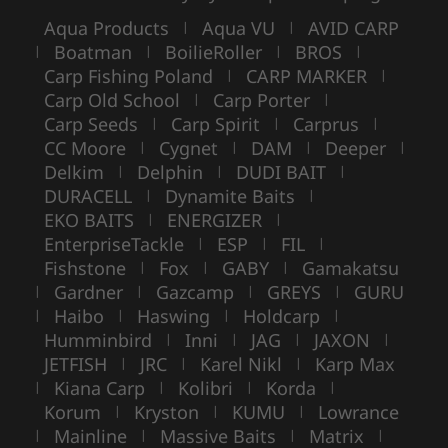
Aqua Products
Aqua VU
AVID CARP
|
|
Boatman
BoilieRoller
BROS
|
|
|
|
Carp Fishing Poland
CARP MARKER
|
|
Carp Old School
Carp Porter
|
|
Carp Seeds
Carp Spirit
Carprus
|
|
|
CC Moore
Cygnet
DAM
Deeper
|
|
|
|
Delkim
Delphin
DUDI BAIT
|
|
|
DURACELL
Dynamite Baits
|
|
EKO BAITS
ENERGIZER
|
|
EnterpriseTackle
ESP
FIL
|
|
|
Fishstone
Fox
GABY
Gamakatsu
|
|
|
Gardner
Gazcamp
GREYS
GURU
|
|
|
|
Haibo
Haswing
Holdcarp
|
|
|
|
Humminbird
Inni
JAG
JAXON
|
|
|
|
JETFISH
JRC
Karel Nikl
Karp Max
|
|
|
Kiana Carp
Kolibri
Korda
|
|
|
|
Korum
Kryston
KUMU
Lowrance
|
|
|
Mainline
Massive Baits
Matrix
|
|
|
|