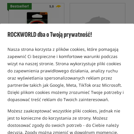
Bestseller!
5,0
ROCKWORLD dba o Twoją prywatność!
Nasza strona korzysta z plików cookies, które pomagają
Fox Edges PVA Mesh
RidgeMonkey CoZee
zapewnić Ci bezpieczne i komfortowe warunki podczas
System - Slow Melt Refill
Compact Toilet Bags Refill
Pack
Siatka zapasowa PVA
Worki do toalety turystycznej RidgeMonkey CoZee Compact 5 szt
wizyt na naszej stronie. Strona wykorzystuje pliki cookies
do zapewnienia prawidłowego działania, analizy ruchu
28,99
41,99
PLN
PLN
oraz wyświetlania spersonalizowanych reklam przez
Cena kat.:
31,49
/ -8%
otrzymujesz
0,46 pkt
partnerów takich jak Google, Meta, TikTok oraz Microsoft.
Min. cena z 30 dni przed
obniżką: 28.99
Dzięki plikom cookies możemy zrozumieć Twoje potrzeby i
KUP
KUP
dopasować treść reklam do Twoich zainteresowań.
Możesz zaakceptować wszystkie pliki cookies, jednak nie
Bestseller!
Promocja
5,0
5,0
jest to konieczne do korzystania ze strony. Możesz
dostosować zgody do swoich potrzeb - do Ciebie należy
decyzja. Zgody można zmienić w dowolnym momencie.