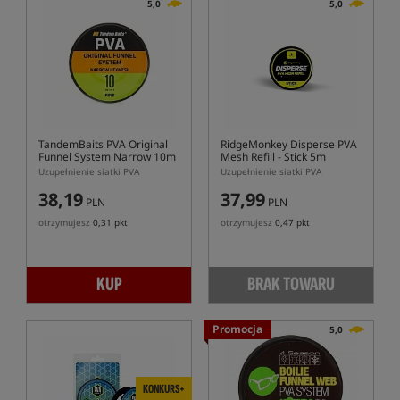
5,0
5,0
TandemBaits PVA Original
RidgeMonkey Disperse PVA
Funnel System Narrow 10m
Mesh Refill - Stick 5m
Refill
Uzupełnienie siatki PVA
Uzupełnienie siatki PVA
38,19
37,99
PLN
PLN
otrzymujesz
0,31 pkt
otrzymujesz
0,47 pkt
KUP
BRAK TOWARU
Promocja
5,0
KONKURS+