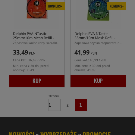
KONKURS+
KONKURS+
Delphin PVA NTastic
Delphin PVA NTastic
25mm/10m Mesh Refill -
35mm/10m Mesh Refill -
Slow Melt
Fast Melt
Zapasowa wolno rozpuszczalna siatka PVA 25mm
Zapasowa szybko rozpuszczalna siatka PVA 35mm
33,49
41,99
PLN
PLN
Cena kat.:
36,69
/ -9%
Cena kat.:
45,99
/ -9%
Min. cena z 30 dni przed
Min. cena z 30 dni przed
obniżką: 33.49
obniżką: 41.99
KUP
KUP
strona
z
1