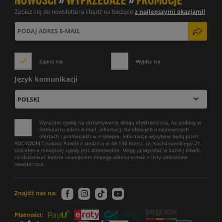
NOWOŚCI
»
WYPRZEDAŻE
»
PROMOCJE
Zapisz się do newslettera i bądź na bieżąco
z najlepszymi okazjami!
Zapisz się
Wypisz się
Język komunikacji
Wyrażam zgodę na otrzymywanie drogą elektroniczną, na podany w
formularzu adres e-mail, informacji handlowych o najnowszych
ofertach i promocjach w e-sklepie. Informacje wysyłane będą przez
ROCKWORLD Łukasz Pawlik z siedzibą w 48-130 Kietrz, ul. Kochanowskiego 21.
Udzielenie niniejszej zgody jest dobrowolne. Mogę ją wycofać w każdej chwili,
co skutkować będzie usunięciem mojego adresu e-mail z listy odbiorców
newslettera.
Znajdź nas na:
Płatności: