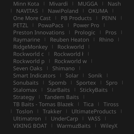
Minn Kota
Mivardi
MUGGA
Nash
|
|
|
NAVITAS
NawiPoland
OKUMA
|
|
|
|
One More Cast
PB Products
PENN
|
|
|
PETZL
PowaPacs
Power Pro
|
|
|
Preston Innovations
Prologic
Pros
|
|
|
Raymarine
Reuben Heaton
Rhino
|
|
|
RidgeMonkey
Rockworld
|
|
Rockworld c
Rockworld ł
|
|
Rockworld p
Rockworld w
|
|
Seven Oaks
Shimano
|
|
Smart Indicators
Solar
Sonik
|
|
|
Sonubaits
Spomb
Sportex
Spro
|
|
|
|
Stalomax
StarBaits
StickyBaits
|
|
|
Strategy
Tandem Baits
|
|
TB Baits - Tomas Blazek
Tica
Tiross
|
|
Toslon
Trakker
UltimateProducts
|
|
|
|
Ultimatron
UnderCarp
VASS
|
|
|
VIKING BOAT
WarmuzBaits
WileyX
|
|