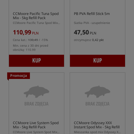
CCMoore Pacific Tuna Spod
PB PVA Refill Stick 5m
Mix - 5kg Refill Pack
CCMoore Pacific Tuna Spod Mix – Zanętowy miks 5 kg w opakowaniu uzupełniającym
Siatka PVA - uzupełnienie
110,99
47,50
PLN
PLN
Cena kat.:
130,49
/ -15%
otrzymujesz
0,42 pkt
Min. cena z 30 dni przed
obniżką: 110.99
KUP
KUP
Promocja
CCMoore Live System Spod
CCMoore Odyssey XXX
Mix - 5kg Refill Pack
Instant Spod Mix - 5kg Refill
Pack
CCMoore Live System Spod Mix – Zanętowy miks 5 kg w opakowaniu uzupełniającym
Mieszanka spod mix Odyssey XXX