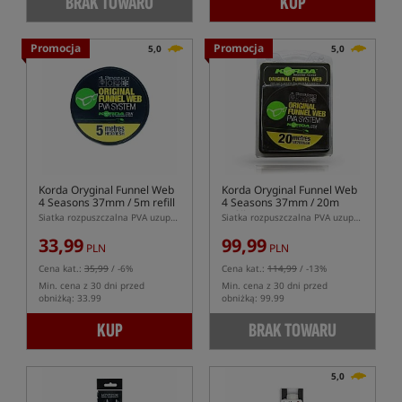
BRAK TOWARU
KUP
Promocja
Promocja
5,0
5,0
Korda Oryginal Funnel Web
Korda Oryginal Funnel Web
4 Seasons 37mm / 5m refill
4 Seasons 37mm / 20m
Refill
Siatka rozpuszczalna PVA uzupełnienie szeroki
Siatka rozpuszczalna PVA uzupełnienie szeroki
33,99
99,99
PLN
PLN
Cena kat.:
35,99
/ -6%
Cena kat.:
114,99
/ -13%
Min. cena z 30 dni przed
Min. cena z 30 dni przed
obniżką: 33.99
obniżką: 99.99
KUP
BRAK TOWARU
5,0