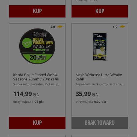
obniżką: 35.99
KUP
KUP
5,0
5,0
Korda Boilie Funnel Web 4
Nash Webcast Ultra Weave
Seasons 25mm / 20m refill
Refill
Siatka rozpuszczalna PVA uzupełnienie średnia
Zapasowa siatka rozpuszczana PVA
114,99
35,99
PLN
PLN
otrzymujesz
1,01 pkt
otrzymujesz
0,32 pkt
KUP
BRAK TOWARU