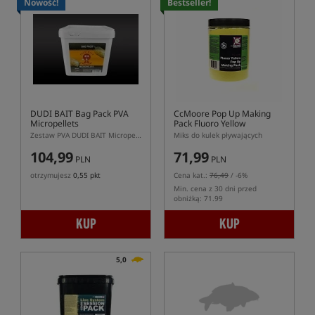
Nowość!
Bestseller!
DUDI BAIT Bag Pack PVA
CcMoore Pop Up Making
Micropellets
Pack Fluoro Yellow
Zestaw PVA DUDI BAIT Micropellets Pack z mikropelletem i atraktorem
Miks do kulek pływających
104,99
71,99
PLN
PLN
otrzymujesz
0,55 pkt
Cena kat.:
76,49
/ -6%
Min. cena z 30 dni przed
obniżką: 71.99
KUP
KUP
5,0