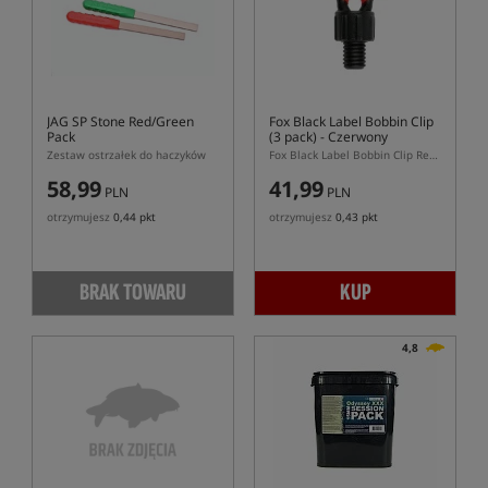
JAG SP Stone Red/Green
Fox Black Label Bobbin Clip
Pack
(3 pack)
- Czerwony
Zestaw ostrzałek do haczyków
Fox Black Label Bobbin Clip Red 3 pack – czerwone klipsy do hangerów Fox
58,99
41,99
PLN
PLN
otrzymujesz
0,44 pkt
otrzymujesz
0,43 pkt
BRAK TOWARU
KUP
4,8