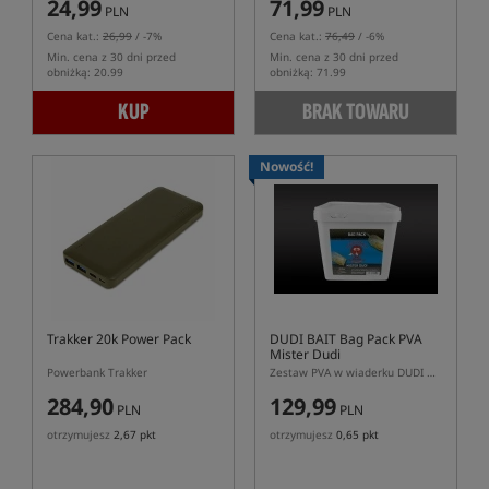
24,99
71,99
PLN
PLN
Cena kat.:
26,99
/ -7%
Cena kat.:
76,49
/ -6%
Min. cena z 30 dni przed
Min. cena z 30 dni przed
obniżką: 20.99
obniżką: 71.99
KUP
BRAK TOWARU
Nowość!
Trakker 20k Power Pack
DUDI BAIT Bag Pack PVA
Mister Dudi
Powerbank Trakker
Zestaw PVA w wiaderku DUDI BAIT Mister Dudi Pack z zanętą i atraktorem
284,90
129,99
PLN
PLN
otrzymujesz
2,67 pkt
otrzymujesz
0,65 pkt