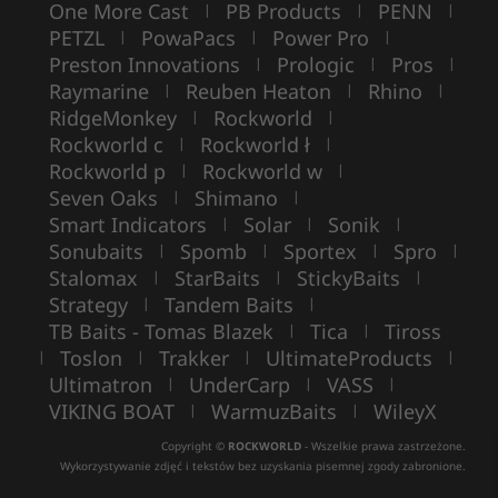
One More Cast
PB Products
PENN
|
|
|
PETZL
PowaPacs
Power Pro
|
|
|
Preston Innovations
Prologic
Pros
|
|
|
Raymarine
Reuben Heaton
Rhino
|
|
|
RidgeMonkey
Rockworld
|
|
Rockworld c
Rockworld ł
|
|
Rockworld p
Rockworld w
|
|
Seven Oaks
Shimano
|
|
Smart Indicators
Solar
Sonik
|
|
|
Sonubaits
Spomb
Sportex
Spro
|
|
|
|
Stalomax
StarBaits
StickyBaits
|
|
|
Strategy
Tandem Baits
|
|
TB Baits - Tomas Blazek
Tica
Tiross
|
|
Toslon
Trakker
UltimateProducts
|
|
|
|
Ultimatron
UnderCarp
VASS
|
|
|
VIKING BOAT
WarmuzBaits
WileyX
|
|
Copyright ©
ROCKWORLD
- Wszelkie prawa zastrzeżone.
Wykorzystywanie zdjęć i tekstów bez uzyskania pisemnej zgody zabronione.