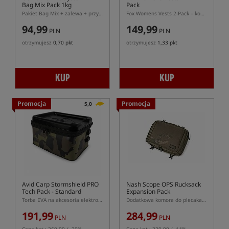
Bag Mix Pack 1kg
Pack
Pakiet Bag Mix + zalewa + przynęty
Fox Womens Vests 2-Pack – komplet damskich topów wędkarskich
94,99
149,99
PLN
PLN
otrzymujesz
0,70 pkt
otrzymujesz
1,33 pkt
KUP
KUP
Promocja
Promocja
5,0
Avid Carp Stormshield PRO
Nash Scope OPS Rucksack
Tech Pack - Standard
Expansion Pack
Torba EVA na akcesoria elektroniczne
Dodatkowa komora do plecaka Scope OPS Rucksack
191,99
284,99
PLN
PLN