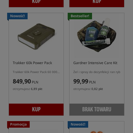
KUP
KUP
Nowość!
Bestseller!
Trakker 60k Power Pack
Gardner Intensive Care Kit
Trakker 60k Power Pack 60 000 mAh – powerbank LiFePO4 192 Wh
Żel i spray do dezynfekcji ran ryb
849,90
99,99
PLN
PLN
otrzymujesz
6,89 pkt
otrzymujesz
0,82 pkt
KUP
BRAK TOWARU
Promocja
Nowość!