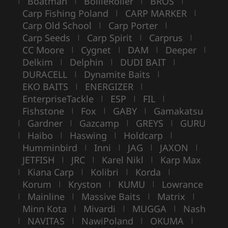
Boatman
BoilieRoller
BROS
|
|
|
|
Carp Fishing Poland
CARP MARKER
|
|
Carp Old School
Carp Porter
|
|
Carp Seeds
Carp Spirit
Carprus
|
|
|
CC Moore
Cygnet
DAM
Deeper
|
|
|
|
Delkim
Delphin
DUDI BAIT
|
|
|
DURACELL
Dynamite Baits
|
|
EKO BAITS
ENERGIZER
|
|
EnterpriseTackle
ESP
FIL
|
|
|
Fishstone
Fox
GABY
Gamakatsu
|
|
|
Gardner
Gazcamp
GREYS
GURU
|
|
|
|
Haibo
Haswing
Holdcarp
|
|
|
|
Humminbird
Inni
JAG
JAXON
|
|
|
|
JETFISH
JRC
Karel Nikl
Karp Max
|
|
|
Kiana Carp
Kolibri
Korda
|
|
|
|
Korum
Kryston
KUMU
Lowrance
|
|
|
Mainline
Massive Baits
Matrix
|
|
|
|
Minn Kota
Mivardi
MUGGA
Nash
|
|
|
NAVITAS
NawiPoland
OKUMA
|
|
|
|