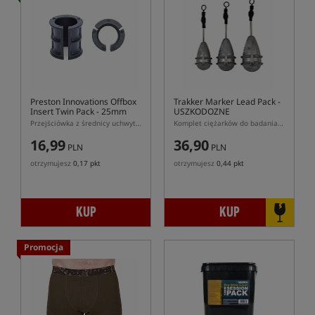
Preston Innovations Offbox
Trakker Marker Lead Pack
-
Insert Twin Pack - 25mm
USZKODOZNE
Round
OPAKOWANIE
Przejściówka z średnicy uchwytu 36mm na 25mm
Komplet ciężarków do badania dna
16,99
36,90
PLN
PLN
otrzymujesz
0,17 pkt
otrzymujesz
0,44 pkt
KUP
KUP
Promocja