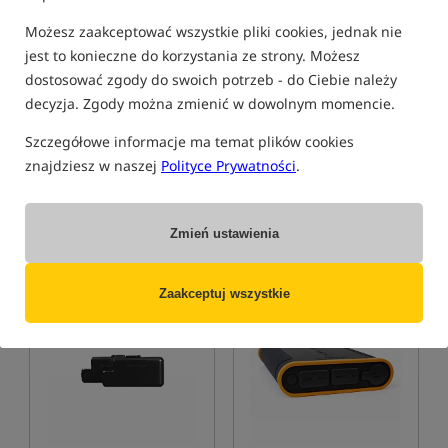
Możesz zaakceptować wszystkie pliki cookies, jednak nie
jest to konieczne do korzystania ze strony. Możesz
dostosować zgody do swoich potrzeb - do Ciebie należy
Trakker Power Pack 96K
RidgeMonkey Hunter 3000
decyzja. Zgody można zmienić w dowolnym momencie.
Bait Boat Batteries (Twin
Pack)
Powerbank o pojemności 96.000 mAh
Zestaw akumulatorów LiPo do łódki RidgeMonkey Hunter 3000
Szczegółowe informacje ma temat plików cookies
1 289,90
1 019,99
PLN
PLN
znajdziesz w naszej
Polityce Prywatności
.
otrzymujesz
10,68 pkt
otrzymujesz
10,45 pkt
Zmień ustawienia
KUP
KUP
Zaakceptuj wszystkie
Promocja
5,0