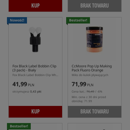
KUP
BRAK TOWARU
Nowość!
Bestseller!
Fox Black Label Bobbin Clip
CcMoore Pop Up Making
(3 pack)
- Biały
Pack Fluoro Orange
Fox Black Label Bobbin Clip White 3 pack – białe klipsy do hangerów Fox
Miks do kulek pływających
41,99
71,99
PLN
PLN
otrzymujesz
0,43 pkt
Cena kat.:
76,49
/ -6%
Min. cena z 30 dni przed
obniżką: 71.99
KUP
BRAK TOWARU
Bestseller!