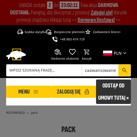
UWAGA! zostało:
2
dni
23:02:10
Trwa akcja
DARMOWA
DOSTAWA.
Pamiętaj, aby skorzystać z promocji
Zaloguj się!
Warunki
promocji znajdziesz klikając tutaj >>
Darmowa Dostawa!
<<
Szybka wysyłka
Bezpieczne płatności
Zadowoleni klienci
+48 883 474 729
PLN
śledzenie
ulubione
koszyk
zaawansowane
ODSTĄP OD
MENU
ZALOGUJ SIĘ
UMOWY TUTAJ »
ROCKWORLD
pack
PACK