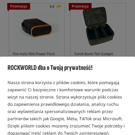
Promocja
Promocja
5,0
Fox Halo 96K Power Pack
Sonik Bank-Tek Gadget
Table Pack
Powerbank
Pokrowiec na akcesoria elektroniczne serii Bank-Tek ze sztywnym wiekiem
ROCKWORLD dba o Twoją prywatność!
829,99
135,99
PLN
PLN
Cena kat.:
1 214,99
/ -32%
Cena kat.:
148,99
/ -9%
Nasza strona korzysta z plików cookies, które pomagają
Min. cena z 30 dni przed
Min. cena z 30 dni przed
zapewnić Ci bezpieczne i komfortowe warunki podczas
obniżką: 829.99
obniżką: 135.99
wizyt na naszej stronie. Strona wykorzystuje pliki cookies
KUP
KUP
do zapewnienia prawidłowego działania, analizy ruchu
oraz wyświetlania spersonalizowanych reklam przez
Bestseller!
partnerów takich jak Google, Meta, TikTok oraz Microsoft.
Dzięki plikom cookies możemy zrozumieć Twoje potrzeby i
dopasować treść reklam do Twoich zainteresowań.