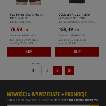
Fox Boxers Shorts Khaki /
CCMoore Pro-Stim Liver
Black (2 pack)
Session Pack 18mm
Komplet bokserek
Zestaw pellet/kulki zanętowe/przynęty na zasiadkę
78,99
189,49
PLN
PLN
Cena kat.:
89,99
/ -12%
Cena kat.:
193,49
/ -2%
Min. cena z 30 dni przed
Min. cena z 30 dni przed
obniżką: 79.99 / -1%
obniżką: 189.49
KUP
KUP
strona
z
3
NOWOŚCI
»
WYPRZEDAŻE
»
PROMOCJE
Zapisz się do newslettera i bądź na bieżąco
z najlepszymi okazjami!