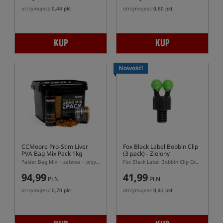
otrzymujesz
0,44 pkt
otrzymujesz
0,60 pkt
KUP
KUP
Nowość!
CCMoore Pro-Stim Liver
Fox Black Label Bobbin Clip
PVA Bag Mix Pack 1kg
(3 pack)
- Zielony
Pakiet Bag Mix + zalewa + przynęty
Fox Black Label Bobbin Clip Green 3 pack – zielone klipsy do hangerów Fox
94,99
41,99
PLN
PLN
otrzymujesz
0,70 pkt
otrzymujesz
0,43 pkt