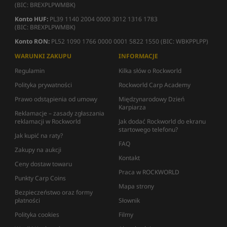
(BIC: BREXPLPWMBK)
Konto HUF:
PL39 1140 2004 0000 3012 1316 1783
(BIC: BREXPLPWMBK)
Konto RON:
PL52 1090 1766 0000 0001 5822 1550 (BIC: WBKPPLPP)
WARUNKI ZAKUPU
INFORMACJE
Regulamin
Kilka słów o Rockworld
Polityka prywatności
Rockworld Carp Academy
Prawo odstąpienia od umowy
Międzynarodowy Dzień
Karpiarza
Reklamacje – zasady zgłaszania
reklamacji w Rockworld
Jak dodać Rockworld do ekranu
startowego telefonu?
Jak kupić na raty?
FAQ
Zakupy na aukcji
Kontakt
Ceny dostaw towaru
Praca w ROCKWORLD
Punkty Carp Coins
Mapa strony
Bezpieczeństwo oraz formy
płatności
Słownik
Polityka cookies
Filmy