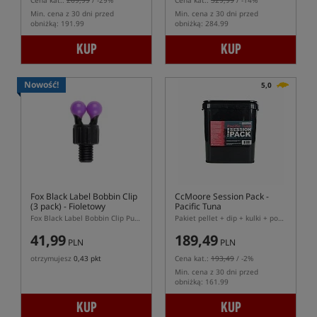
Cena kat.:
269,99
/ -29%
Cena kat.:
329,99
/ -14%
Min. cena z 30 dni przed
Min. cena z 30 dni przed
obniżką: 191.99
obniżką: 284.99
KUP
KUP
Nowość!
5,0
Fox Black Label Bobbin Clip
CcMoore Session Pack -
(3 pack)
- Fioletowy
Pacific Tuna
Fox Black Label Bobbin Clip Purple 3 pack – fioletowe klipsy do hangerów Fox
Pakiet pellet + dip + kulki + pop-ups
41,99
189,49
PLN
PLN
otrzymujesz
0,43 pkt
Cena kat.:
193,49
/ -2%
Min. cena z 30 dni przed
obniżką: 161.99
KUP
KUP