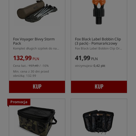
Fox Voyager Bivvy Storm
Fox Black Label Bobbin Clip
Pack
(3 pack)
- Pomarańczowy
Komplet długich szpilek do namiotu w pokrowcu transportowym
Fox Black Label Bobbin Clip Orange 3 pack – pomarańczowe klipsy do hangerów
132,99
41,99
PLN
PLN
Cena kat.:
157,49
/ -16%
otrzymujesz
0,42 pkt
Min. cena z 30 dni przed
obniżką: 132.99
KUP
KUP
Promocja