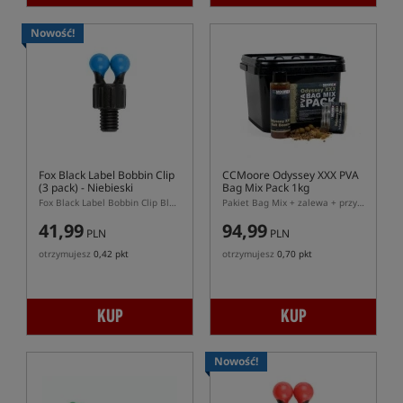
Nowość!
Fox Black Label Bobbin Clip
CCMoore Odyssey XXX PVA
(3 pack)
- Niebieski
Bag Mix Pack 1kg
Fox Black Label Bobbin Clip Blue 3 pack – niebieskie klipsy do hangerów Fox
Pakiet Bag Mix + zalewa + przynęty
41,99
94,99
PLN
PLN
otrzymujesz
0,42 pkt
otrzymujesz
0,70 pkt
KUP
KUP
Nowość!