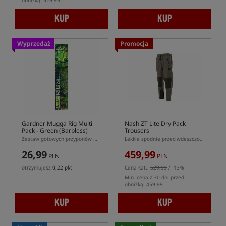
obniżką: 529.99
KUP
KUP
Wyprzedaż
Promocja
Gardner Mugga Rig Multi
Nash ZT Lite Dry Pack
Pack - Green (Barbless)
Trousers
Zestaw gotowych przyponów Mugga Rig z hakiem bezzadziorowym
Lekkie spodnie przeciwdeszczowe
26,99
459,99
PLN
PLN
otrzymujesz
0,22 pkt
Cena kat.:
529,99
/ -13%
Min. cena z 30 dni przed
obniżką: 459.99
KUP
KUP