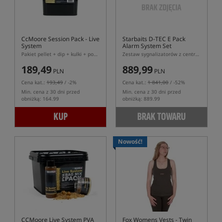
CcMoore Session Pack - Live
Starbaits D-TEC E Pack
System
Alarm System Set
Pakiet pellet + dip + kulki + pop-ups
Zestaw sygnalizatorów z centralką
189,49
889,99
PLN
PLN
Cena kat.:
193,49
/ -2%
Cena kat.:
1 841,00
/ -52%
Min. cena z 30 dni przed
Min. cena z 30 dni przed
obniżką: 164.99
obniżką: 889.99
KUP
BRAK TOWARU
Nowość!
CCMoore Live System PVA
Fox Womens Vests - Twin