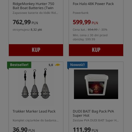
RidgeMonkey Hunter 750
Fox Halo 48K Power Pack
Bait Boat Batteries (Twin
Pack)
Zapasowe baterie do łódki RidgeMonkey Hunter 750
Powerbank
762,99
599,99
PLN
PLN
otrzymujesz
8,32 pkt
Cena kat.:
854,99
/ -30%
Min. cena z 30 dni przed
obniżką: 599.99
KUP
KUP
Bestseller!
Nowość!
5,0
Trakker Marker Lead Pack
DUDI BAIT Bag Pack PVA
Super Hot
Komplet ciężarków do badania dna
Zestaw PVA DUDI BAIT Super Hot Pack z zanętą i atraktorem
36,90
111,99
PLN
PLN