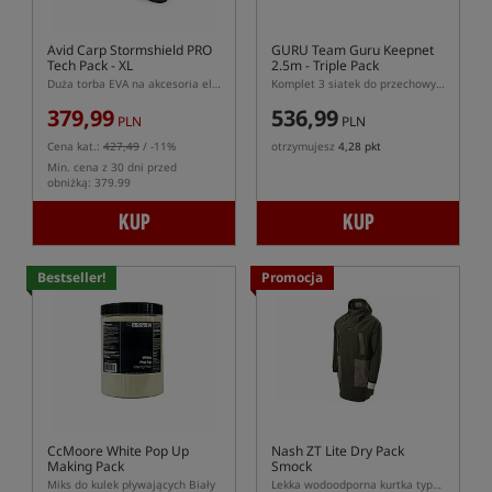
Avid Carp Stormshield PRO
GURU Team Guru Keepnet
Tech Pack - XL
2.5m - Triple Pack
Duża torba EVA na akcesoria elektroniczne
Komplet 3 siatek do przechowywania ryb
379,99
536,99
PLN
PLN
Cena kat.:
427,49
/ -11%
otrzymujesz
4,28 pkt
Min. cena z 30 dni przed
obniżką: 379.99
KUP
KUP
Bestseller!
Promocja
CcMoore White Pop Up
Nash ZT Lite Dry Pack
Making Pack
Smock
Miks do kulek pływających Biały
Lekka wodoodporna kurtka typu smock