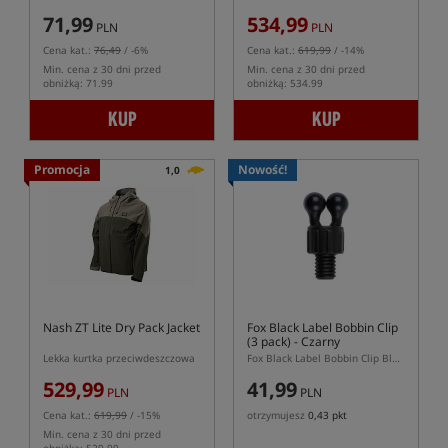
71,99
534,99
PLN
PLN
Cena kat.:
76,49
/ -6%
Cena kat.:
619,99
/ -14%
Min. cena z 30 dni przed
Min. cena z 30 dni przed
obniżką: 71.99
obniżką: 534.99
KUP
KUP
Promocja
Nowość!
1,0
Nash ZT Lite Dry Pack Jacket
Fox Black Label Bobbin Clip
(3 pack)
- Czarny
Lekka kurtka przeciwdeszczowa
Fox Black Label Bobbin Clip Black 3 pack – czarne klipsy do hangerów Fox
529,99
41,99
PLN
PLN
Cena kat.:
619,99
/ -15%
otrzymujesz
0,43 pkt
Min. cena z 30 dni przed