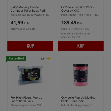
RidgeMonkey CoZee
CcMoore Session Pack -
Compact Toilet Bags Refill
Odyssey XXX
Pack
Worki do toalety turystycznej RidgeMonkey CoZee Compact 5 szt
Pakiet pellet + dip + kulki + pop-ups
41,99
189,49
PLN
PLN
otrzymujesz
0,46 pkt
Cena kat.:
193,49
/ -2%
Min. cena z 30 dni przed
obniżką: 155.99
KUP
KUP
Bestseller!
5,0
Fox High Risers Pop-up
CcMoore Pop Up Making
Foam Refill Pack
Pack Fluoro Pink
Pianka rozpuszczalna PVA
Miks do kulek pływających