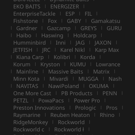
EKO BAITS
ENERGIZER
|
|
EnterpriseTackle
ESP
FIL
|
|
|
Fishstone
Fox
GABY
Gamakatsu
|
|
|
Gardner
Gazcamp
GREYS
GURU
|
|
|
|
Haibo
Haswing
Holdcarp
|
|
|
|
Humminbird
Inni
JAG
JAXON
|
|
|
|
JETFISH
JRC
Karel Nikl
Karp Max
|
|
|
Kiana Carp
Kolibri
Korda
|
|
|
|
Korum
Kryston
KUMU
Lowrance
|
|
|
Mainline
Massive Baits
Matrix
|
|
|
|
Minn Kota
Mivardi
MUGGA
Nash
|
|
|
NAVITAS
NawiPoland
OKUMA
|
|
|
|
One More Cast
PB Products
PENN
|
|
|
PETZL
PowaPacs
Power Pro
|
|
|
Preston Innovations
Prologic
Pros
|
|
|
Raymarine
Reuben Heaton
Rhino
|
|
|
RidgeMonkey
Rockworld
|
|
Rockworld c
Rockworld ł
|
|