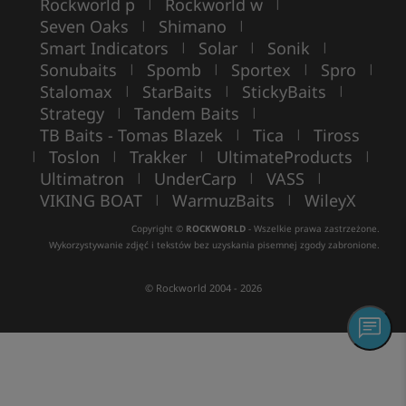
Rockworld p
Rockworld w
|
|
Seven Oaks
Shimano
|
|
Smart Indicators
Solar
Sonik
|
|
|
Sonubaits
Spomb
Sportex
Spro
|
|
|
|
Stalomax
StarBaits
StickyBaits
|
|
|
Strategy
Tandem Baits
|
|
TB Baits - Tomas Blazek
Tica
Tiross
|
|
Toslon
Trakker
UltimateProducts
|
|
|
|
Ultimatron
UnderCarp
VASS
|
|
|
VIKING BOAT
WarmuzBaits
WileyX
|
|
Copyright ©
ROCKWORLD
- Wszelkie prawa zastrzeżone.
Wykorzystywanie zdjęć i tekstów bez uzyskania pisemnej zgody zabronione.
© Rockworld 2004 - 2026