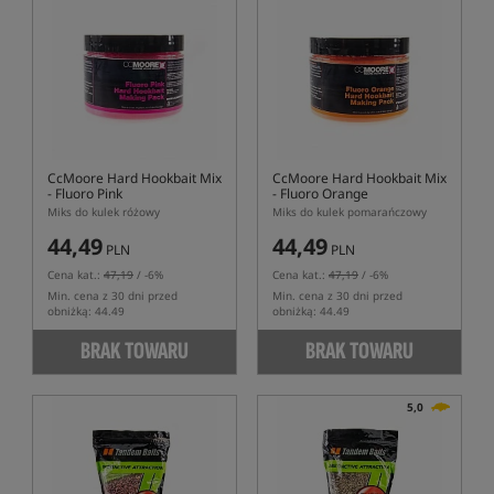
CcMoore Hard Hookbait Mix
CcMoore Hard Hookbait Mix
- Fluoro Pink
- Fluoro Orange
Miks do kulek różowy
Miks do kulek pomarańczowy
44,49
44,49
PLN
PLN
Cena kat.:
47,19
/ -6%
Cena kat.:
47,19
/ -6%
Min. cena z 30 dni przed
Min. cena z 30 dni przed
obniżką: 44.49
obniżką: 44.49
BRAK TOWARU
BRAK TOWARU
5,0