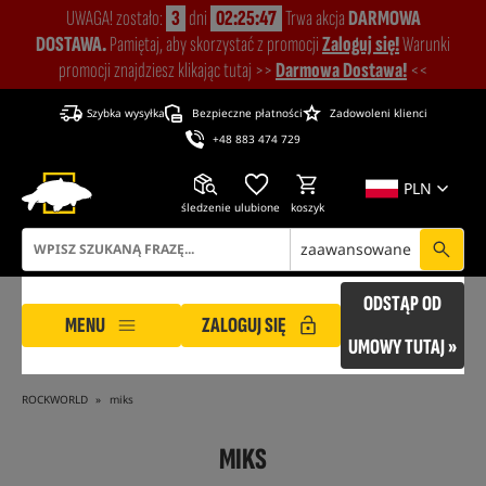
UWAGA! zostało:
3
dni
02:25:46
Trwa akcja
DARMOWA
DOSTAWA.
Pamiętaj, aby skorzystać z promocji
Zaloguj się!
Warunki
promocji znajdziesz klikając tutaj >>
Darmowa Dostawa!
<<
Szybka wysyłka
Bezpieczne płatności
Zadowoleni klienci
+48 883 474 729
PLN
śledzenie
ulubione
koszyk
zaawansowane
ODSTĄP OD
MENU
ZALOGUJ SIĘ
UMOWY TUTAJ »
ROCKWORLD
miks
MIKS