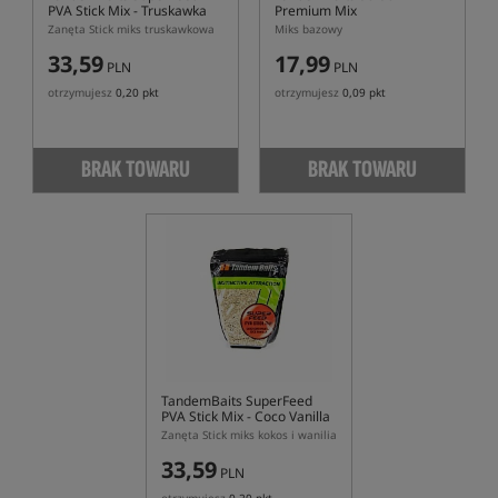
PVA Stick Mix
- Truskawka
Premium Mix
Kremowa
Zanęta Stick miks truskawkowa
Miks bazowy
33,59
17,99
PLN
PLN
otrzymujesz
0,20 pkt
otrzymujesz
0,09 pkt
BRAK TOWARU
BRAK TOWARU
TandemBaits SuperFeed
PVA Stick Mix - Coco Vanilla
Zanęta Stick miks kokos i wanilia
33,59
PLN