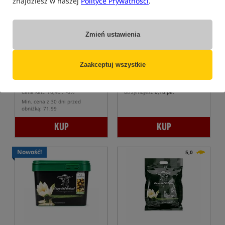
znajdziesz w naszej
Polityce Prywatności
.
Zmień ustawienia
CcMoore Pop Up Making
Carp Old School
- Mix Ziaren
Pack Fluoro Yellow
- Pink Panter
Miks do kulek pływających
Miks ziaren kukurydzy, konopi i rzepiku
Zaakceptuj wszystkie
71,99
17,38
PLN
PLN
Cena kat.:
76,49
/ -6%
otrzymujesz
0,18 pkt
Min. cena z 30 dni przed
obniżką: 71.99
KUP
KUP
Nowość!
5,0