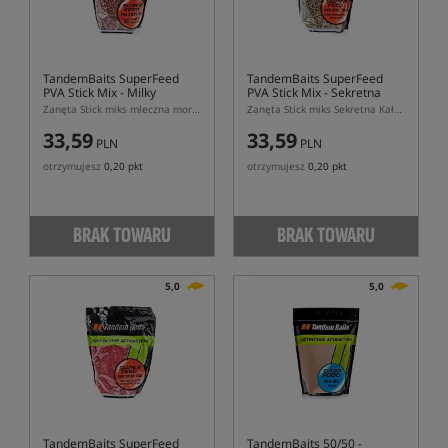
TandemBaits SuperFeed
TandemBaits SuperFeed
PVA Stick Mix - Milky
PVA Stick Mix
- Sekretna
Mulberry
Kałamarnica
Zanęta Stick miks mleczna morwa
Zanęta Stick miks Sekretna Kałamarnica
33,59
33,59
PLN
PLN
otrzymujesz
0,20 pkt
otrzymujesz
0,20 pkt
BRAK TOWARU
BRAK TOWARU
5,0
5,0
TandemBaits SuperFeed
TandemBaits 50/50 -