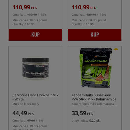
110,99
110,99
PLN
PLN
Cena kat.:
130,49
/ -15%
Cena kat.:
130,49
/ -15%
Min. cena z 30 dni przed
Min. cena z 30 dni przed
obniżką: 110.99
obniżką: 110.99
KUP
KUP
5,0
CcMoore Hard Hookbait Mix
TandemBaits SuperFeed
- White
PVA Stick Mix
- Kałamarnica
& Pomarańcza
Miks do kulek biały
Zanęta stick miks kałamarnica i pomarańcza
44,49
33,59
PLN
PLN
Cena kat.:
47,19
/ -6%
otrzymujesz
0,20 pkt
Min. cena z 30 dni przed