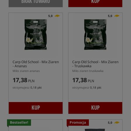
BRAK TOWARU
KUP
5,0
5,0
Carp Old School
- Mix Ziaren
Carp Old School
- Mix Ziaren
- Ananas
- Truskawka
Miks ziaren ananas
Miks ziaren truskawka
17,38
17,38
PLN
PLN
otrzymujesz
0,18 pkt
otrzymujesz
0,18 pkt
KUP
KUP
Bestseller!
Promocja
5,0