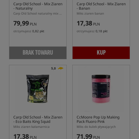
Carp Old School
- Mix Ziaren
Carp Old School
- Mix Ziaren
- Naturalny
- Banan
Carp Old School naturalny mix ziaren karpiowych 4x1 kg
Miks ziaren banan
79,99
17,38
PLN
PLN
otrzymujesz
0,82 pkt
otrzymujesz
0,18 pkt
BRAK TOWARU
KUP
5,0
Carp Old School
- Mix Ziaren
CcMoore Pop Up Making
- Eco Baits King Squid
Pack Fluoro Pink
Miks ziaren kałamarnica
Miks do kulek pływających
17,38
71,99
PLN
PLN