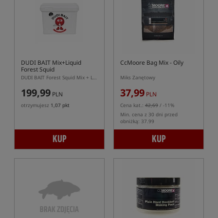
DUDI BAIT Mix+Liquid
CcMoore Bag Mix - Oily
Forest Squid
DUDI BAIT Forest Squid Mix + Liquid – miks bazowy do kulek proteinowych
Miks Zanętowy
199,99
37,99
PLN
PLN
otrzymujesz
1,07 pkt
Cena kat.:
42,69
/ -11%
Min. cena z 30 dni przed
obniżką: 37.99
KUP
KUP