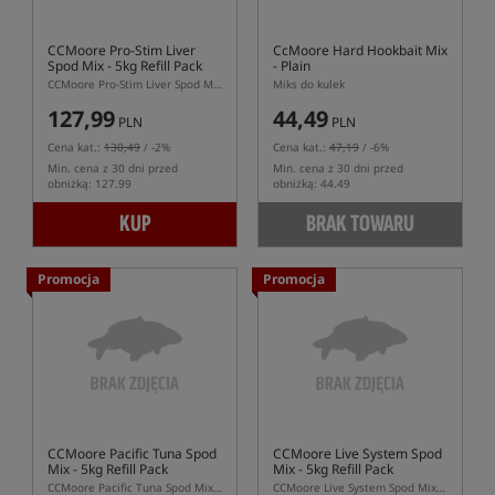
CCMoore Pro-Stim Liver
CcMoore Hard Hookbait Mix
Spod Mix - 5kg Refill Pack
- Plain
CCMoore Pro-Stim Liver Spod Mix – Zanętowy miks 5 kg w opakowaniu uzupełniającym
Miks do kulek
127,99
44,49
PLN
PLN
Cena kat.:
130,49
/ -2%
Cena kat.:
47,19
/ -6%
Min. cena z 30 dni przed
Min. cena z 30 dni przed
obniżką: 127.99
obniżką: 44.49
KUP
BRAK TOWARU
Promocja
Promocja
CCMoore Pacific Tuna Spod
CCMoore Live System Spod
Mix - 5kg Refill Pack
Mix - 5kg Refill Pack
CCMoore Pacific Tuna Spod Mix – Zanętowy miks 5 kg w opakowaniu uzupełniającym
CCMoore Live System Spod Mix – Zanętowy miks 5 kg w opakowaniu uzupełniającym