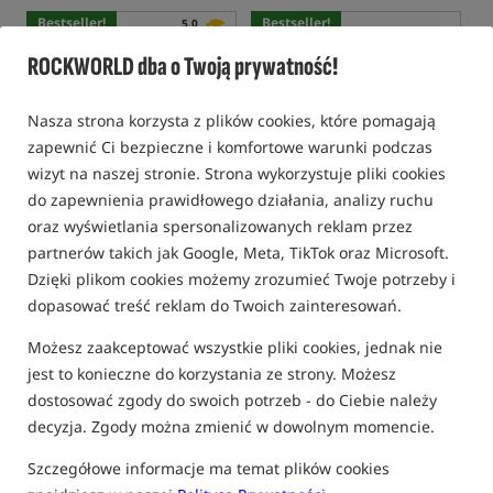
Bestseller!
Bestseller!
5,0
ROCKWORLD dba o Twoją prywatność!
Nasza strona korzysta z plików cookies, które pomagają
zapewnić Ci bezpieczne i komfortowe warunki podczas
wizyt na naszej stronie. Strona wykorzystuje pliki cookies
Carp Old School
- Mix Ziaren
CcMoore White Pop Up
do zapewnienia prawidłowego działania, analizy ruchu
- Naturalny
Making Pack
oraz wyświetlania spersonalizowanych reklam przez
Miks ziaren naturalny
Miks do kulek pływających Biały
partnerów takich jak Google, Meta, TikTok oraz Microsoft.
17,38
71,99
PLN
PLN
Dzięki plikom cookies możemy zrozumieć Twoje potrzeby i
otrzymujesz
0,18 pkt
Cena kat.:
76,49
/ -6%
dopasować treść reklam do Twoich zainteresowań.
Min. cena z 30 dni przed
obniżką: 71.99
Możesz zaakceptować wszystkie pliki cookies, jednak nie
KUP
KUP
jest to konieczne do korzystania ze strony. Możesz
dostosować zgody do swoich potrzeb - do Ciebie należy
Bestseller!
decyzja. Zgody można zmienić w dowolnym momencie.
5,0
Szczegółowe informacje ma temat plików cookies