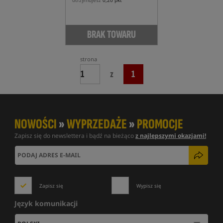
otrzymujesz
0,20 pkt
BRAK TOWARU
strona
z
1
NOWOŚCI
»
WYPRZEDAŻE
»
PROMOCJE
Zapisz się do newslettera i bądź na bieżąco
z najlepszymi okazjami!
Zapisz się
Wypisz się
Język komunikacji