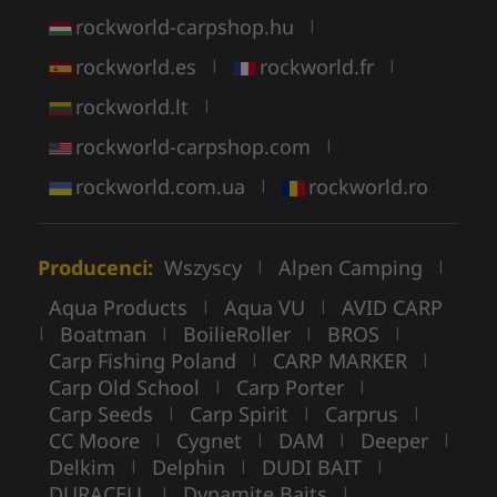
rockworld-carpshop.hu
|
rockworld.es
rockworld.fr
|
|
rockworld.lt
|
rockworld-carpshop.com
|
rockworld.com.ua
rockworld.ro
|
Producenci:
Wszyscy
Alpen Camping
|
|
Aqua Products
Aqua VU
AVID CARP
|
|
Boatman
BoilieRoller
BROS
|
|
|
|
Carp Fishing Poland
CARP MARKER
|
|
Carp Old School
Carp Porter
|
|
Carp Seeds
Carp Spirit
Carprus
|
|
|
CC Moore
Cygnet
DAM
Deeper
|
|
|
|
Delkim
Delphin
DUDI BAIT
|
|
|
DURACELL
Dynamite Baits
|
|