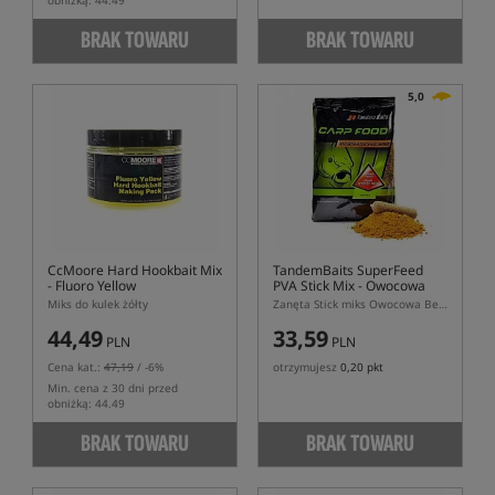
obniżką: 44.49
BRAK TOWARU
BRAK TOWARU
5,0
CcMoore Hard Hookbait Mix
TandemBaits SuperFeed
- Fluoro Yellow
PVA Stick Mix
- Owocowa
Bestia
Miks do kulek żółty
Zanęta Stick miks Owocowa Bestia
44,49
33,59
PLN
PLN
Cena kat.:
47,19
/ -6%
otrzymujesz
0,20 pkt
Min. cena z 30 dni przed
obniżką: 44.49
BRAK TOWARU
BRAK TOWARU