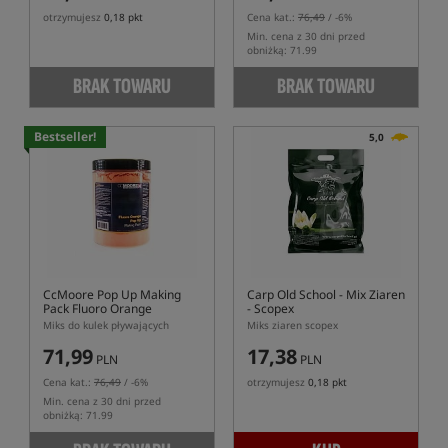
otrzymujesz
0,18 pkt
Cena kat.:
76,49
/ -6%
Min. cena z 30 dni przed
obniżką: 71.99
BRAK TOWARU
BRAK TOWARU
Bestseller!
5,0
CcMoore Pop Up Making
Carp Old School
- Mix Ziaren
Pack Fluoro Orange
- Scopex
Miks do kulek pływających
Miks ziaren scopex
71,99
17,38
PLN
PLN
Cena kat.:
76,49
/ -6%
otrzymujesz
0,18 pkt
Min. cena z 30 dni przed
obniżką: 71.99