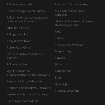
Polityka prywatności
Rockworld Carp Academy
Prawo odstąpienia od umowy
Międzynarodowy Dzień
Karpiarza
Reklamacje – zasady zgłaszania
reklamacji w Rockworld
Jak dodać Rockworld do ekranu
startowego telefonu?
Jak kupić na raty?
FAQ
Zakupy na aukcji
Kontakt
Ceny dostaw towaru
Praca w ROCKWORLD
Punkty Carp Coins
Mapa strony
Bezpieczeństwo oraz formy
płatności
Słownik
Polityka cookies
Filmy
Wyniki Konkursów+
Aktualności
organizowanych przez Rockworld
Blog
Regulamin Karty Rabatowej
Quick Tips
Program Lojalnościowy Rockworld
Produkty wycofane
Weekend z Darmową Dostawą
Śledź swoje zamówienia