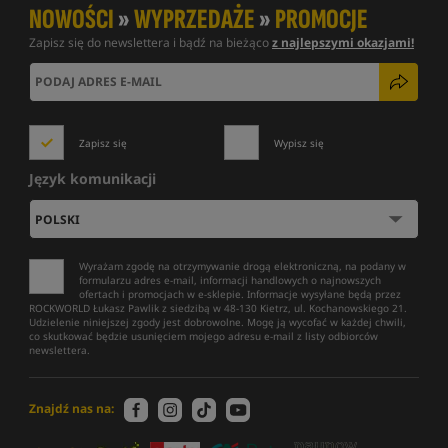
NOWOŚCI
»
WYPRZEDAŻE
»
PROMOCJE
Zapisz się do newslettera i bądź na bieżąco
z najlepszymi okazjami!
Zapisz się
Wypisz się
Język komunikacji
Wyrażam zgodę na otrzymywanie drogą elektroniczną, na podany w
formularzu adres e-mail, informacji handlowych o najnowszych
ofertach i promocjach w e-sklepie. Informacje wysyłane będą przez
ROCKWORLD Łukasz Pawlik z siedzibą w 48-130 Kietrz, ul. Kochanowskiego 21.
Udzielenie niniejszej zgody jest dobrowolne. Mogę ją wycofać w każdej chwili,
co skutkować będzie usunięciem mojego adresu e-mail z listy odbiorców
newslettera.
Znajdź nas na: