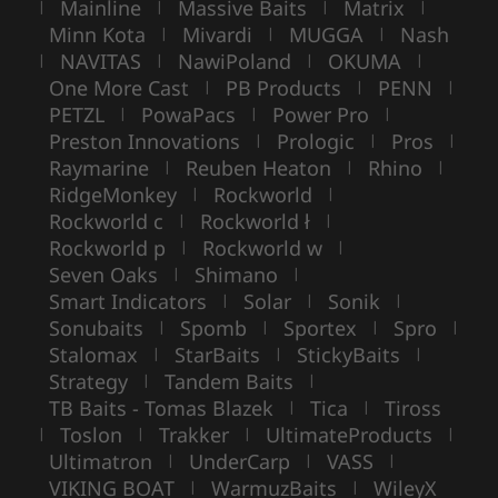
Mainline
Massive Baits
Matrix
|
|
|
|
Minn Kota
Mivardi
MUGGA
Nash
|
|
|
NAVITAS
NawiPoland
OKUMA
|
|
|
|
One More Cast
PB Products
PENN
|
|
|
PETZL
PowaPacs
Power Pro
|
|
|
Preston Innovations
Prologic
Pros
|
|
|
Raymarine
Reuben Heaton
Rhino
|
|
|
RidgeMonkey
Rockworld
|
|
Rockworld c
Rockworld ł
|
|
Rockworld p
Rockworld w
|
|
Seven Oaks
Shimano
|
|
Smart Indicators
Solar
Sonik
|
|
|
Sonubaits
Spomb
Sportex
Spro
|
|
|
|
Stalomax
StarBaits
StickyBaits
|
|
|
Strategy
Tandem Baits
|
|
TB Baits - Tomas Blazek
Tica
Tiross
|
|
Toslon
Trakker
UltimateProducts
|
|
|
|
Ultimatron
UnderCarp
VASS
|
|
|
VIKING BOAT
WarmuzBaits
WileyX
|
|