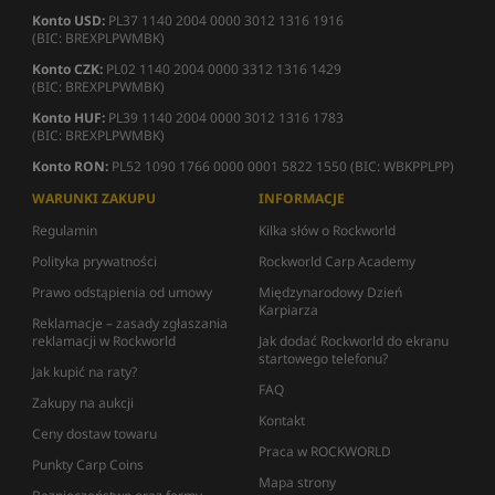
Konto USD:
PL37 1140 2004 0000 3012 1316 1916
(BIC: BREXPLPWMBK)
Konto CZK:
PL02 1140 2004 0000 3312 1316 1429
(BIC: BREXPLPWMBK)
Konto HUF:
PL39 1140 2004 0000 3012 1316 1783
(BIC: BREXPLPWMBK)
Konto RON:
PL52 1090 1766 0000 0001 5822 1550 (BIC: WBKPPLPP)
WARUNKI ZAKUPU
INFORMACJE
Regulamin
Kilka słów o Rockworld
Polityka prywatności
Rockworld Carp Academy
Prawo odstąpienia od umowy
Międzynarodowy Dzień
Karpiarza
Reklamacje – zasady zgłaszania
reklamacji w Rockworld
Jak dodać Rockworld do ekranu
startowego telefonu?
Jak kupić na raty?
FAQ
Zakupy na aukcji
Kontakt
Ceny dostaw towaru
Praca w ROCKWORLD
Punkty Carp Coins
Mapa strony