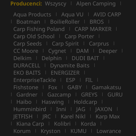
Producenci:
Wszyscy
Alpen Camping
|
|
Aqua Products
Aqua VU
AVID CARP
|
|
Boatman
BoilieRoller
BROS
|
|
|
|
Carp Fishing Poland
CARP MARKER
|
|
Carp Old School
Carp Porter
|
|
Carp Seeds
Carp Spirit
Carprus
|
|
|
CC Moore
Cygnet
DAM
Deeper
|
|
|
|
Delkim
Delphin
DUDI BAIT
|
|
|
DURACELL
Dynamite Baits
|
|
EKO BAITS
ENERGIZER
|
|
EnterpriseTackle
ESP
FIL
|
|
|
Fishstone
Fox
GABY
Gamakatsu
|
|
|
Gardner
Gazcamp
GREYS
GURU
|
|
|
|
Haibo
Haswing
Holdcarp
|
|
|
|
Humminbird
Inni
JAG
JAXON
|
|
|
|
JETFISH
JRC
Karel Nikl
Karp Max
|
|
|
Kiana Carp
Kolibri
Korda
|
|
|
|
Korum
Kryston
KUMU
Lowrance
|
|
|