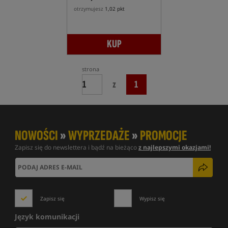
otrzymujesz
1,02 pkt
KUP
strona
z
1
NOWOŚCI
»
WYPRZEDAŻE
»
PROMOCJE
Zapisz się do newslettera i bądź na bieżąco
z najlepszymi okazjami!
Zapisz się
Wypisz się
Język komunikacji