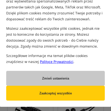
oraz wyświetlania spersonalizowanych reklam przez
partnerów takich jak Google, Meta, TikTok oraz Microsoft.
Dzięki plikom cookies możemy zrozumieć Twoje potrzeby i
dopasować treść reklam do Twoich zainteresowań.
Możesz zaakceptować wszystkie pliki cookies, jednak nie
jest to konieczne do korzystania ze strony. Możesz
dostosować zgody do swoich potrzeb - do Ciebie należy
Vass Warm Neoprene Boot
JAG Safe Liner 316 MK2
decyzja. Zgody można zmienić w dowolnym momencie.
& Wader Liner
Wkładki do butów
Hanger
Szczegółowe informacje ma temat plików cookies
154,99
154,99
PLN
PLN
znajdziesz w naszej
Polityce Prywatności
.
otrzymujesz
1,44 pkt
otrzymujesz
1,14 pkt
Zmień ustawienia
KUP
KUP
Zaakceptuj wszystkie