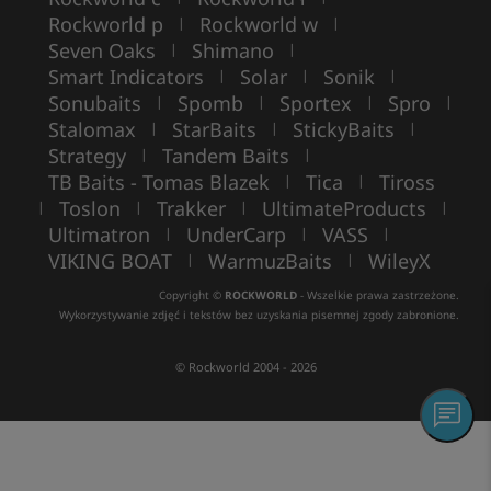
Rockworld p
Rockworld w
|
|
Seven Oaks
Shimano
|
|
Smart Indicators
Solar
Sonik
|
|
|
Sonubaits
Spomb
Sportex
Spro
|
|
|
|
Stalomax
StarBaits
StickyBaits
|
|
|
Strategy
Tandem Baits
|
|
TB Baits - Tomas Blazek
Tica
Tiross
|
|
Toslon
Trakker
UltimateProducts
|
|
|
|
Ultimatron
UnderCarp
VASS
|
|
|
VIKING BOAT
WarmuzBaits
WileyX
|
|
Copyright ©
ROCKWORLD
- Wszelkie prawa zastrzeżone.
Wykorzystywanie zdjęć i tekstów bez uzyskania pisemnej zgody zabronione.
© Rockworld 2004 - 2026