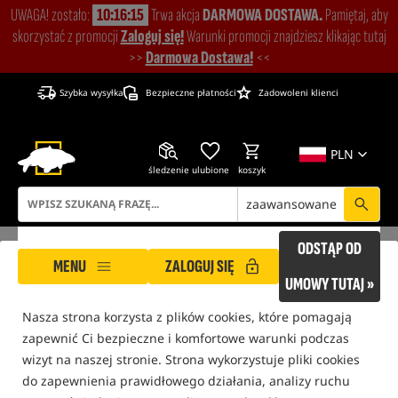
UWAGA! zostało:
10:16:14
Trwa akcja
DARMOWA DOSTAWA.
Pamiętaj, aby
skorzystać z promocji
Zaloguj się!
Warunki promocji znajdziesz klikając tutaj
>>
Darmowa Dostawa!
<<
Szybka wysyłka
Bezpieczne płatności
Zadowoleni klienci
PLN
śledzenie
ulubione
koszyk
zaawansowane
ODSTĄP OD
MENU
ZALOGUJ SIĘ
ROCKWORLD dba o Twoją prywatność!
UMOWY TUTAJ »
Nasza strona korzysta z plików cookies, które pomagają
ROCKWORLD
liner
zapewnić Ci bezpieczne i komfortowe warunki podczas
wizyt na naszej stronie. Strona wykorzystuje pliki cookies
LINER
do zapewnienia prawidłowego działania, analizy ruchu