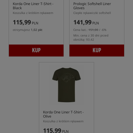
Korda One Liner T-Shirt -
Prologic Softshell Liner
Black
Gloves
Koszulka z krótkim rękawem
Ciepłe rękawiczki softshell
115,99
141,99
PLN
PLN
otrzymujesz
1,02 pkt
Cena kat.:
151,00
/ -6%
Min. cena z 30 dni przed
obniżką: 93.42
KUP
KUP
Korda One Liner T-Shirt -
Olive
Koszulka z krótkim rękawem
115,99
PLN