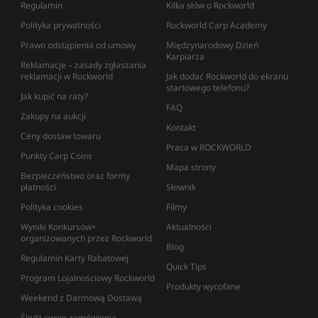
Regulamin
Kilka słów o Rockworld
Polityka prywatności
Rockworld Carp Academy
Prawo odstąpienia od umowy
Międzynarodowy Dzień
Karpiarza
Reklamacje – zasady zgłaszania
reklamacji w Rockworld
Jak dodać Rockworld do ekranu
startowego telefonu?
Jak kupić na raty?
FAQ
Zakupy na aukcji
Kontakt
Ceny dostaw towaru
Praca w ROCKWORLD
Punkty Carp Coins
Mapa strony
Bezpieczeństwo oraz formy
płatności
Słownik
Polityka cookies
Filmy
Wyniki Konkursów+
Aktualności
organizowanych przez Rockworld
Blog
Regulamin Karty Rabatowej
Quick Tips
Program Lojalnościowy Rockworld
Produkty wycofane
Weekend z Darmową Dostawą
Śledź swoje zamówienia