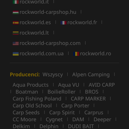
rockworld.it
|
rockworld-carpshop.hu
|
rockworld.es
rockworld.fr
|
|
rockworld.lt
|
rockworld-carpshop.com
|
rockworld.com.ua
rockworld.ro
|
Producenci:
Wszyscy
Alpen Camping
|
|
Aqua Products
Aqua VU
AVID CARP
|
|
Boatman
BoilieRoller
BROS
|
|
|
|
Carp Fishing Poland
CARP MARKER
|
|
Carp Old School
Carp Porter
|
|
Carp Seeds
Carp Spirit
Carprus
|
|
|
CC Moore
Cygnet
DAM
Deeper
|
|
|
|
Delkim
Delphin
DUDI BAIT
|
|
|