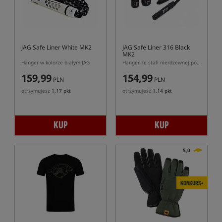
JAG Safe Liner White MK2
JAG Safe Liner 316 Black
MK2
Hanger w kolorze białym JAG
Hanger ze stali nierdzewnej pokryty czarną powłoką
159,99
154,99
PLN
PLN
otrzymujesz
1,17 pkt
otrzymujesz
1,14 pkt
KUP
KUP
5,0
KONKURS+