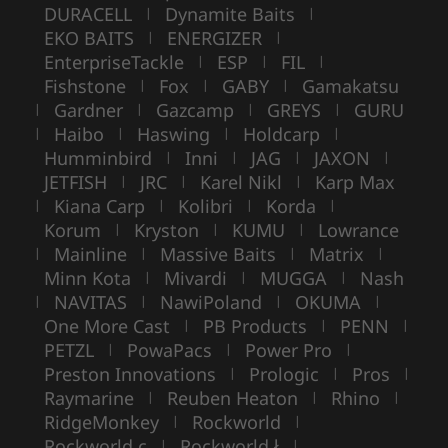
DURACELL
Dynamite Baits
|
|
EKO BAITS
ENERGIZER
|
|
EnterpriseTackle
ESP
FIL
|
|
|
Fishstone
Fox
GABY
Gamakatsu
|
|
|
Gardner
Gazcamp
GREYS
GURU
|
|
|
|
Haibo
Haswing
Holdcarp
|
|
|
|
Humminbird
Inni
JAG
JAXON
|
|
|
|
JETFISH
JRC
Karel Nikl
Karp Max
|
|
|
Kiana Carp
Kolibri
Korda
|
|
|
|
Korum
Kryston
KUMU
Lowrance
|
|
|
Mainline
Massive Baits
Matrix
|
|
|
|
Minn Kota
Mivardi
MUGGA
Nash
|
|
|
NAVITAS
NawiPoland
OKUMA
|
|
|
|
One More Cast
PB Products
PENN
|
|
|
PETZL
PowaPacs
Power Pro
|
|
|
Preston Innovations
Prologic
Pros
|
|
|
Raymarine
Reuben Heaton
Rhino
|
|
|
RidgeMonkey
Rockworld
|
|
Rockworld c
Rockworld ł
|
|