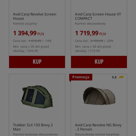
Avid Carp Revolve Screen
Avid Carp Screen House XT
House
COMPACT
Namiot socjalny
Namiot dwuosobowy
1 394,99
1 719,99
PLN
PLN
Cena kat.:
1 619,99
/ -14%
Cena kat.:
2 159,99
/ -20%
Min. cena z 30 dni przed
Min. cena z 30 dni przed
obniżką: 1394.99
obniżką: 1719.99
KUP
KUP
Promocja
5,0
Trakker SLX 150 Bivvy 2
Avid Carp Revolve NG Bivvy
Man
- 2 Person
Namiot karpiowy dwuosobowy
Dwuosobowy namiot karpiowy