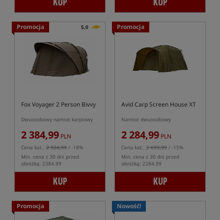
KUP
KUP
Promocja
Promocja
5,0
Fox Voyager 2 Person Bivvy
Avid Carp Screen House XT
Dwuosobowy namiot karpiowy
Namiot dwuosobowy
2 384,99
2 284,99
PLN
PLN
Cena kat.:
2 924,99
/ -18%
Cena kat.:
2 699,99
/ -15%
Min. cena z 30 dni przed
Min. cena z 30 dni przed
obniżką: 2384.99
obniżką: 2284.99
KUP
KUP
Promocja
Nowość!