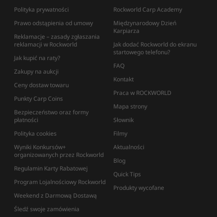
Polityka prywatności
Rockworld Carp Academy
Prawo odstąpienia od umowy
Międzynarodowy Dzień
Karpiarza
Reklamacje – zasady zgłaszania
reklamacji w Rockworld
Jak dodać Rockworld do ekranu
startowego telefonu?
Jak kupić na raty?
FAQ
Zakupy na aukcji
Kontakt
Ceny dostaw towaru
Praca w ROCKWORLD
Punkty Carp Coins
Mapa strony
Bezpieczeństwo oraz formy
płatności
Słownik
Polityka cookies
Filmy
Wyniki Konkursów+
Aktualności
organizowanych przez Rockworld
Blog
Regulamin Karty Rabatowej
Quick Tips
Program Lojalnościowy Rockworld
Produkty wycofane
Weekend z Darmową Dostawą
Śledź swoje zamówienia