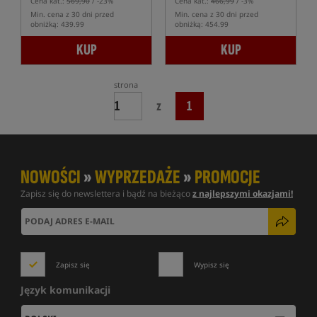
Cena kat.:
569,90
/ -23%
Cena kat.:
466,99
/ -3%
Min. cena z 30 dni przed
Min. cena z 30 dni przed
obniżką: 439.99
obniżką: 454.99
KUP
KUP
strona
z
1
NOWOŚCI
»
WYPRZEDAŻE
»
PROMOCJE
Zapisz się do newslettera i bądź na bieżąco
z najlepszymi okazjami!
Zapisz się
Wypisz się
Język komunikacji