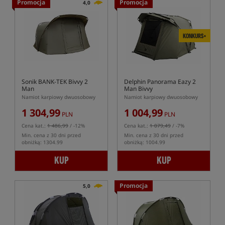
Promocja
Promocja
4,0
KONKURS+
Sonik BANK-TEK Bivvy 2
Delphin Panorama Eazy 2
Man
Man Bivvy
Namiot karpiowy dwuosobowy
Namiot karpiowy dwuosobowy
1 304,99
1 004,99
PLN
PLN
Cena kat.:
1 486,99
/ -12%
Cena kat.:
1 079,49
/ -7%
Min. cena z 30 dni przed
Min. cena z 30 dni przed
obniżką: 1304.99
obniżką: 1004.99
KUP
KUP
Promocja
5,0