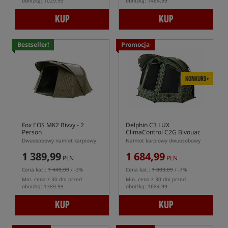
obniżką: 1029.99
obniżką: 1464.99
KUP
KUP
Bestseller!
Promocja
KONKURS+
Fox EOS MK2 Bivvy - 2
Delphin C3 LUX
Person
ClimaControl C2G Bivouac
Dwuosobowy namiot karpiowy
Namiot karpiowy dwuosobowy
1 389,99
1 684,99
PLN
PLN
Cena kat.:
1 440,00
/ -3%
Cena kat.:
1 803,89
/ -7%
Min. cena z 30 dni przed
Min. cena z 30 dni przed
obniżką: 1389.99
obniżką: 1684.99
KUP
KUP