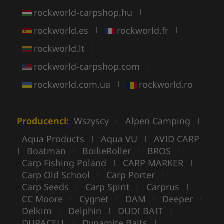
rockworld-carpshop.hu
|
rockworld.es
rockworld.fr
|
|
rockworld.lt
|
rockworld-carpshop.com
|
rockworld.com.ua
rockworld.ro
|
Producenci:
Wszyscy
Alpen Camping
|
|
Aqua Products
Aqua VU
AVID CARP
|
|
Boatman
BoilieRoller
BROS
|
|
|
|
Carp Fishing Poland
CARP MARKER
|
|
Carp Old School
Carp Porter
|
|
Carp Seeds
Carp Spirit
Carprus
|
|
|
CC Moore
Cygnet
DAM
Deeper
|
|
|
|
Delkim
Delphin
DUDI BAIT
|
|
|
DURACELL
Dynamite Baits
|
|