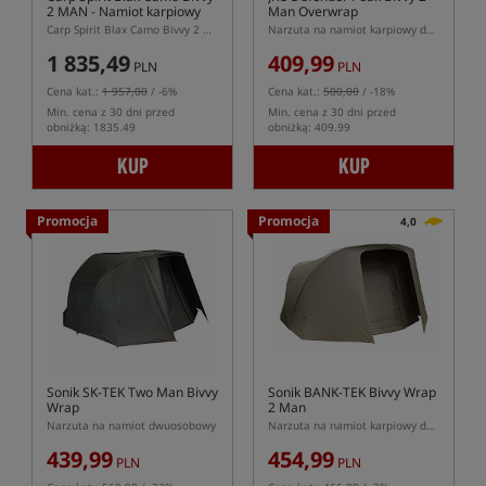
2 MAN
- Namiot karpiowy
Man Overwrap
Carp Spirit Blax Camo Bivvy 2 Man – dwuosobowy namiot karpiowy 5000 mm
Narzuta na namiot karpiowy dwuosobowy
1 835,49
409,99
PLN
PLN
Cena kat.:
1 957,00
/ -6%
Cena kat.:
500,00
/ -18%
Min. cena z 30 dni przed
Min. cena z 30 dni przed
obniżką: 1835.49
obniżką: 409.99
KUP
KUP
Promocja
Promocja
4,0
Sonik SK-TEK Two Man Bivvy
Sonik BANK-TEK Bivvy Wrap
Wrap
2 Man
Narzuta na namiot dwuosobowy
Narzuta na namiot karpiowy dwuosobowy
439,99
454,99
PLN
PLN