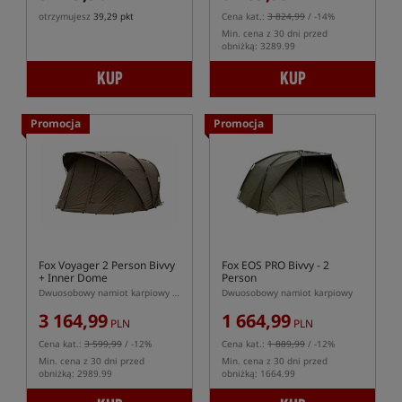
otrzymujesz
39,29 pkt
Cena kat.:
3 824,99
/ -14%
Min. cena z 30 dni przed
obniżką: 3289.99
KUP
KUP
Promocja
Promocja
Fox Voyager 2 Person Bivvy
Fox EOS PRO Bivvy - 2
+ Inner Dome
Person
Dwuosobowy namiot karpiowy w komplecie z kapsułą wewnętrzną
Dwuosobowy namiot karpiowy
3 164,99
1 664,99
PLN
PLN
Cena kat.:
3 599,99
/ -12%
Cena kat.:
1 889,99
/ -12%
Min. cena z 30 dni przed
Min. cena z 30 dni przed
obniżką: 2989.99
obniżką: 1664.99