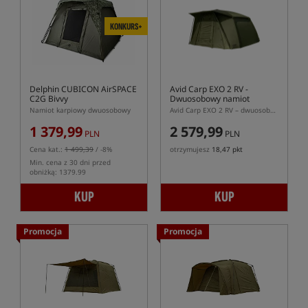
KONKURS+
Delphin CUBICON AirSPACE
Avid Carp EXO 2 RV
-
C2G Bivvy
Dwuosobowy namiot
karpiowy
Namiot karpiowy dwuosobowy
Avid Carp EXO 2 RV – dwuosobowy namiot karpiowy.
1 379,99
2 579,99
PLN
PLN
Cena kat.:
1 499,39
/ -8%
otrzymujesz
18,47 pkt
Min. cena z 30 dni przed
obniżką: 1379.99
KUP
KUP
Promocja
Promocja