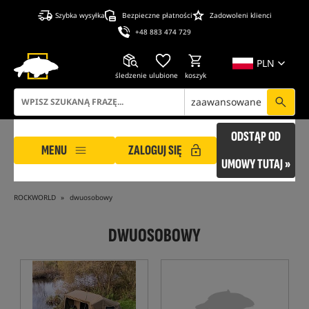
Szybka wysyłka
Bezpieczne płatności
Zadowoleni klienci
+48 883 474 729
PLN
śledzenie
ulubione
koszyk
zaawansowane
ODSTĄP OD
MENU
ZALOGUJ SIĘ
UMOWY TUTAJ »
ROCKWORLD
dwuosobowy
DWUOSOBOWY