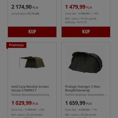
2 174,90
1 479,99
PLN
PLN
otrzymujesz
20,16 pkt
Cena kat.:
1 709,99
/ -13%
Min. cena z 30 dni przed
obniżką: 1479.99
KUP
KUP
Promocja
Avid Carp Revolve Screen
Prologic Avenger 2 Man
House COMPACT
Bivvy&Overwrap
Namiot dwuosobowy/socjalny
Namiot karpiowy dwuosobowy z narzutą
1 029,99
1 659,99
PLN
PLN
Cena kat.:
1 349,99
/ -24%
Cena kat.:
1 683,00
/ -1%
Min. cena z 30 dni przed
Min. cena z 30 dni przed