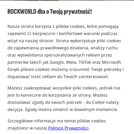
ROCKWORLD dba o Twoją prywatność!
Nasza strona korzysta z plików cookies, które pomagają
Ridge Monkey Escape XF2
Ridge Monkey Escape XF2
zapewnić Ci bezpieczne i komfortowe warunki podczas
Standard V2
Compact V2 - Camo Edition
Namiot karpiowy dwuosobowy
Namiot karpiowy dwuosobowy w kolorze kamuflażu
wizyt na naszej stronie. Strona wykorzystuje pliki cookies
7 207,99
6 974,99
do zapewnienia prawidłowego działania, analizy ruchu
PLN
PLN
oraz wyświetlania spersonalizowanych reklam przez
otrzymujesz
64,76 pkt
otrzymujesz
58,81 pkt
partnerów takich jak Google, Meta, TikTok oraz Microsoft.
Dzięki plikom cookies możemy zrozumieć Twoje potrzeby i
KUP
KUP
dopasować treść reklam do Twoich zainteresowań.
Możesz zaakceptować wszystkie pliki cookies, jednak nie
jest to konieczne do korzystania ze strony. Możesz
dostosować zgody do swoich potrzeb - do Ciebie należy
decyzja. Zgody można zmienić w dowolnym momencie.
Szczegółowe informacje ma temat plików cookies
znajdziesz w naszej
Polityce Prywatności
.