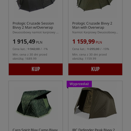
Prologic Cruzade Session
Prologic Cruzade Bivvy 2
Bivvy 2 Man w/Overwrap
Man with Overwrap
Dwuosobowy namiot karpiowy z narzutą
Namiot Karpiowy Dwuosobowy z Narzutą
1 915,49
1 159,99
PLN
PLN
Cena kat.:
1 942,00
/ -1%
Cena kat.:
1 295,00
/ -10%
Min. cena z 30 dni przed
Min. cena z 30 dni przed
obniżką: 1689.99
obniżką: 1159.99
KUP
KUP
Wyprzedaż
Carp Spirit Blax Camo Bivvy
JRC Defender Peak Bivvy 2