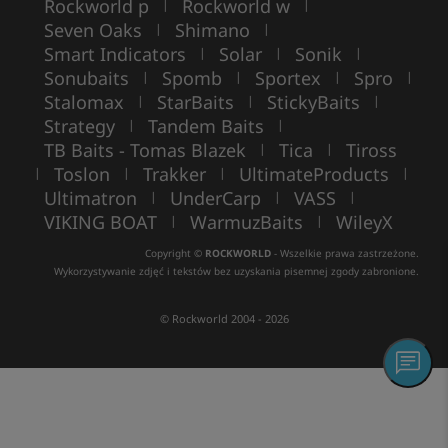
Rockworld p
Rockworld w
|
|
Seven Oaks
Shimano
|
|
Smart Indicators
Solar
Sonik
|
|
|
Sonubaits
Spomb
Sportex
Spro
|
|
|
|
Stalomax
StarBaits
StickyBaits
|
|
|
Strategy
Tandem Baits
|
|
TB Baits - Tomas Blazek
Tica
Tiross
|
|
Toslon
Trakker
UltimateProducts
|
|
|
|
Ultimatron
UnderCarp
VASS
|
|
|
VIKING BOAT
WarmuzBaits
WileyX
|
|
Copyright ©
ROCKWORLD
- Wszelkie prawa zastrzeżone.
Wykorzystywanie zdjęć i tekstów bez uzyskania pisemnej zgody zabronione.
© Rockworld 2004 - 2026