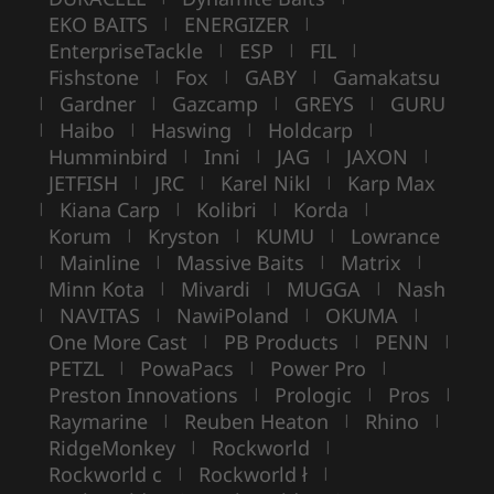
EKO BAITS
ENERGIZER
|
|
EnterpriseTackle
ESP
FIL
|
|
|
Fishstone
Fox
GABY
Gamakatsu
|
|
|
Gardner
Gazcamp
GREYS
GURU
|
|
|
|
Haibo
Haswing
Holdcarp
|
|
|
|
Humminbird
Inni
JAG
JAXON
|
|
|
|
JETFISH
JRC
Karel Nikl
Karp Max
|
|
|
Kiana Carp
Kolibri
Korda
|
|
|
|
Korum
Kryston
KUMU
Lowrance
|
|
|
Mainline
Massive Baits
Matrix
|
|
|
|
Minn Kota
Mivardi
MUGGA
Nash
|
|
|
NAVITAS
NawiPoland
OKUMA
|
|
|
|
One More Cast
PB Products
PENN
|
|
|
PETZL
PowaPacs
Power Pro
|
|
|
Preston Innovations
Prologic
Pros
|
|
|
Raymarine
Reuben Heaton
Rhino
|
|
|
RidgeMonkey
Rockworld
|
|
Rockworld c
Rockworld ł
|
|