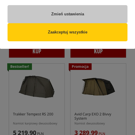
Ridge Monkey Escape XF2
Solar Worldwide Spider 2.0
Compact V2
FS
Namiot karpiowy dwuosobowy
Dwuosobowy namiot karpiowy Solar Worldwide Spider 2.0 FS
Zmień ustawienia
6 649,99
3 549,99
PLN
PLN
otrzymujesz
55,71 pkt
Cena kat.:
3 850,00
/ -8%
Zaakceptuj wszystkie
Min. cena z 30 dni przed
obniżką: 3449.99
KUP
KUP
Bestseller!
Promocja
Trakker Tempest RS 200
Avid Carp EXO 2 Bivvy
System
Namiot karpiowy dwuosobowy
Namiot dwuosobowy
5 219,90
3 289,99
PLN
PLN