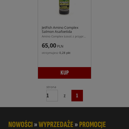
JetFish Amino Complex
Salmon Asafoetida
Amino Complex Łosoś z przyprawą asafoetida
65,00
PLN
otrzymujesz
0,28 pkt
KUP
strona
z
1
NOWOŚCI
»
WYPRZEDAŻE
»
PROMOCJE