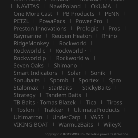
NAVITAS
NawiPoland
OKUMA
|
|
|
|
One More Cast
PB Products
PENN
|
|
|
PETZL
PowaPacs
Power Pro
|
|
|
Preston Innovations
Prologic
Pros
|
|
|
Raymarine
Reuben Heaton
Rhino
|
|
|
RidgeMonkey
Rockworld
|
|
Rockworld c
Rockworld ł
|
|
Rockworld p
Rockworld w
|
|
Seven Oaks
Shimano
|
|
Smart Indicators
Solar
Sonik
|
|
|
Sonubaits
Spomb
Sportex
Spro
|
|
|
|
Stalomax
StarBaits
StickyBaits
|
|
|
Strategy
Tandem Baits
|
|
TB Baits - Tomas Blazek
Tica
Tiross
|
|
Toslon
Trakker
UltimateProducts
|
|
|
|
Ultimatron
UnderCarp
VASS
|
|
|
VIKING BOAT
WarmuzBaits
WileyX
|
|
Copyright ©
ROCKWORLD
- Wszelkie prawa zastrzeżone.