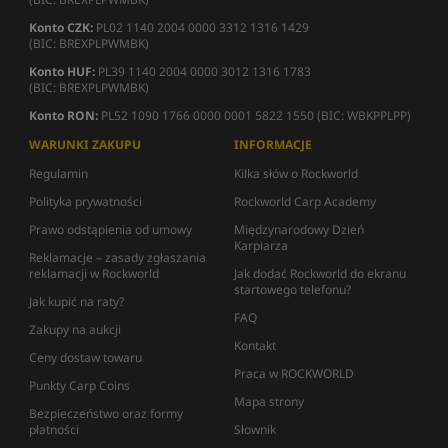
Konto CZK:
PL02 1140 2004 0000 3312 1316 1429
(BIC: BREXPLPWMBK)
Konto HUF:
PL39 1140 2004 0000 3012 1316 1783
(BIC: BREXPLPWMBK)
Konto RON:
PL52 1090 1766 0000 0001 5822 1550 (BIC: WBKPPLPP)
WARUNKI ZAKUPU
INFORMACJE
Regulamin
Kilka słów o Rockworld
Polityka prywatności
Rockworld Carp Academy
Prawo odstąpienia od umowy
Międzynarodowy Dzień
Karpiarza
Reklamacje – zasady zgłaszania
reklamacji w Rockworld
Jak dodać Rockworld do ekranu
startowego telefonu?
Jak kupić na raty?
FAQ
Zakupy na aukcji
Kontakt
Ceny dostaw towaru
Praca w ROCKWORLD
Punkty Carp Coins
Mapa strony
Bezpieczeństwo oraz formy
płatności
Słownik