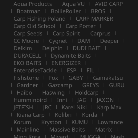
Aqua Products
Aqua VU
AVID CARP
|
|
Boatman
BoilieRoller
BROS
|
|
|
|
Carp Fishing Poland
CARP MARKER
|
|
Carp Old School
Carp Porter
|
|
Carp Seeds
Carp Spirit
Carprus
|
|
|
CC Moore
Cygnet
DAM
Deeper
|
|
|
|
Delkim
Delphin
DUDI BAIT
|
|
|
DURACELL
Dynamite Baits
|
|
EKO BAITS
ENERGIZER
|
|
EnterpriseTackle
ESP
FIL
|
|
|
Fishstone
Fox
GABY
Gamakatsu
|
|
|
Gardner
Gazcamp
GREYS
GURU
|
|
|
|
Haibo
Haswing
Holdcarp
|
|
|
|
Humminbird
Inni
JAG
JAXON
|
|
|
|
JETFISH
JRC
Karel Nikl
Karp Max
|
|
|
Kiana Carp
Kolibri
Korda
|
|
|
|
Korum
Kryston
KUMU
Lowrance
|
|
|
Mainline
Massive Baits
Matrix
|
|
|
|
Minn Kota
Mivardi
MUGGA
Nash
|
|
|