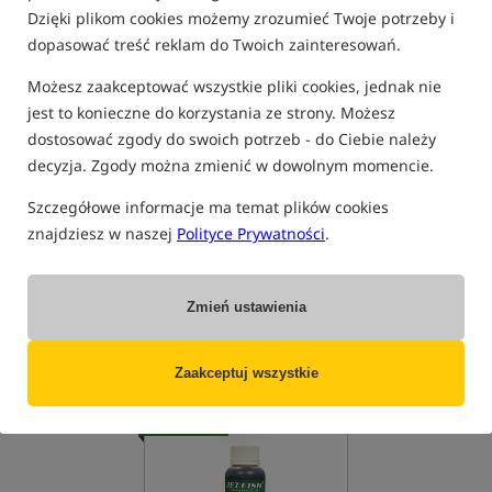
Dzięki plikom cookies możemy zrozumieć Twoje potrzeby i
Wyprzedaż
Bestseller!
dopasować treść reklam do Twoich zainteresowań.
Możesz zaakceptować wszystkie pliki cookies, jednak nie
jest to konieczne do korzystania ze strony. Możesz
dostosować zgody do swoich potrzeb - do Ciebie należy
decyzja. Zgody można zmienić w dowolnym momencie.
JetFish Amino Complex
JetFish Amino Complex
Szczegółowe informacje ma temat plików cookies
Cranberry
Protein Bird - MultiFruit
Amino Complex Żurawina
Amino Complex Protein Bird - MultiFruit
znajdziesz w naszej
Polityce Prywatności
.
139,90
69,00
PLN
PLN
otrzymujesz
0,37 pkt
otrzymujesz
0,37 pkt
Zmień ustawienia
KUP
KUP
Zaakceptuj wszystkie
Bestseller!