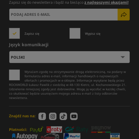
Zapisz się do newslettera i bądź na bieżąco
z najlepszymi okazjami!
Zapisz się
Wypisz się
Język komunikacji
Wyrażam zgodę na otrzymywanie drogą elektroniczną, na podany w
formularzu adres e-mail, informacji handlowych o najnowszych
ofertach i promocjach w e-sklepie. Informacje wysyłane będą przez
ROCKWORLD Łukasz Pawlik z siedzibą w 48-130 Kietrz, ul. Kochanowskiego 21.
Udzielenie niniejszej zgody jest dobrowolne. Mogę ją wycofać w każdej chwili,
co skutkować będzie usunięciem mojego adresu e-mail z listy odbiorców
newslettera.
Znajdź nas na:
Płatności: