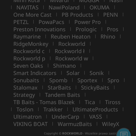
Minn Kota
Mivardi
MUGGA
Nash
NAVITAS
NawiPoland
OKUMA
|
|
|
|
One More Cast
PB Products
PENN
|
|
|
PETZL
PowaPacs
Power Pro
|
|
|
Preston Innovations
Prologic
Pros
|
|
|
Raymarine
Reuben Heaton
Rhino
|
|
|
RidgeMonkey
Rockworld
|
|
Rockworld c
Rockworld ł
|
|
Rockworld p
Rockworld w
|
|
Seven Oaks
Shimano
|
|
Smart Indicators
Solar
Sonik
|
|
|
Sonubaits
Spomb
Sportex
Spro
|
|
|
|
Stalomax
StarBaits
StickyBaits
|
|
|
Strategy
Tandem Baits
|
|
TB Baits - Tomas Blazek
Tica
Tiross
|
|
Toslon
Trakker
UltimateProducts
|
|
|
|
Ultimatron
UnderCarp
VASS
|
|
|
VIKING BOAT
WarmuzBaits
WileyX
|
|
Copyright ©
ROCKWORLD
- Wszelkie prawa zastrzeżone.