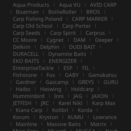
Aqua Products
Aqua VU
AVID CARP
|
|
Boatman
BoilieRoller
BROS
|
|
|
|
Carp Fishing Poland
CARP MARKER
|
|
Carp Old School
Carp Porter
|
|
Carp Seeds
Carp Spirit
Carprus
|
|
|
CC Moore
Cygnet
DAM
Deeper
|
|
|
|
Delkim
Delphin
DUDI BAIT
|
|
|
DURACELL
Dynamite Baits
|
|
EKO BAITS
ENERGIZER
|
|
EnterpriseTackle
ESP
FIL
|
|
|
Fishstone
Fox
GABY
Gamakatsu
|
|
|
Gardner
Gazcamp
GREYS
GURU
|
|
|
|
Haibo
Haswing
Holdcarp
|
|
|
|
Humminbird
Inni
JAG
JAXON
|
|
|
|
JETFISH
JRC
Karel Nikl
Karp Max
|
|
|
Kiana Carp
Kolibri
Korda
|
|
|
|
Korum
Kryston
KUMU
Lowrance
|
|
|
Mainline
Massive Baits
Matrix
|
|
|
|
|
|
|