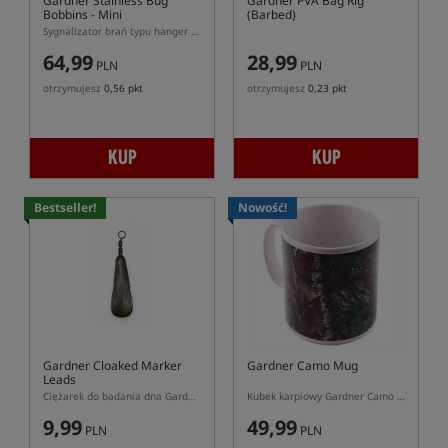
Gardner Stainless Bug
Gardner PVA Bag Rig
Bobbins - Mini
(Barbed)
Sygnalizator brań typu hanger Gardner Bug Micro
64,99
28,99
PLN
PLN
otrzymujesz
0,56 pkt
otrzymujesz
0,23 pkt
KUP
KUP
Bestseller!
Nowość!
Gardner Cloaked Marker
Gardner Camo Mug
Leads
Ciężarek do badania dna Gardner Cloaked z powłoką kamuflażową
Kubek karpiowy Gardner Camo z motywem kamuflażu
9,99
49,99
PLN
PLN