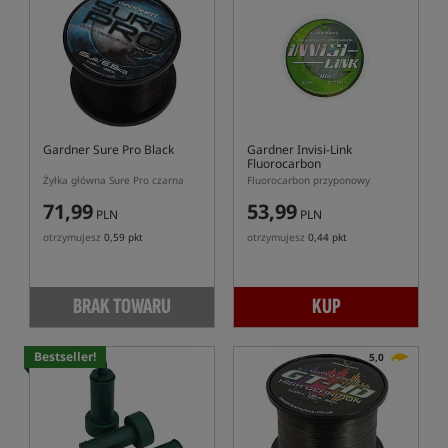
Gardner Sure Pro Black
Gardner Invisi-Link
Fluorocarbon
Żyłka główna Sure Pro czarna
Fluorocarbon przyponowy
71,99
53,99
PLN
PLN
otrzymujesz
0,59 pkt
otrzymujesz
0,44 pkt
BRAK TOWARU
KUP
Bestseller!
5,0