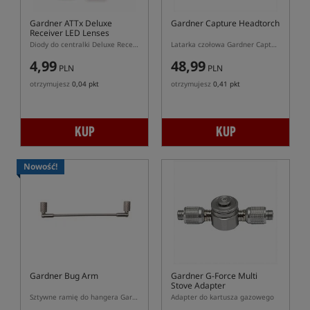
Gardner ATTx Deluxe
Gardner Capture Headtorch
Receiver LED Lenses
Diody do centralki Deluxe Receiver
Latarka czołowa Gardner Capture z wbudowaną baterią
4,99
48,99
PLN
PLN
otrzymujesz
0,04 pkt
otrzymujesz
0,41 pkt
KUP
KUP
Nowość!
Gardner Bug Arm
Gardner G-Force Multi
Stove Adapter
Sztywne ramię do hangera Gardner Bug Arm
Adapter do kartusza gazowego