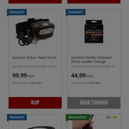
Nowość!
Nowość!
Gardner Pulsar Head Torch
Gardner Kinetic Outreach
Shock Leader Orange
Latarka czołowa Gardner Pulsar USB z wbudowaną baterią
Plecionka strzałowa Gardner Kinetic Outreach Orange do rzutu
99,99
44,99
PLN
PLN
otrzymujesz
0,85 pkt
otrzymujesz
0,39 pkt
KUP
BRAK TOWARU
Nowość!
Bestseller!
5,0