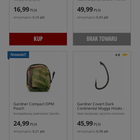
16,99
49,99
PLN
PLN
otrzymujesz
0,16 pkt
otrzymujesz
0,43 pkt
KUP
BRAK TOWARU
Nowość!
4,8
Gardner Compact DPM
Gardner Covert Dark
Pouch
Continental Mugga Hooks -
Specialist Hand Sharpened
Kompaktowy pokrowiec Gardner Compact DPM na drobne akcesoria
Haki karpiowe ręcznie ostrzone
24,99
45,99
PLN
PLN
otrzymujesz
0,21 pkt
otrzymujesz
0,38 pkt