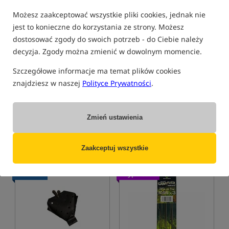
Możesz zaakceptować wszystkie pliki cookies, jednak nie
jest to konieczne do korzystania ze strony. Możesz
dostosować zgody do swoich potrzeb - do Ciebie należy
decyzja. Zgody można zmienić w dowolnym momencie.
Gardner Flextail Max
Gardner Curved Rigga
Szczegółowe informacje ma temat plików cookies
Repeller S - Green
Hooks
znajdziesz w naszej
Polityce Prywatności
.
Elektroniczny odstraszacz komarów Gardner Max Repeller S
Haki karpiowe
199,99
28,49
PLN
PLN
otrzymujesz
1,71 pkt
otrzymujesz
0,23 pkt
Zmień ustawienia
KUP
KUP
Zaakceptuj wszystkie
Nowość!
Wyprzedaż