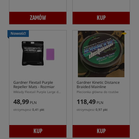
ZAMÓW
KUP
Nowość!
5,0
Gardner Flextail Purple
Gardner Kinetic Distance
Repeller Mats
- Rozmiar
Braided Mainline
Duży
Wkłady Flextail Purple Large do urządzenia Evo Repel
Plecionka główna do rzutów
48,99
118,49
PLN
PLN
otrzymujesz
0,41 pkt
otrzymujesz
0,97 pkt
KUP
KUP