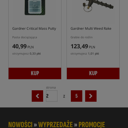
Gardner Critical Mass Putty
Gardner Multi Weed Rake
Pasta dociążająca
Grabie do roślin
40,99
123,49
PLN
PLN
otrzymujesz
0,33 pkt
otrzymujesz
1,01 pkt
KUP
KUP
strona
z
5
NOWOŚCI
»
WYPRZEDAŻE
»
PROMOCJE