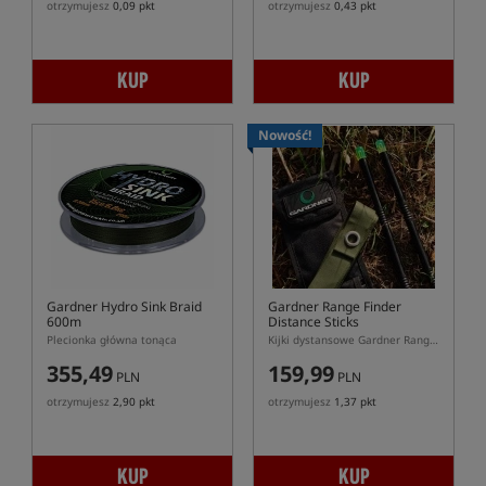
otrzymujesz
0,09 pkt
otrzymujesz
0,43 pkt
KUP
KUP
Nowość!
Gardner Hydro Sink Braid
Gardner Range Finder
600m
Distance Sticks
Plecionka główna tonąca
Kijki dystansowe Gardner Range Finder
355,49
159,99
PLN
PLN
otrzymujesz
2,90 pkt
otrzymujesz
1,37 pkt
KUP
KUP