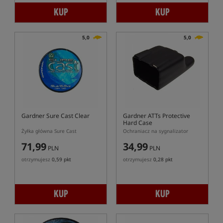
KUP
KUP
5,0
5,0
Gardner Sure Cast Clear
Gardner ATTs Protective
Hard Case
Żyłka główna Sure Cast
Ochraniacz na sygnalizator
71,99
34,99
PLN
PLN
otrzymujesz
0,59 pkt
otrzymujesz
0,28 pkt
KUP
KUP