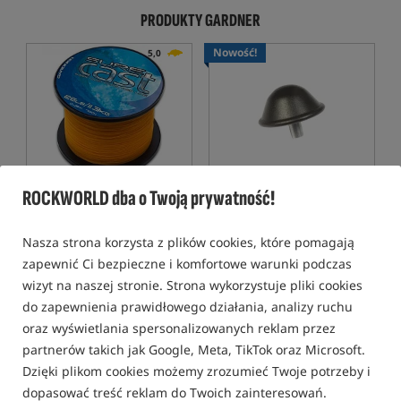
PRODUKTY GARDNER
Nowość!
5,0
ROCKWORLD dba o Twoją prywatność!
Gardner Sure Cast Yellow
Gardner Hammer Head
Żyłka główna Sure Cast
Nasadka do wbijania podpórek Gardner Hammer Head
Nasza strona korzysta z plików cookies, które pomagają
71,99
21,99
PLN
PLN
zapewnić Ci bezpieczne i komfortowe warunki podczas
otrzymujesz
0,59 pkt
otrzymujesz
0,20 pkt
wizyt na naszej stronie. Strona wykorzystuje pliki cookies
do zapewnienia prawidłowego działania, analizy ruchu
oraz wyświetlania spersonalizowanych reklam przez
KUP
KUP
partnerów takich jak Google, Meta, TikTok oraz Microsoft.
Dzięki plikom cookies możemy zrozumieć Twoje potrzeby i
Nowość!
5,0
dopasować treść reklam do Twoich zainteresowań.