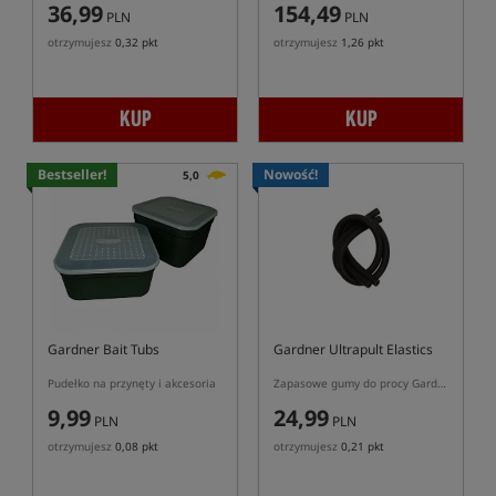
36,99
154,49
PLN
PLN
otrzymujesz
0,32 pkt
otrzymujesz
1,26 pkt
KUP
KUP
Bestseller!
Nowość!
5,0
Gardner Bait Tubs
Gardner Ultrapult Elastics
Pudełko na przynęty i akcesoria
Zapasowe gumy do procy Gardner Ultrapult
9,99
24,99
PLN
PLN
otrzymujesz
0,08 pkt
otrzymujesz
0,21 pkt