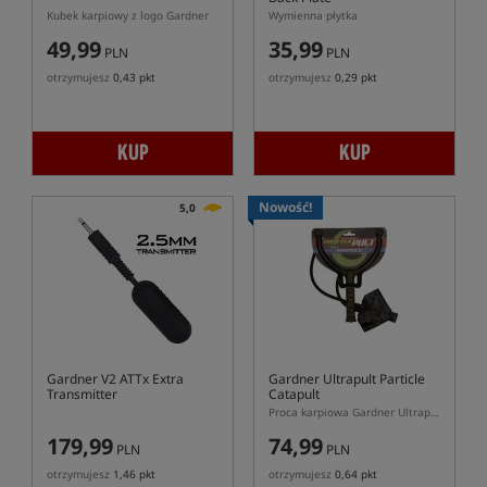
Kubek karpiowy z logo Gardner
Wymienna płytka
49,99
35,99
PLN
PLN
otrzymujesz
0,43 pkt
otrzymujesz
0,29 pkt
KUP
KUP
Nowość!
5,0
Gardner V2 ATTx Extra
Gardner Ultrapult Particle
Transmitter
Catapult
Proca karpiowa Gardner Ultrapult Particle
179,99
74,99
PLN
PLN
otrzymujesz
1,46 pkt
otrzymujesz
0,64 pkt