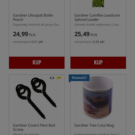
Gardner Ultrapult Boilie
Gardner Camflex Leadcore
Pouch
Spliced Leader
Zapasowy mieszek do procy Gardner Ultrapult Boilie
Gotowy leader wykonany z leadcoru
24,99
25,49
PLN
PLN
otrzymujesz
0,21 pkt
otrzymujesz
0,20 pkt
KUP
KUP
Nowość!
4,9
Gardner Covert Flexi Bait
Gardner Two Carp Mug
Screw
Wkręty do przynęt
Kubek karpiowy Gardner Two Carp