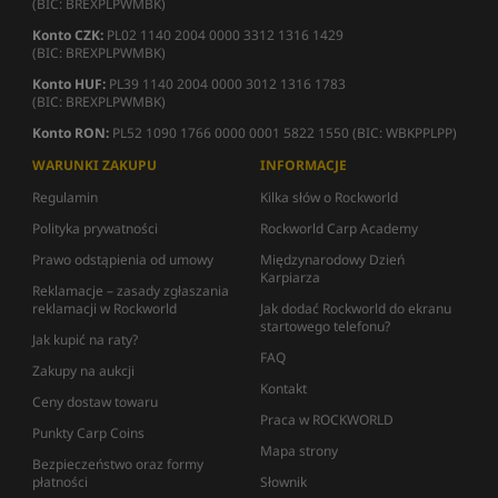
(BIC: BREXPLPWMBK)
Konto CZK:
PL02 1140 2004 0000 3312 1316 1429
(BIC: BREXPLPWMBK)
Konto HUF:
PL39 1140 2004 0000 3012 1316 1783
(BIC: BREXPLPWMBK)
Konto RON:
PL52 1090 1766 0000 0001 5822 1550 (BIC: WBKPPLPP)
WARUNKI ZAKUPU
INFORMACJE
Regulamin
Kilka słów o Rockworld
Polityka prywatności
Rockworld Carp Academy
Prawo odstąpienia od umowy
Międzynarodowy Dzień
Karpiarza
Reklamacje – zasady zgłaszania
reklamacji w Rockworld
Jak dodać Rockworld do ekranu
startowego telefonu?
Jak kupić na raty?
FAQ
Zakupy na aukcji
Kontakt
Ceny dostaw towaru
Praca w ROCKWORLD
Punkty Carp Coins
Mapa strony
Bezpieczeństwo oraz formy
płatności
Słownik