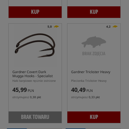
KUP
KUP
5,0
4,2
Gardner Covert Dark
Gardner Trickster Heavy
Mugga Hooks - Specialist
Hand Sharpened
Haki karpiowe ręcznie ostrzone
Plecionka Trickster Heavy
45,99
40,49
PLN
PLN
otrzymujesz
0,38 pkt
otrzymujesz
0,33 pkt
BRAK TOWARU
KUP