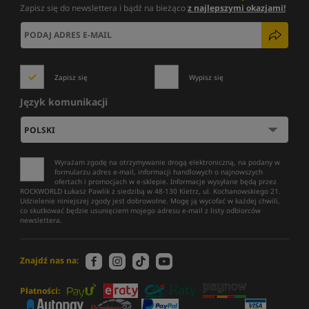
Zapisz się do newslettera i bądź na bieżąco
z najlepszymi okazjami!
Zapisz się
Wypisz się
Język komunikacji
Wyrażam zgodę na otrzymywanie drogą elektroniczną, na podany w
formularzu adres e-mail, informacji handlowych o najnowszych
ofertach i promocjach w e-sklepie. Informacje wysyłane będą przez
ROCKWORLD Łukasz Pawlik z siedzibą w 48-130 Kietrz, ul. Kochanowskiego 21.
Udzielenie niniejszej zgody jest dobrowolne. Mogę ją wycofać w każdej chwili,
co skutkować będzie usunięciem mojego adresu e-mail z listy odbiorców
newslettera.
Znajdź nas na:
Płatności: