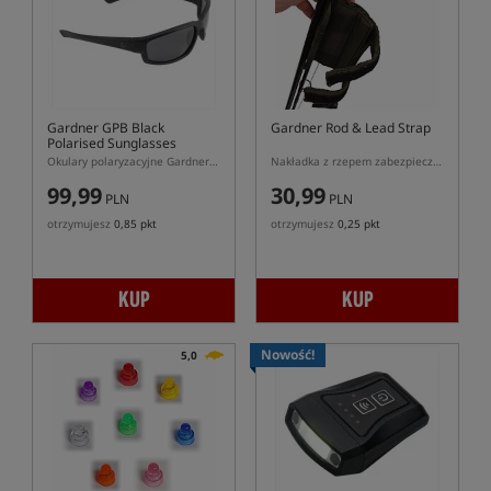
Gardner GPB Black
Gardner Rod & Lead Strap
Polarised Sunglasses
Okulary polaryzacyjne Gardner GPB czarne
Nakładka z rzepem zabezpieczająca ciężarek i blank wędki
99,99
30,99
PLN
PLN
otrzymujesz
0,85 pkt
otrzymujesz
0,25 pkt
KUP
KUP
Nowość!
5,0