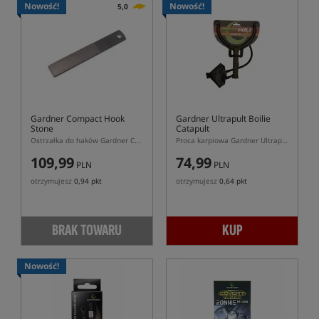
Nowość!
Nowość!
5,0
Gardner Compact Hook
Gardner Ultrapult Boilie
Stone
Catapult
Ostrzałka do haków Gardner Compact Hook Stone
Proca karpiowa Gardner Ultrapult Boilie do nęcenia kulkami proteinowymi
109,99
74,99
PLN
PLN
otrzymujesz
0,94 pkt
otrzymujesz
0,64 pkt
BRAK TOWARU
KUP
Nowość!