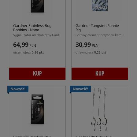
Gardner Stainless Bug
Gardner Tungsten Ronnie
Bobbins - Nano
Rig
Sygnalizator mechaniczny Gardner Bug Nano
Gotowy element przyponu karpiowego Ronnie Rig z elementami dociążonymi
64,99
30,99
PLN
PLN
otrzymujesz
0,56 pkt
otrzymujesz
0,25 pkt
KUP
KUP
Nowość!
Nowość!