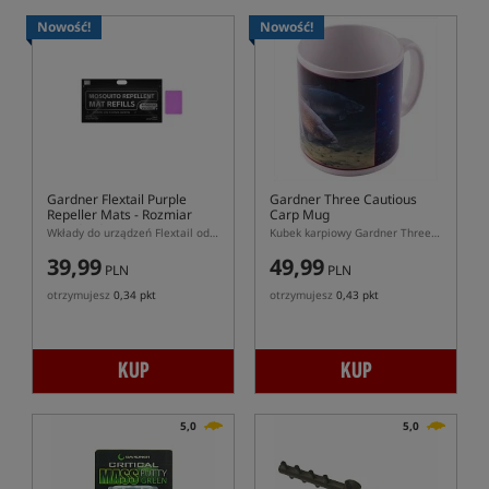
Nowość!
Nowość!
Gardner Flextail Purple
Gardner Three Cautious
Repeller Mats
- Rozmiar
Carp Mug
Standard
Wkłady do urządzeń Flextail odstraszające komary
Kubek karpiowy Gardner Three Cautious Carp
39,99
49,99
PLN
PLN
otrzymujesz
0,34 pkt
otrzymujesz
0,43 pkt
KUP
KUP
5,0
5,0