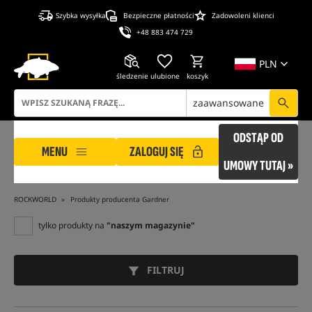
Szybka wysyłka
Bezpieczne płatności
Zadowoleni klienci
+48 883 474 729
PLN
śledzenie
ulubione
koszyk
zaawansowane
ODSTĄP OD
MENU
ZALOGUJ SIĘ
UMOWY TUTAJ »
ROCKWORLD
Produkty producenta Gardner
tylko produkty na
"naszym magazynie"
FILTRUJ