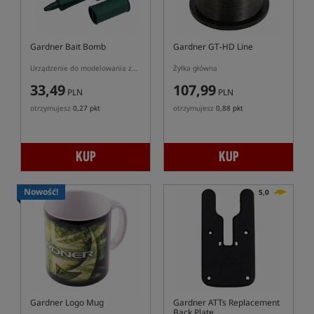
Gardner Bait Bomb
Gardner GT-HD Line
Urządzenie do modelowania zanęt gruntowych
Żyłka główna
33,49
107,99
PLN
PLN
otrzymujesz
0,27 pkt
otrzymujesz
0,88 pkt
KUP
KUP
Nowość!
5,0
Gardner Logo Mug
Gardner ATTs Replacement
Back Plate