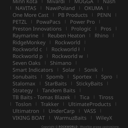
Minn Kota
Mivardi
MUGGA
Nash
|
|
|
NAVITAS
NawiPoland
OKUMA
|
|
|
|
One More Cast
PB Products
PENN
|
|
|
PETZL
PowaPacs
Power Pro
|
|
|
Preston Innovations
Prologic
Pros
|
|
|
Raymarine
Reuben Heaton
Rhino
|
|
|
RidgeMonkey
Rockworld
|
|
Rockworld c
Rockworld ł
|
|
Rockworld p
Rockworld w
|
|
Seven Oaks
Shimano
|
|
Smart Indicators
Solar
Sonik
|
|
|
Sonubaits
Spomb
Sportex
Spro
|
|
|
|
Stalomax
StarBaits
StickyBaits
|
|
|
Strategy
Tandem Baits
|
|
TB Baits - Tomas Blazek
Tica
Tiross
|
|
Toslon
Trakker
UltimateProducts
|
|
|
|
Ultimatron
UnderCarp
VASS
|
|
|
VIKING BOAT
WarmuzBaits
WileyX
|
|
Copyright ©
ROCKWORLD
- Wszelkie prawa zastrzeżone.