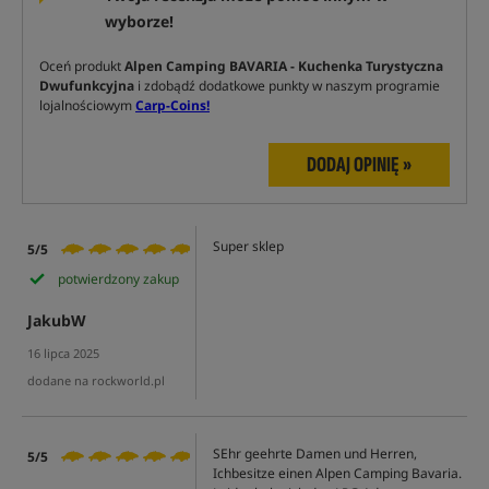
wyborze!
Oceń produkt
Alpen Camping BAVARIA - Kuchenka Turystyczna
Dwufunkcyjna
i zdobądź dodatkowe punkty w naszym programie
lojalnościowym
Carp-Coins!
DODAJ OPINIĘ »
Super sklep
5/5
potwierdzony zakup
JakubW
16 lipca 2025
dodane na rockworld.pl
SEhr geehrte Damen und Herren,
5/5
Ichbesitze einen Alpen Camping Bavaria.