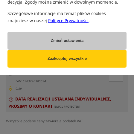
decyzja. Zgody można zmienić w dowolnym momencie.
Szczegółowe informacje ma temat plików cookies
znajdziesz w naszej
Polityce Prywatności
.
tylko produkty na
"naszym magazynie"
Zmień ustawienia
(część opcji mogła zostać ukryta przez wybrany sposób filtrowania)
Opcja
Cena PLN
Ilość
Zaakceptuj wszystkie
99.99
Podaj ilość:
Standard
MPN: IK001
EAN: 5903240385034
0,89
DATA REALIZACJI USTALANA INDYWIDUALNIE,
PROSIMY O KONTAKT
[EMAIL PROTECTED]
Wszystkie podane ceny zawierają podatek VAT