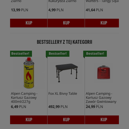
Ziarno
Kukurydza Ziarno
Wafters - Tangy Squid
13,99
PLN
4,99
PLN
41,64
PLN
KUP
KUP
KUP
BESTSELLERY Z TEJ KATEGORII
Bestseller!
Bestseller!
Bestseller!
Bes
Alpen Camping -
Fox XL Bivvy Table
Alpen Camping -
Tra
Kartusz Gazowy
Kartusz Gazowy
Mar
400ml/227g
Zawór Gwintowany
7/16 500g
6,49
PLN
492,99
PLN
24,99
PLN
184
KUP
KUP
KUP