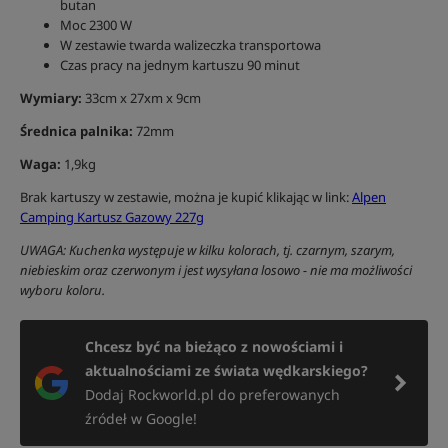
butan
Moc 2300 W
W zestawie twarda walizeczka transportowa
Czas pracy na jednym kartuszu 90 minut
Wymiary:
33cm x 27xm x 9cm
Średnica palnika:
72mm
Waga:
1,9kg
Brak kartuszy w zestawie, można je kupić klikając w link:
Alpen
Camping Kartusz Gazowy 227g
UWAGA: Kuchenka występuje w kilku kolorach, tj. czarnym, szarym,
niebieskim oraz czerwonym i jest wysyłana losowo - nie ma możliwości
wyboru koloru.
Chcesz być na bieżąco z nowościami i
aktualnościami ze świata wędkarskiego?
Dodaj Rockworld.pl do preferowanych
źródeł w Google!