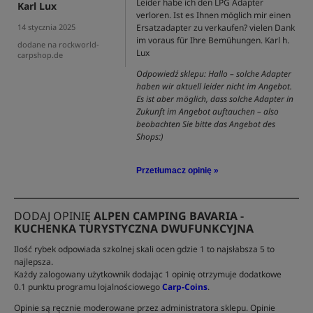
Leider habe ich den LPG Adapter
Karl Lux
verloren. Ist es Ihnen möglich mir einen
Ersatzadapter zu verkaufen? vielen Dank
14 stycznia 2025
im voraus für Ihre Bemühungen. Karl h.
dodane na rockworld-
Lux
carpshop.de
Odpowiedź sklepu: Hallo – solche Adapter
haben wir aktuell leider nicht im Angebot.
Es ist aber möglich, dass solche Adapter in
Zukunft im Angebot auftauchen – also
beobachten Sie bitte das Angebot des
Shops:)
Przetłumacz opinię »
DODAJ OPINIĘ
ALPEN CAMPING BAVARIA -
KUCHENKA TURYSTYCZNA DWUFUNKCYJNA
Ilość rybek odpowiada szkolnej skali ocen gdzie 1 to najsłabsza 5 to
najlepsza.
Każdy zalogowany użytkownik dodając 1 opinię otrzymuje dodatkowe
0.1 punktu programu lojalnościowego
Carp-Coins
.
Opinie są ręcznie moderowane przez administratora sklepu. Opinie