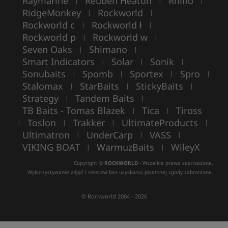
Raymarine
Reuben Heaton
Rhino
|
|
|
RidgeMonkey
Rockworld
|
|
Rockworld c
Rockworld ł
|
|
Rockworld p
Rockworld w
|
|
Seven Oaks
Shimano
|
|
Smart Indicators
Solar
Sonik
|
|
|
Sonubaits
Spomb
Sportex
Spro
|
|
|
|
Stalomax
StarBaits
StickyBaits
|
|
|
Strategy
Tandem Baits
|
|
TB Baits - Tomas Blazek
Tica
Tiross
|
|
Toslon
Trakker
UltimateProducts
|
|
|
|
Ultimatron
UnderCarp
VASS
|
|
|
VIKING BOAT
WarmuzBaits
WileyX
|
|
Copyright ©
ROCKWORLD
- Wszelkie prawa zastrzeżone.
Wykorzystywanie zdjęć i tekstów bez uzyskania pisemnej zgody zabronione.
© Rockworld 2004 - 2026