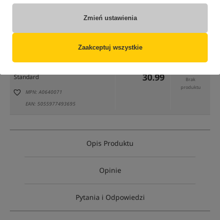
Zmień ustawienia
tylko produkty na
"naszym magazynie"
(część opcji mogła zostać ukryta przez wybrany sposób filtrowania)
Zaakceptuj wszystkie
Opcja
Cena PLN
Ilość
30.99
Standard
Brak
produktu
MPN: A0640071
EAN: 5055977493695
Opis Produktu
Opinie
Pytania i Odpowiedzi