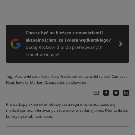
Chcesz być na bieżąco z nowościami i
aktualnościami ze świata wędkarskiego?
Dodaj Rockworld.pl do preferowanych
źródeł w Google!
Tagi:
,
,
,
,
,
,
Avid
avid carp
Carp
Carp Freaks series
carp old school
Compact
,
,
,
,
Float
łowiska
Marker
Oznaczanie
sondowania
Prowadzący sklep internetowy zastrzega możliwość czasowej
niedostępności oferowanych towarów w żądanej przez Klienta ilości,
kolorystyce lub rozmiarze.