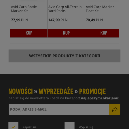
Avid Carp Bottle
Avid Carp All-Terrain
Avid Carp Marker
Avi
Marker Kit
Yard Sticks
Float Kit
Flo
77,99
PLN
147,99
PLN
70,49
PLN
33,
KUP
KUP
KUP
WSZYSTKIE PRODUKTY Z KATEGORII
NOWOŚCI
»
WYPRZEDAŻE
»
PROMOCJE
Zapisz się do newslettera i bądź na bieżąco
z najlepszymi okazjami!
Zapisz się
Wypisz się