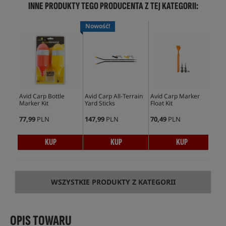
INNE PRODUKTY TEGO PRODUCENTA Z TEJ KATEGORII:
Nowość!
Avid Carp Bottle
Avid Carp All-Terrain
Avid Carp Marker
Avi
Marker Kit
Yard Sticks
Float Kit
Flo
77,99
PLN
147,99
PLN
70,49
PLN
33,
KUP
KUP
KUP
WSZYSTKIE PRODUKTY Z KATEGORII
OPIS TOWARU