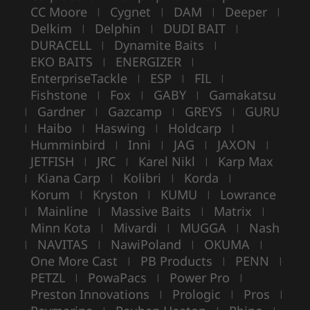
CC Moore
Cygnet
DAM
Deeper
|
|
|
|
Delkim
Delphin
DUDI BAIT
|
|
|
DURACELL
Dynamite Baits
|
|
EKO BAITS
ENERGIZER
|
|
EnterpriseTackle
ESP
FIL
|
|
|
Fishstone
Fox
GABY
Gamakatsu
|
|
|
Gardner
Gazcamp
GREYS
GURU
|
|
|
|
Haibo
Haswing
Holdcarp
|
|
|
|
Humminbird
Inni
JAG
JAXON
|
|
|
|
JETFISH
JRC
Karel Nikl
Karp Max
|
|
|
Kiana Carp
Kolibri
Korda
|
|
|
|
Korum
Kryston
KUMU
Lowrance
|
|
|
Mainline
Massive Baits
Matrix
|
|
|
|
Minn Kota
Mivardi
MUGGA
Nash
|
|
|
NAVITAS
NawiPoland
OKUMA
|
|
|
|
One More Cast
PB Products
PENN
|
|
|
PETZL
PowaPacs
Power Pro
|
|
|
Preston Innovations
Prologic
Pros
|
|
|