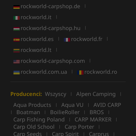
rockworld-carpshop.de
|
rockworld.it
|
rockworld-carpshop.hu
|
rockworld.es
rockworld.fr
|
|
rockworld.lt
|
rockworld-carpshop.com
|
rockworld.com.ua
rockworld.ro
|
Producenci:
Wszyscy
Alpen Camping
|
|
Aqua Products
Aqua VU
AVID CARP
|
|
Boatman
BoilieRoller
BROS
|
|
|
|
Carp Fishing Poland
CARP MARKER
|
|
Carp Old School
Carp Porter
|
|
Carp Seeds
Carp Spirit
Carprus
|
|
|