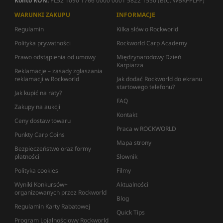
Konto RON:
PL52 1090 1766 0000 0001 5822 1550 (BIC: WBKPPLPP)
WARUNKI ZAKUPU
INFORMACJE
Regulamin
Kilka słów o Rockworld
Polityka prywatności
Rockworld Carp Academy
Prawo odstąpienia od umowy
Międzynarodowy Dzień
Karpiarza
Reklamacje – zasady zgłaszania
reklamacji w Rockworld
Jak dodać Rockworld do ekranu
startowego telefonu?
Jak kupić na raty?
FAQ
Zakupy na aukcji
Kontakt
Ceny dostaw towaru
Praca w ROCKWORLD
Punkty Carp Coins
Mapa strony
Bezpieczeństwo oraz formy
płatności
Słownik
Polityka cookies
Filmy
Wyniki Konkursów+
Aktualności
organizowanych przez Rockworld
Blog
Regulamin Karty Rabatowej
Quick Tips
Program Lojalnościowy Rockworld