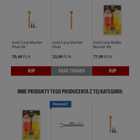
Avid Carp Marker
Avid Carp Marker
Avid Carp Bottle
Avi
Float Kit
Float
Marker Kit
PVA
25
70,49
PLN
33,99
PLN
77,99
PLN
49,
KUP
BRAK TOWARU
KUP
INNE PRODUKTY TEGO PRODUCENTA Z TEJ KATEGORII:
Nowość!