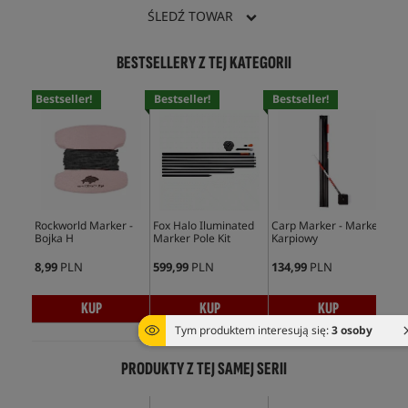
ŚLEDŹ TOWAR
BESTSELLERY Z TEJ KATEGORII
Bestseller!
Bestseller!
Bestseller!
Bes
Rockworld Marker -
Fox Halo Iluminated
Carp Marker - Marker
Und
Bojka H
Marker Pole Kit
Karpiowy
kar
zmi
8,99
PLN
599,99
PLN
134,99
PLN
169
KUP
KUP
KUP
Tym produktem interesują się:
3 osoby
PRODUKTY Z TEJ SAMEJ SERII