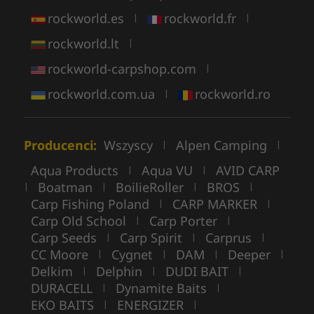
rockworld.es
rockworld.fr
|
|
rockworld.lt
|
rockworld-carpshop.com
|
rockworld.com.ua
rockworld.ro
|
Producenci:
Wszyscy
Alpen Camping
|
|
Aqua Products
Aqua VU
AVID CARP
|
|
Boatman
BoilieRoller
BROS
|
|
|
|
Carp Fishing Poland
CARP MARKER
|
|
Carp Old School
Carp Porter
|
|
Carp Seeds
Carp Spirit
Carprus
|
|
|
CC Moore
Cygnet
DAM
Deeper
|
|
|
|
Delkim
Delphin
DUDI BAIT
|
|
|
DURACELL
Dynamite Baits
|
|
EKO BAITS
ENERGIZER
|
|