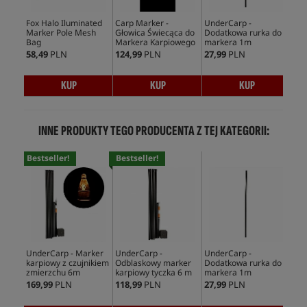
Fox Halo Iluminated
Carp Marker -
UnderCarp -
Und
Marker Pole Mesh
Głowica Świecąca do
Dodatkowa rurka do
Dod
Bag
Markera Karpiowego
markera 1m
naw
ma
58,49
PLN
124,99
PLN
27,99
PLN
9,9
KUP
KUP
KUP
INNE PRODUKTY TEGO PRODUCENTA Z TEJ KATEGORII:
Bestseller!
Bestseller!
Bes
UnderCarp - Marker
UnderCarp -
UnderCarp -
Und
karpiowy z czujnikiem
Odblaskowy marker
Dodatkowa rurka do
Zm
zmierzchu 6m
karpiowy tyczka 6 m
markera 1m
169,99
PLN
118,99
PLN
27,99
PLN
79,