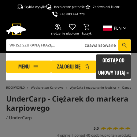
Szybka wysyłka
Bezpieczne płatności
Zadowoleni klienci
+48 883 474 729
PLN
śledzenie
ulubione
koszyk
zaawansowane
ODSTĄP OD
MENU
ZALOGUJ SIĘ
UMOWY TUTAJ »
ROCKWORLD
Wędkarstwo Karpiowe
Wywózka i rozpoznanie łowiska
Oznaczani
UnderCarp
- Ciężarek do markera
karpiowego
/
UnderCarp
5,0
4 opinie | ponad 40 osób kupiło ten produkt