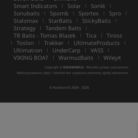
Smart Indicators
Solar
Sonik
|
|
|
Sonubaits
Spomb
Sportex
Spro
|
|
|
|
Stalomax
StarBaits
StickyBaits
|
|
|
Strategy
Tandem Baits
|
|
TB Baits - Tomas Blazek
Tica
Tiross
|
|
Toslon
Trakker
UltimateProducts
|
|
|
|
Ultimatron
UnderCarp
VASS
|
|
|
VIKING BOAT
WarmuzBaits
WileyX
|
|
Copyright ©
ROCKWORLD
- Wszelkie prawa zastrzeżone.
Wykorzystywanie zdjęć i tekstów bez uzyskania pisemnej zgody zabronione.
© Rockworld 2004 - 2026