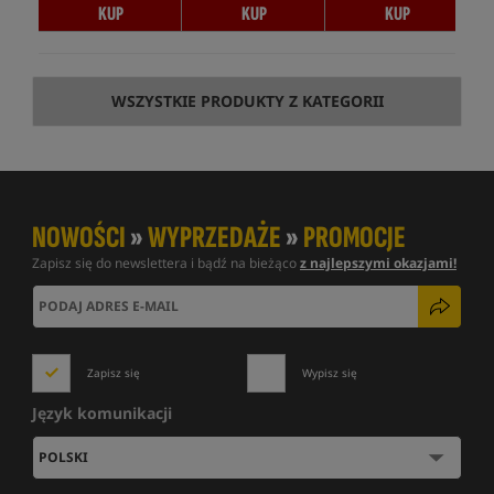
KUP
KUP
KUP
WSZYSTKIE PRODUKTY Z KATEGORII
NOWOŚCI
»
WYPRZEDAŻE
»
PROMOCJE
Zapisz się do newslettera i bądź na bieżąco
z najlepszymi okazjami!
Zapisz się
Wypisz się
Język komunikacji