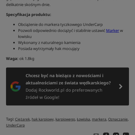
delikatnie skośnym dnie.
Specyfikacja produktu:
Obciążenie do markera tyczkowego UnderCarp
Pozwoli odpowiednio dociążyć i stabilnie ustawić
Marker
w
łowisku
Wykonany z naturalnego kamienia
Posiada wytrzymały hak mocujący
Waga:
ok 1.8kg
Chcesz być na bieżąco z nowościami i
aktualnościami ze świata wędkarskiego?
Dodaj Rockworld.pl do preferowanych
źródeł w Google!
Tagi:
,
,
,
,
,
,
Ciężarek
hak karpiowy
karpiowego
Łowiska
markera
Oznaczanie
UnderCarp