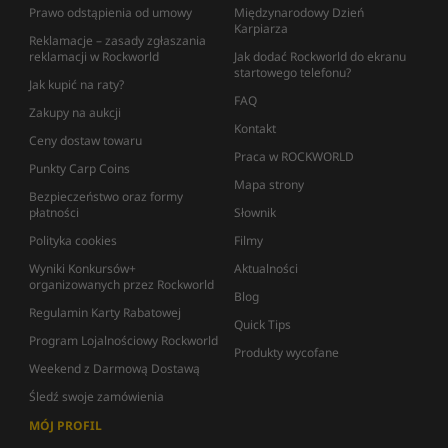
Prawo odstąpienia od umowy
Międzynarodowy Dzień
Karpiarza
Reklamacje – zasady zgłaszania
reklamacji w Rockworld
Jak dodać Rockworld do ekranu
startowego telefonu?
Jak kupić na raty?
FAQ
Zakupy na aukcji
Kontakt
Ceny dostaw towaru
Praca w ROCKWORLD
Punkty Carp Coins
Mapa strony
Bezpieczeństwo oraz formy
płatności
Słownik
Polityka cookies
Filmy
Wyniki Konkursów+
Aktualności
organizowanych przez Rockworld
Blog
Regulamin Karty Rabatowej
Quick Tips
Program Lojalnościowy Rockworld
Produkty wycofane
Weekend z Darmową Dostawą
Śledź swoje zamówienia
MÓJ PROFIL