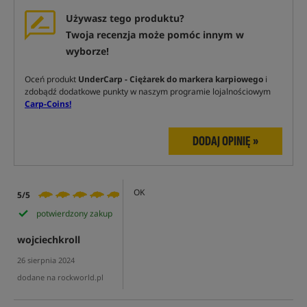
Używasz tego produktu?
Twoja recenzja może pomóc innym w
wyborze!
Oceń produkt
UnderCarp - Ciężarek do markera karpiowego
i
zdobądź dodatkowe punkty w naszym programie lojalnościowym
Carp-Coins!
DODAJ OPINIĘ »
OK
5/5
potwierdzony zakup
wojciechkroll
26 sierpnia 2024
dodane na rockworld.pl