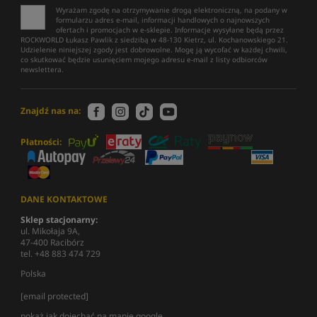
Wyrażam zgodę na otrzymywanie drogą elektroniczną, na podany w
formularzu adres e-mail, informacji handlowych o najnowszych
ofertach i promocjach w e-sklepie. Informacje wysyłane będą przez
ROCKWORLD Łukasz Pawlik z siedzibą w 48-130 Kietrz, ul. Kochanowskiego 21.
Udzielenie niniejszej zgody jest dobrowolne. Mogę ją wycofać w każdej chwili,
co skutkować będzie usunięciem mojego adresu e-mail z listy odbiorców
newslettera.
Znajdź nas na:
Płatności:
DANE KONTAKTOWE
Sklep stacjonarny:
ul. Mikołaja 9A,
47-400 Racibórz
tel. +48 883 474 729
Polska
[email protected]
pokaż jak dojechać na mapie google