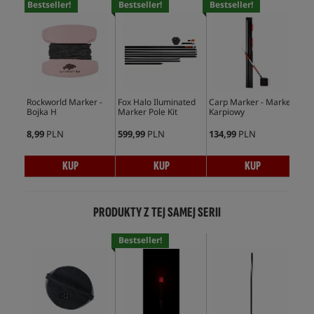
Bestseller!
Bestseller!
Bestseller!
Bes
Rockworld Marker -
Fox Halo Iluminated
Carp Marker - Marker
Und
Bojka H
Marker Pole Kit
Karpiowy
kar
zmi
8,99
PLN
599,99
PLN
134,99
PLN
169
KUP
KUP
KUP
PRODUKTY Z TEJ SAMEJ SERII
Bestseller!