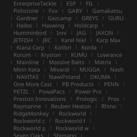
EnterpriseTackle
ESP
FIL
|
|
|
Fishstone
Fox
GABY
Gamakatsu
|
|
|
Gardner
Gazcamp
GREYS
GURU
|
|
|
|
Haibo
Haswing
Holdcarp
|
|
|
|
Humminbird
Inni
JAG
JAXON
|
|
|
|
JETFISH
JRC
Karel Nikl
Karp Max
|
|
|
Kiana Carp
Kolibri
Korda
|
|
|
|
Korum
Kryston
KUMU
Lowrance
|
|
|
Mainline
Massive Baits
Matrix
|
|
|
|
Minn Kota
Mivardi
MUGGA
Nash
|
|
|
NAVITAS
NawiPoland
OKUMA
|
|
|
|
One More Cast
PB Products
PENN
|
|
|
PETZL
PowaPacs
Power Pro
|
|
|
Preston Innovations
Prologic
Pros
|
|
|
Raymarine
Reuben Heaton
Rhino
|
|
|
RidgeMonkey
Rockworld
|
|
Rockworld c
Rockworld ł
|
|
Rockworld p
Rockworld w
|
|
Seven Oaks
Shimano
|
|