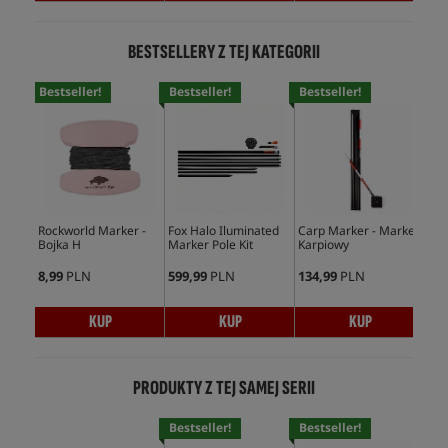
BESTSELLERY Z TEJ KATEGORII
Bestseller!
Bestseller!
Bestseller!
Bes
Rockworld Marker -
Fox Halo Iluminated
Carp Marker - Marker
Und
Bojka H
Marker Pole Kit
Karpiowy
kar
zmi
8,99
PLN
599,99
PLN
134,99
PLN
169
KUP
KUP
KUP
PRODUKTY Z TEJ SAMEJ SERII
Bestseller!
Bestseller!