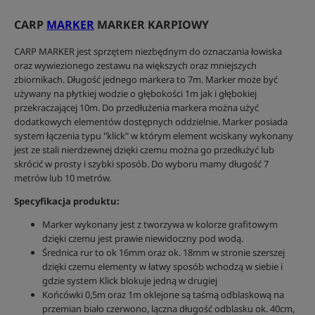
CARP
MARKER
MARKER KARPIOWY
CARP MARKER jest sprzętem niezbędnym do oznaczania łowiska
oraz wywiezionego zestawu na większych oraz mniejszych
zbiornikach. Długość jednego markera to 7m. Marker może być
używany na płytkiej wodzie o głębokości 1m jak i głębokiej
przekraczającej 10m. Do przedłużenia markera można użyć
dodatkowych elementów dostępnych oddzielnie. Marker posiada
system łączenia typu "klick" w którym element wciskany wykonany
jest ze stali nierdzewnej dzięki czemu można go przedłużyć lub
skrócić w prosty i szybki sposób. Do wyboru mamy długość 7
metrów lub 10 metrów.
Specyfikacja produktu:
Marker wykonany jest z tworzywa w kolorze grafitowym
dzięki czemu jest prawie niewidoczny pod wodą.
Średnica rur to ok 16mm oraz ok. 18mm w stronie szerszej
dzięki czemu elementy w łatwy sposób wchodzą w siebie i
gdzie system Klick blokuje jedną w drugiej
Końcówki 0,5m oraz 1m oklejone są taśmą odblaskową na
przemian biało czerwono, lączna długość odblasku ok. 40cm,