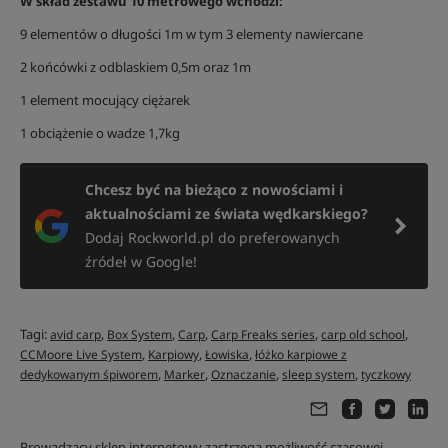
W skład zestawu 10 metrowego wchodzi:
9 elementów o długości 1m w tym 3 elementy nawiercane
2 końcówki z odblaskiem 0,5m oraz 1m
1 element mocujący ciężarek
1 obciążenie o wadze 1,7kg
Chcesz być na bieżąco z nowościami i
aktualnościami ze świata wędkarskiego?
Dodaj Rockworld.pl do preferowanych
źródeł w Google!
Tagi:
,
,
,
,
,
avid carp
Box System
Carp
Carp Freaks series
carp old school
,
,
,
CCMoore Live System
Karpiowy
Łowiska
łóżko karpiowe z
,
,
,
,
dedykowanym śpiworem
Marker
Oznaczanie
sleep system
tyczkowy
Prowadzący sklep internetowy zastrzega możliwość czasowej