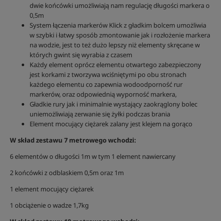
dwie końcówki umożliwiają nam regulację długości markera o
0,5m
System łączenia markerów Klick z gładkim bolcem umożliwia
w szybki i łatwy sposób zmontowanie jak i rozłożenie markera
na wodzie, jest to też dużo lepszy niż elementy skręcane w
których gwint się wyrabia z czasem
Każdy element oprócz elementu otwartego zabezpieczony
jest korkami z tworzywa wciśniętymi po obu stronach
każdego elementu co zapewnia wodoodporność rur
markerów, oraz odpowiednią wyporność markera,
Gładkie rury jak i minimalnie wystający zaokrąglony bolec
uniemożliwiają zerwanie się żyłki podczas brania
Element mocujący ciężarek zalany jest klejem na gorąco
W skład zestawu 7 metrowego wchodzi:
6 elementów o długości 1m w tym 1 element nawiercany
2 końcówki z odblaskiem 0,5m oraz 1m
1 element mocujący ciężarek
1 obciążenie o wadze 1,7kg