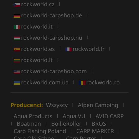
rockworld.cz
|
rockworld-carpshop.de
|
rockworld.it
|
rockworld-carpshop.hu
|
rockworld.es
rockworld.fr
|
|
rockworld.lt
|
rockworld-carpshop.com
|
rockworld.com.ua
rockworld.ro
|
Producenci:
Wszyscy
Alpen Camping
|
|
Aqua Products
Aqua VU
AVID CARP
|
|
Boatman
BoilieRoller
BROS
|
|
|
|
Carp Fishing Poland
CARP MARKER
|
|
Carp Old School
Carp Porter
|
|