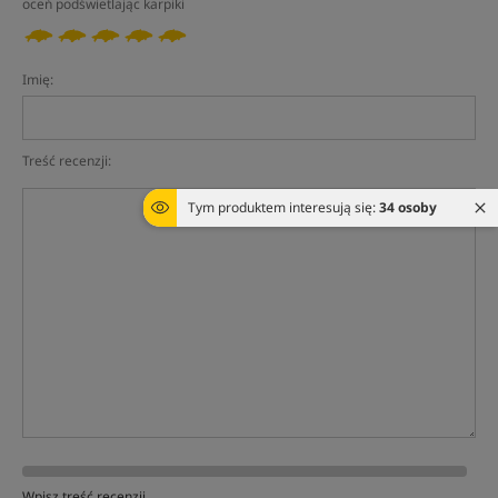
oceń podświetlając karpiki
Imię:
Treść recenzji:
Tym produktem interesują się:
34 osoby
Wpisz treść recenzji