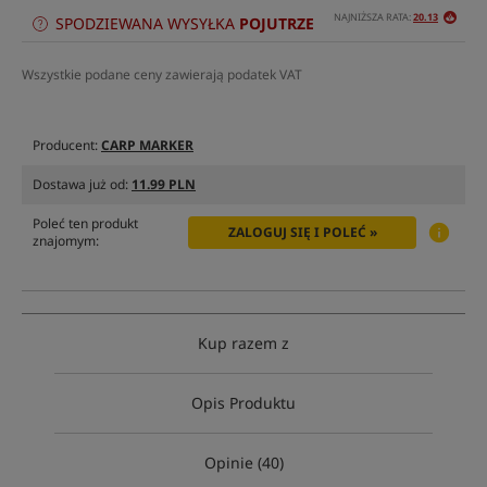
NAJNIŻSZA RATA:
20.13
SPODZIEWANA WYSYŁKA
POJUTRZE
Wszystkie podane ceny zawierają podatek VAT
Producent:
CARP MARKER
Dostawa już od:
11.99 PLN
Poleć ten produkt
ZALOGUJ SIĘ I POLEĆ »
znajomym:
Kup razem z
Opis Produktu
Opinie (40)