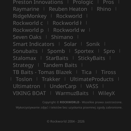
Preston Innovations
Prologic
Pros
|
|
|
Raymarine
Reuben Heaton
Rhino
|
|
|
RidgeMonkey
Rockworld
|
|
Rockworld c
Rockworld ł
|
|
Rockworld p
Rockworld w
|
|
Seven Oaks
Shimano
|
|
Smart Indicators
Solar
Sonik
|
|
|
Sonubaits
Spomb
Sportex
Spro
|
|
|
|
Stalomax
StarBaits
StickyBaits
|
|
|
Strategy
Tandem Baits
|
|
TB Baits - Tomas Blazek
Tica
Tiross
|
|
Toslon
Trakker
UltimateProducts
|
|
|
|
Ultimatron
UnderCarp
VASS
|
|
|
VIKING BOAT
WarmuzBaits
WileyX
|
|
Copyright ©
ROCKWORLD
- Wszelkie prawa zastrzeżone.
Wykorzystywanie zdjęć i tekstów bez uzyskania pisemnej zgody zabronione.
© Rockworld 2004 - 2026