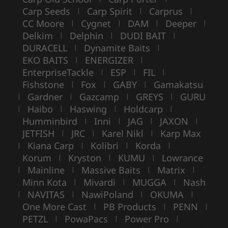
Carp Seeds
Carp Spirit
Carprus
|
|
|
CC Moore
Cygnet
DAM
Deeper
|
|
|
|
Delkim
Delphin
DUDI BAIT
|
|
|
DURACELL
Dynamite Baits
|
|
EKO BAITS
ENERGIZER
|
|
EnterpriseTackle
ESP
FIL
|
|
|
Fishstone
Fox
GABY
Gamakatsu
|
|
|
Gardner
Gazcamp
GREYS
GURU
|
|
|
|
Haibo
Haswing
Holdcarp
|
|
|
|
Humminbird
Inni
JAG
JAXON
|
|
|
|
JETFISH
JRC
Karel Nikl
Karp Max
|
|
|
Kiana Carp
Kolibri
Korda
|
|
|
|
Korum
Kryston
KUMU
Lowrance
|
|
|
Mainline
Massive Baits
Matrix
|
|
|
|
Minn Kota
Mivardi
MUGGA
Nash
|
|
|
NAVITAS
NawiPoland
OKUMA
|
|
|
|
One More Cast
PB Products
PENN
|
|
|
PETZL
PowaPacs
Power Pro
|
|
|