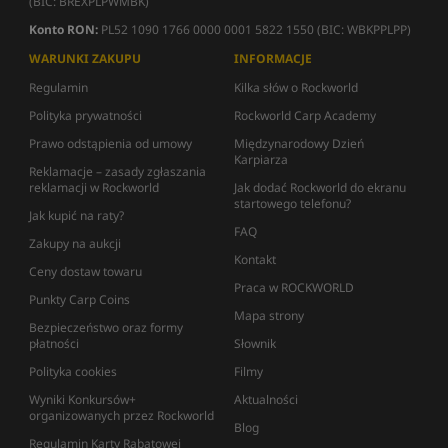
(BIC: BREXPLPWMBK)
Konto RON:
PL52 1090 1766 0000 0001 5822 1550 (BIC: WBKPPLPP)
WARUNKI ZAKUPU
INFORMACJE
Regulamin
Kilka słów o Rockworld
Polityka prywatności
Rockworld Carp Academy
Prawo odstąpienia od umowy
Międzynarodowy Dzień
Karpiarza
Reklamacje – zasady zgłaszania
reklamacji w Rockworld
Jak dodać Rockworld do ekranu
startowego telefonu?
Jak kupić na raty?
FAQ
Zakupy na aukcji
Kontakt
Ceny dostaw towaru
Praca w ROCKWORLD
Punkty Carp Coins
Mapa strony
Bezpieczeństwo oraz formy
płatności
Słownik
Polityka cookies
Filmy
Wyniki Konkursów+
Aktualności
organizowanych przez Rockworld
Blog
Regulamin Karty Rabatowej