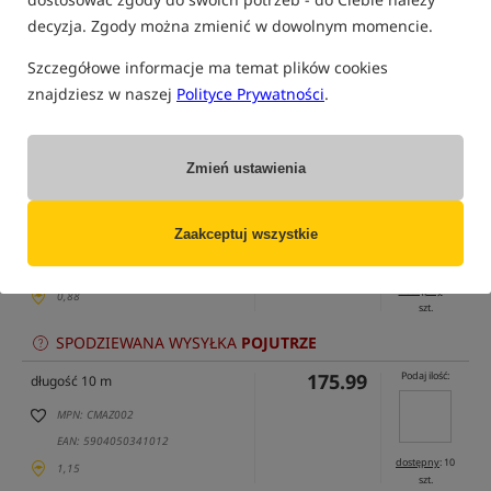
decyzja. Zgody można zmienić w dowolnym momencie.
Szczegółowe informacje ma temat plików cookies
znajdziesz w naszej
Polityce Prywatności
.
tylko produkty na
"naszym magazynie"
(część opcji mogła zostać ukryta przez wybrany sposób filtrowania)
Opcja
Cena PLN
Ilość
Zmień ustawienia
134.99
Podaj ilość:
długość 7 m
Zaakceptuj wszystkie
MPN: CMAZ001
EAN: 5904050341005
dostępny
: 4
0,88
szt.
SPODZIEWANA WYSYŁKA
POJUTRZE
175.99
Podaj ilość:
długość 10 m
MPN: CMAZ002
EAN: 5904050341012
dostępny
: 10
1,15
szt.