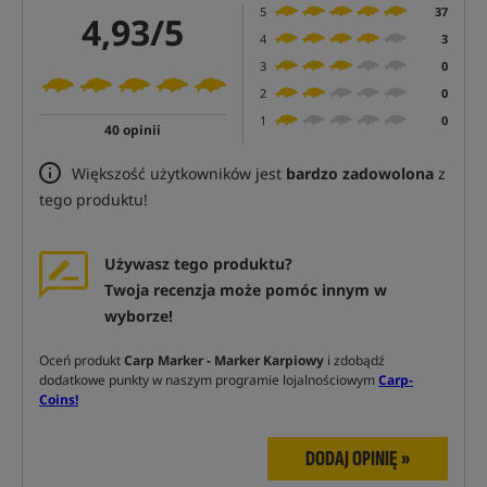
5
37
4,93/5
4
3
3
0
2
0
1
0
40 opinii
Większość użytkowników jest
bardzo zadowolona
z
tego produktu!
Używasz tego produktu?
Twoja recenzja może pomóc innym w
wyborze!
Oceń produkt
Carp Marker - Marker Karpiowy
i zdobądź
dodatkowe punkty w naszym programie lojalnościowym
Carp-
Coins!
DODAJ OPINIĘ »