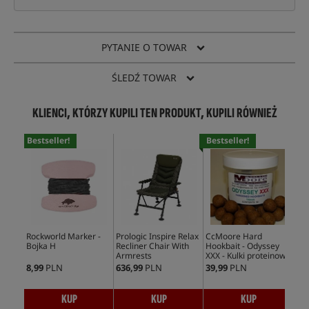
PYTANIE O TOWAR
ŚLEDŹ TOWAR
KLIENCI, KTÓRZY KUPILI TEN PRODUKT, KUPILI RÓWNIEŻ
Bestseller!
Bestseller!
Rockworld Marker -
Prologic Inspire Relax
CcMoore Hard
Ult
Bojka H
Recliner Chair With
Hookbait - Odyssey
Ess
Armrests
XXX - Kulki proteinowe
Cr
8,99
PLN
636,99
PLN
39,99
PLN
166
KUP
KUP
KUP