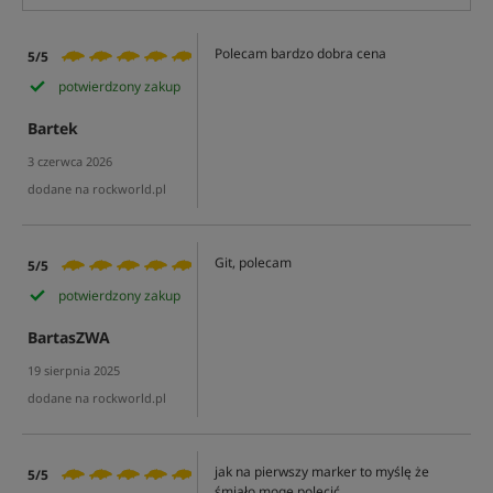
Polecam bardzo dobra cena
5/5
potwierdzony zakup
Bartek
3 czerwca 2026
dodane na rockworld.pl
Git, polecam
5/5
potwierdzony zakup
BartasZWA
19 sierpnia 2025
dodane na rockworld.pl
jak na pierwszy marker to myślę że
5/5
śmiało mogę polecić