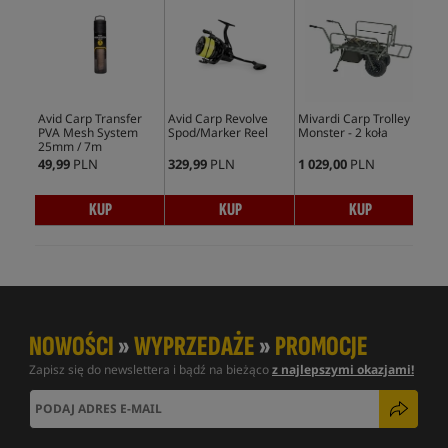
Avid Carp Transfer
Avid Carp Revolve
Mivardi Carp Trolley
Tan
PVA Mesh System
Spod/Marker Reel
Monster - 2 koła
Pha
25mm / 7m
Car
49,99
PLN
329,99
PLN
1 029,00
PLN
414
KUP
KUP
KUP
NOWOŚCI
»
WYPRZEDAŻE
»
PROMOCJE
Zapisz się do newslettera i bądź na bieżąco
z najlepszymi okazjami!