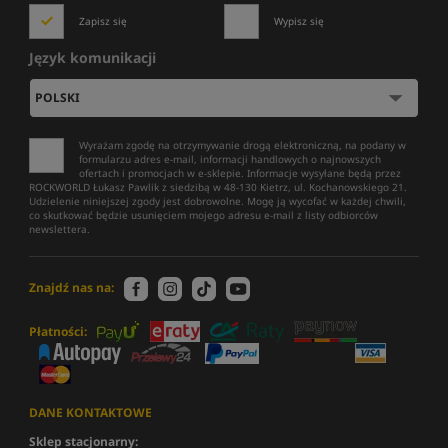
Zapisz się
Wypisz się
Język komunikacji
Wyrażam zgodę na otrzymywanie drogą elektroniczną, na podany w
formularzu adres e-mail, informacji handlowych o najnowszych
ofertach i promocjach w e-sklepie. Informacje wysyłane będą przez
ROCKWORLD Łukasz Pawlik z siedzibą w 48-130 Kietrz, ul. Kochanowskiego 21.
Udzielenie niniejszej zgody jest dobrowolne. Mogę ją wycofać w każdej chwili,
co skutkować będzie usunięciem mojego adresu e-mail z listy odbiorców
newslettera.
Znajdź nas na:
Płatności:
DANE KONTAKTOWE
Sklep stacjonarny: