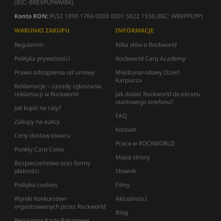
(BIC: BREXPLPWMBK)
Konto RON:
PL52 1090 1766 0000 0001 5822 1550 (BIC: WBKPPLPP)
WARUNKI ZAKUPU
INFORMACJE
Regulamin
Kilka słów o Rockworld
Polityka prywatności
Rockworld Carp Academy
Prawo odstąpienia od umowy
Międzynarodowy Dzień
Karpiarza
Reklamacje – zasady zgłaszania
reklamacji w Rockworld
Jak dodać Rockworld do ekranu
startowego telefonu?
Jak kupić na raty?
FAQ
Zakupy na aukcji
Kontakt
Ceny dostaw towaru
Praca w ROCKWORLD
Punkty Carp Coins
Mapa strony
Bezpieczeństwo oraz formy
płatności
Słownik
Polityka cookies
Filmy
Wyniki Konkursów+
Aktualności
organizowanych przez Rockworld
Blog
Regulamin Karty Rabatowej