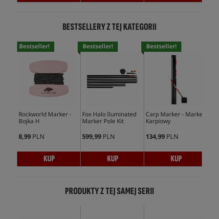
BESTSELLERY Z TEJ KATEGORII
Bestseller!
Bestseller!
Bestseller!
Bes
Rockworld Marker -
Fox Halo Iluminated
Carp Marker - Marker
Und
Bojka H
Marker Pole Kit
Karpiowy
kar
zmi
8,99
PLN
599,99
PLN
134,99
PLN
169
KUP
KUP
KUP
PRODUKTY Z TEJ SAMEJ SERII