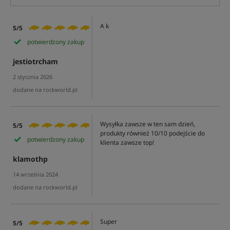
A k
5/5
potwierdzony zakup
jestiotrcham
2 stycznia 2026
dodane na rockworld.pl
Wysyłka zawsze w ten sam dzień,
5/5
produkty również 10/10 podejście do
potwierdzony zakup
klienta zawsze top!
klamothp
14 września 2024
dodane na rockworld.pl
Super
5/5