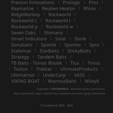
Preston Innovations
Prologic
Pros
|
|
|
Raymarine
Reuben Heaton
Rhino
|
|
|
RidgeMonkey
Rockworld
|
|
Rockworld c
Rockworld ł
|
|
Rockworld p
Rockworld w
|
|
Seven Oaks
Shimano
|
|
Smart Indicators
Solar
Sonik
|
|
|
Sonubaits
Spomb
Sportex
Spro
|
|
|
|
Stalomax
StarBaits
StickyBaits
|
|
|
Strategy
Tandem Baits
|
|
TB Baits - Tomas Blazek
Tica
Tiross
|
|
Toslon
Trakker
UltimateProducts
|
|
|
|
Ultimatron
UnderCarp
VASS
|
|
|
VIKING BOAT
WarmuzBaits
WileyX
|
|
Copyright ©
ROCKWORLD
- Wszelkie prawa zastrzeżone.
Wykorzystywanie zdjęć i tekstów bez uzyskania pisemnej zgody zabronione.
© Rockworld 2004 - 2026