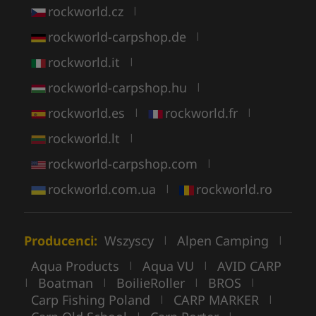
rockworld.cz
|
rockworld-carpshop.de
|
rockworld.it
|
rockworld-carpshop.hu
|
rockworld.es
rockworld.fr
|
|
rockworld.lt
|
rockworld-carpshop.com
|
rockworld.com.ua
rockworld.ro
|
Producenci:
Wszyscy
Alpen Camping
|
|
Aqua Products
Aqua VU
AVID CARP
|
|
Boatman
BoilieRoller
BROS
|
|
|
|
Carp Fishing Poland
CARP MARKER
|
|
|
|