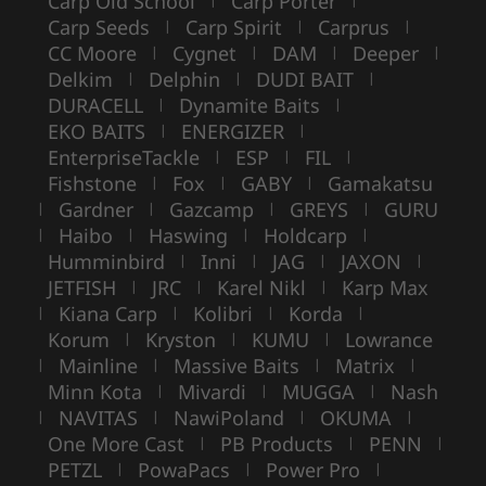
Carp Old School
Carp Porter
Carp Seeds
Carp Spirit
Carprus
|
|
|
CC Moore
Cygnet
DAM
Deeper
|
|
|
|
Delkim
Delphin
DUDI BAIT
|
|
|
DURACELL
Dynamite Baits
|
|
EKO BAITS
ENERGIZER
|
|
EnterpriseTackle
ESP
FIL
|
|
|
Fishstone
Fox
GABY
Gamakatsu
|
|
|
Gardner
Gazcamp
GREYS
GURU
|
|
|
|
Haibo
Haswing
Holdcarp
|
|
|
|
Humminbird
Inni
JAG
JAXON
|
|
|
|
JETFISH
JRC
Karel Nikl
Karp Max
|
|
|
Kiana Carp
Kolibri
Korda
|
|
|
|
Korum
Kryston
KUMU
Lowrance
|
|
|
Mainline
Massive Baits
Matrix
|
|
|
|
Minn Kota
Mivardi
MUGGA
Nash
|
|
|
NAVITAS
NawiPoland
OKUMA
|
|
|
|
One More Cast
PB Products
PENN
|
|
|
PETZL
PowaPacs
Power Pro
|
|
|