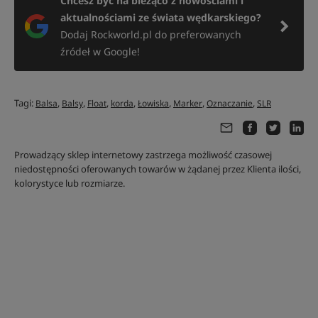
Chcesz być na bieżąco z nowościami i
aktualnościami ze świata wędkarskiego?
Dodaj Rockworld.pl do preferowanych
źródeł w Google!
Tagi:
,
,
,
,
,
,
,
Balsa
Balsy
Float
korda
Łowiska
Marker
Oznaczanie
SLR
Prowadzący sklep internetowy zastrzega możliwość czasowej
niedostępności oferowanych towarów w żądanej przez Klienta ilości,
kolorystyce lub rozmiarze.