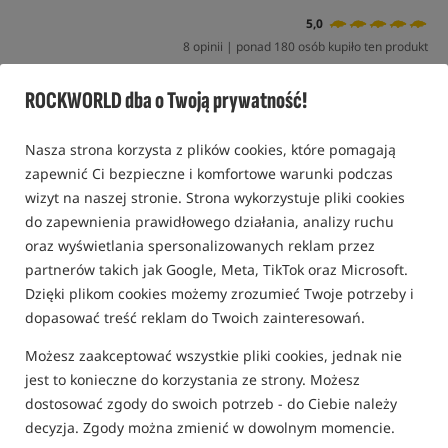
5,0
8 opinii | ponad 180 osób kupiło ten produkt
Promocja
Bestseller!
ROCKWORLD dba o Twoją prywatność!
Nasza strona korzysta z plików cookies, które pomagają
zapewnić Ci bezpieczne i komfortowe warunki podczas
wizyt na naszej stronie. Strona wykorzystuje pliki cookies
do zapewnienia prawidłowego działania, analizy ruchu
oraz wyświetlania spersonalizowanych reklam przez
partnerów takich jak Google, Meta, TikTok oraz Microsoft.
Dzięki plikom cookies możemy zrozumieć Twoje potrzeby i
dopasować treść reklam do Twoich zainteresowań.
Możesz zaakceptować wszystkie pliki cookies, jednak nie
jest to konieczne do korzystania ze strony. Możesz
dostosować zgody do swoich potrzeb - do Ciebie należy
decyzja. Zgody można zmienić w dowolnym momencie.