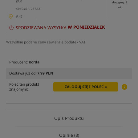
EAN:
dostępny
: 2
szt.
5060461125723
0,42
W PONIEDZIAŁEK
SPODZIEWANA WYSYŁKA
Wszystkie podane ceny zawierają podatek VAT
Producent:
Korda
Dostawa już od:
7.99 PLN
Poleć ten produkt
ZALOGUJ SIĘ I POLEĆ »
znajomym:
Opis Produktu
Opinie (8)