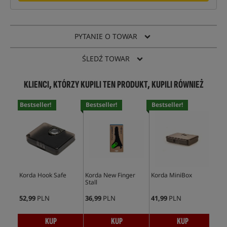
PYTANIE O TOWAR
ŚLEDŹ TOWAR
KLIENCI, KTÓRZY KUPILI TEN PRODUKT, KUPILI RÓWNIEŻ
Bestseller!
Bestseller!
Bestseller!
Bes
Korda Hook Safe
Korda New Finger
Korda MiniBox
Kor
Stall
52,99
PLN
36,99
PLN
41,99
PLN
41,
KUP
KUP
KUP