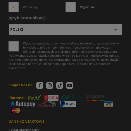
Zapisz się
Wypisz się
Język komunikacji
Wyrażam zgodę na otrzymywanie drogą elektroniczną, na podany w
formularzu adres e-mail, informacji handlowych o najnowszych
ofertach i promocjach w e-sklepie. Informacje wysyłane będą przez
ROCKWORLD Łukasz Pawlik z siedzibą w 48-130 Kietrz, ul. Kochanowskiego 21.
Udzielenie niniejszej zgody jest dobrowolne. Mogę ją wycofać w każdej chwili,
co skutkować będzie usunięciem mojego adresu e-mail z listy odbiorców
newslettera.
Znajdź nas na:
Płatności:
DANE KONTAKTOWE
Sklep stacjonarny: