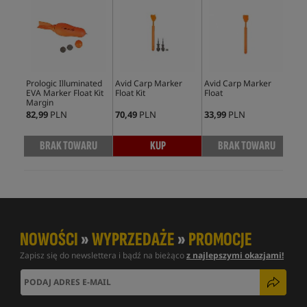
Prologic Illuminated
Avid Carp Marker
Avid Carp Marker
Fox
EVA Marker Float Kit
Float Kit
Float
Flo
Margin
82,99
PLN
70,49
PLN
33,99
PLN
25,
BRAK TOWARU
KUP
BRAK TOWARU
NOWOŚCI
»
WYPRZEDAŻE
»
PROMOCJE
Zapisz się do newslettera i bądź na bieżąco
z najlepszymi okazjami!