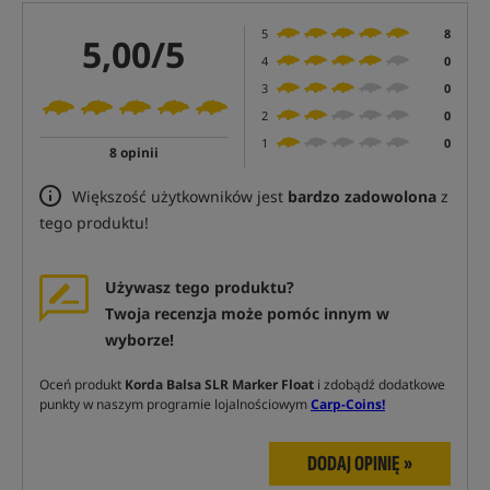
5
8
5,00/5
4
0
3
0
2
0
1
0
8 opinii
Większość użytkowników jest
bardzo zadowolona
z
tego produktu!
Używasz tego produktu?
Twoja recenzja może pomóc innym w
wyborze!
Oceń produkt
Korda Balsa SLR Marker Float
i zdobądź dodatkowe
punkty w naszym programie lojalnościowym
Carp-Coins!
DODAJ OPINIĘ »