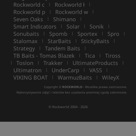
Rockworld c
Rockworld ł
|
|
Rockworld p
Rockworld w
|
|
Seven Oaks
Shimano
|
|
Smart Indicators
Solar
Sonik
|
|
|
Sonubaits
Spomb
Sportex
Spro
|
|
|
|
Stalomax
StarBaits
StickyBaits
|
|
|
Strategy
Tandem Baits
|
|
TB Baits - Tomas Blazek
Tica
Tiross
|
|
Toslon
Trakker
UltimateProducts
|
|
|
|
Ultimatron
UnderCarp
VASS
|
|
|
VIKING BOAT
WarmuzBaits
WileyX
|
|
Copyright ©
ROCKWORLD
- Wszelkie prawa zastrzeżone.
Wykorzystywanie zdjęć i tekstów bez uzyskania pisemnej zgody zabronione.
© Rockworld 2004 - 2026