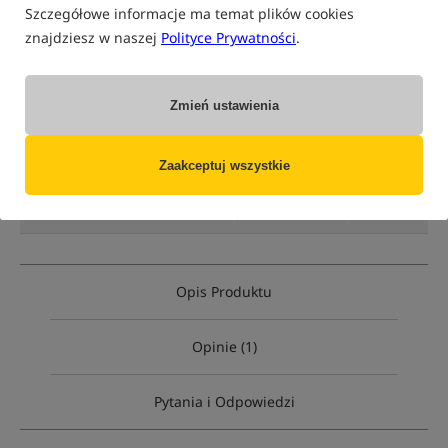
Szczegółowe informacje ma temat plików cookies
znajdziesz w naszej
Polityce Prywatności
.
tylko produkty na
"naszym magazynie"
(część opcji mogła zostać ukryta przez wybrany sposób filtrowania)
Zmień ustawienia
Opcja
Cena PLN
Ilość
26.49
opakowanie 20ml
Brak
Zaakceptuj wszystkie
produktu
MPN: TB00314
EAN: 8596601003141
Opis Produktu
Opinie (1)
Pytania i Odpowiedzi