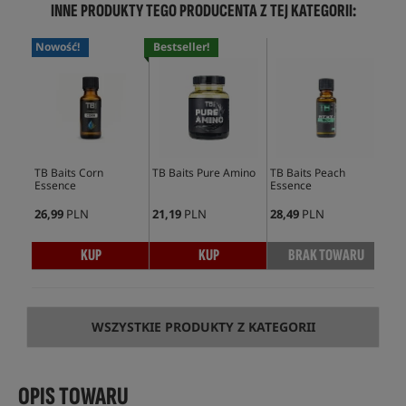
INNE PRODUKTY TEGO PRODUCENTA Z TEJ KATEGORII:
Nowość!
Bestseller!
No
TB Baits Corn
TB Baits Pure Amino
TB Baits Peach
TB 
Essence
Essence
Ess
26,99
PLN
21,19
PLN
28,49
PLN
25,
KUP
KUP
BRAK TOWARU
WSZYSTKIE PRODUKTY Z KATEGORII
OPIS TOWARU