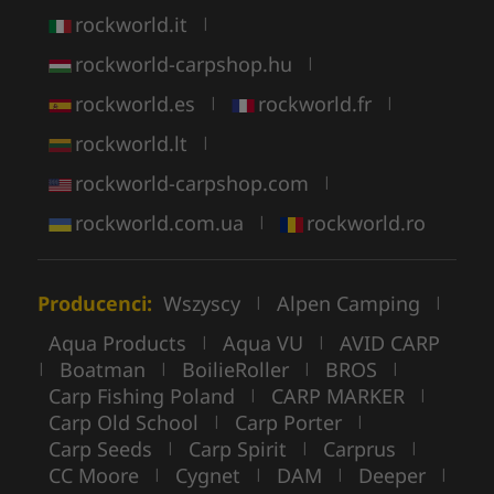
rockworld.it
|
rockworld-carpshop.hu
|
rockworld.es
rockworld.fr
|
|
rockworld.lt
|
rockworld-carpshop.com
|
rockworld.com.ua
rockworld.ro
|
Producenci:
Wszyscy
Alpen Camping
|
|
Aqua Products
Aqua VU
AVID CARP
|
|
Boatman
BoilieRoller
BROS
|
|
|
|
Carp Fishing Poland
CARP MARKER
|
|
Carp Old School
Carp Porter
|
|
Carp Seeds
Carp Spirit
Carprus
|
|
|
CC Moore
Cygnet
DAM
Deeper
|
|
|
|