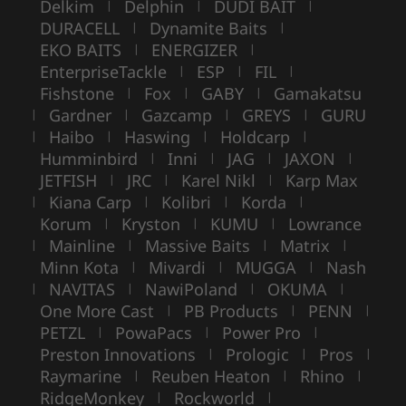
Delkim
Delphin
DUDI BAIT
|
|
|
DURACELL
Dynamite Baits
|
|
EKO BAITS
ENERGIZER
|
|
EnterpriseTackle
ESP
FIL
|
|
|
Fishstone
Fox
GABY
Gamakatsu
|
|
|
Gardner
Gazcamp
GREYS
GURU
|
|
|
|
Haibo
Haswing
Holdcarp
|
|
|
|
Humminbird
Inni
JAG
JAXON
|
|
|
|
JETFISH
JRC
Karel Nikl
Karp Max
|
|
|
Kiana Carp
Kolibri
Korda
|
|
|
|
Korum
Kryston
KUMU
Lowrance
|
|
|
Mainline
Massive Baits
Matrix
|
|
|
|
Minn Kota
Mivardi
MUGGA
Nash
|
|
|
NAVITAS
NawiPoland
OKUMA
|
|
|
|
One More Cast
PB Products
PENN
|
|
|
PETZL
PowaPacs
Power Pro
|
|
|
Preston Innovations
Prologic
Pros
|
|
|
Raymarine
Reuben Heaton
Rhino
|
|
|
RidgeMonkey
Rockworld
|
|