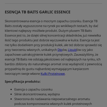
ESENCJA TB BAITS GARLIC ESSENCE
Skoncentrowana esencja o mocnym zapachu czosnku. Esencje TB
Baits zostały wypuszczone na rynek po wnikliwych testach, by dać
klientowi najlepszy możliwie produkt. Dużym plusem TB Baits
Essence jest to, że dzięki silnej koncentracji składników, już niewielka
ilość tego produktu jest dobrze wyczuwalna w kulce. Esencja ta jest
nie tylko dodatkiem przy produkcji kulek, ale też dobrze sprawdzi się
przy tworzeniu własnych, unikalnych
Dip
ów,
Liquid
ów czy jako
zapachowe uatrakcyjnienie kulek przynętowych. Zauważyliśmy, że
esencje TB Baits nie odstają jakościowo od najlepszych na rynku, ich
bardzo zbliżony do naturalnego aromat oraz wydajność z pewnością
przypadnią do gustu najbardziej wymagającym karpiarzom
tworzącym swoje własne
Kulki Proteinowe
.
Specyfikacja produktu:
Esencja o zapachu czosnku
Silnie skoncentrowana, wydajna
Stworzona do nadawania niepowtarzalnego aromatu
podczas komponowania własnych kulek proteinowych