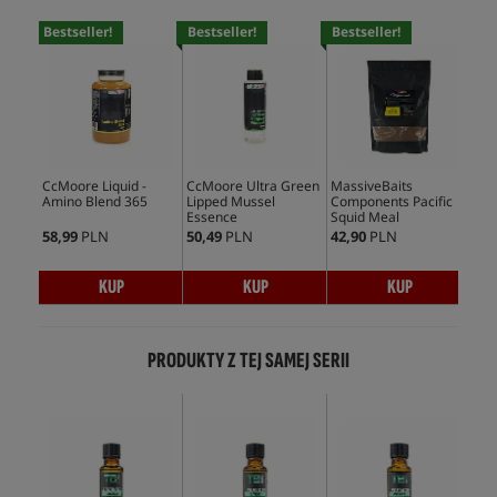
Bestseller!
Bestseller!
Bestseller!
Bes
CcMoore Liquid -
CcMoore Ultra Green
MassiveBaits
Mas
Amino Blend 365
Lipped Mussel
Components Pacific
Com
Essence
Squid Meal
Dro
58,99
PLN
50,49
PLN
42,90
PLN
17,
KUP
KUP
KUP
PRODUKTY Z TEJ SAMEJ SERII