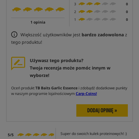
3
0
2
0
1
0
1 opinia
Większość użytkowników jest
bardzo zadowolona
z
tego produktu!
Używasz tego produktu?
Twoja recenzja może pomóc innym w
wyborze!
Oceń produkt
TB Baits Garlic Essence
i zdobądź dodatkowe punkty
w naszym programie lojalnościowym
Carp-Coins!
DODAJ OPINIĘ »
Super do swoich kulek proteinowych! :)
5/5