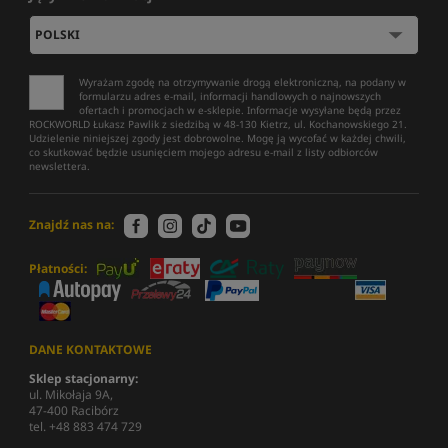
Wyrażam zgodę na otrzymywanie drogą elektroniczną, na podany w
formularzu adres e-mail, informacji handlowych o najnowszych
ofertach i promocjach w e-sklepie. Informacje wysyłane będą przez
ROCKWORLD Łukasz Pawlik z siedzibą w 48-130 Kietrz, ul. Kochanowskiego 21.
Udzielenie niniejszej zgody jest dobrowolne. Mogę ją wycofać w każdej chwili,
co skutkować będzie usunięciem mojego adresu e-mail z listy odbiorców
newslettera.
Znajdź nas na:
Płatności:
DANE KONTAKTOWE
Sklep stacjonarny:
ul. Mikołaja 9A,
47-400 Racibórz
tel. +48 883 474 729