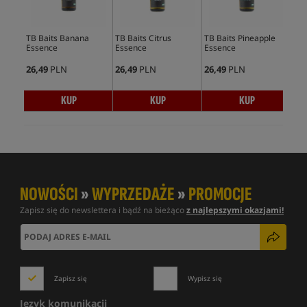
TB Baits Banana
TB Baits Citrus
TB Baits Pineapple
TB 
Essence
Essence
Essence
Ess
26,49
PLN
26,49
PLN
26,49
PLN
26,
KUP
KUP
KUP
NOWOŚCI
»
WYPRZEDAŻE
»
PROMOCJE
Zapisz się do newslettera i bądź na bieżąco
z najlepszymi okazjami!
Zapisz się
Wypisz się
Język komunikacji