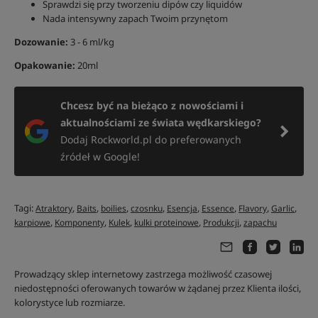
Sprawdzi się przy tworzeniu dipów czy liquidów
Nada intensywny zapach Twoim przynętom
Dozowanie:
3 - 6 ml/kg
Opakowanie:
20ml
Chcesz być na bieżąco z nowościami i
aktualnościami ze świata wędkarskiego?
Dodaj Rockworld.pl do preferowanych
źródeł w Google!
Tagi:
,
,
,
,
,
,
,
,
Atraktory
Baits
boilies
czosnku
Esencja
Essence
Flavory
Garlic
,
,
,
,
,
karpiowe
Komponenty
Kulek
kulki proteinowe
Produkcji
zapachu
Prowadzący sklep internetowy zastrzega możliwość czasowej
niedostępności oferowanych towarów w żądanej przez Klienta ilości,
kolorystyce lub rozmiarze.