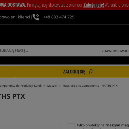
WA DOSTAWA.
Pamiętaj, aby skorzystać z promocji
Zaloguj się!
Warunki promocj
dowoleni klienci
|
+48 883 474 729
zaawansowan
ZALOGUJ SIĘ
omponenty do Produkcji Kulek
Mączki
MassiveBaits Components - HAITHS PTX
THS PTX
tylko produkty na
"naszym mag