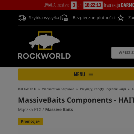
UWAGA! zostało:
3
dni
16:22:12
Trwa akcja
DARMO
Szybka wysyłka
|
Bezpieczne płatności
|
Za
MENU
ROCKWORLD
Wędkarstwo Karpiowe
Przynęty, zanęty i nęcenie karpi
K
MassiveBaits Components - HAI
Mączka PTX /
Massive Baits
Promocja+