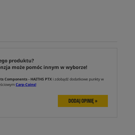
ego produktu?
enzja może pomóc innym w wyborze!
its Components - HAITHS PTX
i zdobądź dodatkowe punkty w
nościowym
Carp-Coins!
DODAJ OPINIĘ »
Tym produktem interesuje się:
31 osób