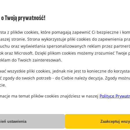
(część opcji mogła zostać ukryta prze
Opcja
o Twoją prywatność!
opakowanie 1kg
MPN: HS007
sta z plików cookies, które pomagają zapewnić Ci bezpieczne i ko
EAN: 5901912661547
aszej stronie. Strona wykorzystuje pliki cookies do zapewnienia p
0,13
 ruchu oraz wyświetlania spersonalizowanych reklam przez partneró
ok oraz Microsoft. Dzięki plikom cookies możemy zrozumieć Twoje p
SPODZIEWANA WYSYŁKA JE
eklam do Twoich zainteresowań.
ć wszystkie pliki cookies, jednak nie jest to konieczne do korzysta
Wszystkie podane ceny zawierają pod
 zgody do swoich potrzeb - do Ciebie należy decyzja. Zgody możn
ie.
macje ma temat plików cookies znajdziesz w naszej
Polityce Prywat
Producent:
Massive Baits
Dostawa już od:
7.99 PLN
ień ustawienia
Zaakceptuj wszy