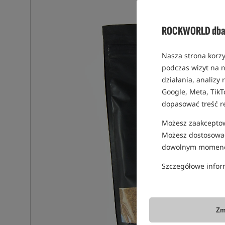
ROCKWORLD dba 
Nasza strona korzy
podczas wizyt na n
działania, analizy
Google, Meta, TikT
dopasować treść r
Możesz zaakceptowa
Możesz dostosować
dowolnym momenc
Szczegółowe infor
Zm