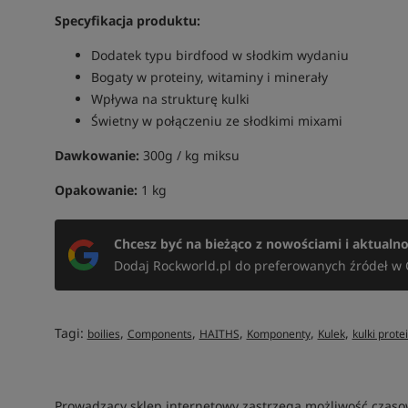
Specyfikacja produktu:
Dodatek typu birdfood w słodkim wydaniu
Bogaty w proteiny, witaminy i minerały
Wpływa na strukturę kulki
Świetny w połączeniu ze słodkimi mixami
Dawkowanie:
300g / kg miksu
Opakowanie:
1 kg
Chcesz być na bieżąco z nowościami i aktualn
Dodaj Rockworld.pl do preferowanych źródeł w 
Tagi:
,
,
,
,
,
boilies
Components
HAITHS
Komponenty
Kulek
kulki prot
Prowadzący sklep internetowy zastrzega możliwość czas