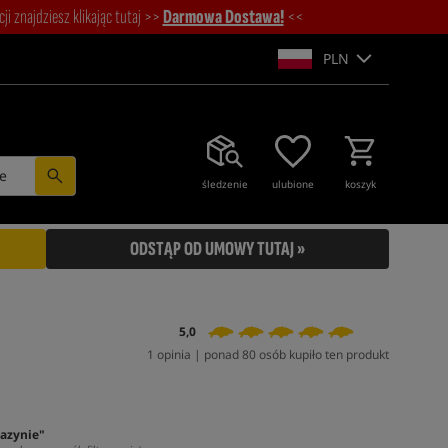
i znajdziesz klikając tutaj >>
Darmowa Dostawa!
<<
PLN
e
śledzenie
ulubione
koszyk
ODSTĄP OD UMOWY TUTAJ »
5,0
1 opinia | ponad 80 osób kupiło ten produkt
azynie"