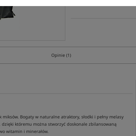
Poleć ten produkt znajomym:
Opinie (1)
 miksów. Bogaty w naturalne atraktory, słodki i pełny melasy
, dzięki któremu można stworzyć doskonale zbilansowaną
wo witamin i minerałów.