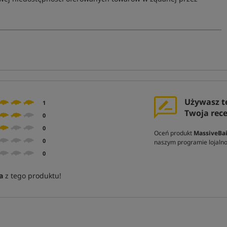
Używasz t
1
Twoja rec
0
0
Oceń produkt
MassiveBa
0
naszym programie lojal
0
a
z tego produktu!