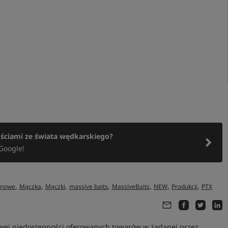
ościami ze świata wędkarskiego?
Google!
,
,
,
,
,
,
,
einowe
Mączka
Mączki
massive baits
MassiveBaits
NEW
Produkcji
PTX
owej niedostępności oferowanych towarów w żądanej przez