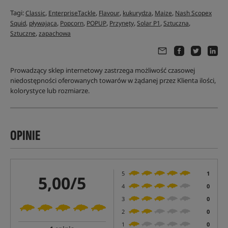
Tagi:
,
,
,
,
,
Classic
EnterpriseTackle
Flavour
kukurydza
Maize
Nash Scopex
,
,
,
,
,
,
,
Squid
pływająca
Popcorn
POPUP
Przynęty
Solar P1
Sztuczna
,
Sztuczne
zapachowa
Prowadzący sklep internetowy zastrzega możliwość czasowej
niedostępności oferowanych towarów w żądanej przez Klienta ilości,
kolorystyce lub rozmiarze.
OPINIE
5
1
5,00/5
4
0
3
0
2
0
1
0