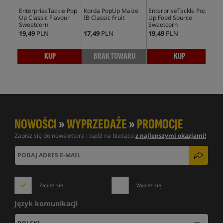
EnterpriseTackle Pop
Korda PopUp Maize
EnterpriseTackle Pop
Ent
Up Classic Flavour
IB Classic Fruit
Up Food Source
UP 
Sweetcorn
Sweetcorn
Swe
19,49
PLN
17,49
PLN
19,49
PLN
15,
KUP
BRAK TOWARU
KUP
NOWOŚCI
»
WYPRZEDAŻE
»
PROMOCJE
Zapisz się do newslettera i bądź na bieżąco
z najlepszymi okazjami!
Zapisz się
Wypisz się
Język komunikacji