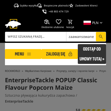
Szybka wysyłka
Bezpieczne płatności
Zadowoleni klienci
+48 883 474 729
PLN
śledzenie
ulubione
koszyk
zaawansowane
ODSTĄP OD
MENU
ZALOGUJ SIĘ
UMOWY TUTAJ »
ROCKWORLD
Wędkarstwo Karpiowe
Przynęty, zanęty i nęcenie karpi
Przynęty 
EnterpriseTackle POPUP Classic
Flavour Popcorn Maize
Sztuczna pływająca kukurydza zapachowa /
EnterpriseTackle
5,0