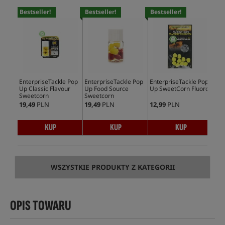
Bestseller!
Bestseller!
Bestseller!
Bes
EnterpriseTackle Pop
EnterpriseTackle Pop
EnterpriseTackle Pop
Ent
Up Classic Flavour
Up Food Source
Up SweetCorn Fluoro
UP 
Sweetcorn
Sweetcorn
19,49
PLN
19,49
PLN
12,99
PLN
13,
KUP
KUP
KUP
WSZYSTKIE PRODUKTY Z KATEGORII
OPIS TOWARU