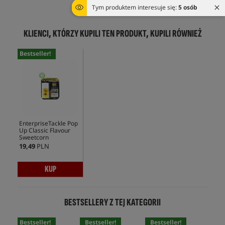
ŚLEDŹ TOWAR
Tym produktem interesuje się:
5 osób
KLIENCI, KTÓRZY KUPILI TEN PRODUKT, KUPILI RÓWNIEŻ
Bestseller!
EnterpriseTackle Pop
Up Classic Flavour
Sweetcorn
19,49
PLN
KUP
BESTSELLERY Z TEJ KATEGORII
Bestseller!
Bestseller!
Bestseller!
Bes