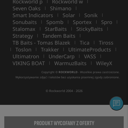
Rockworld p
Rockworld w
|
|
Seven Oaks
Shimano
|
|
Smart Indicators
Solar
Sonik
|
|
|
Sonubaits
Spomb
Sportex
Spro
|
|
|
|
Stalomax
StarBaits
StickyBaits
|
|
|
Strategy
Tandem Baits
|
|
TB Baits - Tomas Blazek
Tica
Tiross
|
|
Toslon
Trakker
UltimateProducts
|
|
|
|
Ultimatron
UnderCarp
VASS
|
|
|
VIKING BOAT
WarmuzBaits
WileyX
|
|
Copyright ©
ROCKWORLD
- Wszelkie prawa zastrzeżone.
Wykorzystywanie zdjęć i tekstów bez uzyskania pisemnej zgody zabronione.
© Rockworld 2004 - 2026
PRODUKT WYCOFANY Z OFERTY