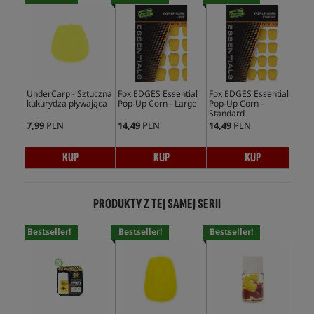
UnderCarp - Sztuczna
Fox EDGES Essential
Fox EDGES Essential
Ent
kukurydza pływająca
Pop-Up Corn - Large
Pop-Up Corn -
Up 
Standard
Swe
7,99
PLN
14,49
PLN
14,49
PLN
19,
KUP
KUP
KUP
PRODUKTY Z TEJ SAMEJ SERII
Bestseller!
Bestseller!
Bestseller!