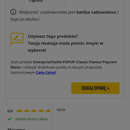
1 opinia
Większość użytkowników jest
bardzo zadowolona
z
tego produktu!
Używasz tego produktu?
Twoja recenzja może pomóc innym w
wyborze!
Oceń produkt
EnterpriseTackle POPUP Classic Flavour Popcorn
Maize
i zdobądź dodatkowe punkty w naszym programie
lojalnościowym
Carp-Coins!
DODAJ OPINIĘ »
OkOk
5/5
potwierdzony zakup
Zbigniew