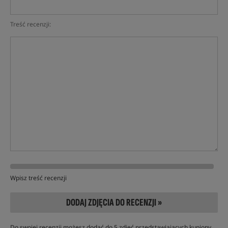
Treść recenzji:
Wpisz treść recenzji
DODAJ ZDJĘCIA DO RECENZJI »
Do swojej recenzji możesz dodać do 5 zdjęć przedstawiających kupiony