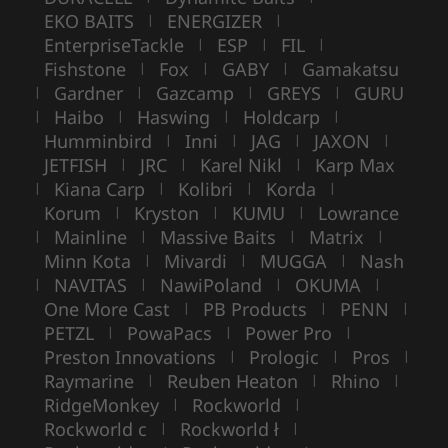
EKO BAITS
ENERGIZER
|
|
EnterpriseTackle
ESP
FIL
|
|
|
Fishstone
Fox
GABY
Gamakatsu
|
|
|
Gardner
Gazcamp
GREYS
GURU
|
|
|
|
Haibo
Haswing
Holdcarp
|
|
|
|
Humminbird
Inni
JAG
JAXON
|
|
|
|
JETFISH
JRC
Karel Nikl
Karp Max
|
|
|
Kiana Carp
Kolibri
Korda
|
|
|
|
Korum
Kryston
KUMU
Lowrance
|
|
|
Mainline
Massive Baits
Matrix
|
|
|
|
Minn Kota
Mivardi
MUGGA
Nash
|
|
|
NAVITAS
NawiPoland
OKUMA
|
|
|
|
One More Cast
PB Products
PENN
|
|
|
PETZL
PowaPacs
Power Pro
|
|
|
Preston Innovations
Prologic
Pros
|
|
|
Raymarine
Reuben Heaton
Rhino
|
|
|
RidgeMonkey
Rockworld
|
|
Rockworld c
Rockworld ł
|
|