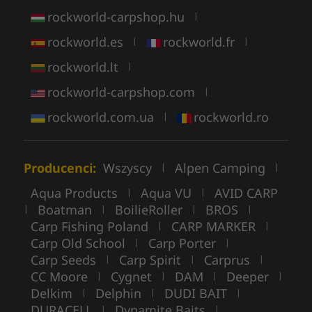
rockworld-carpshop.hu
|
rockworld.es
rockworld.fr
|
|
rockworld.lt
|
rockworld-carpshop.com
|
rockworld.com.ua
rockworld.ro
|
Producenci:
Wszyscy
Alpen Camping
|
|
Aqua Products
Aqua VU
AVID CARP
|
|
Boatman
BoilieRoller
BROS
|
|
|
|
Carp Fishing Poland
CARP MARKER
|
|
Carp Old School
Carp Porter
|
|
Carp Seeds
Carp Spirit
Carprus
|
|
|
CC Moore
Cygnet
DAM
Deeper
|
|
|
|
Delkim
Delphin
DUDI BAIT
|
|
|
DURACELL
Dynamite Baits
|
|