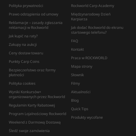
Polityka prywatności
Rockworld Carp Academy
Prawo odstąpienia od umowy
Międzynarodowy Dzień
Karpiarza
Reklamacje – zasady zgłaszania
reklamacji w Rockworld
Jak dodać Rockworld do ekranu
startowego telefonu?
Jak kupić na raty?
FAQ
Zakupy na aukcji
Kontakt
Ceny dostaw towaru
Praca w ROCKWORLD
Punkty Carp Coins
Mapa strony
Bezpieczeństwo oraz formy
płatności
Słownik
Polityka cookies
Filmy
Wyniki Konkursów+
Aktualności
organizowanych przez Rockworld
Blog
Regulamin Karty Rabatowej
Quick Tips
Program Lojalnościowy Rockworld
Produkty wycofane
Weekend z Darmową Dostawą
Śledź swoje zamówienia