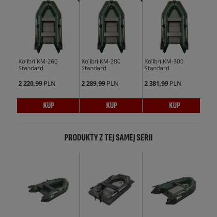
Kolibri KM-260
Kolibri KM-280
Kolibri KM-300
Kol
Standard
Standard
Standard
2 220,99
PLN
2 289,99
PLN
2 381,99
PLN
1 5
KUP
KUP
KUP
PRODUKTY Z TEJ SAMEJ SERII