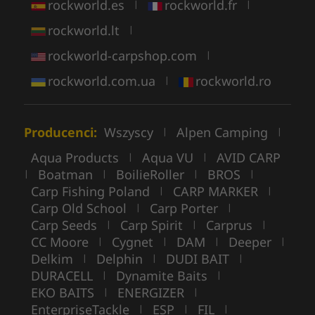
rockworld.es
rockworld.fr
|
|
rockworld.lt
|
rockworld-carpshop.com
|
rockworld.com.ua
rockworld.ro
|
Producenci:
Wszyscy
Alpen Camping
|
|
Aqua Products
Aqua VU
AVID CARP
|
|
Boatman
BoilieRoller
BROS
|
|
|
|
Carp Fishing Poland
CARP MARKER
|
|
Carp Old School
Carp Porter
|
|
Carp Seeds
Carp Spirit
Carprus
|
|
|
CC Moore
Cygnet
DAM
Deeper
|
|
|
|
Delkim
Delphin
DUDI BAIT
|
|
|
DURACELL
Dynamite Baits
|
|
EKO BAITS
ENERGIZER
|
|
EnterpriseTackle
ESP
FIL
|
|
|