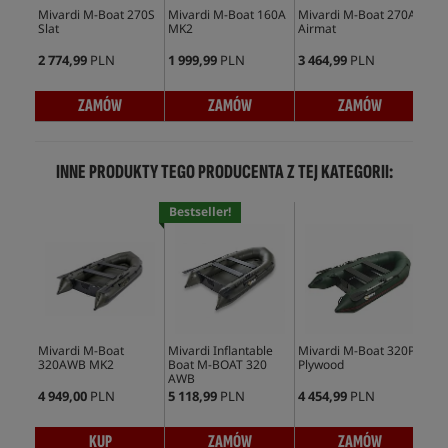
Mivardi M-Boat 270S
Mivardi M-Boat 160A
Mivardi M-Boat 270A
Miv
Slat
MK2
Airmat
Ply
2 774,99
PLN
1 999,99
PLN
3 464,99
PLN
3 6
ZAMÓW
ZAMÓW
ZAMÓW
INNE PRODUKTY TEGO PRODUCENTA Z TEJ KATEGORII:
Bestseller!
Bes
Mivardi M-Boat
Mivardi Inflantable
Mivardi M-Boat 320P
Miv
320AWB MK2
Boat M-BOAT 320
Plywood
Boa
AWB
AW
4 949,00
PLN
5 118,99
PLN
4 454,99
PLN
4 4
KUP
ZAMÓW
ZAMÓW