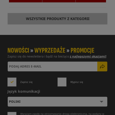
WSZYSTKIE PRODUKTY Z KATEGORII
NOWOŚCI
»
WYPRZEDAŻE
»
PROMOCJE
Zapisz się do newslettera i bądź na bieżąco
z najlepszymi okazjami!
Zapisz się
Wypisz się
Język komunikacji
Wyrażam zgodę na otrzymywanie drogą elektroniczną, na podany w