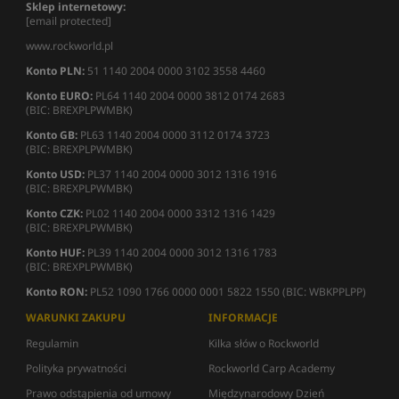
Sklep internetowy:
[email protected]
www.rockworld.pl
Konto PLN:
51 1140 2004 0000 3102 3558 4460
Konto EURO:
PL64 1140 2004 0000 3812 0174 2683
(BIC: BREXPLPWMBK)
Konto GB:
PL63 1140 2004 0000 3112 0174 3723
(BIC: BREXPLPWMBK)
Konto USD:
PL37 1140 2004 0000 3012 1316 1916
(BIC: BREXPLPWMBK)
Konto CZK:
PL02 1140 2004 0000 3312 1316 1429
(BIC: BREXPLPWMBK)
Konto HUF:
PL39 1140 2004 0000 3012 1316 1783
(BIC: BREXPLPWMBK)
Konto RON:
PL52 1090 1766 0000 0001 5822 1550 (BIC: WBKPPLPP)
WARUNKI ZAKUPU
INFORMACJE
Regulamin
Kilka słów o Rockworld
Polityka prywatności
Rockworld Carp Academy
Prawo odstąpienia od umowy
Międzynarodowy Dzień