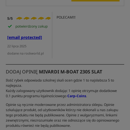
POLECAM!!!
5/5
potwierdzony zakup
[email protected]
22 lipca 2025
dodane na rockworld.pl
DODAJ OPINIĘ
MIVARDI M-BOAT 230S SLAT
Ilość rybek odpowiada szkolnej skali ocen gdzie 1 to najsłabsza 5 to
najlepsza.
Każdy zalogowany użytkownik dodając 1 opinię otrzymuje dodatkowe
0.1 punktu programu lojalnościowego
Carp-Coins
.
Opinie są ręcznie moderowane przez administratora sklepu. Opinie
szkalujące produkt, od użytkowników którzy nie dokonali u nas zakupu
tego produktu nie będą publikowane. Opinie z wulgaryzmami, linkami
zewnętrznymi, niezrozumiałe oraz nie odnoszące się do opiniowanego
produktu również nie będą publikowane.