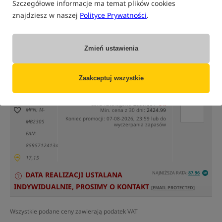
Szczegółowe informacje ma temat plików cookies
znajdziesz w naszej
Polityce Prywatności
.
tylko produkty na
"naszym magazynie"
Zmień ustawienia
(część opcji mogła zostać ukryta przez wybrany sposób filtrowania)
Opcja
Cena PLN
Ilość
Zaakceptuj wszystkie
2424.99
Podaj ilość:
Standard
Cena katalogowa
2559.00
/
-5%
MPN: M-
Min. cena z 30 dni:
2424.99
Koniec promocji: 07-08-2026, 23:59 lub do
MB230S
wyczerpania zapasów
EAN:
8595712413498
17,15
NAJNIŻSZA RATA:
87.96
DATA REALIZACJI USTALANA
INDYWIDUALNIE, PROSIMY O KONTAKT
[EMAIL PROTECTED]
Wszystkie podane ceny zawierają podatek VAT