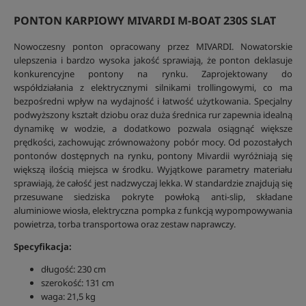
PONTON KARPIOWY MIVARDI M-BOAT 230S SLAT
Nowoczesny ponton opracowany przez MIVARDI. Nowatorskie
ulepszenia i bardzo wysoka jakość sprawiają, że ponton deklasuje
konkurencyjne pontony na rynku. Zaprojektowany do
współdziałania z elektrycznymi silnikami trollingowymi, co ma
bezpośredni wpływ na wydajność i łatwość użytkowania. Specjalny
podwyższony kształt dziobu oraz duża średnica rur zapewnia idealną
dynamikę w wodzie, a dodatkowo pozwala osiągnąć większe
prędkości, zachowując zrównoważony pobór mocy. Od pozostałych
pontonów dostępnych na rynku, pontony Mivardii wyróżniają się
większą ilością miejsca w środku. Wyjątkowe parametry materiału
sprawiają, że całość jest nadzwyczaj lekka. W standardzie znajdują się
przesuwane siedziska pokryte powłoką anti-slip, składane
aluminiowe wiosła, elektryczna pompka z funkcją wypompowywania
powietrza, torba transportowa oraz zestaw naprawczy.
Specyfikacja:
długość: 230 cm
szerokość: 131 cm
waga: 21,5 kg