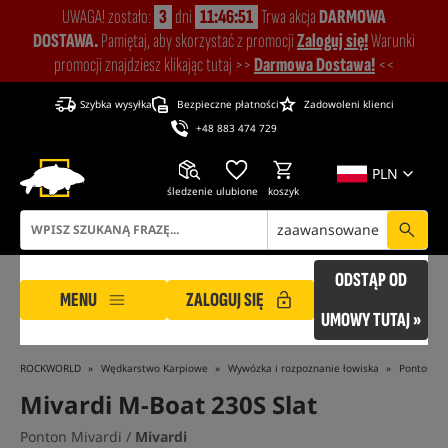
UWAGA! zostało:
3
dni
11:46:51
Trwa akcja
DARMOWA
DOSTAWA.
Pamiętaj, aby skorzystać z promocji
Zaloguj się!
Warunki
promocji znajdziesz klikając tutaj >>
Darmowa Dostawa!
<<
Szybka wysyłka
Bezpieczne płatności
Zadowoleni klienci
+48 883 474 729
PLN
śledzenie
ulubione
koszyk
zaawansowane
ODSTĄP OD
MENU
ZALOGUJ SIĘ
UMOWY TUTAJ »
ROCKWORLD
Wędkarstwo Karpiowe
Wywózka i rozpoznanie łowiska
Pontony
Mivardi M-Boat 230S Slat
Ponton Mivardi /
Mivardi