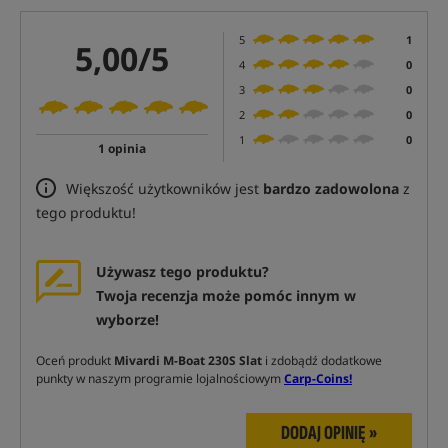
5
1
5,00/5
4
0
3
0
2
0
1
0
1 opinia
Większość użytkowników jest
bardzo zadowolona
z
tego produktu!
Używasz tego produktu?
Twoja recenzja może pomóc innym w
wyborze!
Oceń produkt
Mivardi M-Boat 230S Slat
i zdobądź dodatkowe
punkty w naszym programie lojalnościowym
Carp-Coins!
DODAJ OPINIĘ »