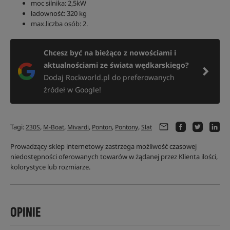
moc silnika: 2,5kW
ładowność: 320 kg
max.liczba osób: 2.
Chcesz być na bieżąco z nowościami i
aktualnościami ze świata wędkarskiego?
Dodaj Rockworld.pl do preferowanych
źródeł w Google!
Tagi:
,
,
,
,
,
230S
M-Boat
Mivardi
Ponton
Pontony
Slat
Prowadzący sklep internetowy zastrzega możliwość czasowej
niedostępności oferowanych towarów w żądanej przez Klienta ilości,
kolorystyce lub rozmiarze.
OPINIE