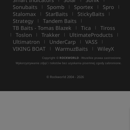
Sonubaits
Spomb
Sportex
Spro
|
|
|
|
Stalomax
StarBaits
StickyBaits
|
|
|
Strategy
Tandem Baits
|
|
TB Baits - Tomas Blazek
Tica
Tiross
|
|
Toslon
Trakker
UltimateProducts
|
|
|
|
Ultimatron
UnderCarp
VASS
|
|
|
VIKING BOAT
WarmuzBaits
WileyX
|
|
Copyright ©
ROCKWORLD
- Wszelkie prawa zastrzeżone.
Wykorzystywanie zdjęć i tekstów bez uzyskania pisemnej zgody zabronione.
© Rockworld 2004 - 2026