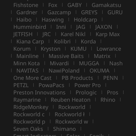
Fishstone
Fox
GABY
Gamakatsu
|
|
|
Gardner
Gazcamp
GREYS
GURU
|
|
|
|
Haibo
Haswing
Holdcarp
|
|
|
|
Humminbird
Inni
JAG
JAXON
|
|
|
|
JETFISH
JRC
Karel Nikl
Karp Max
|
|
|
Kiana Carp
Kolibri
Korda
|
|
|
|
Korum
Kryston
KUMU
Lowrance
|
|
|
Mainline
Massive Baits
Matrix
|
|
|
|
Minn Kota
Mivardi
MUGGA
Nash
|
|
|
NAVITAS
NawiPoland
OKUMA
|
|
|
|
One More Cast
PB Products
PENN
|
|
|
PETZL
PowaPacs
Power Pro
|
|
|
Preston Innovations
Prologic
Pros
|
|
|
Raymarine
Reuben Heaton
Rhino
|
|
|
RidgeMonkey
Rockworld
|
|
Rockworld c
Rockworld ł
|
|
Rockworld p
Rockworld w
|
|
Seven Oaks
Shimano
|
|
Smart Indicators
Solar
Sonik
|
|
|