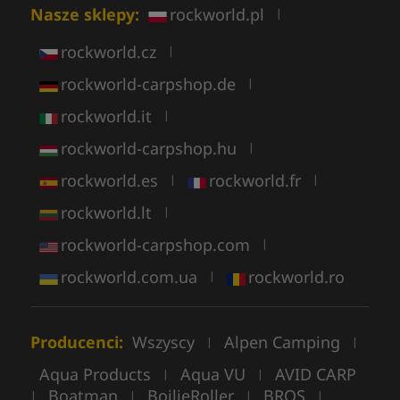
Nasze sklepy:
rockworld.pl
|
rockworld.cz
|
rockworld-carpshop.de
|
rockworld.it
|
rockworld-carpshop.hu
|
rockworld.es
rockworld.fr
|
|
rockworld.lt
|
rockworld-carpshop.com
|
rockworld.com.ua
rockworld.ro
|
Producenci:
Wszyscy
Alpen Camping
|
|
Aqua Products
Aqua VU
AVID CARP
|
|
Boatman
BoilieRoller
BROS
|
|
|
|