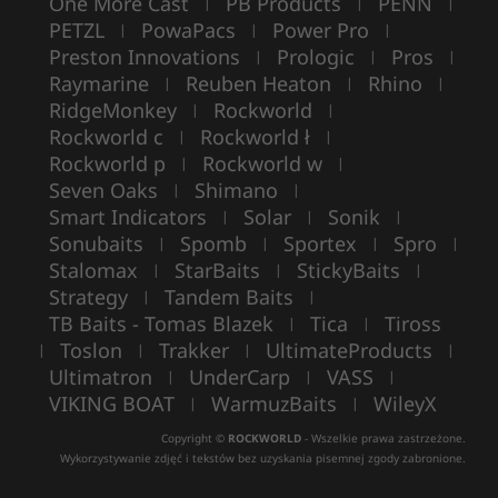
One More Cast
PB Products
PENN
|
|
|
PETZL
PowaPacs
Power Pro
|
|
|
Preston Innovations
Prologic
Pros
|
|
|
Raymarine
Reuben Heaton
Rhino
|
|
|
RidgeMonkey
Rockworld
|
|
Rockworld c
Rockworld ł
|
|
Rockworld p
Rockworld w
|
|
Seven Oaks
Shimano
|
|
Smart Indicators
Solar
Sonik
|
|
|
Sonubaits
Spomb
Sportex
Spro
|
|
|
|
Stalomax
StarBaits
StickyBaits
|
|
|
Strategy
Tandem Baits
|
|
TB Baits - Tomas Blazek
Tica
Tiross
|
|
Toslon
Trakker
UltimateProducts
|
|
|
|
Ultimatron
UnderCarp
VASS
|
|
|
VIKING BOAT
WarmuzBaits
WileyX
|
|
Copyright ©
ROCKWORLD
- Wszelkie prawa zastrzeżone.
Wykorzystywanie zdjęć i tekstów bez uzyskania pisemnej zgody zabronione.