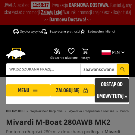
UWAGA! zostało:
11:59:17
Trwa akcja
DARMOWA DOSTAWA.
Pamiętaj, aby
skorzystać z promocji
Zaloguj się!
Warunki promocji znajdziesz klikając tutaj
>>
Darmowa Dostawa!
<<
Szybka wysyłka
Bezpieczne płatności
Zadowoleni klienci
PLN
śledzenie
ulubione
koszyk
zaawansowane
ODSTĄP OD
MENU
ZALOGUJ SIĘ
UMOWY TUTAJ »
ROCKWORLD
Wędkarstwo Karpiowe
Wywózka i rozpoznanie łowiska
Pontony
Mivardi M-Boat 280AWB MK2
Ponton o długości 280cm z dmuchaną podłogą /
Mivardi