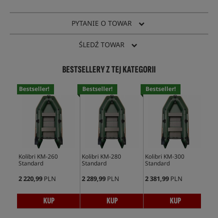
PYTANIE O TOWAR
ŚLEDŹ TOWAR
BESTSELLERY Z TEJ KATEGORII
Bestseller!
Bestseller!
Bestseller!
Bes
Kolibri KM-260
Kolibri KM-280
Kolibri KM-300
Kol
Standard
Standard
Standard
2 220,99
PLN
2 289,99
PLN
2 381,99
PLN
1 5
KUP
KUP
KUP