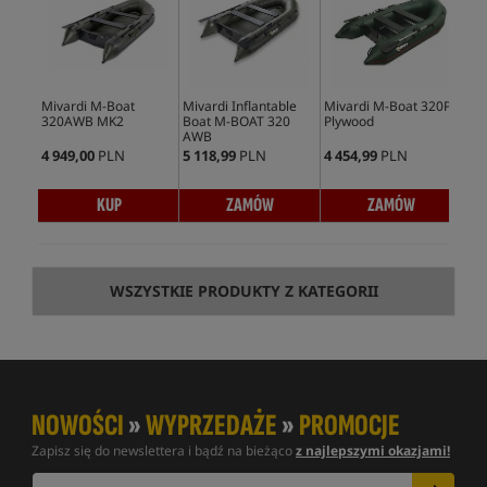
Mivardi M-Boat
Mivardi Inflantable
Mivardi M-Boat 320P
Miv
320AWB MK2
Boat M-BOAT 320
Plywood
Boa
AWB
AW
4 949,00
PLN
5 118,99
PLN
4 454,99
PLN
4 4
KUP
ZAMÓW
ZAMÓW
WSZYSTKIE PRODUKTY Z KATEGORII
NOWOŚCI
»
WYPRZEDAŻE
»
PROMOCJE
Zapisz się do newslettera i bądź na bieżąco
z najlepszymi okazjami!