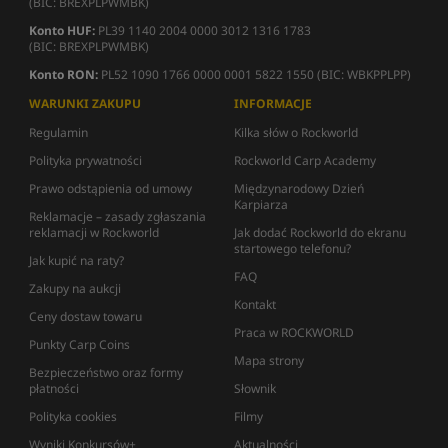
(BIC: BREXPLPWMBK)
Konto HUF:
PL39 1140 2004 0000 3012 1316 1783
(BIC: BREXPLPWMBK)
Konto RON:
PL52 1090 1766 0000 0001 5822 1550 (BIC: WBKPPLPP)
WARUNKI ZAKUPU
INFORMACJE
Regulamin
Kilka słów o Rockworld
Polityka prywatności
Rockworld Carp Academy
Prawo odstąpienia od umowy
Międzynarodowy Dzień
Karpiarza
Reklamacje – zasady zgłaszania
reklamacji w Rockworld
Jak dodać Rockworld do ekranu
startowego telefonu?
Jak kupić na raty?
FAQ
Zakupy na aukcji
Kontakt
Ceny dostaw towaru
Praca w ROCKWORLD
Punkty Carp Coins
Mapa strony
Bezpieczeństwo oraz formy
płatności
Słownik
Polityka cookies
Filmy
Wyniki Konkursów+
Aktualności