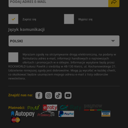
Zapisz się
Wypisz się
Język komunikacji
Wyrażam zgodę na otrzymywanie drogą elektroniczną, na podany w
formularzu adres e-mail, informacji handlowych o najnowszych
ofertach i promocjach w e-sklepie. Informacje wysyłane będą przez
ROCKWORLD Łukasz Pawlik z siedzibą w 48-130 Kietrz, ul. Kochanowskiego 21.
Udzielenie niniejszej zgody jest dobrowolne. Mogę ją wycofać w każdej chwili,
co skutkować będzie usunięciem mojego adresu e-mail z listy odbiorców
newslettera.
Znajdź nas na:
Płatności: