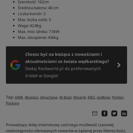
Szerokość: 162cm
Średnica balonu: 40 cm
Liczba komór: 3
Max. liczba osób: 3
Waga: 42.8kg
Max. moc silnika: 7.5kW
Max. obciążenie: 436kg
Chcesz być na bieżąco z nowościami i
aktualnościami ze świata wędkarskiego?
Dodaj Rockworld.pl do preferowanych
źródeł w Google!
Tagi:
,
,
,
,
,
,
,
,
AWB
długości
dmuchaną
M-Boat
Mivardi
MK2
podłogą
Ponton
Pontony
Prowadzący sklep internetowy zastrzega możliwość czasowej
niedostępności oferowanych towarów w żądanej przez Klienta ilości,