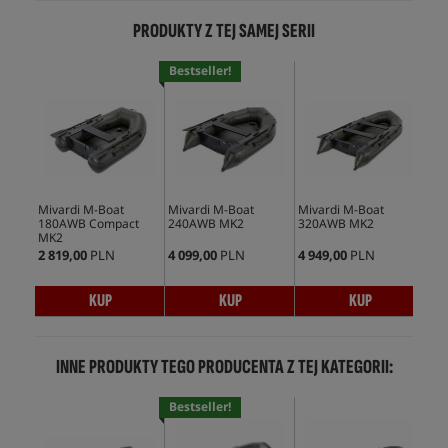
PRODUKTY Z TEJ SAMEJ SERII
Bestseller!
Mivardi M-Boat
Mivardi M-Boat
Mivardi M-Boat
Miv
180AWB Compact
240AWB MK2
320AWB MK2
boa
MK2
AW
2 819,00
PLN
4 099,00
PLN
4 949,00
PLN
4 2
KUP
KUP
KUP
INNE PRODUKTY TEGO PRODUCENTA Z TEJ KATEGORII:
Bestseller!
Bes