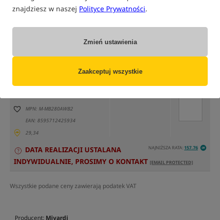
znajdziesz w naszej
Polityce Prywatności
.
Zmień ustawienia
tylko produkty na
"naszym magazynie"
(część opcji mogła zostać ukryta przez wybrany sposób filtrowania)
Zaakceptuj wszystkie
Opcja
Cena PLN
Ilość
4349.00
Podaj ilość:
długość 280cm
MPN: M-MB280AWB2
EAN: 8595712425934
29,34
NAJNIŻSZA RATA:
157.76
DATA REALIZACJI USTALANA
INDYWIDUALNIE, PROSIMY O KONTAKT
[EMAIL PROTECTED]
Wszystkie podane ceny zawierają podatek VAT
Producent:
Mivardi