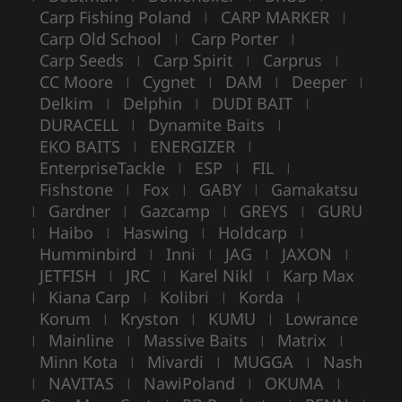
Carp Fishing Poland
CARP MARKER
|
|
Carp Old School
Carp Porter
|
|
Carp Seeds
Carp Spirit
Carprus
|
|
|
CC Moore
Cygnet
DAM
Deeper
|
|
|
|
Delkim
Delphin
DUDI BAIT
|
|
|
DURACELL
Dynamite Baits
|
|
EKO BAITS
ENERGIZER
|
|
EnterpriseTackle
ESP
FIL
|
|
|
Fishstone
Fox
GABY
Gamakatsu
|
|
|
Gardner
Gazcamp
GREYS
GURU
|
|
|
|
Haibo
Haswing
Holdcarp
|
|
|
|
Humminbird
Inni
JAG
JAXON
|
|
|
|
JETFISH
JRC
Karel Nikl
Karp Max
|
|
|
Kiana Carp
Kolibri
Korda
|
|
|
|
Korum
Kryston
KUMU
Lowrance
|
|
|
Mainline
Massive Baits
Matrix
|
|
|
|
Minn Kota
Mivardi
MUGGA
Nash
|
|
|
NAVITAS
NawiPoland
OKUMA
|
|
|
|