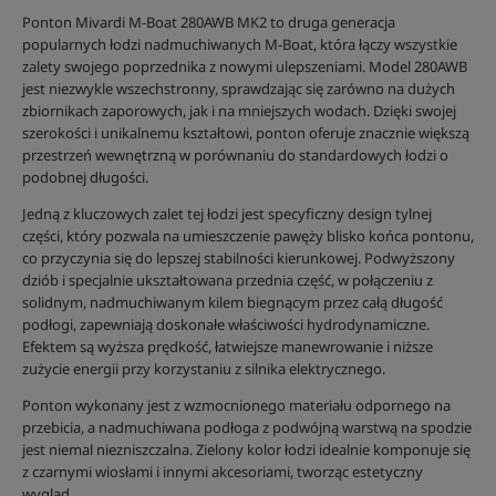
Ponton Mivardi M-Boat 280AWB MK2 to druga generacja
popularnych łodzi nadmuchiwanych M-Boat, która łączy wszystkie
zalety swojego poprzednika z nowymi ulepszeniami. Model 280AWB
jest niezwykle wszechstronny, sprawdzając się zarówno na dużych
zbiornikach zaporowych, jak i na mniejszych wodach. Dzięki swojej
szerokości i unikalnemu kształtowi, ponton oferuje znacznie większą
przestrzeń wewnętrzną w porównaniu do standardowych łodzi o
podobnej długości.
Jedną z kluczowych zalet tej łodzi jest specyficzny design tylnej
części, który pozwala na umieszczenie pawęży blisko końca pontonu,
co przyczynia się do lepszej stabilności kierunkowej. Podwyższony
dziób i specjalnie ukształtowana przednia część, w połączeniu z
solidnym, nadmuchiwanym kilem biegnącym przez całą długość
podłogi, zapewniają doskonałe właściwości hydrodynamiczne.
Efektem są wyższa prędkość, łatwiejsze manewrowanie i niższe
zużycie energii przy korzystaniu z silnika elektrycznego.
Ponton wykonany jest z wzmocnionego materiału odpornego na
przebicia, a nadmuchiwana podłoga z podwójną warstwą na spodzie
jest niemal niezniszczalna. Zielony kolor łodzi idealnie komponuje się
z czarnymi wiosłami i innymi akcesoriami, tworząc estetyczny
wygląd.