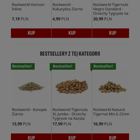
Rockworld Horizon
Rockworld -
Rockworld Tigernuts
Roc
Inline
Kukurydza Ziarno
Negro Standard -
Neg
Orzechy Tygrysie na
Orz
Karpia
Kar
7,19
PLN
4,99
PLN
20,99
PLN
20,
KUP
KUP
KUP
BESTSELLERY Z TEJ KATEGORII
Bestseller!
Bestseller!
Bestseller!
Bes
Rockworld - Konopie
Rockworld Tigernuts
Rockworld Natural
Roc
Ziarno
XL Jumbo - Orzechy
Tigernut Mix 6-22mm
Tig
Tygrysie na Karpia
12
13,99
PLN
17,99
PLN
16,99
PLN
22,
KUP
KUP
KUP