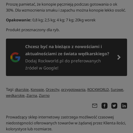
Proszę pamietać, że konopie pęcznieją podczas gotowania o ok
30%. Dla wzmocnienia smaku i zapachu można konopie lekko osolić.
Opakowanie:
0,8 kg; 2,5 kg; 4 kg; 7 kg; 20kg worek
Produkt przeznaczony dla ryb.
Chcesz być na bieżąco z nowościami i
aktualnościami ze świata wędkarskiego?
Dodaj Rockworld.pl do preferowanych
źródeł w Google!
Tagi:
,
,
,
,
,
,
dkarskie
Konopie
Orzechy
przygotowania
ROCKWORLD
Surowe
,
,
wędkarskie
Ziarna
Ziarno
Prowadzący sklep internetowy zastrzega możliwość czasowej
niedostępności oferowanych towarów w żądanej przez Klienta ilości,
kolorystyce lub rozmiarze.