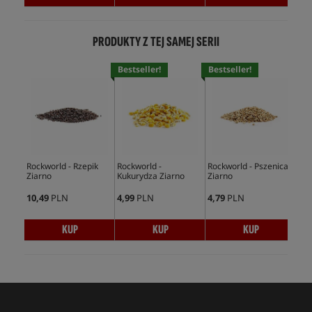
PRODUKTY Z TEJ SAMEJ SERII
Bestseller!
Bestseller!
Bes
Rockworld - Rzepik
Rockworld -
Rockworld - Pszenica
Roc
Ziarno
Kukurydza Ziarno
Ziarno
Zia
10,49
PLN
4,99
PLN
4,79
PLN
10,
KUP
KUP
KUP