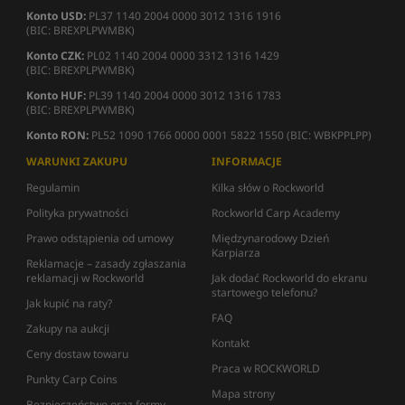
Konto USD:
PL37 1140 2004 0000 3012 1316 1916
(BIC: BREXPLPWMBK)
Konto CZK:
PL02 1140 2004 0000 3312 1316 1429
(BIC: BREXPLPWMBK)
Konto HUF:
PL39 1140 2004 0000 3012 1316 1783
(BIC: BREXPLPWMBK)
Konto RON:
PL52 1090 1766 0000 0001 5822 1550 (BIC: WBKPPLPP)
WARUNKI ZAKUPU
INFORMACJE
Regulamin
Kilka słów o Rockworld
Polityka prywatności
Rockworld Carp Academy
Prawo odstąpienia od umowy
Międzynarodowy Dzień
Karpiarza
Reklamacje – zasady zgłaszania
reklamacji w Rockworld
Jak dodać Rockworld do ekranu
startowego telefonu?
Jak kupić na raty?
FAQ
Zakupy na aukcji
Kontakt
Ceny dostaw towaru
Praca w ROCKWORLD
Punkty Carp Coins
Mapa strony
Bezpieczeństwo oraz formy