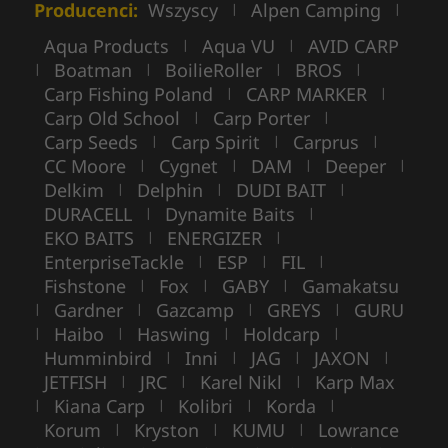
Producenci:
Wszyscy
Alpen Camping
|
|
Aqua Products
Aqua VU
AVID CARP
|
|
Boatman
BoilieRoller
BROS
|
|
|
|
Carp Fishing Poland
CARP MARKER
|
|
Carp Old School
Carp Porter
|
|
Carp Seeds
Carp Spirit
Carprus
|
|
|
CC Moore
Cygnet
DAM
Deeper
|
|
|
|
Delkim
Delphin
DUDI BAIT
|
|
|
DURACELL
Dynamite Baits
|
|
EKO BAITS
ENERGIZER
|
|
EnterpriseTackle
ESP
FIL
|
|
|
Fishstone
Fox
GABY
Gamakatsu
|
|
|
Gardner
Gazcamp
GREYS
GURU
|
|
|
|
Haibo
Haswing
Holdcarp
|
|
|
|
Humminbird
Inni
JAG
JAXON
|
|
|
|
JETFISH
JRC
Karel Nikl
Karp Max
|
|
|
Kiana Carp
Kolibri
Korda
|
|
|
|
Korum
Kryston
KUMU
Lowrance
|
|
|