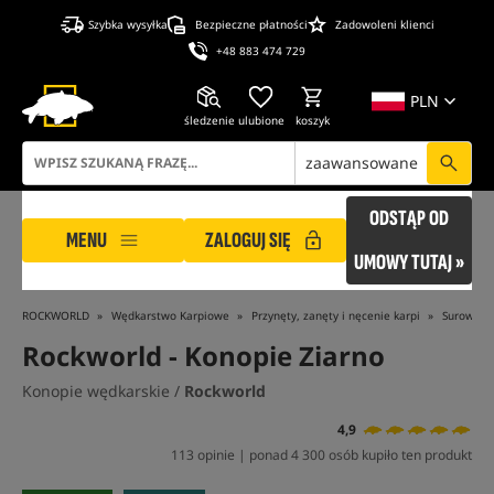
Szybka wysyłka
Bezpieczne płatności
Zadowoleni klienci
+48 883 474 729
PLN
śledzenie
ulubione
koszyk
zaawansowane
ODSTĄP OD
MENU
ZALOGUJ SIĘ
UMOWY TUTAJ »
ROCKWORLD
Wędkarstwo Karpiowe
Przynęty, zanęty i nęcenie karpi
Surowe Zi
Rockworld
- Konopie Ziarno
Konopie wędkarskie /
Rockworld
4,9
113 opinie | ponad 4 300 osób kupiło ten produkt