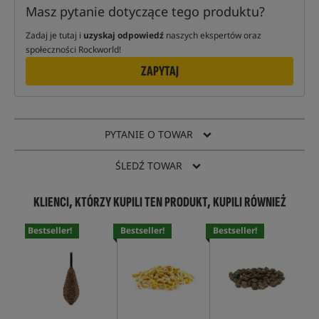
Masz pytanie dotyczące tego produktu?
Zadaj je tutaj i
uzyskaj odpowiedź
naszych ekspertów oraz
społeczności Rockworld!
ZAPYTAJ
PYTANIE O TOWAR
ŚLEDŹ TOWAR
KLIENCI, KTÓRZY KUPILI TEN PRODUKT, KUPILI RÓWNIEŻ
Bestseller!
Bestseller!
Bestseller!
Bes