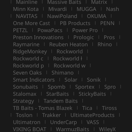
Mainline
Massive Baits
Matrix
|
|
|
|
Minn Kota
Mivardi
MUGGA
Nash
|
|
|
NAVITAS
NawiPoland
OKUMA
|
|
|
|
One More Cast
PB Products
PENN
|
|
|
PETZL
PowaPacs
Power Pro
|
|
|
Preston Innovations
Prologic
Pros
|
|
|
Raymarine
Reuben Heaton
Rhino
|
|
|
RidgeMonkey
Rockworld
|
|
Rockworld c
Rockworld ł
|
|
Rockworld p
Rockworld w
|
|
Seven Oaks
Shimano
|
|
Smart Indicators
Solar
Sonik
|
|
|
Sonubaits
Spomb
Sportex
Spro
|
|
|
|
Stalomax
StarBaits
StickyBaits
|
|
|
Strategy
Tandem Baits
|
|
TB Baits - Tomas Blazek
Tica
Tiross
|
|
Toslon
Trakker
UltimateProducts
|
|
|
|
Ultimatron
UnderCarp
VASS
|
|
|
VIKING BOAT
WarmuzBaits
WileyX
|
|