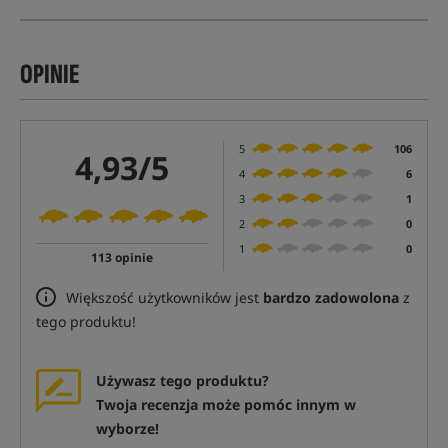
OPINIE
5
106
4,93/5
4
6
3
1
2
0
1
0
113 opinie
Większość użytkowników jest
bardzo zadowolona
z
tego produktu!
Używasz tego produktu?
Twoja recenzja może pomóc innym w
wyborze!