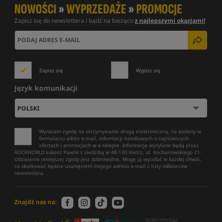
NOWOŚCI
»
WYPRZEDAŻE
»
PROMOCJE
Zapisz się do newslettera i bądź na bieżąco
z najlepszymi okazjami!
Zapisz się
Wypisz się
Język komunikacji
Wyrażam zgodę na otrzymywanie drogą elektroniczną, na podany w
formularzu adres e-mail, informacji handlowych o najnowszych
ofertach i promocjach w e-sklepie. Informacje wysyłane będą przez
ROCKWORLD Łukasz Pawlik z siedzibą w 48-130 Kietrz, ul. Kochanowskiego 21.
Udzielenie niniejszej zgody jest dobrowolne. Mogę ją wycofać w każdej chwili,
co skutkować będzie usunięciem mojego adresu e-mail z listy odbiorców
newslettera.
Znajdź nas na: