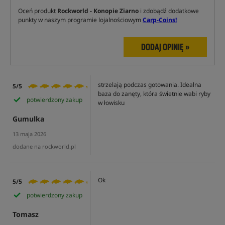
Oceń produkt
Rockworld - Konopie Ziarno
i zdobądź dodatkowe
punkty w naszym programie lojalnościowym
Carp-Coins!
DODAJ OPINIĘ »
strzelają podczas gotowania. Idealna
5/5
baza do zanęty, która świetnie wabi ryby
potwierdzony zakup
w łowisku
Gumulka
13 maja 2026
dodane na rockworld.pl
Ok
5/5
potwierdzony zakup
Tomasz