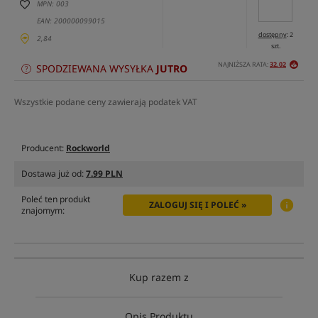
MPN: 003
EAN: 200000099015
dostępny
: 2
2,84
szt.
NAJNIŻSZA RATA:
32.02
SPODZIEWANA WYSYŁKA
JUTRO
Wszystkie podane ceny zawierają podatek VAT
Producent:
Rockworld
Dostawa już od:
7.99 PLN
Poleć ten produkt
ZALOGUJ SIĘ I POLEĆ »
znajomym:
Kup razem z
Opis Produktu